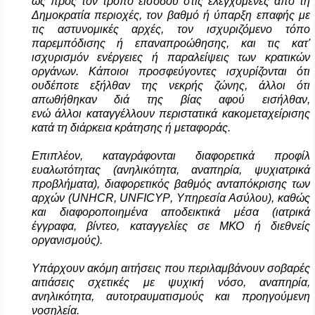
ως προς τον τρόπο εισόδου στις ελεγχόμενες από τη
Δημοκρατία περιοχές, τον βαθμό ή ύπαρξη επαφής με
τις αστυνομικές αρχές, τον ισχυριζόμενο τόπο
παρεμπόδισης ή επαναπροώθησης, και τις κατ'
ισχυρισμόν ενέργειες ή παραλείψεις των κρατικών
οργάνων. Κάποιοι προσφεύγοντες ισχυρίζονται ότι
ουδέποτε εξήλθαν της νεκρής ζώνης, άλλοι ότι
απωθήθηκαν διά της βίας αφού εισήλθαν,
ενώ
άλλοι καταγγέλλουν περιστατικά κακομεταχείρισης
κατά τη διάρκεια κράτησης ή μεταφοράς.
Επιπλέον, καταγράφονται διαφορετικά προφίλ
ευαλωτότητας (ανηλικότητα, αναπηρία, ψυχιατρικά
προβλήματα), διαφορετικός βαθμός ανταπόκρισης των
αρχών (
UNHCR
,
UNFICYP
, Υπηρεσία Ασύλου), καθώς
και διαφοροποιημένα αποδεικτικά μέσα (ιατρικά
έγγραφα, βίντεο, καταγγελίες σε ΜΚΟ ή διεθνείς
οργανισμούς).
Υπάρχουν ακόμη αιτήσεις που περιλαμβάνουν σοβαρές
αιτιάσεις σχετικές με ψυχική νόσο, αναπηρία,
ανηλικότητα, αυτοτραυματισμούς και προηγούμενη
νοσηλεία.