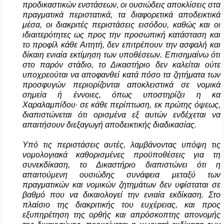
προδικαστικών ενστάσεων, οι ουσιώδεις αποκλίσεις στα
πραγματικά περιστατικά, τα διαφορετικά αποδεικτικά
μέσα, οι διακριτές περιστάσεις εισόδου, καθώς και οι
ιδιαιτερότητες ως προς την προσωπική κατάσταση και
το προφίλ κάθε Αιτητή, δεν επιτρέπουν την ασφαλή και
δίκαιη ενιαία εκτίμηση των υποθέσεων. Επισημαίνω ότι
στο παρόν στάδιο, το Δικαστήριο δεν καλείται ούτε
υποχρεούται να αποφανθεί κατά πόσο τα ζητήματα των
προσφυγών περιορίζονται αποκλειστικά σε νομικά
σημεία ή έννοιες, όπως υποστηρίζει η κα
Χαραλαμπίδου· σε κάθε περίπτωση, εκ πρώτης όψεως,
διαπιστώνεται ότι ορισμένα εξ αυτών ενδέχεται να
απαιτήσουν διεξαγωγή αποδεικτικής διαδικασίας.
Υπό τις περιστάσεις αυτές,
λαμβάνοντας υπόψη τις
νομολογιακά καθορισμένες προϋποθέσεις για τη
συνεκδίκαση, το Δικαστήριο διαπιστώνει ότι η
απαιτούμενη ουσιώδης συνάφεια μεταξύ των
πραγματικών και νομικών ζητημάτων δεν υφίσταται σε
βαθμό που να δικαιολογεί την ενιαία εκδίκαση. Στο
πλαίσιο της διακριτικής του ευχέρειας, και προς
εξυπηρέτηση της ορθής και απρόσκοπτης απονομής