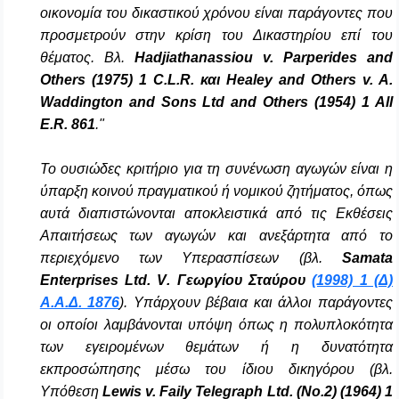
οικονομία του δικαστικού χρόνου είναι παράγοντες που
προσμετρούν στην κρίση του Δικαστηρίου επί του
θέματος.
Βλ.
Hadjiathanassiou v. Parperides and
Others (1975) 1 C.L.R. και Healey and Others v. A.
Waddington and Sons Ltd and Others (1954) 1 All
E.R. 861
."
To
ουσιώδες κριτήριο για τη συνένωση αγωγών είναι η
ύπαρξη κοινού πραγματικού ή νομικού ζητήματος, όπως
αυτά διαπιστώνονται αποκλειστικά από τις Εκθέσεις
Απαιτήσεως των αγωγών και ανεξάρτητα από το
περιεχόμενο των Υπερασπίσεων (βλ.
Samata
Enterprises
Ltd
.
V
. Γεωργίου Σταύρου
(1998) 1 (Δ)
Α.Α.Δ. 1876
). Υπάρχουν βέβαια και άλλοι παράγοντες
οι οποίοι λαμβάνονται υπόψη όπως η πολυπλοκότητα
των εγειρομένων θεμάτων ή η δυνατότητα
εκπροσώπησης μέσω του ίδιου δικηγόρου (βλ.
Υπόθεση
Lewis v. Faily Telegraph Ltd. (No.2) (1964) 1