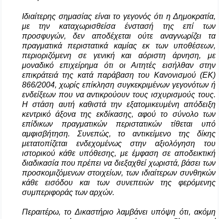
Ιδιαίτερης σημασίας είναι το γεγονός ότι η Δημοκρατία,
με την καταχωρισθείσα ένστασή της επί των
προσφυγών, δεν αποδέχεται ούτε αναγνωρίζει τα
πραγματικά περιστατικά καμίας εκ των υποθέσεων,
περιοριζόμενη σε γενική και αόριστη άρνηση, με
μοναδικό επιχείρημα ότι οι Αιτητές εισήλθαν στην
επικράτειά της κατά παράβαση του Κανονισμού (ΕΚ)
866/2004, χωρίς επίκληση συγκεκριμένων γεγονότων ή
ενδείξεων που να αντικρούουν τους ισχυρισμούς τους.
Η στάση αυτή καθιστά την εξατομικευμένη απόδειξη
κεντρικό άξονα της εκδίκασης, αφού το σύνολο των
επίδικων πραγματικών περιστατικών τίθεται υπό
αμφισβήτηση. Συνεπώς, το αντικείμενο της δίκης
μετατοπίζεται ενδεχομένως στην αξιολόγηση του
ιστορικού κάθε υπόθεσης, με έμφαση σε αποδεικτική
διαδικασία που πρέπει να διεξαχθεί χωριστά, βάσει των
προσκομιζόμενων στοιχείων, των ιδιαίτερων συνθηκών
κάθε εισόδου και των συνεπειών της φερόμενης
συμπεριφοράς των αρχών.
Περαιτέρω, το Δικαστήριο λαμβάνει υπόψη ότι, ακόμη