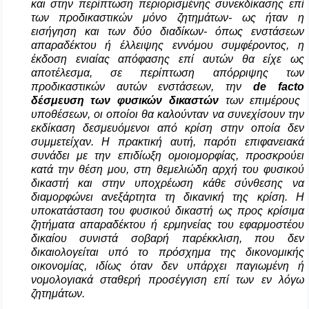
και στην περίπτωση περιορισμένης συνεκδίκασης επί
των προδικαστικών μόνο ζητημάτων- ως ήταν η
εισήγηση και των δύο διαδίκων- όπως ενστάσεων
απαραδέκτου ή έλλειψης εννόμου συμφέροντος, η
έκδοση ενιαίας απόφασης επί αυτών θα είχε ως
αποτέλεσμα, σε περίπτωση απόρριψης των
προδικαστικών αυτών ενστάσεων, την
de
facto
δέσμευση των φυσικών δικαστών
των επιμέρους
υποθέσεων, οι οποίοι θα καλούνταν να συνεχίσουν την
εκδίκαση δεσμευόμενοι από κρίση στην οποία δεν
συμμετείχαν. Η πρακτική αυτή, παρότι επιφανειακά
συνάδει με την επιδίωξη ομοιομορφίας, προσκρούει
κατά την θέση μου, στη θεμελιώδη αρχή του φυσικού
δικαστή και στην υποχρέωση κάθε σύνθεσης να
διαμορφώνει ανεξάρτητα τη δικανική της κρίση. Η
υποκατάσταση του φυσικού δικαστή ως προς κρίσιμα
ζητήματα απαραδέκτου ή ερμηνείας του εφαρμοστέου
δικαίου συνιστά σοβαρή παρέκκλιση, που δεν
δικαιολογείται υπό το πρόσχημα της δικονομικής
οικονομίας, ιδίως όταν δεν υπάρχει παγιωμένη ή
νομολογιακά σταθερή προσέγγιση επί των εν λόγω
ζητημάτων.