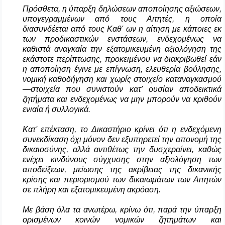
Πρόσθετα, η ύπαρξη δηλώσεων αποποίησης αξιώσεων,
υπογεγραμμένων από τους Αιτητές, η οποία
διασυνδέεται από τους Καθ' ων η αίτηση με κάποιες εκ
των προδικαστικών ενστάσεων, ενδεχομένως να
καθιστά αναγκαία την εξατομικευμένη αξιολόγηση της
εκάστοτε περίπτωσης, προκειμένου να διακριβωθεί εάν
η αποποίηση έγινε με επίγνωση, ελευθερία βούλησης,
νομική καθοδήγηση και χωρίς στοιχείο καταναγκασμού
—στοιχεία που συνιστούν κατ' ουσίαν αποδεικτικά
ζητήματα και ενδεχομένως να μην μπορούν να κριθούν
ενιαία ή συλλογικά.
Κατ' επέκταση, το Δικαστήριο κρίνει ότι η ενδεχόμενη
συνεκδίκαση όχι μόνον δεν εξυπηρετεί την απονομή της
δικαιοσύνης, αλλά αντιθέτως την δυσχεραίνει, καθώς
ενέχει κινδύνους σύγχυσης στην αξιολόγηση των
αποδείξεων, μείωσης της ακρίβειας της δικανικής
κρίσης και περιορισμού των δικαιωμάτων των Αιτητών
σε πλήρη και εξατομικευμένη ακρόαση.
Με βάση όλα τα ανωτέρω, κρίνω ότι, παρά την ύπαρξη
ορισμένων κοινών νομικών ζητημάτων και