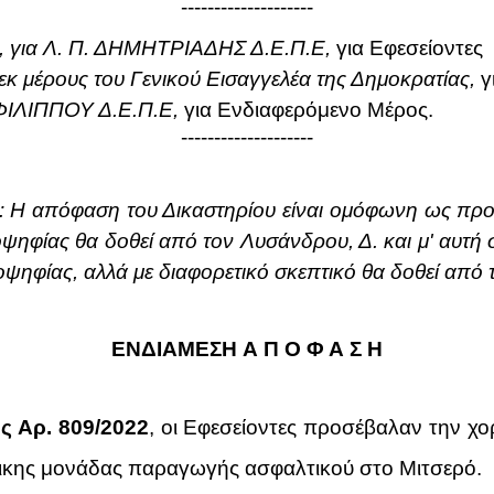
--------------------
), για Λ. Π. ΔΗΜΗΤΡΙΑΔΗΣ Δ.Ε.Π.Ε,
για Εφεσείοντες
εκ μέρους του Γενικού Εισαγγελέα της Δημοκρατίας,
γ
 ΦΙΛΙΠΠΟΥ Δ.Ε.Π.Ε,
για Ενδιαφερόμενο Μέρος.
--------------------
: Η απόφαση του Δικαστηρίου είναι ομόφωνη ως προ
ψηφίας θα δοθεί από τον Λυσάνδρου, Δ. και μ' αυτή 
ειοψηφίας, αλλά με διαφορετικό σκεπτικό θα δοθεί από
ΕΝΔΙΑΜΕΣΗ
Α Π Ο Φ Α Σ Η
 Αρ. 809/2022
, οι Εφεσείοντες προσέβαλαν την χ
δικης μονάδας παραγωγής ασφαλτικού στο Μιτσερό.