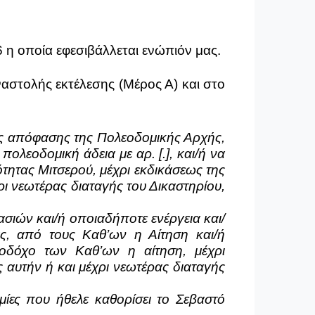
6 η οποία εφεσιβάλλεται ενώπιόν μας.
αστολής εκτέλεσης (Μέρος Α) και στο
της απόφασης της Πολεοδομικής Αρχής,
ολεοδομική άδεια με αρ. [.], και/ή να
τητας Μιτσερού, μέχρι εκδικάσεως της
ι νεωτέρας διαταγής του Δικαστηρίου,
σιών και/ή οποιαδήποτε ενέργεια και/
ς, από τους Καθ’ων η Αίτηση και/ή
λοδόχο των Καθ’ων η αίτηση, μέχρι
 αυτήν ή και μέχρι νεωτέρας διαταγής
μίες που ήθελε καθορίσει το Σεβαστό