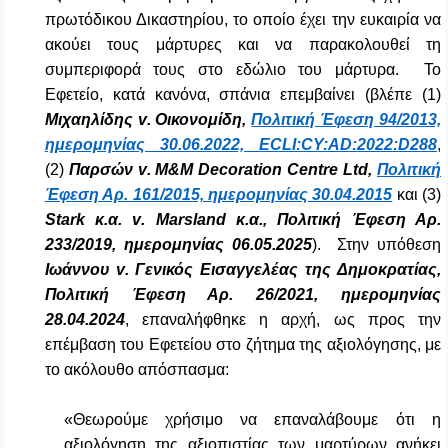
πρωτόδικου Δικαστηρίου, το οποίο έχει την ευκαιρία να
ακούει τους μάρτυρες και να παρακολουθεί τη
συμπεριφορά τους στο εδώλιο του μάρτυρα. Το
Εφετείο, κατά κανόνα, σπάνια επεμβαίνει (βλέπε (1)
Μιχαηλίδης
v
. Οικονομίδη,
Πολιτική Έφεση 94/2013,
ημερομηνίας 30.06.2022, ECLI:CY:AD:2022:D288
,
(2)
Παρσών
v
.
M
&
M
Decoration
Centre
Ltd
,
Πολιτική
Έφεση Αρ. 161/2015, ημερομηνίας 30.04.2015
και (3)
Stark
κ.α.
v
.
Marsland
κ.α., Πολιτική Έφεση Αρ.
233/2019, ημερομηνίας 06.05.2025
). Στην υπόθεση
Ιωάννου
v
. Γενικός Εισαγγελέας της Δημοκρατίας,
Πολιτική Έφεση Αρ. 26/2021, ημερομηνίας
28.04.2024
, επαναλήφθηκε η αρχή, ως προς την
επέμβαση του Εφετείου στο ζήτημα της αξιολόγησης, με
το ακόλουθο απόσπασμα:
«Θεωρούμε χρήσιμο να επαναλάβουμε ότι η
αξιολόγηση της αξιοπιστίας των μαρτύρων ανήκει