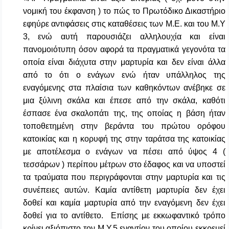
νομική του έκφανση ) το πώς το Πρωτόδικο Δικαστήριο
εφηύρε αντιφάσεις στις καταθέσεις των Μ.Ε. και του Μ.Υ
3, ενώ αυτή παρουσιάζει αλληλουχία και είναι
πανομοιότυπη όσον αφορά τα πραγματικά γεγονότα τα
οποία είναι διάχυτα στην μαρτυρία και δεν είναι άλλα
από το ότι ο ενάγων ενώ ήταν υπάλληλος της
εναγόμενης στα πλαίσια των καθηκόντων ανέβηκε σε
μια ξύλινη σκάλα και έπεσε από την σκάλα, καθότι
έσπασε ένα σκαλοπάτι της, της οποίας η βάση ήταν
τοποθετημένη στην βεράντα του πρώτου ορόφου
κατοικίας και η κορυφή της στην ταράτσα της κατοικίας
με αποτέλεσμα ο ενάγων να πέσει από ύψος 4 (
τεσσάρων ) περίπου μέτρων στο έδαφος και να υποστεί
τα τραύματα που περιγράφονται στην μαρτυρία και τις
συνέπειες αυτών. Καμία αντίθετη μαρτυρία δεν έχει
δοθεί και καμία μαρτυρία από την εναγόμενη δεν έχει
δοθεί για το αντίθετο. Επίσης με εκκωφαντικό τρόπο
κρίνει αξιόπιστο τον Μ.Υ.5 εναντίον του οποίου εκκρεμεί