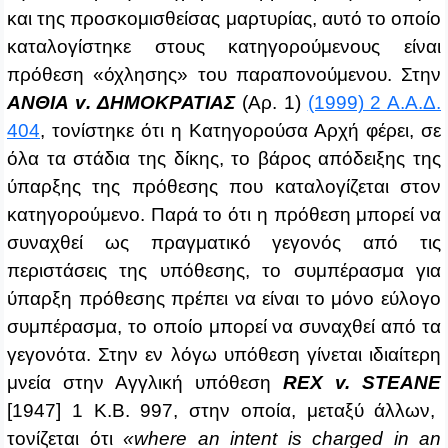
και της προσκομισθείσας μαρτυρίας, αυτό το οποίο
καταλογίστηκε στους κατηγορούμενους είναι
πρόθεση «όχλησης» του παραπονούμενου. Στην
ΑΝΘΙΑ
v
. ΔΗΜΟΚΡΑΤΙΑΣ
(Αρ. 1)
(1999) 2 Α.Α.Δ.
404
, τονίστηκε ότι η Κατηγορούσα Αρχή φέρει, σε
όλα τα στάδια της δίκης, το βάρος απόδειξης της
ύπαρξης της πρόθεσης που καταλογίζεται στον
κατηγορούμενο. Παρά το ότι η πρόθεση μπορεί να
συναχθεί ως πραγματικό γεγονός από τις
περιστάσεις της υπόθεσης, το συμπέρασμα για
ύπαρξη πρόθεσης πρέπει να είναι το μόνο εύλογο
συμπέρασμα, το οποίο μπορεί να συναχθεί από τα
γεγονότα. Στην
εν
λόγω
υπόθεση
γίνεται
ιδιαίτερη
μνεία
στην
Αγγλική
υπόθεση
REX v. STEANE
[1947] 1 K.B. 997,
στην
οποία
,
μεταξύ
άλλων
,
τονίζεται
ότι
«where an intent is charged in an