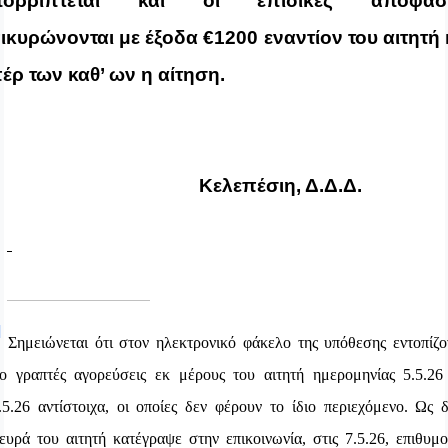
πορρίπτεται και οι επίδικες αποφάσε
ικυρώνονται με έξοδα €1200 εναντίον του αιτητή 
έρ των καθ’ ων η αίτηση.
Κελεπέσιη, Δ.Δ.Δ.
]
Σημειώνεται ότι στον ηλεκτρονικό φάκελο της υπόθεσης εντοπίζο
ο γραπτές αγορεύσεις εκ μέρους του αιτητή ημερομηνίας 5.5.26
.5.26 αντίστοιχα, οι οποίες δεν φέρουν το ίδιο περιεχόμενο. Ως 
ευρά του αιτητή κατέγραψε στην επικοινωνία, στις 7.5.26, επιθυμ