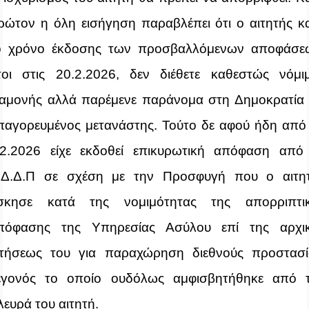
ρώτον η όλη εισήγηση παραβλέπει ότι
ο
αιτητής
κ
ο χρόνο έκδοσης των προσβαλλόμενων αποφάσε
τοι στις 20.2.2026, δεν διέθετε καθεστώς νόμι
ιαμονής αλλά
παρέμενε παράνομα στη Δημοκρατία
παγορευμένος μετανάστης. Τούτο δε αφού ήδη από 
.2.2026 είχε εκδοθεί επικυρωτική απόφαση από
.Δ.Δ.Π σε σχέση με την Προσφυγή που ο αιτη
σκησε κατά της νομιμότητας της απορριπτι
πόφασης της Υπηρεσίας Ασύλου επί της αρχι
ιτήσεως του για παραχώρηση διεθνούς προστασί
εγονός το οποίο ουδόλως αμφισβητήθηκε από 
λευρά του αιτητή.