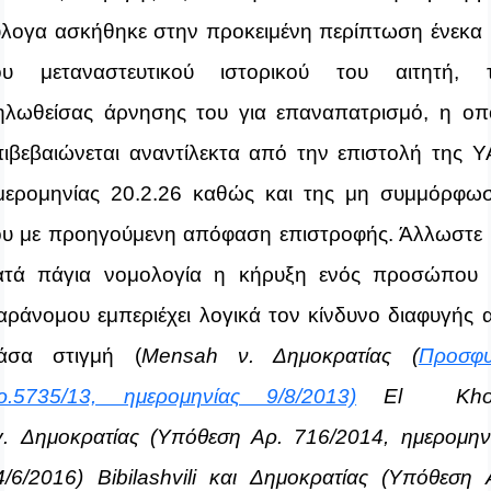
ύλογα ασκήθηκε στην προκειμένη περίπτωση ένεκα 
ου μεταναστευτικού ιστορικού του αιτητή, 
ηλωθείσας άρνησης του για επαναπατρισμό, η οπ
πιβεβαιώνεται αναντίλεκτα από την επιστολή της 
μερομηνίας
20.2.26
καθώς και της μη συμμόρφω
ου με
προηγούμενη απόφαση επιστροφής
. Άλλωστε 
ατά πάγια νομολογία
η κήρυξη ενός προσώπου
αράνομου εμπεριέχει λογικά τον κίνδυνο διαφυγής 
άσα στιγμή (
Mensah ν. Δημοκρατίας
(
Προσφ
ρ.5735/13, ημερομηνίας 9/8/2013)
El
Kho
v
. Δημοκρατίας
(Υπόθεση Αρ. 716/2014, ημερομην
4/6/2016)
Bibilashvili
και Δημοκρατίας
(Υπόθεση 