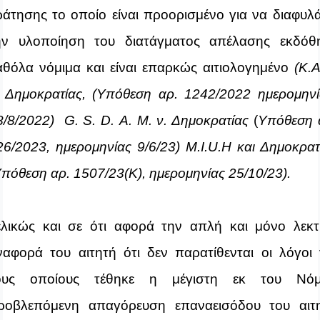
ράτησης το οποίο είναι προορισμένο για να διαφυλά
ην υλοποίηση του διατάγματος απέλασης εκδόθ
αθόλα νόμιμα και είναι επαρκώς αιτιολογημένο
(Κ.Α
. Δημοκρατίας, (Υπόθεση αρ. 1242/2022 ημερομην
8/8/2022)
G
.
S
.
D
.
A
.
M
. ν. Δημοκρατίας
(
Υπόθεση 
26/2023, ημερομηνίας 9/6/23)
M
.
I
.
U
.
H
και Δημοκρατ
Υπόθεση αρ. 1507/23(Κ), ημερομηνίας 25/10/23).
ελικώς και σε ότι αφορά την απλή και μόνο λεκτ
ναφορά του αιτητή ότι δεν παρατίθενται οι λόγοι 
ους οποίους τέθηκε η μέγιστη εκ του Νό
ροβλεπόμενη απαγόρευση επαναεισόδου του αιτ