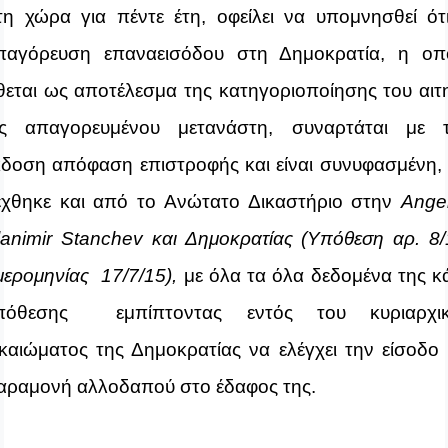
τη χώρα για πέντε έτη, οφείλει να υπομνησθεί ότ
παγόρευση επαναεισόδου στη Δημοκρατία, η οπ
ίθεται ως αποτέλεσμα της κατηγοριοποίησης του αιτ
ς απαγορευμένου μετανάστη, συναρτάται με 
κδοση απόφαση επιστροφής και είναι συνυφασμένη,
έχθηκε και από το Ανώτατο Δικαστήριο στην
Ange
lanimir
Stanchev
και Δημοκρατίας (Υπόθεση αρ. 8/
μερομηνίας 17/7/15),
με όλα
τα όλα δεδομένα της κ
πόθεσης εμπίπτοντας εντός του κυριαρχι
ικαιώματος της Δημοκρατίας να ελέγχει την είσοδο 
αραμονή αλλοδαπού στο έδαφος της.