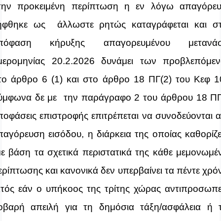
την προκειμένη περίπτωση η εν λόγω απαγόρε
ήφθηκε ως άλλωστε ρητώς καταγράφεται και σ
πόφαση κήρυξης απαγορευμένου μετανάσ
μερομηνίας 20.2.2026 δυνάμει των προβλεπόμε
το άρθρο 6 (1) και στο άρθρο 18 ΠΓ(2) του Κεφ 1
ύμφωνα δε με
την παράγραφο 2 του άρθρου 18 ΠΓ
ποφάσεις επιστροφής επιτρέπεται να συνοδεύονται 
παγόρευση εισόδου, η διάρκεια της οποίας καθορίζε
ε βάση τα σχετικά περιστατικά της κάθε μεμονωμέ
ερίπτωσης και κανονικά δεν υπερβαίνει τα πέντε χρόν
κτός εάν ο υπήκοος της τρίτης χώρας αντιπροσωπε
οβαρή απειλή για τη δημόσια τάξη/ασφάλεια ή 