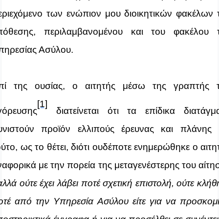
εριεχόμενο των ενώπιον μου διοικητικών φακέλων 
πόθεσης, περιλαμβανομένου και του φακέλου 
πηρεσίας Ασύλου.
πί της ουσίας,
ο αιτητής μέσω της γραπτής 
[1]
γόρευσης
διατείνεται ότι τα επίδικα διατάγμ
υνιστούν προϊόν ελλιπούς έρευνας και πλάνης 
ύτο, ως το θέτει, διότι
ουδέποτε ενημερώθηκε ο αιτη
ναφορικά με την πορεία της μεταγενέστερης του αίτη
αλλά ούτε έχει λάβει ποτέ σχετική επιστολή, ούτε κλήθ
οτέ από την Υπηρεσία Ασύλου είτε για να προσκομί