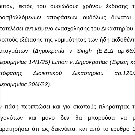
οιπόν,
εκτός του ουσιώδους χρόνου έκδοσης 
ροσβαλλόμενων αποφάσεων ουδόλως δύναται
ποτελέσει αντικείμενο
ενασχόλησης του Δικαστηρίου
κοπούς εξέτασης της νομιμότητας των ήδη εκδοθέν
ιαταγμάτων (
Δημοκρατία
v
Singh
(Ε.Δ.Δ αρ.66/
μερομηνίας 14/1/25)
Limon
ν. Δημοκρατίας
(Έφεση κ
πόφασης Διοικητικού Δικαστηρίου αρ.126/
μερομηνίας 20/4/22).
ν πάση περιπτώσει και για σκοπούς πληρότητας 
εγονότων και μόνο δεν θα μπορούσα να 
αρατηρήσω ότι ως δεικνύεται και από το ερυθρό 