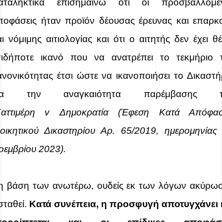
αταληκτικά επισημαίνω ότι οι προσβαλλόμε
ποφάσεις ήταν προϊόν δέουσας έρευνας και επαρκ
αι νόμιμης αιτιολογίας
και ότι ο αιτητής δεν έχει θέ
τιδήποτε ικανό που να ανατρέπει το τεκμήριο 
ανονικότητας έτσι ώστε να ικανοποιήσει το Δικαστή
ια την αναγκαιότητα παρέμβασης τ
αττιμέρη
v
Δημοκρατία
(Έφεση Κατά Απόφα
ιοικητικού Δικαστηρίου Αρ. 65/2019,
ημερομηνίας
οεμβρίου 2023).
η βάση των ανωτέρω, ουδείς εκ των λόγων ακύρω
σταθεί.
Κατά συνέπεια, η προσφυγή αποτυγχάνει 