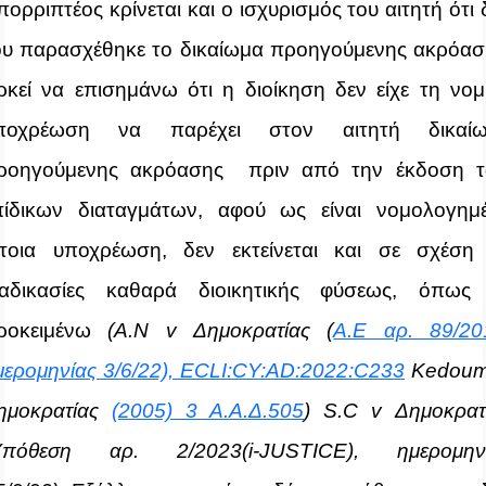
πορριπτέος κρίνεται και ο ισχυρισμός του αιτητή ότι 
ου παρασχέθηκε το δικαίωμα προηγούμενης ακρόασ
ρκεί να επισημάνω ότι η διοίκηση δεν είχε τη νομ
ποχρέωση να παρέχει στον αιτητή δικαί
ροηγούμενης ακρόασης πριν από την έκδοση 
πίδικων διαταγμάτων, αφού ως είναι νομολογημ
έτοια υποχρέωση, δεν εκτείνεται και σε σχέση
ιαδικασίες καθαρά διοικητικής φύσεως, όπως
ροκειμένω
(Α.Ν v Δημοκρατίας (
Α.Ε αρ. 89/20
μερομηνίας 3/6/22), ECLI:CY:AD:2022:C233
Kedoum
ημοκρατίας
(2005) 3 Α.Α.Δ.505
) S.C v Δημοκρατ
Υπόθεση αρ. 2/2023(i-JUSTICE), ημερομην