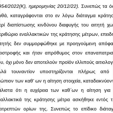
954/2022(Κ), ημερομηνίας 20/12/22).
Συνεπώς τα ό
ρθά, καταγράφονται στο εν λόγω διάταγμα κράτη
ερί διαπίστωσης κινδύνου διαφυγής του αιτητή χω
εριθώριο εναλλακτικών της κράτησης μέτρων, επειδ
ιτητής δεν συμμορφώθηκε με προηγούμενη απόφ
πιστροφής και ήταν απρόθυμος στον επαναπατρι
ου, όχι μόνο
δεν αποτελούν προϊόν ελλιπούς αιτιολογ
λλά τουναντίον υποστηρίζονται πλήρως από
νώπιον των καθ’ ων η αίτηση στοιχεία,
καταδεικνύον
άλιστα ότι η ευχέρεια των καθ΄ων η αίτηση για
ναλλακτικά της κράτησης μέτρα ασκήθηκε εντός 
πιτρεπτών ορίων της. Συνεπώς
το επίδικο διάτα