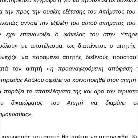
ποστηρικτικά έγγραφα ή για να προσέλθει σε συνέντε
ια την προς την ουσίας εξέτασης του Αιτήματος του 
υνεπώς αγνοεί την εξέλιξη του αυτού αιτήματος του 
ν έχει επανανοίξει ο φάκελος του στην Υπηρε
σύλου
»
με αποτέλεσμα, ως διατείνεται, ο αιτητής
υνεχίζει να παραμένει αιτητής διεθνούς προστασί
ατά τον αιτητή
«
η προαναφερόμενη απόφαση 
πηρεσίας Ασύλου οφείλει να κοινοποιηθεί στον αιτητή 
α παράξει τα αποτελέσματα της και άρα τον τερματι
ου δικαιώματος του Αιτητή να διαμένει σ
ημοκρατίας
»
.
 ισχυρισμός του αιτητή θα πρέπει να απορριφθεί. Κ