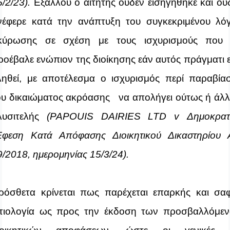
/2/23).
Εξάλλου ο αιτητής ουδέν εισηγήθηκε και ου
νέφερε κατά την ανάπτυξη του συγκεκριμένου λό
κύρωσης σε σχέση με τους ισχυρισμούς που
ροέβαλε ενώπιον της διοίκησης εάν αυτός πράγματι ε
ληθεί, με αποτέλεσμα ο ισχυρισμός περί παραβία
ου δικαιώματος ακρόασης να απολήγει ούτως ή άλ
λυσιτελής
(PAPOUIS DAIRIES LTD v Δημοκρατ
Έφεση Κατά Απόφασης Διοικητικού Δικαστηρίου 
9/2018, ημερομηνίας 15/3/24).
ρόσθετα κρίνεται πως παρέχεται επαρκής και σα
ιτιολογία ως προς την έκδοση των προσβαλλόμε