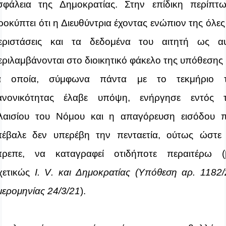
σφάλεια της Δημοκρατίας. Στην επίδικη περίπτ
ροκύπτει ότι η Διευθύντρια έχοντας ενώπιον της όλες 
εριστάσεις και τα δεδομένα του αιτητή ως α
εριλαμβάνονται στο διοικητικό φάκελο της υπόθεσης 
α οποία, σύμφωνα πάντα με το τεκμήριο 
ανονικότητας έλαβε υπόψη, ενήργησε εντός 
λαισίου του Νόμου και η απαγόρευση εισόδου 
πέβαλε δεν υπερέβη την πενταετία, ούτως ώστε
πρεπε, να καταγραφεί οτιδήποτε περαιτέρω (
χετικώς
I
.
V
. και Δημοκρατίας (Υπόθεση αρ. 1182/
μερομηνίας 24/3/21
).