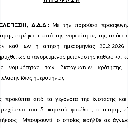
Α Π Ο Φ Α Σ Η
ΕΛΕΠΕΣΙΗ, Δ.Δ.Δ.
:
Με την παρούσα προσφυγή
ιτητής στρέφεται κατά της νομιμότητας της απόφα
ων καθ’ ων η αίτηση ημερομηνίας 20.2.2026
ηρυχθεί ως απαγορευμένος μετανάστης καθώς και κ
ης νομιμότητας των διαταγμάτων κράτησης 
πέλασης ίδιας ημερομηνίας.
ς προκύπτει από τα γεγονότα της ένστασης και
εριεχόμενο του διοικητικού φακέλου, ο αιτητής εί
πήκοος Μπουρουντί, ο οποίος εισήλθε σε άγνω