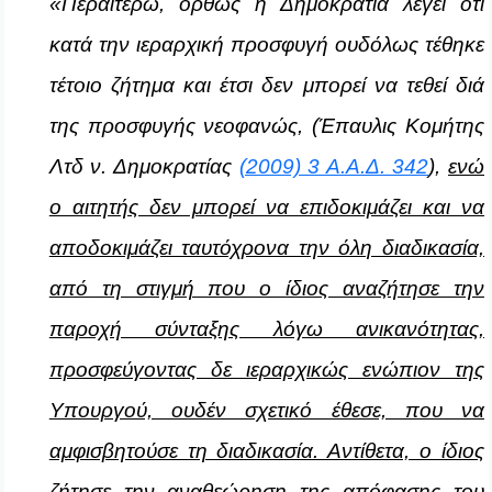
«Περαιτέρω, ορθώς η Δημοκρατία λέγει ότι
κατά την ιεραρχική προσφυγή ουδόλως τέθηκε
τέτοιο ζήτημα και έτσι δεν μπορεί να τεθεί διά
της προσφυγής νεοφανώς, (Έπαυλις Κομήτης
Λτδ ν. Δημοκρατίας
(2009) 3 Α.Α.Δ. 342
),
ενώ
ο αιτητής δεν μπορεί να επιδοκιμάζει και να
αποδοκιμάζει ταυτόχρονα την όλη διαδικασία,
από τη στιγμή που ο ίδιος αναζήτησε την
παροχή σύνταξης λόγω ανικανότητας,
προσφεύγοντας δε ιεραρχικώς ενώπιον της
Υπουργού, ουδέν σχετικό έθεσε, που να
αμφισβητούσε τη διαδικασία. Αντίθετα, ο ίδιος
ζήτησε την αναθεώρηση της απόφασης του