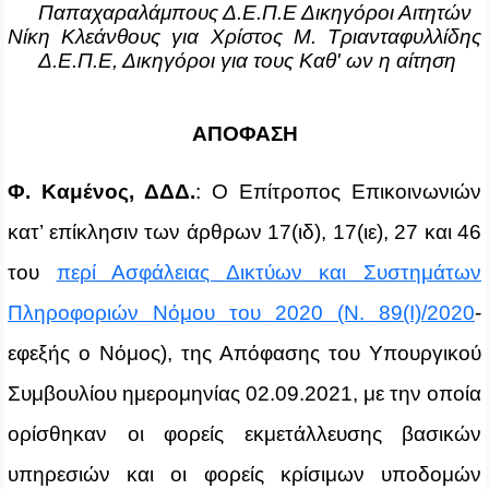
Παπαχαραλάμπους Δ.Ε.Π.Ε Δικηγόροι Αιτητών
Νίκη Κλεάνθους για Χρίστος Μ. Τριανταφυλλίδης
Δ.Ε.Π.Ε, Δικηγόροι για τους Καθ' ων η αίτηση
ΑΠΟΦΑΣΗ
Φ. Καμένος, ΔΔΔ.
: Ο Επίτροπος Επικοινωνιών
κατ’ επίκλησιν των άρθρων 17(ιδ), 17(ιε), 27 και 46
του
περί Ασφάλειας Δικτύων και Συστημάτων
Πληροφοριών Νόμου του 2020 (Ν. 89(Ι)/2020
-
εφεξής ο Νόμος), της Απόφασης του Υπουργικού
Συμβουλίου ημερομηνίας 02.09.2021, με την οποία
ορίσθηκαν οι φορείς εκμετάλλευσης βασικών
υπηρεσιών και οι φορείς κρίσιμων υποδομών