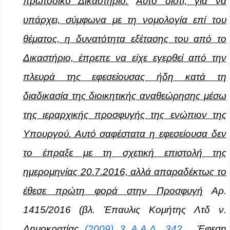
πρωτόδικο Δικαστήριο.
Αυτό διότι, για να
υπάρχει, σύμφωνα με τη νομολογία επί του
θέματος, η δυνατότητα εξέτασης του από το
Δικαστήριο, έπρεπε να είχε εγερθεί από την
πλευρά της εφεσείουσας ήδη κατά τη
διαδικασία της διοικητικής αναθεώρησης μέσω
της ιεραρχικής προσφυγής της ενώπιον της
Υπουργού. Αυτό σαφέστατα η εφεσείουσα δεν
το έπραξε με τη σχετική επιστολή της
ημερομηνίας 20.7.2016, αλλά απαραδέκτως το
έθεσε πρώτη φορά στην Προσφυγή
Αρ.
1415/2016 (βλ. Έπαυλις Κομήτης Λτδ ν.
Δημοκρατίας
(2009) 3 Α.Α.Δ. 342
, Έφεση