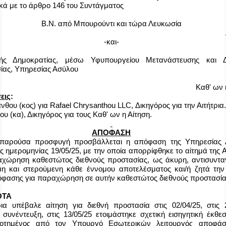
κά με το άρθρο 146 του Συντάγματος
B
.
N
. από Μπουρούντι και τώρα Λευκωσία
-και-
ής Δημοκρατίας, μέσω Υφυπουργείου Μετανάστευσης και Δ
ίας, Υπηρεσίας Ασύλου
Καθ' ων 
εις
:
νθου (κος) για
Rafael
Chrysanthou
LLC
, Δικηγόρος για την Αιτήτρια.
ου (κα), Δικηγόρος για τους Καθ' ων η Αίτηση.
ΑΠΟΦΑΣΗ
παρούσα προσφυγή προσβάλλεται η απόφαση της Υπηρεσίας 
ς ημερομηνίας 19/05/25, με την οποία απορρίφθηκε το αίτημά της Α
αχώρηση καθεστώτος διεθνούς προστασίας, ως άκυρη, αντισυνταγ
η και στερούμενη κάθε έννομου αποτελέσματος και/ή ζητά την
όφασης για παραχώρηση σε αυτήν καθεστώτος διεθνούς προστασία
ΟΤΑ
ρια υπέβαλε αίτηση για διεθνή προστασία
στις 02/04/25, στις 
 συνέντευξη, στις 13/05/25 ετοιμάστηκε σχετική εισηγητική έκθε
δοτημένος από τον Υπουργό Εσωτερικών λειτουργός αποφάσ