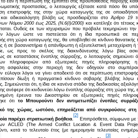
το εάν η περίπτωση της εμπίπτει στις προϋποθέσεις παροχής κα
ωματικής προστασίας, ο λειτουργός εξέτασε κατά πόσο θα υπόκ
ση επιστροφής της στην χώρα καταγωγής της σε οποιαδήποτε
και αδικαιολόγητη βλάβη ως προσδιορίζεται στο
Άρθρο 19 τ
ων Νόμου 2000 έως 2025, (Ν.6(Ι)/2000)
και κατέληξε ότι τέτοιος 
σταται. Ουδείς εκ των ισχυρισμών που πρόβαλε τεκμηριώνει την
ν λόγων ώστε να πιστεύεται ότι η ίδια προσωπικά σε πε
ής στη χώρα καταγωγής της, θα υποβληθεί σε κίνδυνο θανατικής 
ς ή σε βασανιστήρια ή απάνθρωπη ή εξευτελιστική μεταχείριση ή 
δε, ως προς το σκέλος της διακινδύνευσης λόγω βίας ασκ
ως σε καταστάσεις ένοπλης σύρραξης, ο λειτουργός σημειώνει ό
ιμων πληροφοριών από εξωτερικές πηγές πληροφόρησης η
ση ασφαλείας στην περιοχή της δεν οδηγούν στο συμπέρα
ν εύλογοι λόγοι να γίνει αποδεκτό ότι σε περίπτωση επιστροφή
ωπίσουν δίωξη ή πραγματικό κίνδυνο σοβαρής βλάβης λόγω 
. Σημειώνεται ότι, η ίδια σε κανένα στάδιο της διαδικασίας αξιολόγ
της ανέφερε ότι κινδυνεύει λόγω ένοπλης σύρραξης στη χώρα της,
ημένη έρευνα του Δικαστηρίου σε εξωτερικές πηγές πληρο
ηκε ότι
το Μπουρούντι δεν αντιμετωπίζει ένοπλες συρράξ
ικό της χώρας, ωστόσο, επηρεάζεται από συγκρούσεις στ
[2]
οία παρέχει στρατιωτική βοήθεια
.
Επιπρόσθετα, σύμφωνα με 
νων
ACLE
D
(
The
Armed
Conflict
Location
&
Event
Data
Proje
ντι,
κατά το τελευταίο έτος (με ημερομηνία τελευταίας ενημέρ
[3]