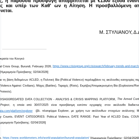
, η παρούσα προσφυγή απορρίπτεται με €1300 έξοδα εναντ
ας και υπέρ των Καθ' ων η Αίτηση.
Η προσβαλλόμενη α
νεται.
Μ. ΣΤΥΛΙΑΝΟΥ, Δ.
οκρατία του Κονγκό
nal Crisis Group, Burundi, February 2026,
https://www.crisisgroup.org/crisiswatch/february-trends-and-march-
[
Ημερομηνία Πρόσβασης: 02/04/2026]
ε τη βάση δεδομένων
ACLED
, η Πολιτική Βία (
Political
Violence
) περιλαμβάνει τις ακόλουθες κατηγορίες πε
(
Violence
Against
Civilians
), Μάχες (
Battles
), Ταραχές (
Riots
), Εκρήξεις/Απομακρυσμένη Βία (
Explosions
/
Re
Protests
).
DISAGGREGATED
DATA
COLLECTION
-
ANALYSIS
&
CRISIS
MAPPING
PLATFORM
,
The
Armed
Conf
Project
, η οποία από 30/07/2025 είναι προσβάσιμη κατόπιν εγγραφής στον ακόλουθο διαδικτ
ata.com/platform/explorer
(βλ. πλατφόρμα
Explorer
, με χρήση των ακόλουθων στοιχείων ανάλυσης:
M
ty
Counts
,
EVENT
CATEGORIES
:
Political
Violence
,
DATE
RANGE
:
Past
Year
of
ACLED
Data
,
COU
Ημερομηνία Πρόσβασης: 02/04/2026]
r
,
https
://
www
.
worldometers
.
info
/
world
-
population
/
burundi
-
population
/
[Ημερομηνία Πρόσβασης: 02/04/2026]