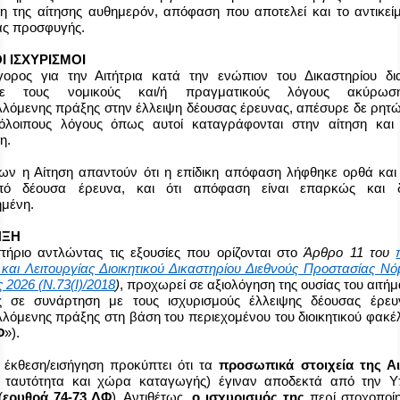
η της αίτησης αυθημερόν, απόφαση που αποτελεί και το αντικεί
ς προσφυγής.
Ι ΙΣΧΥΡΙΣΜΟΙ
ορος για την Αιτήτρια κατά την ενώπιον του Δικαστηρίου δια
ισε τους νομικούς και/ή πραγματικούς λόγους ακύρωσ
λόμενης πράξης στην έλλειψη δέουσας έρευνας, απέσυρε δε ρητώ
όλοιπους λόγους όπως αυτοί καταγράφονται στην αίτηση και
η.
 ων η Αίτηση απαντούν ότι η επίδικη απόφαση λήφθηκε ορθά και
πό δέουσα έρευνα, και ότι απόφαση είναι επαρκώς και 
ημένη.
ΗΞΗ
στήριο αντλώντας τις εξουσίες που ορίζονται στο
Άρθρο 11 του
και Λειτουργίας Διοικητικού Δικαστηρίου Διεθνούς Προστασίας Ν
 2026 (Ν.73(Ι)/2018
)
, προχωρεί σε αξιολόγηση της ουσίας του αιτήμ
ας σε συνάρτηση με τους ισχυρισμούς έλλειψης δέουσας έρευ
όμενης πράξης στη βάση του περιεχομένου του διοικητικού φακέ
Φ
»).
 έκθεση/εισήγηση προκύπτει ότι τα
προσωπικά στοιχεία της Αι
, ταυτότητα και χώρα καταγωγής) έγιναν αποδεκτά από την Υ
(
ερυθρά 74-73 ΔΦ
). Αντιθέτως,
ο ισχυρισμός της
περί στοχοποίη