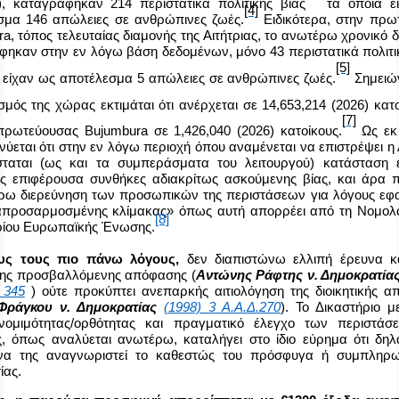
6), καταγράφηκαν 214 περιστατικά πολιτικής βίας
τα οποία 
[4]
σμα 146 απώλειες σε ανθρώπινες ζωές.
Ειδικότερα, στην πρω
ra
, τόπος τελευταίας διαμονής της Αιτήτριας, το ανωτέρω χρονικό 
ηκαν στην εν λόγω βάση δεδομένων, μόνο 43 περιστατικά πολιτι
[5]
α είχαν ως αποτέλεσμα 5 απώλειες σε ανθρώπινες ζωές.
Σημειών
μός της χώρας εκτιμάται ότι ανέρχεται σε 14,653,214 (2026) κατ
[7]
 πρωτεύουσας
Bujumbura
σε 1,426,040 (2026) κατοίκους.
Ως εκ
νύεται ότι στην εν λόγω περιοχή όπου αναμένεται να επιστρέψει η 
σταται (ως και τα συμπεράσματα του λειτουργού) κατάσταση 
ς επιφέρουσα συνθήκες αδιακρίτως ασκούμενης βίας, και άρα π
ρω διερεύνηση των προσωπικών της περιστάσεων για λόγους εφ
απροσαρμοσμένης κλίμακας» όπως αυτή απορρέει από τη Νομολο
[8]
ρίου Ευρωπαϊκής Ένωσης.
ους τους πιο πάνω λόγους,
δεν διαπιστώνω ελλιπή έρευνα κ
της προσβαλλόμενης απόφασης (
Αντώνης Ράφτης ν. Δημοκρατία
 345
) ούτε προκύπτει ανεπαρκής αιτιολόγηση της διοικητικής 
Φράγκου ν. Δημοκρατίας
(1998) 3 Α.Α.Δ.270
). Το Δικαστήριο 
νομιμότητας/ορθότητας και πραγματικό έλεγχο των περιστάσ
ας, όπως αναλύεται ανωτέρω, καταλήγει στο ίδιο εύρημα ότι δη
να της αναγνωριστεί το καθεστώς του πρόσφυγα ή συμπληρω
ίας.