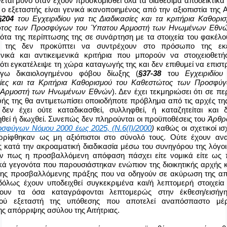
νεται μόνο όταν έχουν προσκομισθεί όλα τα διαθέσιμα αποδεικτικά 
 ο εξεταστής είναι γενικά ικανοποιημένος από την αξιοπιστία της Α
§204
του Εγχειριδίου για τις Διαδικασίες και τα κριτήρια Καθορι
τος των Προσφύγων του Ύπατου Αρμοστή των Ηνωμένων Εθν
ότα της περίπτωσης της σε συνάρτηση με τα στοιχεία του φακέλου
ις της δεν προκύπτει να συντρέχουν στο πρόσωπο της εκ
ενικά και αντικειμενικά κριτήρια που μπορούν να στοιχειοθετή
ότι εγκατέλειψε τη χώρα καταγωγής της και δεν επιθυμεί να επιστ
γω δικαιολογημένου φόβου δίωξης (
§37-38
του
Εγχειριδίου
σίες και τα Κριτήρια Καθορισμού του Καθεστώτος των Προσφύγ
 Αρμοστή των Ηνωμένων Εθνών
). Δεν έχει τεκμηριώσει ότι σε π
ής της θα αντιμετωπίσει οποιοδήποτε πρόβλημα από τις αρχές τ
 δεν έχει ούτε καταδικασθεί, συλληφθεί, ή καταζητείται και δ
θεί ή διωχθεί. Συνεπώς δεν πληρούνται οι προϋποθέσεις του
Άρθρο
οσφύγων Νόμου 2000 έως 2025, (Ν.6(Ι)/2000
)
καθώς οι σχετικοί ισ
ρρίφθηκαν ως μη αξιόπιστοι στο σύνολό τους.
Ούτε έχουν ανα
 κατά την ακροαματική διαδικασία μέσω του συνηγόρου της λόγο
υν πως η προσβαλλόμενη απόφαση πάσχει είτε νομικά είτε ως 
κά γεγονότα που παρουσιάστηκαν ενώπιον της διοικητικής αρχής 
της προσβαλλόμενης πράξης που να οδηγούν σε ακύρωση της α
υδόλως έχουν υποδειχθεί συγκεκριμένα και/ή λεπτομερή στοιχεί
ουν τα όσα καταγράφονται λεπτομερώς στην έκθεση/εισήγ
γού εξεταστή της υπόθεσης που αποτελεί αναπόσπαστο μέ
 απόρριψης ασύλου της Αιτήτριας.