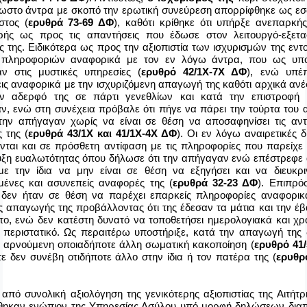
ωστο άντρα με σκοπό την ερωτική συνεύρεση απορρίφθηκε ως εσ
στος (
ερυθρά 73-69 ΔΦ
), καθότι κρίθηκε ότι υπήρξε ανεπαρκή
ρής ως προς τις απαντήσεις που έδωσε στον λειτουργό-εξετα
 της. Ειδικότερα ως προς την αξιοπιστία των ισχυρισμών της εντ
 πληροφοριών αναφορικά με τον εν λόγω άντρα, που ως υπο
αν στις μυστικές υπηρεσίες (
ερυθρό 42/1Χ-7Χ ΔΦ
), ενώ υπέ
ις αναφορικά με την ισχυριζόμενη απαγωγή της καθότι αρχικά ανέ
ν αδερφό της σε πάρτι γενεθλίων και κατά την επιστροφή 
ν, ενώ στη συνέχεια πρόβαλε ότι πήγε να πάρει την τούρτα του
 την απήγαγαν χωρίς να είναι σε θέση να αποσαφηνίσει τις αντ
 της (
ερυθρά 43/1Χ και 41/1Χ-4Χ ΔΦ
). Οι εν λόγω αναιρετικές 
νται και σε πρόσθετη αντίφαση με τις πληροφορίες που παρείχε
υξη ευαλωτότητας όπου δήλωσε ότι την απήγαγαν ενώ επέστρεφε 
με την ίδια να μην είναι σε θέση να εξηγήσει και να διευκριν
μένες και ασυνεπείς αναφορές της (
ερυθρά 32-23 ΔΦ
). Επιπρό
α δεν ήταν σε θέση να παρέχει επαρκείς πληροφορίες αναφορικά
 απαγωγής της προβάλλοντας ότι της έδεσαν τα μάτια και την έ
το, ενώ δεν κατέστη δυνατό να τοποθετήσει ημερολογιακά και χρ
 περιστατικό. Ως περαιτέρω υποστήριξε, κατά την απαγωγή της 
ι αρνούμενη οποιαδήποτε άλλη σωματική κακοποίηση (
ερυθρό 41
τε δεν συνέβη οτιδήποτε άλλο στην ίδια ή τον πατέρα της (
ερυθρ
από συνολική αξιολόγηση της γενικότερης αξιοπιστίας της Αιτήτρ
θηκαν ενώπιον της Υπηρεσίας Ασύλου υπό μορφή δηλώσεων δια