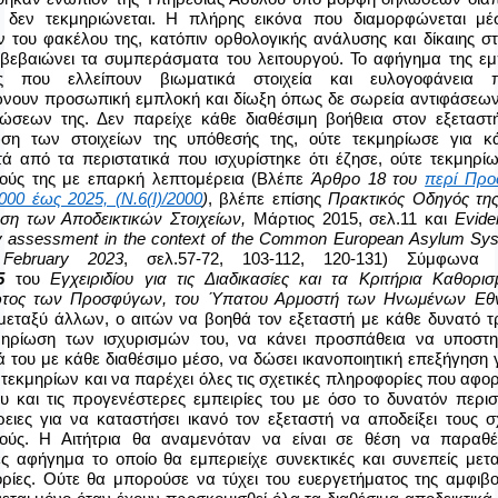
ή δεν τεκμηριώνεται. Η πλήρης εικόνα που διαμορφώνεται μ
ν του φακέλου της, κατόπιν ορθολογικής ανάλυσης και δίκαιης σ
ιβεβαιώνει τα συμπεράσματα του λειτουργού. Το αφήγημα της εμ
ις που ελλείπουν βιωματικά στοιχεία και ευλογοφάνεια
ώνουν προσωπική εμπλοκή και δίωξη όπως δε σωρεία αντιφάσεων
ώσεων της. Δεν παρείχε κάθε διαθέσιμη βοήθεια στον εξεταστή
ωση των στοιχείων της υπόθεσής της, ούτε τεκμηρίωσε για κ
ά από τα περιστατικά που ισχυρίστηκε ότι έζησε, ούτε τεκμηρί
μούς της με επαρκή λεπτομέρεια (Βλέπε
Άρθρο 18 του
περί Πρ
00 έως 2025, (Ν.6(Ι)/2000
)
, βλέπε επίσης
Πρακτικός Οδηγός τη
ηση των Αποδεικτικών Στοιχείων,
Μάρτιος 2015, σελ.11 και
Evide
y
assessment
in
the
context
of
the
Common
European
Asylum
Sy
,
February
2023
, σελ.57-72, 103-112, 120-131) Σύμφωνα
5
του
Εγχειριδίου για τις Διαδικασίες και τα Κριτήρια Καθορι
τος των Προσφύγων, του Ύπατου Αρμοστή των Ηνωμένων Εθ
 μεταξύ άλλων, ο αιτών να βοηθά τον εξεταστή με κάθε δυνατό 
μηρίωση των ισχυρισμών του, να κάνει προσπάθεια να υποστηρ
 του με κάθε διαθέσιμο μέσο, να δώσει ικανοποιητική επεξήγηση 
τεκμηρίων και να παρέχει όλες τις σχετικές πληροφορίες που αφο
υ και τις προγενέστερες εμπειρίες του με όσο το δυνατόν περι
ειες για να καταστήσει ικανό τον εξεταστή να αποδείξει τους σ
μούς. Η Αιτήτρια θα αναμενόταν να είναι σε θέση να παραθέ
ς αφήγημα το οποίο θα εμπεριείχε συνεκτικές και συνεπείς μετ
ρίες. Ούτε θα μπορούσε να τύχει του ευεργετήματος της αμφιβο