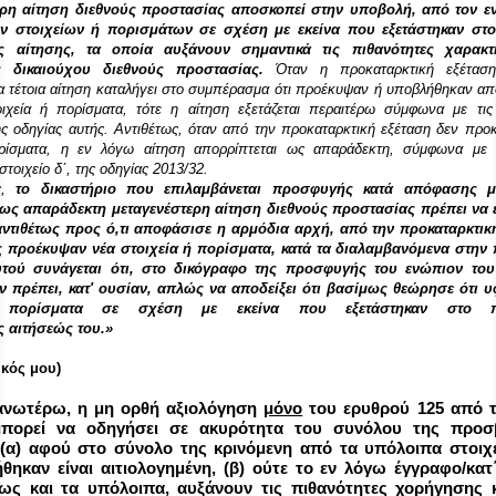
ερη αίτηση διεθνούς προστασίας αποσκοπεί στην υποβολή, από τον ε
ων στοιχείων ή πορισμάτων σε σχέση με εκείνα που εξετάστηκαν στο
ς αίτησης, τα οποία αυξάνουν σημαντικά τις πιθανότητες χαρακ
ς δικαιούχου διεθνούς προστασίας.
Όταν η προκαταρκτική εξέταση
α τέτοια αίτηση καταλήγει στο συμπέρασμα ότι προέκυψαν ή υποβλήθηκαν απ
οιχεία ή πορίσματα, τότε η αίτηση εξετάζεται περαιτέρω σύμφωνα με τις 
ης οδηγίας αυτής. Αντιθέτως, όταν από την προκαταρκτική εξέταση δεν προ
ορίσματα, η εν λόγω αίτηση απορρίπτεται ως απαράδεκτη, σύμφωνα με 
τοιχείο δʹ, της οδηγίας 2013/32.
ς,
το δικαστήριο που επιλαμβάνεται προσφυγής κατά απόφασης μ
 ως απαράδεκτη μεταγενέστερη αίτηση διεθνούς προστασίας πρέπει να 
αντιθέτως προς ό,τι αποφάσισε η αρμόδια αρχή, από την προκαταρκτικ
ς προέκυψαν νέα στοιχεία ή πορίσματα, κατά τα διαλαμβανόμενα στην
τού συνάγεται ότι, στο δικόγραφο της προσφυγής του ενώπιον του
ν πρέπει, κατ' ουσίαν, απλώς να αποδείξει ότι βασίμως θεώρησε ότι υ
 πορίσματα σε σχέση με εκείνα που εξετάστηκαν στο π
 αιτήσεώς του.»
ικός μου)
ανωτέρω, η μη ορθή αξιολόγηση
μόνο
του ερυθρού 125 από τ
πορεί να οδηγήσει σε ακυρότητα του συνόλου της προσ
(α) αφού στο σύνολο της κρινόμενη από τα υπόλοιπα στοιχ
ηκαν είναι αιτιολογημένη, (β) ούτε το εν λόγω έγγραφο/κατ
 ως και τα υπόλοιπα, αυξάνουν τις πιθανότητες χορήγησης