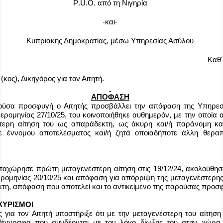
P
.
U
.
O
. από τη Νιγηρία
-και-
Κυπριακής Δημοκρατίας, μέσω Υπηρεσίας Ασύλου
Καθ'
(κος), Δικηγόρος για τον Αιτητή.
ΑΠΟΦΑΣΗ
ύσα προσφυγή ο Αιτητής προσβάλλει την απόφαση της Υπηρεσ
μερομηνίας
27/10/2
5, του κοινοποιήθηκε αυθημερόν, με την οποία
τερη αίτηση του ως απαράδεκτη, ως άκυρη και/ή παράνομη και/
ε έννομου αποτελέσματος και/ή ζητά οποιαδήποτε άλλη θεραπ
αταχώρησε πρώτη μεταγενέστερη αίτηση στις 19/12/24, ακολούθη
ρομηνίας 20/10/25 και απόφαση για απόρριψη της μεταγενέστερης
τη, απόφαση που αποτελεί και το αντικείμενο της παρούσας προσ
ΧΥΡΙΣΜΟΙ
 για τον Αιτητή υποστήριξε ότι με την μεταγενέστερη του αίτησ
α/έγγραφα που συνδέονται με τον λόγο δίωξης του στην χώρα