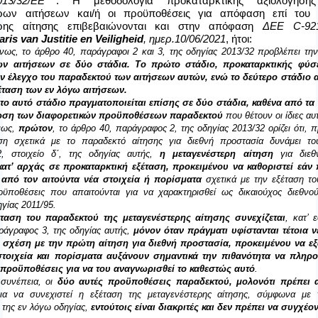
13/32/ΕΕ
. Η μεθοδολογία προκαταρκτικής αξιολόγησ
ερων αιτήσεων και/ή οι προϋποθέσεις για απόφαση επί του
ερης αίτησης επιβεβαιώνονται και στην απόφαση
ΔΕΕ
C
-92
aris van Justitie en Veiligheid
,
ημερ.10/06/2021
, ήτοι:
νως, το άρθρο
40, παράγραφοι 2 και 3, της οδηγίας 2013/32 προβλέπει τη
ων αιτήσεων σε δύο στάδια. Το πρώτο στάδιο, προκαταρκτικής φύσ
ον έλεγχο του παραδεκτού των αιτήσεων αυτών, ενώ το δεύτερο στάδιο 
έταση των εν λόγω αιτήσεων.
ο αυτό στάδιο πραγματοποιείται επίσης σε δύο στάδια, καθένα από τα
ωση των διαφορετικών προϋποθέσεων παραδεκτού
που θέτουν οι ίδιες αυτ
νως,
πρώτον
, το άρθρο
40, παράγραφος 2, της οδηγίας 2013/32 ορίζει ότι, 
ση σχετικά με το παραδεκτό αίτησης για διεθνή προστασία δυνάμει το
, στοιχείο δʹ, της οδηγίας αυτής,
η μεταγενέστερη αίτηση
για διεθ
κατ’ αρχάς σε προκαταρκτική εξέταση, προκειμένου να καθοριστεί εάν
από τον αιτούντα νέα στοιχεία ή πορίσματα
σχετικά με την εξέταση το
οϋποθέσεις που απαιτούνται για να χαρακτηρισθεί ως δικαιούχος διεθνο
ηγίας 2011/95.
έταση του παραδεκτού της μεταγενέστερης αίτησης συνεχίζεται
, κατ’
ράγραφος 3, της οδηγίας αυτής,
μόνον όταν πράγματι υφίστανται τέτοια ν
 σχέση με την πρώτη αίτηση για διεθνή προστασία, προκειμένου να εξ
στοιχεία και πορίσματα αυξάνουν σημαντικά την πιθανότητα να πληροί
 προϋποθέσεις για να του αναγνωρισθεί το καθεστώς αυτό
.
συνέπεια, οι
δύο αυτές προϋποθέσεις παραδεκτού, μολονότι πρέπει 
α να συνεχιστεί η εξέταση της μεταγενέστερης αίτησης, σύμφωνα με 
 της εν λόγω οδηγίας,
εντούτοις είναι διακριτές και δεν πρέπει να συγχέον