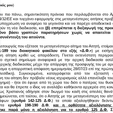
ικός μου
)
ν πιο πάνω, σημαντικότατη πρόνοια που περιλαμβάνεται στο
Ά
3/32/ΕΕ
και τυγχάνει εφαρμογής στις μεταγενέστερες αιτήσεις προβ
 υποχρέωση να αναφέρει τα γεγονότα και να παρέχει αποδεικτικά 
ούν τη νέα διαδικασία, και
(β)
επιτρέπεται η διεξαγωγή της προ
μόνο βάσει γραπτών παρατηρήσεων χωρίς να απαιτείται
υνέντευξη του αιτούντα.
ειτουργός που εξέτασε το μεταγενέστερο αίτημα του Αιτητή, ετοίμ
1-189 του
διοικητικού φακέλου στο εξής «Δ.Φ.»
) με εισήγ
ρη αίτηση κριθεί ως απαράδεκτη. Γίνεται εκτενέστατη περιγρ
το σχετικό σημείωμα αναφορικά με την αρχική διαδικασία ασύ
ρχικής διαδικασίας μέχρι την απόρριψη της προσφυγής του με αρ
εσμα η απορριπτική απόφαση ημερομηνίας 28/07/23 επί της πρώτη
ελεσίδικη). Συγκεκριμένα, καταγράφεται από τον εξεταστή
η του αίτηση δεν πρόβαλε νέους ισχυρισμούς αλλά επανέλαβε τους 
ήγημα) - ήτοι ότι έφυγε από τη χώρα του διότι ο πατέρας του θυσ
τα και θα έπρεπε ο ίδιος να αναλάβει καθήκοντα αρχιερέα στη κοιν
ως Χριστιανός οδήγησε στον διωγμό του και/ή στις απειλές θαν
ημειώνεται, επί τούτου, ότι ο Αιτητής με την μεταγενέστερη του αί
άφων (
ερυθρά 142-125 Δ.Φ.
) τα οποία αξιολογήθηκαν δεόν
 στα
ερυθρά 198-190 Δ.Φ.
και η ορθότητα αξιολόγησης
ηκε παρά μόνο η αξιολόγηση για το ερυθρό 125 Δ.Φ.
Συ