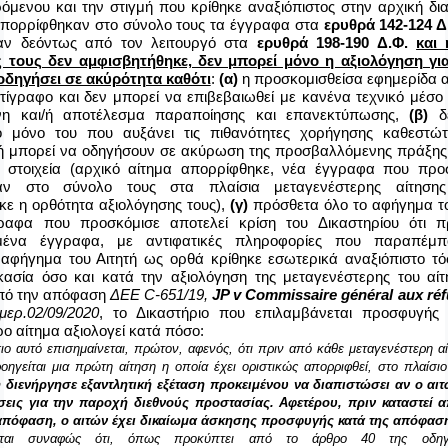
όμενου και την στιγμή που κρίθηκε αναξιόπιστος στην αρχική δια
απορρίφθηκαν στο σύνολο τους τα έγγραφα στα
ερυθρά 142-124 Δ
καν δεόντως από τον λειτουργό στα
ερυθρά 198-190 Δ.Φ.
και
 τους δεν αμφισβητήθηκε, δεν μπορεί μόνο η αξιολόγηση γι
 οδηγήσει σε ακύρότητα καθότι
:
(α)
η προσκομισθείσα εφημερίδα 
τίγραφο και δεν μπορεί να επιβεβαιωθεί με κανένα τεχνικό μέσο ό
νη και/ή αποτέλεσμα παραποίησης και επανεκτύπωσης,
(β)
δε
ό μόνο του που αυξάνει τις πιθανότητες χορήγησης καθεστώτ
ή μπορεί να οδηγήσουν σε ακύρωση της προσβαλλόμενης πράξης
 στοιχεία (αρχικό αίτημα απορρίφθηκε, νέα έγγραφα που προ
αν στο σύνολο τους στα πλαίσια μεταγενέστερης αίτησης
ε η ορθότητα αξιολόγησης τους),
(γ)
πρόσθετα όλο το αφήγημα το
αφα που προσκόμισε αποτελεί κρίση του Δικαστηρίου ότι πρ
μένα έγγραφα, με αντιφατικές πληροφορίες που παραπέμ
αφήγημα του Αιτητή ως ορθά κρίθηκε εσωτερικά αναξιόπιστο τό
ικασία όσο και κατά την αξιολόγηση της μεταγενέστερης του αί
πό την απόφαση
ΔΕΕ
C
-651/19,
JP
v
Commissaire
g
é
n
é
ral
aux
r
é
f
μερ.02/09/2020
, το Δικαστήριο που επιλαμβάνεται προσφυγή
ο αίτημα αξιολογεί κατά πόσο:
ιο αυτό επισημαίνεται, πρώτον, αφενός, ότι πριν από κάθε μεταγενέστερη α
οηγείται μια πρώτη αίτηση η οποία έχει οριστικώς απορριφθεί, στο πλαίσι
 διενήργησε εξαντλητική εξέταση προκειμένου να διαπιστώσει αν ο αι
σεις για την παροχή διεθνούς προστασίας. Αφετέρου, πριν καταστεί 
απόφαση, ο αιτών έχει δικαίωμα άσκησης προσφυγής κατά της απόφαση
εται συναφώς ότι, όπως προκύπτει από το άρθρο 40 της οδηγί