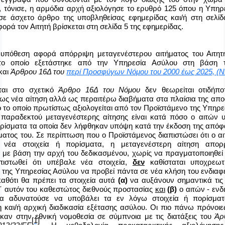
 τόνισε, η αρμόδια αρχή αξιολόγησε το ερυθρό 125 όπου η Υπηρ
σε άσχετο άρθρο της υποβληθείσας εφημερίδας και/ή στη σελίδ
ορά τον Αιτητή βρίσκεται στη σελίδα 5 της εφημερίδας.
πόθεση αφορά απόρριψη μεταγενέστερου αιτήματος του Αιτητή
το οποίο εξετάστηκε από την Υπηρεσία Ασύλου στη βάση
και
Άρθρου 16Δ του
περί Προσφύγων Νόμου του 2000 έως 2025, (Ν.
ται στο σχετικό
Άρθρο 16Δ του Νόμου
δεν θεωρείται οτιδήπο
ως νέα αίτηση αλλά ως περαιτέρω διαβήματα στα πλαίσια της απ
ό το οποίο πρωτίστως αξιολογείται από τον Προϊστάμενο της Υπηρ
 παραδεκτού μεταγενέστερης αίτησης είναι κατά πόσο ο αιτών
πορίσματα
τα οποία δεν λήφθηκαν υπόψη κατά την έκδοση της απόφ
ματος του. Σε περίπτωση που ο Προϊστάμενος διαπιστώσει ότι ο αι
ι νέα στοιχεία ή πορίσματα, η μεταγενέστερη αίτηση απορ
 με βάση την αρχή του δεδικασμένου, χωρίς να πραγματοποιηθεί
πιστωθεί ότι υπέβαλε νέα στοιχεία,
δεν
καθίσταται υποχρεωτ
 της Υπηρεσίας Ασύλου να προβεί πάντα σε νέα κλήση του ενδια
καθότι θα πρέπει τα στοιχεία αυτά
(α)
να αυξάνουν σημαντικά τις 
΄ αυτόν του καθεστώτος διεθνούς προστασίας
και
(β)
ο αιτών - εν
να αδυνατούσε να υποβάλει τα εν λόγω στοιχεία ή πορίσμα
 και/ή αρχική διαδικασία εξέτασης ασύλου. Οι πιο πάνω πρόνοι
αν στην εθνική νομοθεσία σε σύμπνοια με τις διατάξεις του
Άρ
[1]