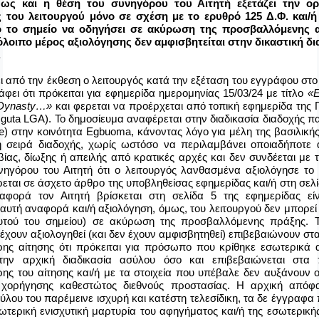
 ως και η θέση του συνηγόρου του Αιτητή εξετάζει την ορ
 του λειτουργού μόνο σε σχέση με το ερυθρό 125 Δ.Φ. και/
ό το σημείο να οδηγήσει σε ακύρωση της προσβαλλόμενης 
λοιπο μέρος αξιολόγησης δεν αμφισβητείται στην δικαστική δι
ο.
 από την έκθεση ο λειτουργός κατά την εξέταση του εγγράφου στ
φει ότι πρόκειται για εφημερίδα ημερομηνίας 15/03/24 με τίτλο
«
E
Dynasty
…»
και φερεται να προέρχεται από τοπική εφημερίδα της Π
guta
LGA
). Το δημοσίευμα αναφέρεται στην διαδικασία διαδοχής 
e
) στην κοινότητα
Egbuoma
, κάνοντας λόγο για μέλη της βασιλικής
η σειρά διαδοχής, χωρίς ωστόσο να περιλαμβάνει οποιαδήποτε
βίας, δίωξης ή απειλής από κρατικές αρχές και δεν συνδέεται με τ
νηγόρου του Αιτητή ότι ο λειτουργός λανθασμένα αξιολόγησε το
ται σε άσχετο άρθρο της υποβληθείσας εφημερίδας και/ή στη σελί
φορά τον Αιτητή βρίσκεται στη σελίδα 5 της εφημερίδας εί
υτή αναφορά και/ή αξιολόγηση, όμως, του λειτουργού δεν μπορεί
υτού του σημείου) σε ακύρωση της προσβαλλόμενης πράξης. 
χουν αξιολογηθεί (και δεν έχουν αμφισβητηθεί) επιβεβαιώνουν στα
ρης αίτησης ότι πρόκειται για πρόσωπο που κρίθηκε εσωτερικά 
την αρχική διαδικασία ασύλου όσο και επιβεβαιώνεται στα 
ης του αίτησης και/ή με τα στοιχεία που υπέβαλε δεν αυξάνουν 
 χορήγησης καθεστώτος διεθνούς προστασίας. Η αρχική απόφ
ύλου του παρέμεινε ισχυρή και κατέστη τελεσίδικη, τα δε έγγραφ
τερική ενισχυτική μαρτυρία του αφηγήματος και/ή της εσωτερικής