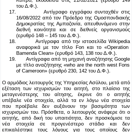
του Δ.Φ.).
17.
Αντίγραφο εγγράφου συνταχθέν στις
16/08/2022 από τον Πρόεδρο της Ομοσπονδιακής
Δημοκρατίας της Αμπαζονία, απευθυνόμενο στην
διεθνή κοινότητα και σε διεθνείς οργανισμούς
(ερυθρό 148 – 145 του Δ.Φ.).
18.
Αντίγραφα από την ιστοσελίδα
Wikipedia
αναφορικά με τον τίτλο
Fon
και το «
Operation
Bamenda
Clean
» (ερυθρό 143, 138 του Δ.Φ.).
19.
Αντίγραφα από τη μηχανή αναζήτησης
Google
με τίτλο αναζήτησης «
who
are
the
north
west
Fons
of
Cameroon
» (ερυθρό 230, 142 του Δ.Φ.).
Ο αρμόδιος λειτουργός της Υπηρεσίας Ασύλου, μετά από
εξέταση των ισχυρισμών του αιτητή, στο πλαίσιο της
μεταγενέστερης του αίτησης, έκρινε ότι ο αιτητής
υπέβαλε νέα στοιχεία, αλλά τα εν λόγω νέα στοιχεία
που προέβαλε δεν αυξάνουν την βασιμότητα των
ισχυρισμών του. Πρόσθετα, ο λειτουργός ανάφερε ότι ο
αιτητής, από δική του υπαιτιότητα, δεν προσκόμισε τα
νέα στοιχεία σε προγενέστερο στάδιο και δεν
επικαλέστηκε τους λόγους για τους οποίους δεν