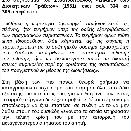
Διοικητικών Πράξεων» (1951), εκεί σελ. 304 και
305
αναφέρεται:
«Ούτως η νομολογία δημιουργεί τεκμήριον κατά της
πλάνης, ήτοι τεκμήριον υπέρ της ορθής εξακριβώσεως
των πραγματικών περιστατικών. Το τεκμήριον όμως τούτο
είναι ιδιόρρυθμον, διότι κάμπτεται αφ' ης στιγμής η
χαρακτηριστική εις το συζητητικόν σύστημα δραστηριότης
του διαδίκου κατορθώσει να καταστήσει πιθανήν
την πλάνην, ήτοι να δημιουργήσει παρά τω δικαστή
απλώς αμφιβολίας περί της ορθότητος της διαπιστώσεως
του πραγματικού εκ μέρους της Διοικήσεως».
Στη βάση των πιο πάνω, θεωρώ χρήσιμο να
καταγραφούν οι ισχυρισμοί του αιτητή σε όλα τα στάδια
εξέτασης του αιτήματός του, για να διαφανεί εάν όντως
το αρμόδιο όργανο δεν έχει προβεί σε δέουσα έρευνα με
αποτέλεσμα να έχει υποπέσει σε πλάνη με το να μην
λάβει υπόψη του ουσιώδη γεγονότα τα οποία επηρέασαν
την τελική κρίση του με την απόρριψη του
μεταγενέστερου αιτήματος του αιτητή.