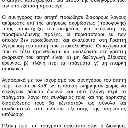
την υπό εξέταση προσφυγή.
Ο συνήγορος του αιτητή προώθησε διάφορους λόγους
ακύρωσης επί της αιτήσεως ακυρώσεως (προσφυγής)
προς υποστήριξη του αιτήματος για ακύρωση της
προσβαλλόμενης πράξης, οι περισσότεροι εκ των
οποίων δεν προωθούνται και αναλύονται στη Γραπτή
Αγόρευση του αιτητή που επακολούθησε.
Οι ισχυρισμοί
που εν τέλει προωθούνται
και αναλύονται
στη γραπτή
αγόρευση του αιτητή είναι:
α) μη διεξαγωγή δέουσας
έρευνας, β) πλάνη περί τα πράγματα, γ) μη επαρκή
αιτιολογία.
Αναφορικά με τον ισχυρισμό του συνηγόρου του αιτητή
περί του ότι οι Καθ’ ων η αίτηση ενήργησαν χωρίς να
διεξάγουν δέουσα έρευνα και υπό πλάνη περί τα
πράγματα, λόγω της συνάφειας τους και της άρρηκτης
διασύνδεσης τους θα εξεταστούν ως σύνολο και
συνδυαστικά στα πλαίσια εξέτασης της παρούσας
υπόθεσης.
Πλάνη περί τα πράγματα υφίσταται όταν η Διοίκηση,