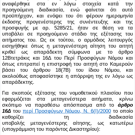
αναφέρθηκε στα εν λόγω στοιχεία κατά την
προηγούμενη διαδικασία, ενώ φαίνεται ότι αυτά
προϋπήρχαν, και ενόψει του ότι φέρουν ημερομηνία
έκδοσης προγενέστερης της συνέντευξης και της
προσφυγής με αρ. 5285/21, ήταν σε θέση να τα
υποβάλει σε προηγούμενο στάδιο της εξέτασης του
αιτήματος του. Ως εκ τούτου, ο αρμόδιος λειτουργός
εισηγήθηκε όπως η μεταγενέστερη αίτηση του αιτητή
κριθεί ως απαράδεκτη σύμφωνα με το άρθρο
12Βτετράκις και 16Δ του Περί Προσφύγων Νόμου και
όπως επιτραπεί η επιστροφή του αιτητή στο Καμερούν
βάσει του άρθρου 18(7Β) του ίδιου Νόμου, και
ακολούθως αποφασίστηκε η απόρριψη της εν λόγω ως
απαράδεκτης.
Για σκοπούς εξέτασης του νομοθετικού πλαισίου που
εφαρμόζεται στα μεταγενέστερα αιτήματα, κρίνω
σκόπιμο να παραθέσω απόσπασμα από το
άρθρο
16Δ
του
περί Προσφύγων Νόμου, Ν. 6(Ι)/2000
το οποίο
καθορίζει τη διαδικασία
υποβολής μεταγενέστερης αίτησης, ως κατωτέρω
(υπογράμμιση του παρόντος Δικαστηρίου):