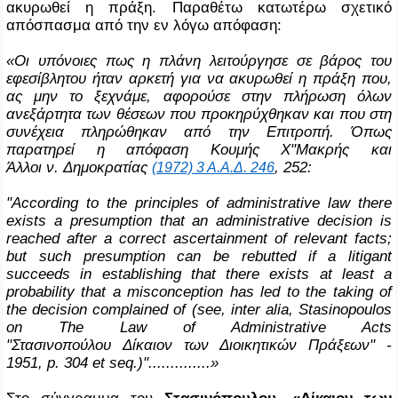
ακυρωθεί η πράξη. Παραθέτω κατωτέρω σχετικό
απόσπασμα από την εν λόγω απόφαση:
«Οι υπόνοιες πως η πλάνη λειτούργησε σε βάρος του
εφεσίβλητου ήταν αρκετή για να ακυρωθεί η πράξη που,
ας μην το ξεχνάμε, αφορούσε στην πλήρωση όλων
ανεξάρτητα των θέσεων που προκηρύχθηκαν και που στη
συνέχεια πληρώθηκαν από την Επιτροπή. Όπως
παρατηρεί η απόφαση Κουμής Χ"Μακρής και
Άλλοι ν. Δημοκρατίας
, 252:
(1972) 3 Α.Α.Δ. 246
"According to the principles of administrative law there
exists a presumption that an administrative decision is
reached after a correct ascertainment of relevant facts;
but such presumption can be rebutted if a litigant
succeeds in establishing that there exists at least a
probability that a misconception has led to the taking of
the decision complained of (see, inter alia, Stasinopoulos
on The Law of Administrative Acts
"
Στασινοπούλου
Δίκαιον
των
Διοικητικών
Πράξεων
" -
1951, p. 304 et seq.)"..............»
Στο σύγγραμμα του
Στασινόπουλου, «Δίκαιον των