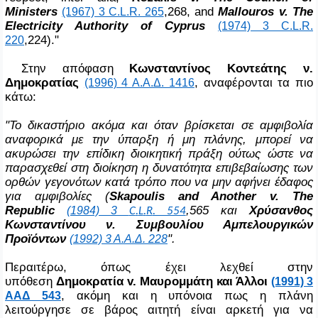
Ministers
,268, and
Μ
allour
ο
s v. The
(1967) 3 C.L.R. 265
Electricity Authority of Cyprus
(1974) 3 C.L.R.
,224)."
220
Στην απόφαση
Κωνσταντίνος Κοντεάτης ν.
Δημοκρατίας
, αναφέρονται τα πιο
(1996) 4 Α.Α.Δ. 1416
κάτω:
"Το δικαστήριο ακόμα και όταν βρίσκεται σε αμφιβολία
αναφορικά με την ύπαρξη ή μη πλάνης, μπορεί να
ακυρώσει την επίδικη διοικητική πράξη ούτως ώστε να
παρασχεθεί στη διοίκηση η δυνατότητα επιβεβαίωσης των
ορθών γεγονότων κατά τρόπο που να μην αφήνει έδαφος
για αμφιβολίες (
Skapoulis and Another v. The
Republic
,565 και
Χρύσανθος
(1984) 3
C
.
L
.
R
. 554
Κωνσταντίνου ν. Συμβουλίου Αμπελουργικών
Προϊόντων
".
(1992) 3 Α.Α.Δ. 228
Περαιτέρω, όπως έχει λεχθεί στην
υπόθεση
Δημοκρατία v. Μαυρομμάτη και Άλλοι
(1991) 3
, ακόμη και η υπόνοια πως η πλάνη
ΑΑΔ 543
λειτούργησε σε βάρος αιτητή είναι αρκετή για να