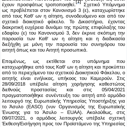
[1]
έχουν προσφάτως τροποποιηθεί.
Σχετικό Υπόμνημα
ως προβλέπεται στον Κανονισμό 3 (ε), καταχωρίστηκε
από τους Καθ' ων η αίτηση, συνοδευόμενο και από τον
σχετικό διοικητικό φάκελο. Το Δικαστήριο, έχοντας
διακριτική ευχέρεια δυνάμει της πρώτης επιφύλαξης του
εδαφίου (ε) του Κανονισμού 3, δεν έκρινε σκόπιμη την
παρουσία των Καθ' ων η αίτηση και η διαδικασία
διεξήχθη με μόνη την παρουσία του συνηγόρου του
αιτητή όπως και του Αιτητή προσωπικά.
Επομένως, ως εκτίθεται στο υπόμνημα που
καταχωρήθηκε από τους Καθ' ων η αίτηση και προκύπτει
από το περιεχόμενο του σχετικού Διοικητικού Φάκελου, ο
αιτητής είναι ενήλικας, υπήκοος του Καμερούν. Στις
28/09/2018 υπέβαλε αίτηση χορήγησης καθεστώτος
διεθνούς προστασίας και στις 05/04/2021
πραγματοποιήθηκε συνέντευξη του αιτητή από αρμόδιο
λειτουργό της Ευρωπαϊκής Υπηρεσίας Υποστήριξης για
το Άσυλο (
EASO
) (νυν Οργανισμός της Ευρωπαϊκής
Ένωσης για το Άσυλο –
EUAA
). Ακολούθως, στις
09/07/2021, ο αρμόδιος λειτουργός υπέβαλε σχετική
Έκθεση/Εισήγηση προς τον Προϊστάμενο της Υπηρεσίας