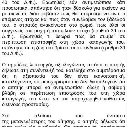
40 του Δ.Φ.). Ερωτηθείς εάν αντιμετώπισε κάτι
προσωπικά, απάντησε ότι ήταν δύσκολο για εκείνον να
μετακινείται διότι φοβόταν πως θα μπορούσε να είναι ο
επόμενος στόχος και πως όταν συνέλαβαν τον ξάδελφό
του, ο στρατός ανακοίνωσε στο χωριό, πως όλοι οι
συγγενείς του μαχητή αποτελούν στόχο (ερυθρό 39 του
Δ.Φ.). Ερωτηθείς τι θεωρεί πως θα συμβεί σε
περίπτωση επιστροφής στη χώρα καταγωγής του,
απάντησε ότι η ζωή του βρίσκεται σε κίνδυνο (ερυθρό 39
του Δ.Φ.).
Ο αρμόδιος λειτουργός αξιολογώντας τα όσα ο αιτητής
δήλωσε στη συνέντευξή του, κατέληξε στο συμπέρασμα
ότι η αξιοπιστία του δεν είναι ικανοποιητική,
καταλήγοντας ότι οι ισχυρισμοί του δεν δικαιολογούν ότι
ο αιτητής μπορεί να αντιμετωπίσει δίωξη ή σοβαρή
βλάβη σε περίπτωση επιστροφής του στη χώρα
καταγωγής του ώστε να του παραχωρηθεί καθεστώς
διεθνούς προστασίας.
Στο πλαίσιο του έντυπου
της μεταγενέστερης του αίτησης, ο αιτητής δήλωσε ότι
είναι πολιτικός ακτιβιστής. Ως κατέγραψε, προέρχεται