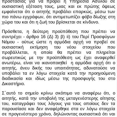
προστασίας για να προβεί η Υπηρεσία Ασύλου σε
ουσιαστική εξέταση τους, μιας και εκ πρώτης όψεως
εμφαίνεται ότι ο αιτητής προβάλει επαρκώς, μέσω των
πιο πάνω εγγράφων, ότι αντιμετωπίζει
φόβο
δίωξης στη
χώρα του και ότι η ζωή του βρ
ίσκεται
σε κίνδυνο
.
Πρόσθετα, η δεύτερη προϋπόθεση που πρέπει να
συντρέχει - άρθρο 16 (Δ) 3) β)
ii
) του Περί Προσφύγων
Νόμου - ούτως ώστε η αρμόδια αρχή να προβεί σε
ουσιαστική εκτίμηση του νέου στοιχείου που
προβάλλεται, η οποία θα πρέπει να πληρείται
σωρευτικώς με την προϋπόθεση ως έχει αναφερθεί
ανωτέρω, είναι να ικανοποιηθεί η αρμόδια αρχή ότι ο
αιτητής, άνευ δικής του υπαιτιότητας, αδυνατούσε να
υποβάλει τα εν λόγω στοιχεία κατά την προηγούμενη
διαδικασία και ιδίως μέσω της προσφυγής του στο
Δικαστήριο.
Σ΄αυτό το σημείο κρίνω σκόπιμο να αναφέρω ότι, ο
αιτητής, κατά την υποβολή της μεταγενέστερης αίτησης
του, καταγράφει τους λόγους για τους οποίους δεν τα
παρουσίασε και δεν αναφέρθηκε στα εν λόγω στοιχεία
σε προγενέστερο χρόνο, δηλώνοντας ουσιαστικά ότι ναι