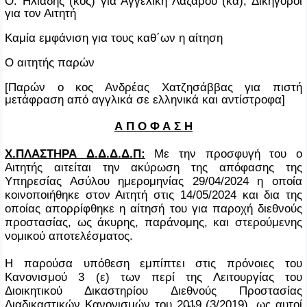
Ο. Ηλιάδης (κος) για Αγγελική Λαζάρου (κα), Δικηγόροι
για τον Αιτητή
Καμία εμφάνιση για τους καθ΄ων η αίτηση
Ο αιτητής παρών
[Παρών ο κος Ανδρέας Χατζησάββας για πιστή
μετάφραση από αγγλικά σε ελληνικά και αντίστροφα]
Α Π Ο Φ Α Σ Η
Χ.ΠΛΑΣΤΗΡΑ Δ.Δ.Δ.Δ.Π:
Με την προσφυγή του ο
Αιτητής αιτείται την ακύρωση της απόφασης της
Υπηρεσίας Ασύλου ημερομηνίας 29/04/2024 η οποία
κοινοποιήθηκε στον Αιτητή στις 14/05/2024 και δια της
οποίας απορρίφθηκε η αίτησή του για παροχή διεθνούς
προστασίας, ως άκυρης, παράνομης, και στερούμενης
νομικού αποτελέσματος.
Η παρούσα υπόθεση εμπίπτει στις πρόνοιες του
Κανονισμού 3 (ε) των περί της Λειτουργίας του
Διοικητικού Δικαστηρίου Διεθνούς Προστασίας
Διαδικαστικών Κανονισμών του 2019 (3/2019), ως αυτοί