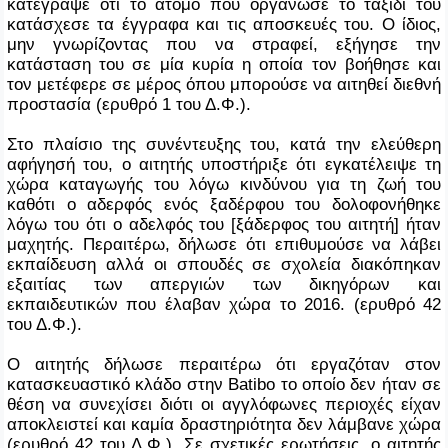
κατέγραψε ότι το άτομο που οργάνωσε το ταξίδι του
κατάσχεσε τα έγγραφα και τις αποσκευές του. Ο ίδιος,
μην γνωρίζοντας που να στραφεί, εξήγησε την
κατάσταση του σε μία κυρία η οποία τον βοήθησε και
τον μετέφερε σε μέρος όπου μπορούσε να αιτηθεί διεθνή
προστασία (ερυθρό 1 του Δ.Φ.).
Στο πλαίσιο της συνέντευξης του, κατά την ελεύθερη
αφήγησή του, ο αιτητής υποστήριξε ότι εγκατέλειψε τη
χώρα καταγωγής του λόγω κινδύνου για τη ζωή του
καθότι
o
αδερφός ενός ξαδέρφου του δολοφονήθηκε
λόγω του ότι ο αδελφός του [ξάδερφος του αιτητή] ήταν
μαχητής. Περαιτέρω, δήλωσε ότι επιθυμούσε να λάβει
εκπαίδευση αλλά οι σπουδές σε σχολεία διακόπηκαν
εξαιτίας των απεργιών των δικηγόρων και
εκπαιδευτικών που έλαβαν χώρα το 2016. (ερυθρό 42
του Δ.Φ.).
Ο αιτητής δήλωσε περαιτέρω ότι εργαζόταν στον
κατασκευαστικό κλάδο στην
Batibo
το οποίο δεν ήταν σε
θέση να συνεχίσει διότι οι αγγλόφωνες περιοχές είχαν
αποκλειστεί και καμία δραστηριότητα δεν λάμβανε χώρα
(ερυθρό 42 του Δ.Φ.). Σε σχετικές ερωτήσεις, ο αιτητής