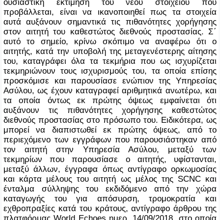
ουσιαστική εκτίμηση του νέου στοιχείου που
προβάλλεται, είναι να ικανοποιηθεί πως τα στοιχεία
αυτά αυξάνουν σημαντικά τις πιθανότητες χορήγησης
στον αιτητή του καθεστώτος διεθνούς προστασίας. Σ΄
αυτό το σημείο, κρίνω σκόπιμο να αναφέρω ότι ο
αιτητής, κατά την υποβολή της μεταγενέστερης αίτησης
του, καταγράφει όλα τα τεκμήρια που ως ισχυρίζεται
τεκμηριώνουν τους ισχυρισμούς του, τα οποία επίσης
προσκόμισε και παρουσίασε ενώπιον της Υπηρεσίας
Ασύλου, ως έχουν καταγραφεί αριθμητικά ανωτέρω, και
τα οποία όντως εκ πρώτης όψεως εμφαίνεται ότι
αυξάνουν τις πιθανότητες χορήγησης καθεστώτος
διεθνούς προστασίας στο πρόσωπο του. Ειδικότερα, ως
μπορεί να διαπιστωθεί εκ πρώτης όψεως, από το
περιεχόμενο των εγγράφων που παρουσιάστηκαν από
τον αιτητή στην Υπηρεσία Ασύλου, μεταξύ των
τεκμηρίων που παρουσίασε ο αιτητής, υφίστανται,
μεταξύ άλλων, έγγραφα όπως αντίγραφο ορκωμοσίας
και κάρτα μέλους του αιτητή ως μέλος της
SCNC
και
ένταλμα σύλληψης του εκδιδόμενο από την χώρα
καταγωγής του για απόσυρση, τρομοκρατία και
εχθροπραξίες κατά του κράτους, αντίγραφο άρθρου της
πλατφόρμας
World
Echoes
ημερ. 14/09/2018, στο οποία