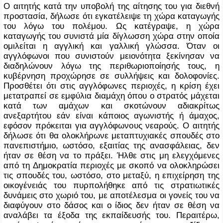
Ο αιτητής κατά την υποβολή της αίτησης του για διεθνή
προστασία, δήλωσε ότι εγκατέλειψε τη χώρα καταγωγής
του λόγω του πολέμου. Ως κατέγραψε, η χώρα
καταγωγής του συνιστά μία δίγλωσση χώρα στην οποία
ομιλείται η αγγλική και γαλλική γλώσσα. Όταν οι
αγγλόφωνοι που συνιστούν μειονότητα ξεκίνησαν να
διαδηλώνουν λόγω της περιθωριοποίησής τους, η
κυβέρνηση προχώρησε σε συλλήψεις και δολοφονίες.
Προσθέτει ότι στις αγγλόφωνες περιοχές, η κρίση έχει
μετατραπεί σε εμφύλια διαμάχη όπου ο στρατός μάχεται
κατά των αμάχων και σκοτώνουν αδιακρίτως
ανεξαρτήτου εάν είναι κάποιος αγωνιστής ή άμαχος,
εφόσον πρόκειται για αγγλόφωνους νεαρούς. Ο αιτητής
δήλωσε ότι θα ολοκλήρωνε μεταπτυχιακές σπουδές στο
πανεπιστήμιο, ωστόσο, εξαιτίας της ανασφάλειας, δεν
ήταν σε θέση να το πράξει. Ήλθε στις μη ελεγχόμενες
από τη Δημοκρατία περιοχές με σκοπό να ολοκληρώσει
τις σπουδές του, ωστόσο, στο μεταξύ, η επιχείρηση της
οικογένειάς του πυρπολήθηκε από τις στρατιωτικές
δυνάμεις στο χωριό του, με αποτέλεσμα οι γονείς του να
διαφύγουν στο δάσος και ο ίδιος δεν ήταν σε θέση να
αναλάβει τα έξοδα της εκπαίδευσής του. Περαιτέρω,