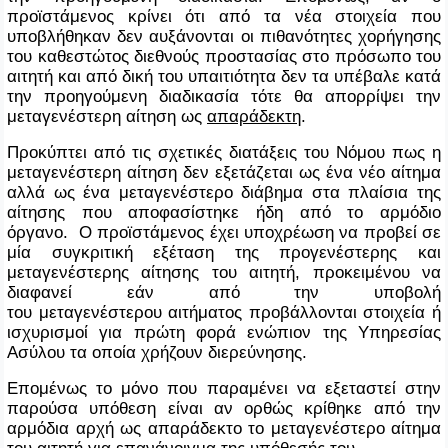
προϊστάμενος κρίνει ότι από τα νέα στοιχεία που
υποβλήθηκαν δεν αυξάνονται οι πιθανότητες χορήγησης
του καθεστώτος διεθνούς προστασίας στο πρόσωπο του
αιτητή και από δική του υπαιτιότητα δεν τα υπέβαλε κατά
την προηγούμενη διαδικασία τότε θα απορρίψει την
μεταγενέστερη αίτηση ως
απαράδεκτη
.
Προκύπτει από τις σχετικές διατάξεις του Νόμου πως η
μεταγενέστερη αίτηση δεν εξετάζεται ως ένα νέο αίτημα
αλλά ως ένα μεταγενέστερο διάβημα στα πλαίσια της
αίτησης που αποφασίστηκε ήδη από το αρμόδιο
όργανο. Ο προϊστάμενος έχει υποχρέωση να προβεί σε
μία συγκριτική εξέταση της προγενέστερης και
μεταγενέστερης αίτησης του αιτητή, προκειμένου να
διαφανεί εάν από την υποβολή
του μεταγενέστερου αιτήματος προβάλλονται στοιχεία ή
ισχυρισμοί για πρώτη φορά ενώπιον της Υπηρεσίας
Ασύλου τα οποία χρήζουν διερεύνησης.
Επομένως το μόνο που παραμένει να εξεταστεί στην
παρούσα υπόθεση είναι αν ορθώς κρίθηκε από την
αρμόδια αρχή ως απαράδεκτο το μεταγενέστερο αίτημα
του αιτητή για επανάνοιγμα της υπόθεσής του.