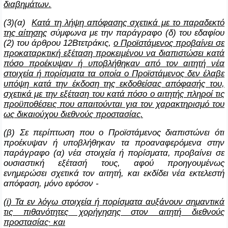
διαβημάτων.
(3)(α)
Κατά τη λήψη απόφασης σχετικά με το παραδεκτό
της αίτησης
σύμφωνα με την παράγραφο (δ) του εδαφίου
(2) του άρθρου 12Βτετράκις,
ο Προϊστάμενος προβαίνει σε
προκαταρκτική εξέταση προκειμένου να διαπιστώσει κατά
πόσο προέκυψαν ή υποβλήθηκαν από τον αιτητή νέα
στοιχεία ή πορίσματα τα οποία ο Προϊστάμενος δεν έλαβε
υπόψη κατά την έκδοση της εκδοθείσας απόφασής του,
σχετικά με την εξέταση του κατά πόσο ο αιτητής πληροί τις
προϋποθέσεις που απαιτούνται για τον χαρακτηρισμό του
ως δικαιούχου διεθνούς προστασίας.
(β) Σε περίπτωση που ο Προϊστάμενος διαπιστώνει ότι
προέκυψαν ή υποβλήθηκαν τα προαναφερόμενα στην
παράγραφο (α) νέα στοιχεία ή πορίσματα, προβαίνει σε
ουσιαστική εξέτασή τους, αφού προηγουμένως
ενημερώσει σχετικά τον αιτητή, και εκδίδει νέα εκτελεστή
απόφαση, μόνο εφόσον -
(
i
) Τα εν λόγω στοιχεία ή πορίσματα αυξάνουν σημαντικά
τις πιθανότητες χορήγησης στον αιτητή διεθνούς
προστασίας∙ και