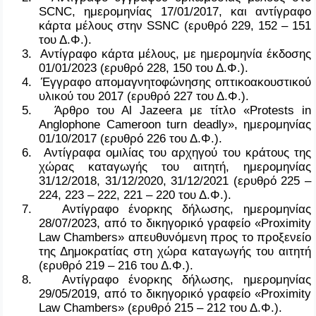
SCNC
, ημερομηνίας 17/01/2017, και αντίγραφο
κάρτα μέλους στην
SSNC
(ερυθρό 229, 152 – 151
του Δ.Φ.).
3.
Αντίγραφο κάρτα μέλους, με ημερομηνία έκδοσης
01/01/2023 (ερυθρό 228, 150 του Δ.Φ.).
4.
Έγγραφο απομαγνητοφώνησης οπτικοακουστικού
υλικού του 2017 (ερυθρό 227 του Δ.Φ.).
5.
Άρθρο του
Al
Jazeera
με τίτλο «
Protests
in
Anglophone
Camer
ο
on
turn
deadly
», ημερομηνίας
01/10/2017 (ερυθρό 226 του Δ.Φ.).
6.
Αντίγραφα ομιλίας του αρχηγού του κράτους της
χώρας καταγωγής του αιτητή, ημερομηνίας
31/12/2018, 31/12/2020, 31/12/2021 (ερυθρό 225 –
224, 223 – 222, 221 – 220 του Δ.Φ.).
7.
Αντίγραφο ένορκης δήλωσης, ημερομηνίας
28/07/2023, από το δικηγορικό γραφείο «
Proximity
Law
Chambers
» απευθυνόμενη προς το προξενείο
της Δημοκρατίας στη χώρα καταγωγής του αιτητή
(ερυθρό 219 – 216 του Δ.Φ.).
8.
Αντίγραφο ένορκης δήλωσης, ημερομηνίας
29/05/2019, από το δικηγορικό γραφείο «
Proximity
Law
Chambers
» (ερυθρό 215 – 212 του Δ.Φ.).