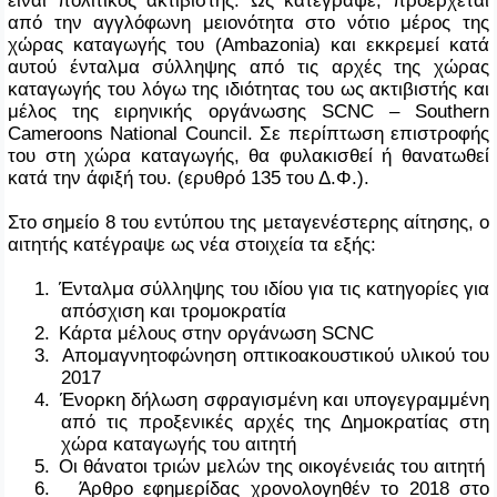
από την αγγλόφωνη μειονότητα στο νότιο μέρος της
χώρας καταγωγής του (
Ambazonia
) και εκκρεμεί κατά
αυτού ένταλμα σύλληψης από τις αρχές της χώρας
καταγωγής του λόγω της ιδιότητας του ως ακτιβιστής και
μέλος της ειρηνικής οργάνωσης
SCNC
–
Southern
Cameroons
National
Council
. Σε περίπτωση επιστροφής
του στη χώρα καταγωγής, θα φυλακισθεί ή θανατωθεί
κατά την άφιξή του. (ερυθρό 135 του Δ.Φ.).
Στο σημείο 8 του εντύπου της μεταγενέστερης αίτησης, ο
αιτητής κατέγραψε ως νέα στοιχεία τα εξής:
1.
Ένταλμα σύλληψης του ιδίου για τις κατηγορίες για
απόσχιση και τρομοκρατία
2.
Κάρτα μέλους στην οργάνωση
SCNC
3.
Απομαγνητοφώνηση οπτικοακουστικού υλικού του
2017
4.
Ένορκη δήλωση σφραγισμένη και υπογεγραμμένη
από τις προξενικές αρχές της Δημοκρατίας στη
χώρα καταγωγής του αιτητή
5.
Οι θάνατοι τριών μελών της οικογένειάς του αιτητή
6.
Άρθρο εφημερίδας χρονολογηθέν το 2018 στο