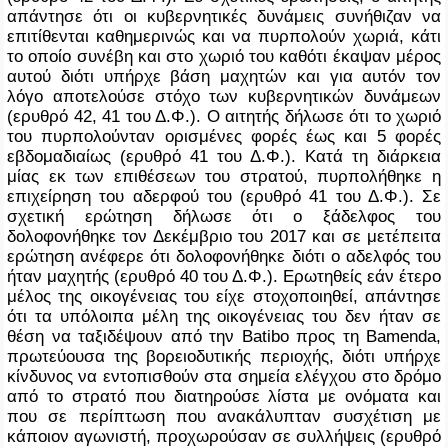
απάντησε ότι οι κυβερνητικές δυνάμεις συνήθιζαν να
επιτίθενται καθημερινώς και να πυρπολούν χωριά, κάτι
το οποίο συνέβη και στο χωριό του καθότι έκαψαν μέρος
αυτού διότι υπήρχε βάση μαχητών και για αυτόν τον
λόγο αποτελούσε στόχο των κυβερνητικών δυνάμεων
(ερυθρό 42, 41 του Δ.Φ.). Ο αιτητής δήλωσε ότι το χωριό
του πυρπολούνταν ορισμένες φορές έως και 5 φορές
εβδομαδιαίως (ερυθρό 41 του Δ.Φ.). Κατά τη διάρκεια
μίας εκ των επιθέσεων του στρατού, πυρπολήθηκε η
επιχείρηση του αδερφού του (ερυθρό 41 του Δ.Φ.). Σε
σχετική ερώτηση δήλωσε ότι ο ξάδελφος του
δολοφονήθηκε τον Δεκέμβριο του 2017 και σε μετέπειτα
ερώτηση ανέφερε ότι δολοφονήθηκε διότι ο αδελφός του
ήταν μαχητής (ερυθρό 40 του Δ.Φ.). Ερωτηθείς εάν έτερο
μέλος της οικογένειας του είχε στοχοποιηθεί, απάντησε
ότι τα υπόλοιπα μέλη της οικογένειας του δεν ήταν σε
θέση να ταξιδέψουν από την
Batibo
προς τη Bamenda,
πρωτεύουσα της βορειοδυτικής περιοχής, διότι υπήρχε
κίνδυνος να εντοπισθούν στα σημεία ελέγχου στο δρόμο
από το στρατό που διατηρούσε λίστα με ονόματα και
που σε περίπτωση που ανακάλυπταν συσχέτιση με
κάποιον αγωνιστή, προχωρούσαν σε συλλήψεις (ερυθρό