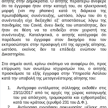
αιτητής στην Δημοκρατία. Ο αιτητής περαιτέρω ανέφερε
ότι τα έγγραφα ήταν στην κατοχή του, σε ηλεκτρονική
μορφή («
in
my
phone
») κατά τη διάρκεια της
πρωτοβάθμιας συνέντευξης, ωστόσο, λόγω του ότι η
συνέντευξη είχε διεξαχθεί εξ’ αποστάσεως λόγω της
πανδημίας του
Covid
, άνευ δικής του υπαιτιότητας, δεν
ήταν σε θέση να τα επιδείξει στον χειριστή της
συνέντευξης. Καταληκτικά, ο αιτητής κατέγραψε ότι
παρέδωσε τα έγγραφα στον δικηγόρο που τον
εκπροσώπησε στην προσφυγή επί της αρχικής αίτησης,
ωστόσο, εκείνος δεν τα επέδειξε ενώπιον του
Δικαστηρίου.
Στο σημείο αυτό, κρίνω σκόπιμο να αναφέρω ότι, προς
επίρρωση των ανωτέρω ισχυρισμών του, ο αιτητής
προσκόμισε τα εξής έγγραφα στην Υπηρεσία Ασύλου
κατά την υποβολή της μεταγενέστερης αίτησης του:
1.
Αντίγραφο εντάλματος σύλληψης εκδοθέν στις
23/11/2017 από τις αρχές της χώρας καταγωγής
του για απόσχιση, τρομοκρατία και εχθροπραξίες
κατά του κράτους (ερυθρό 231 του Δ.Φ.).
2.
Αντίγραφο εγγράφου ορκωμοσίας μέλους στο