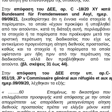
Στην
απόφαση του ΔΕΕ, αρ.
C -18/20 XY
κατά
Bundesamt für Fremdenwesen und Asyl,
ημερ
.
09/09/21
, ξεκαθαρίστηκε ότι η έννοια «νέα στοιχεία ή
πορίσματα», τα οποία «έχουν προκύψει ή υποβληθεί
από τον αιτούντα», κατά τη διάταξη αυτή, περιλαμβάνει
τα στοιχεία ή τα πορίσματα που προέκυψαν μετά την
οριστική περάτωση της διαδικασίας που είχε ως
αντικείμενο προγενέστερη αίτηση διεθνούς προστασίας,
καθώς και τα στοιχεία ή τα πορίσματα τα οποία
υφίσταντο μεν ήδη πριν από την περάτωση της
διαδικασίας, αλλά δεν προβλήθηκαν από τον
αιτούντα.
(βλ. σκέψεις 31 έως 44).
Στην
απόφαση του ΔΕΕ στην υπ.
αρ.
C
-
651/19,
JP v Commissaire g
é
n
é
ral aux r
é
fugi
é
s et aux a
ημερ.09/09/20,
λέχθηκαν τα εξής:
«
……..
60 Επομένως, το δικαστήριο που
επιλαμβάνεται προσφυγής κατά απόφασης με την οποία
απορρίπτεται ως απαράδεκτη μεταγενέστερη αίτηση
διεθνούς προστασίας πρέπει να ελέγξει μόνον κατά
πόσον, αντιθέτως προς ό,τι αποφάσισε η αρμόδια αρχή,