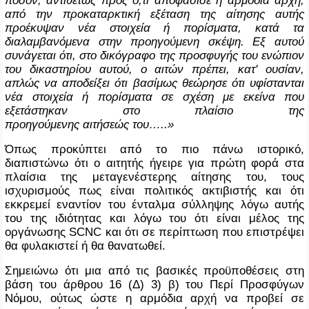
από την προκαταρκτική εξέταση της αίτησης αυτής
προέκυψαν νέα στοιχεία ή πορίσματα, κατά τα
διαλαμβανόμενα στην προηγούμενη σκέψη. Εξ αυτού
συνάγεται ότι, στο δικόγραφο της προσφυγής του ενώπιον
του δικαστηρίου αυτού, ο αιτών πρέπει, κατ' ουσίαν,
απλώς να αποδείξει ότι βασίμως θεώρησε ότι υφίστανται
νέα στοιχεία ή πορίσματα σε σχέση με εκείνα που
εξετάστηκαν στο πλαίσιο της
προηγούμενης αιτήσεώς του…..»
Όπως προκύπτει από το πιο πάνω ιστορικό,
διαπιστώνω ότι ο αιτητής ήγειρε για πρώτη φορά στα
πλαίσια της μεταγενέστερης αίτησης του, τους
ισχυρισμούς πως είναι πολιτικός ακτιβιστής και ότι
εκκρεμεί εναντίον του ένταλμα σύλληψης λόγω αυτής
του της ιδιότητας και λόγω του ότι είναι μέλος της
οργάνωσης
SCNC
και ότι σε περίπτωση που επιστρέψει
θα φυλακιστεί ή θα θανατωθεί.
Σημειώνω ότι μια από τις βασικές προϋποθέσεις στη
βάση του άρθρου 16 (Δ) 3) β) του Περί Προσφύγων
Νόμου, ούτως ώστε η αρμόδια αρχή να προβεί σε