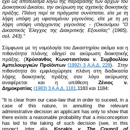
έχει ως αποτέλεσμα λόγω της παράβασης των αρχών του
Διοικητικού Δικαίου, την ακύρωση της σχετικής διοικητικής
πράξης. Πλάνη περί τα πράγματα συνίσταται, είτε με τη
λήψη υπόψη μη υφισταμένου γεγονότος, είτε με τη μη
λήψη υπόψη υπάρχοντος γεγονότος - (Οικονόμου "Ο
Δικαστικός Έλεγχος της Διακριτικής Εξουσίας" (1965),
σελ. 243)."
Σύμφωνα με τη νομολογία του Δικαστηρίου ακόμα και η
πιθανότητα πλάνης οδηγεί σε ακύρωση διοικητικής
πράξης. (
Χρύσανθος Κωνσταντίνου ν. Συμβουλίου
Αμπελουργκών Προϊόντων
). Στην
(1992) 3 Α.Α.Δ. 228
πιθανότητα ότι εμφιλοχώρησε πλάνη στη διαδικασία
λήψης διοικητικής πράξης σαν λόγο ακύρωσης
αναφέρεται και η υπόθεση
Ζένιος ν.
Δημοκρατίας
,1183 και 1184:
(1983) 3 Α.Α.Δ. 1181
"It is clear from our case-law that in order to suceed, in a
case of this nature, in annulling the relevant
administrative decision an applicant has only to show that
there exists a reasonable probability that a misconception
has led to the taking of such decision (see, in this
respect, inter alia,
Kozakis v. The Council of