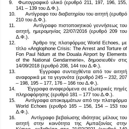
9.
Φωτογραφικό υλικό (ερυθρό 211, 197, 196, 155,
141 – 139 του Δ.Φ.).
10.
Αντίγραφο του διαβατηρίου του αιτητή (ερυθρό
210 του Δ.Φ.).
11.
Αντίγραφο πιστοποιητικού γεννήσεως του
αιτητή, ημερομηνίας 22/07/2016 (ερυθρό 209 του
Δ.Φ.).
12.
Άρθρο
της
πλατφόρμας
World Echoes,
με
τίτλο
«Anglophone Crisis: The Arrest and Torture of
Fon Paul Ndum at the Douala Airport by Elements
of the National Gendarmerie»,
δημοσιευθέν
στις
14/09/2018 (
ερυθρό
208, 144
του
Δ
.
Φ
.).
13.
Έγγραφα συνταχθέντα από τον αιτητή
αναφορικά με τα γεγονότα (ερυθρό 245 – 232, 207
– 198, 195 – 177, 176 – 166 του Δ.Φ.).
14.
Έγγραφα αναφερόμενα σε εξωτερικές πηγές
πληροφόρησης (ερυθρό 181 – 177 του Δ.Φ.).
15.
Αντίγραφα αποκομμάτων από την πλατφόρμα
World
Echoes
(ερυθρό 165 – 156, 154 – 153 του
Δ.Φ.).
16.
Αντίγραφο βεβαίωσης ιδιότητας μέλους του
αιτητή στην κοινότητα της Αμπαζονίας στην
Κύπρο, εκδοθείσα στις 21/02/2021 (ερυθρό 149