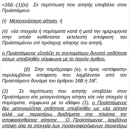
«16Δ.-(1)(α) Σε περίπτωση που αιτητής υποβάλει στον
Προϊστάμενο
(
i
)
Μεταγενέστερη αίτηση
, ή
(
ii
) νέα στοιχεία ή πορίσματα κατά ή μετά την ημερομηνία
στην οποία καθίσταται εκτελεστή απόφαση του
Προϊσταμένου επί πρότερης αίτησης του αιτητή,
ο Προϊστάμενος εξετάζει το συντομότερο δυνατό οτιδήποτε
ούτως υποβληθέν σύμφωνα με το παρόν άρθρο.
(β) Στην παράγραφο (α), ο όρος «απόφαση»
περιλαμβάνει απόφαση που λαμβάνεται από τον
Προϊστάμενο δυνάμει του άρθρου 16Β ή 16Γ.
(2) Σε περίπτωση που αιτητής υποβάλει στον
Προϊστάμενο είτε μεταγενέστερη αίτηση είτε νέα στοιχεία ή
πορίσματα, σύμφωνα με το εδάφιο (1),
ο Προϊστάμενος
δεν μεταχειρίζεται οτιδήποτε υποβληθέν ως νέα αίτηση
αλλά ως περαιτέρω διαβήματα στα πλαίσια της
αποφασισθείσας αίτησης. Ο Προϊστάμενος, λαμβάνει
υπόψη όλα τα στοιχεία των προαναφερόμενων περαιτέρω