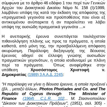
σύμφωνα με το άρθρο 46 εδάφιο 1 του περί των Γενικών
Αρχών του Διοικητικού Δικαίου Νόμο Ν. 158 (Ι)/1999,
λαμβάνει υπόψη της κατά την έκδοση της απόφασης της
«πραγματικά γεγονότα και προϋποθέσεις που είναι εξ
αντικειμένου ανύπαρκτα ή αν παραλείπει να λάβει
υπόψη της ουσιώδη πραγματικά γεγονότα ...»
Η ανεπαρκής έρευνα συνεπάγεται τουλάχιστον
πιθανολόγηση πλάνης ως προς τα πράγματα, η οποία
καθιστά, από μόνη της, την προσβαλλόμενη απόφαση
ακυρώσιμη. Παράλειψη διεξαγωγής της δέουσας
έρευνας οδηγεί σε έλλειψη γνώσης ουσιωδών
πραγματικών γεγονότων, η οποία ισοδυναμεί με πλάνη
περί τα πράγματα. Όπως αναφέρθηκε στην
υπόθεση
Χρυσόστομος Χριστοφή ν.
Δημοκρατίας
:
(1989) 3 Α.Α.Δ. 2245
"Η παράλειψη να γίνει η δέουσα έρευνα,
η οποία προξενεί
(βλ. ,
μεταξύ άλλων,
Photos
Photiades
and
Co
.
and
The
Republic
of
Cyprus
through
The
Minister
of
Finance
(1964)
C
.
L
.
R
.
102
... Μ. Στασινοπούλου
"Δίκαιον των Διοικητικών Πράξεων", (1951), σελ. 305) -