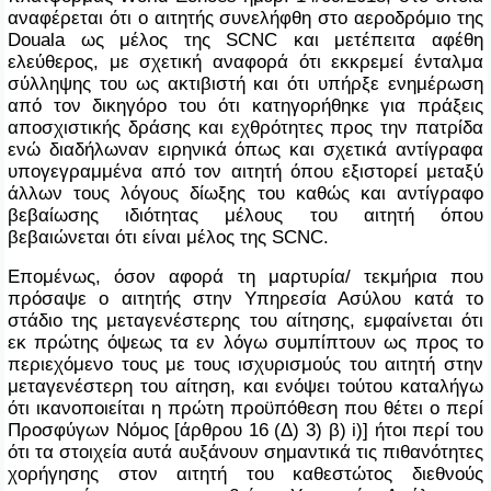
αναφέρεται ότι ο αιτητής συνελήφθη στο αεροδρόμιο της
Douala
ως μέλος της
SCNC
και μετέπειτα αφέθη
ελεύθερος, με σχετική αναφορά ότι εκκρεμεί ένταλμα
σύλληψης του ως ακτιβιστή και ότι υπήρξε ενημέρωση
από τον δικηγόρο του ότι κατηγορήθηκε για πράξεις
αποσχιστικής δράσης και εχθρότητες προς την πατρίδα
ενώ διαδήλωναν ειρηνικά όπως και σχετικά αντίγραφα
υπογεγραμμένα από τον αιτητή όπου εξιστορεί μεταξύ
άλλων τους λόγους δίωξης του καθώς και αντίγραφο
βεβαίωσης ιδιότητας μέλους του αιτητή όπου
βεβαιώνεται ότι είναι μέλος της
SCNC
.
Επομένως, όσον αφορά τη μαρτυρία/ τεκμήρια που
πρόσαψε ο αιτητής στην Υπηρεσία Ασύλου κατά το
στάδιο της μεταγενέστερης του αίτησης, εμφαίνεται ότι
εκ πρώτης όψεως τα εν λόγω συμπίπτουν ως προς το
περιεχόμενο τους με τους ισχυρισμούς του αιτητή στην
μεταγενέστερη του αίτηση, και ενόψει τούτου
καταλήγω
ότι ικανοποιείται η πρώτη προϋπόθεση που θέτει ο περί
Προσφύγων Νόμος [άρθρου 16 (Δ) 3) β)
i
)] ήτοι περί του
ότι τα στοιχεία αυτά αυξάνουν σημαντικά τις πιθανότητες
χορήγησης στον αιτητή του καθεστώτος διεθνούς