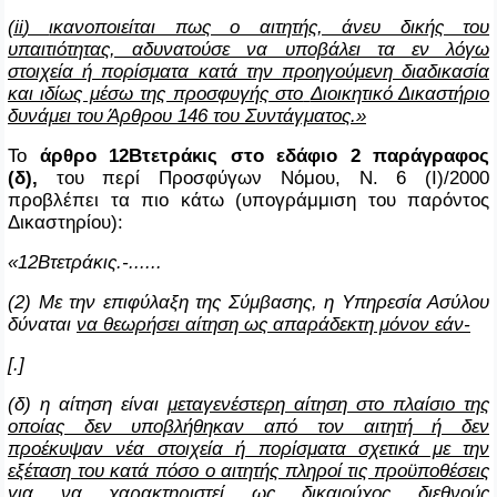
(
ii
)
ικανοποιείται πως ο αιτητής, άνευ δικής του
υπαιτιότητας, αδυνατούσε να υποβάλει τα εν λόγω
στοιχεία ή πορίσματα κατά την προηγούμενη διαδικασία
και ιδίως μέσω της προσφυγής στο
Διοικητικό Δικαστήριο
δυνάμει του Άρθρου 146 του Συντάγματος.»
Το
άρθρο 12Βτετράκις
στο εδάφιο 2 παράγραφος
(δ),
του περί Προσφύγων Νόμου, Ν. 6 (Ι)/2000
προβλέπει τα πιο κάτω (υπογράμμιση του παρόντος
Δικαστηρίου):
«
12Βτετράκις
.-......
(2) Με την επιφύλαξη της Σύμβασης, η Υπηρεσία Ασύλου
δύναται
να θεωρήσει αίτηση ως απαράδεκτη μόνον εάν-
[.]
(δ) η αίτηση είναι
μεταγενέστερη αίτηση στο πλαίσιο της
οποίας δεν υποβλήθηκαν από τον αιτητή ή δεν
προέκυψαν νέα στοιχεία ή πορίσματα σχετικά με την
εξέταση του κατά πόσο ο αιτητής πληροί τις προϋποθέσεις
για να χαρακτηριστεί ως δικαιούχος διεθνούς