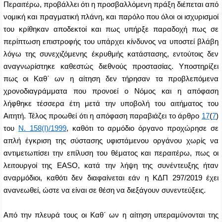
Περαιτέρω, προβάλλει ότι η προσβαλλόμενη πράξη διέπεται από
νομική και πραγματική πλάνη, και παρόλο που όλοι οι ισχυρισμοί
του κρίθηκαν αποδεκτοί και πως υπήρξε παραδοχή πως σε
περίπτωση επιστροφής του υπάρχει κίνδυνος να υποστεί βλάβη
λόγω της συνεχιζόμενης έκρυθμής κατάστασης, εντούτοις δεν
αναγνωρίστηκε καθεστώς διεθνούς προστασίας. Υποστηρίζει
πως οι Καθ΄ ων η αίτηση δεν τήρησαν τα προβλεπόμενα
χρονοδιαγράμματα που προνοεί ο Νόμος και η απόφαση
λήφθηκε τέσσερα έτη μετά την υποβολή του αιτήματος του
A
ιτητή. Τέλος προωθεί ότι η απόφαση παραβιάζει το άρθρο
17
(
7
)
του
Ν. 158(Ι)/1999
, καθότι το αρμόδιο όργανο προχώρησε σε
απλή έγκριση της σύστασης υφιστάμενου οργάνου χωρίς να
αντιμετωπίσει την επίλυση του θέματος και περαιτέρω, πως οι
λειτουργοί της
EASO
, κατά την λήψη της συνέντευξης ήταν
αναρμόδιοι, καθότι δεν διαφαίνεται εάν η ΚΔΠ 297/2019 έχει
ανανεωθεί, ώστε να είναι σε θέση να διεξάγουν συνεντεύξεις.
Από την πλευρά τους οι Καθ΄ ων η αίτηση υπεραμύνονται της