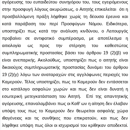
αγόρευσης του ευπαιδεύτου συνηγόρου του, τους εγειρόμενους
στην προσφυγή λόγους ακυρώσεως, ο Αιτητής επικαλείται ότι η
προσβαλλόμενη πράξη λήφθηκε χωρίς τη δέουσα έρευνα και
κατά παράβαση του περί Προσφύγων Νόμου. Ειδικότερα,
υποστηρίζει πως κατά την ανάλυση κινδύνου, ο Λειτουργός
προβαίνει σε αντιφατικό συμπέρασμα, με αποτέλεσμα η
αιτιολογία ως προς την στέρηση του καθεστώτος
συμπληρωματικής προστασίας βάσει του άρθρου 19 (2)(β) να
είναι ανεπαρκής. Ακολούθως, υποστηρίζει πως ο αιτητής είναι
δικαιούχος συμπληρωματικής προστασίας δυνάμει του άρθρου
19 (2)(γ) λόγω των αναταραχών στις αγγλόφωνες περιοχές του
Καμερούν. Τέλος υποστηρίζει, πως το Καμερούν δεν εντάσσεται
στο κατάλογο ασφαλών χωρών και πως δεν είναι δυνατή η
εσωτερική μετεγκατάσταση του Αιτητή.
Επί της απαντητικής
αγόρευσης, επαναλαμβάνει πως οι Καθ’ ων η αίτηση δεν έλαβαν
υπόψη τους πως το Καμερούν δεν θεωρείται ασφαλής χώρα
ιθαγένειας και τις συνθήκες που επικρατούν, και πως δεν
λήφθηκε υπόψη πως όλοι οι ισχυρισμοί του κρίθηκαν αποδεκτοί.