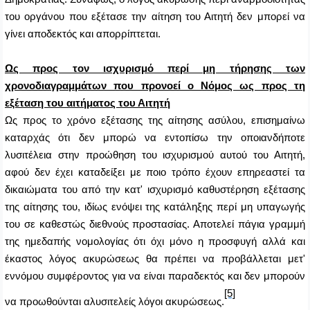
του οργάνου που εξέτασε την αίτηση του Αιτητή δεν μπορεί να
γίνει αποδεκτός και απορρίπτεται.
Ως προς τον ισχυρισμό περί μη τήρησης των
χρονοδιαγραμμάτων που προνοεί ο Νόμος ως προς τη
εξέταση του αιτήματος του Αιτητή
Ως προς το χρόνο εξέτασης της αίτησης ασύλου, επισημαίνω
καταρχάς ότι δεν μπορώ να εντοπίσω την οποιανδήποτε
λυσιτέλεια στην προώθηση του ισχυρισμού αυτού του Αιτητή,
αφού δεν έχει καταδείξει με ποιο τρόπο έχουν επηρεαστεί τα
δικαιώματα του από την κατ' ισχυρισμό καθυστέρηση εξέτασης
της αίτησης του, ιδίως ενόψει της κατάληξης περί μη υπαγωγής
του σε καθεστώς διεθνούς προστασίας. Αποτελεί πάγια γραμμή
της ημεδαπής νομολογίας ότι όχι μόνο η προσφυγή αλλά και
έκαστος λόγος ακυρώσεως θα πρέπει να προβάλλεται μετ'
εννόμου συμφέροντος για να είναι παραδεκτός και δεν μπορούν
[5]
να προωθούνται αλυσιτελείς λόγοι ακυρώσεως
.