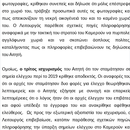
φωτογραφίες, κρίθηκαν συνεπείς και δήλωσε ότι μόλις επέστρεψ
στο χωριό του, τράβηξε προσωπικά αυτές τις φωτογραφίες κα
πως απεικονίζουν τη νεκρή οικογένειά του και το καμένο χωρι
του. Ο Λειτουργός
παρέθεσε σχετικές πηγές πληροφόρηση
αναφορικά με την τακτική του στρατού του Καμερούν να πυρπολε
αγγλόφωνα χωριά και να σκοτώνει άοπλους πολίτες
καταλήγοντας πως οι πληροφορίες επιβεβαιώνουν τις δηλώσει
του Αιτητή.
Ομοίως,
ο τρίτος ισχυρισμός
του Αιτητή ότι τον σταμάτησαν σ
σημεία ελέγχου περί το 2019 κρίθηκε αποδεκτός. Οι αναφορές το
ότι οι αρχές τον σταμάτησαν δυο φορές για έλεγχο θεωρήθηκα
λεπτομερείς και ο Αιτητής εξήγησε με συνοχή και επαρκεί
λεπτομέρειες ότι ο λόγος ήταν ότι οι αρχές έλεγχαν του επιβάτε
και αφού υπέδειξε τα έγγραφα του και ανακρίθηκε αφέθηκ
ελεύθερος. Ως προς την εξωτερική αξιοπιστία του ισχυρισμού, 
Λειτουργός επιβεβαίωσε, κατόπιν παράθεσης σχετικών πηγώ
πληροφόρησης την ύπαρξη σημείων ελέγχου στο Καμερούν κα