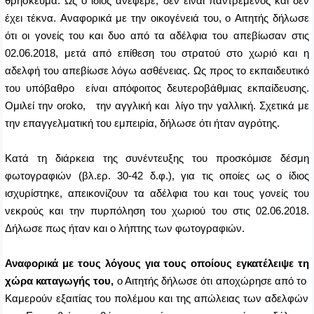
θρήσκευμα.
Ως ο ίδιος ανέφερε, δεν είναι παντρεμένος και
δεν
έχει τέκνα.
Αναφορικά με την οικογένειά του, ο Αιτητής δήλωσε
ότι οι γονείς του και δυο από τα αδέλφια του απεβίωσαν στις
02.06.2018, μετά από επίθεση του στρατού στο χωριό και η
αδελφή του απεβίωσε λόγω ασθένειας. Ως προς το εκπαιδευτικό
του υπόβαθρο είναι απόφοιτος δευτεροβάθμιας εκπαίδευσης.
Ομιλεί την
oroko,
την αγγλική και
λίγο την γαλλική. Σχετικά με
την επαγγελματική του εμπειρία, δήλωσε ότι ήταν αγρότης.
Κατά τη διάρκεια της συνέντευξης του προσκόμισε δέσμη
φωτογραφιών (βλ.ερ. 30-42 δ.φ.), για τις οποίες ως ο ίδιος
ισχυρίστηκε, απεικονίζουν τα αδέλφια του και τους γονείς του
νεκρούς και την πυρπόληση του χωριού του στις 02.06.2018.
Δήλωσε πως ήταν και ο λήπτης των φωτογραφιών.
Αναφορικά με τους λόγους για τους οποίους εγκατέλειψε τη
χώρα καταγωγής του,
ο Αιτητής δήλωσε ότι αποχώρησε από το
Καμερούν εξαιτίας του πολέμου και της απώλειας των αδελφών