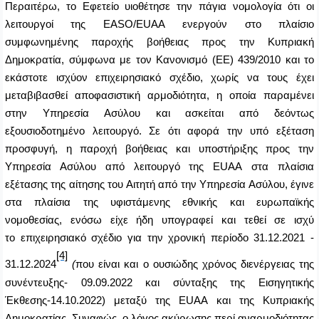
Περαιτέρω, το Εφετείο υιοθέτησε την πάγια νομολογία ότι οι
λειτουργοί της
EASO
/
EUAA
ενεργούν στο πλαίσιο
συμφωνημένης παροχής βοήθειας προς την Κυπριακή
Δημοκρατία, σύμφωνα με τον Κανονισμό (ΕΕ) 439/2010 και το
εκάστοτε ισχύον επιχειρησιακό σχέδιο, χωρίς να τους έχει
μεταβιβασθεί αποφασιστική αρμοδιότητα, η οποία παραμένει
στην Υπηρεσία Ασύλου και ασκείται από δεόντως
εξουσιοδοτημένο λειτουργό. Σε ότι αφορά την υπό εξέταση
προσφυγή, η παροχή βοήθειας και υποστήριξης προς την
Υπηρεσία Ασύλου από λειτουργό της
EUAA
στα πλαίσια
εξέτασης της αίτησης του Αιτητή από την Υπηρεσία Ασύλου, έγινε
στα πλαίσια της υφιστάμενης εθνικής και ευρωπαϊκής
νομοθεσίας, ενόσω είχε ήδη υπογραφεί και τεθεί σε ισχύ
το επιχειρησιακό σχέδιο για την χρονική περίοδο 31.12.2021 -
[4]
31.12.2024
(
που είναι και ο ουσιώδης χρόνος διενέργειας της
συνέντευξης- 09.09.2022 και σύνταξης της Εισηγητικής
Έκθεσης-14.10.2022) μεταξύ της
EUAA
και της Κυπριακής
Δημοκρατίας. Συναφώς, ο λόγος ακύρωσης περί αναρμοδιότητας