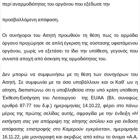
περί
αναρμοδιότητας
του οργάνου που εξέδωσε την
προσβαλλόμενη απόφαση.
Οι συνήγοροι του Αιτητή προωθούν τη θέση πως το αρμόδιο
όργανο προχώρησε σε απλή έγκριση της σύστασης υφιστάμενου
οργάνου, χωρίς να εξετάσει το ίδιο την υπόθεση, γεγονός που
συνιστά αποχή από άσκηση της αρμοδιότητας του.
Δεν μπορώ να συμφωνήσω με τη θέση των συνηγόρων του
Αιτητή. Σε συμφωνία με τα όσα υποβάλλουν και οι Καθ' ων η
αίτηση, διαπιστώνω ότι η υποβληθείσα στην υπό κρίση υπόθεση
Έκθεση-Εισήγηση του Λειτουργού της
E
UAA
(Βλ. συναφώς
ερυθρά 87-77 του δ.φ.) ημερομηνίας 14.10.22, φέρει στο πάνω
μέρος της πρώτης σελίδας αυτής, σφραγίδα με την ένδειξη
«Η
εισήγηση σας για απόρριψη της αίτησης ασύλου και για έκδοση
απόφασης επιστροφής στο Καμερούν εγκρίνεται»,
ημερομηνία
16.11.22, μία μονογραφή και ακριβώς από κάτω το όνομα «Α.Α.