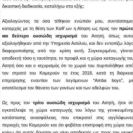
δικαστική διαδικασία, καταλήγω στα εξής:
Αξιολογώντας τα όσα τέθηκαν ενώπιόν μου, συντάσσομα
καταρχάς με τη θέση των Καθ’ ων η Αίτηση ως προς τον
πρώτ
και δεύτερο ουσιώδη ισχυρισμό
του Αιτητή, όπως αυτο
αξιολογήθηκαν από την Υπηρεσία Ασύλου, και δεν εντοπίζω λόγ
διαφοροποίησης από την κρίση αυτή. Συγκεκριμένα, γίνετα
αποδεκτή τόσο η ταυτότητα, το προφίλ και η χώρα καταγωγής το
Αιτητή όσο και ο ισχυρισμός ότι το χωριό του πυρπολήθηκε απ
τον στρατό του Καμερούν το έτος 2018, κατά τη διάρκει
επιχείρησης εναντίον των λεγόμενων “Amba boys”, μ
αποτέλεσμα τον θάνατο των γονέων και των αδελφών του.
Ως προς τον
τρίτο ουσιώδη ισχυρισμό
του Αιτητή, ήτοι ότ
εγκατέλειψε τη χώρα καταγωγής του λόγω της γενικευμένη
κατάστασης ανασφάλειας που επικρατεί στις αγγλόφωνε
περιοχές του Καμερούν και ότι φοβάται επιστροφή στη χώρα του
κρίνω ότι αυτός δύναται να γίνει αποδεκτός ως προς τον γενικ