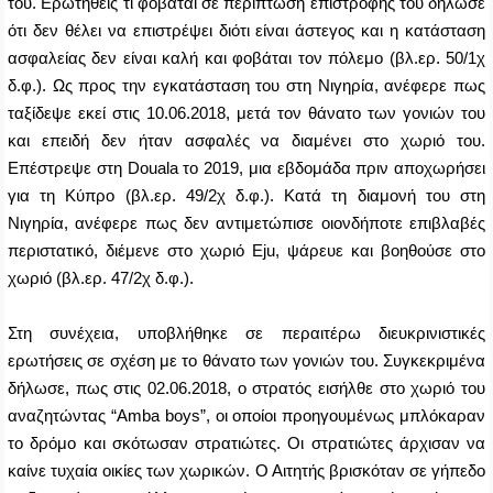
του. Ερωτηθείς τι φοβάται σε περίπτωση επιστροφής του δήλωσε
ότι δεν θέλει να επιστρέψει διότι είναι άστεγος και η κατάσταση
ασφαλείας δεν είναι καλή και φοβάται τον πόλεμο (βλ.ερ. 50/1χ
δ.φ.). Ως προς την εγκατάσταση του στη Νιγηρία, ανέφερε πως
ταξίδεψε εκεί στις 10.06.2018, μετά τον θάνατο των γονιών του
και επειδή δεν ήταν ασφαλές να διαμένει στο χωριό του.
Επέστρεψε στη
Douala
το 2019, μια εβδομάδα πριν αποχωρήσει
για τη Κύπρο (βλ.ερ. 49/2χ δ.φ.). Κατά τη διαμονή του στη
Νιγηρία, ανέφερε πως δεν αντιμετώπισε οιονδήποτε επιβλαβές
περιστατικό, διέμενε στο χωριό
Eju
, ψάρευε και βοηθούσε στο
χωριό (βλ.ερ. 47/2χ δ.φ.).
Στη συνέχεια, υποβλήθηκε σε περαιτέρω διευκρινιστικές
ερωτήσεις σε σχέση με το θάνατο των γονιών του. Συγκεκριμένα
δήλωσε, πως στις 02.06.2018, ο στρατός εισήλθε στο χωριό του
αναζητώντας “
Amba
boys
”, οι οποίοι προηγουμένως μπλόκαραν
το δρόμο και σκότωσαν στρατιώτες. Οι στρατιώτες άρχισαν να
καίνε τυχαία οικίες των χωρικών. Ο Αιτητής βρισκόταν σε γήπεδο