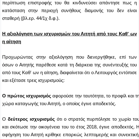
περίπτωση επιστροφής του θα κινδυνεύσει απάντησε πως η
κατάσταση στην περιοχή συνήθους διαμονής του δεν είναι
σταθερή (βλ.ερ. 44/1χ δ.φ.).
Η αξιολόγηση των
ισχυρισμών
του Αιτητή από τους Καθ' ων
η αίτηση
Προχωρώντας στην αξιολόγηση που διενεργήθηκε, επί των
όσων ο Αιτητής παρέθεσε κατά τη διάρκεια της συνέντευξής του
από τους Καθ' ων η αίτηση, διαφαίνεται ότι ο Λειτουργός εντόπισε
και εξέτασε τρεις ισχυρισμούς:
Ο πρώτος
ισχυρισμός
αφορούσε την ταυτότητα, το προφίλ και τ
χώρα καταγωγής του Αιτητή, ο οποίος έγινε αποδεκτός.
Ο
δεύτερος ισχυρισμός
ότι ο στρατός πυρπόλησε το χωρίο το
και σκότωσε την οικογένεια του το έτος 2018, έγινε αποδεκτός. 
αφήγηση του Αιτητή κρίθηκε επαρκώς λεπτομερής και συνεκτική