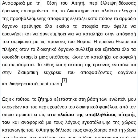
Αναφορικά με τη θέση του Αιτητή, περί έλλειψη δέουσας
έρευνας επισημαίνεται ότι, το Δικαστήριο στα πλαίσια ελέγχου
της προσβαλλόμενης απόφασης εξετάζει κατά πόσον το αρμόδιο
όργανο ερεύνησε όλα εκείνα τα στοιχεία που όφειλε να
ερευνήσει και να συνεκτιμήσει για να καταλήξει στην απόφασή
του σύμφωνα με τις πρόνοιες του Νόμου. Η έρευνα θεωρείται
πλήρης όταν το διοικητικό όργανο συλλέξει και εξετάσει όλα τα
ουσιώδη στοιχεία μιας υπόθεσης, ώστε να καταλήξει σε ασφαλή
συμπεράσματα. Το είδος και η έκταση της έρευνας εναπόκειται
στην διακριτική ευχέρεια του αποφασίζοντας οργάνου
[7]
και διαφέρει κατά περίπτωση
.
Ως εκ τούτου, το ζήτημα εξετάστηκε στη βάση των ενώπιόν μου
στοιχείων και του περιεχομένου του διοικητικού φακέλου, από τον
οποίο προκύπτει ότι,
στο πλαίσιο της υποβληθείσας αίτησής
του
και αναφορικά με τους λόγους εγκατάλειψης της χώρας
καταγωγής του, ο Αιτητής δήλωσε πως αναχώρησε από τη χώρα
του εξαιτίας του πολέμου και πως ο ίδιος προέρχεται από τις