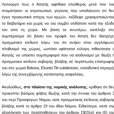
Λειτουργό πως ο Αιτητής αφέθηκε ελεύθερος μετά που
το
σταμάτησαν οι στρατιωτικοί, γεγονός που υποδηλώνει ότι δε
έγινε προσωπικά στόχος των αρχών, ταξίδεψε χρησιμοποιώντα
το διαβατήριο και χωρίς να του συμβεί οτιδήποτε κατά την έξοδ
του από τη χώρα. Με βάση τα ανωτέρω, κατέληξε στ
συμπέρασμα ότι βάσει του προφίλ του Αιτητή δεν διατρέχε
πραγματικό κίνδυνο λόγω του ότι ανήκει στον αγγλόφων
πληθυσμό της χώρας, ωστόσο υφίσταται εύλογη πιθανότητα 
Αιτητής να υποστεί συμπεριφορά που να ισοδυναμεί με δίωξη 
πραγματικό κίνδυνο σοβαρής βλάβης σε περίπτωση επιστροφή
του στο
χωριό
Bekora
,
Ekonto
Titi
subdivision
, νοτιοδυτική περιοχή
λόγω της συνεχιζόμενης κατάστασης ασφαλείας.
Ακολούθως,
στο πλαίσιο της νομικής ανάλυσης
, κρίθηκε ότι δε
προκύπτει βάσιμος φόβος δίωξης κατά την έννοια του άρθρου 
του περί Προσφύγων Νόμου, ούτε πραγματικός κίνδυνος σοβαρή
βλάβης κατά το άρθρο 19 του ιδίου Νόμου. Ειδικότερα, κατά τη
αξιολόγηση των προϋποθέσεων του άρθρου 19(2)(α) και (β) το