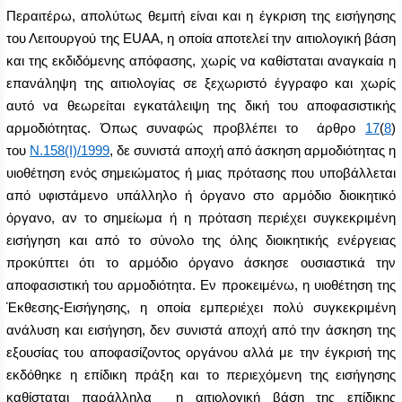
Περαιτέρω, απολύτως θεμιτή είναι και η έγκριση της εισήγησης
του Λειτουργού της
EUAA
, η οποία αποτελεί την αιτιολογική βάση
και της εκδιδόμενης απόφασης, χωρίς να καθίσταται αναγκαία η
επανάληψη της αιτιολογίας σε ξεχωριστό έγγραφο και χωρίς
αυτό να θεωρείται εγκατάλειψη της δική του αποφασιστικής
αρμοδιότητας. Όπως συναφώς προβλέπει το άρθρο
17
(
8
)
του
Ν.158(Ι)/1999
, δε συνιστά αποχή από άσκηση αρμοδιότητας η
υιοθέτηση ενός σημειώματος ή μιας πρότασης που υποβάλλεται
από υφιστάμενο υπάλληλο ή όργανο στο αρμόδιο διοικητικό
όργανο, αν το σημείωμα ή η πρόταση περιέχει συγκεκριμένη
εισήγηση και από το σύνολο της όλης διοικητικής ενέργειας
προκύπτει ότι το αρμόδιο όργανο άσκησε ουσιαστικά την
αποφασιστική του αρμοδιότητα. Εν προκειμένω, η υιοθέτηση της
Έκθεσης-Εισήγησης, η οποία εμπεριέχει πολύ συγκεκριμένη
ανάλυση και εισήγηση, δεν συνιστά αποχή από την άσκηση της
εξουσίας του αποφασίζοντος οργάνου αλλά με την έγκρισή της
εκδόθηκε η επίδικη πράξη και το περιεχόμενη της εισήγησης
καθίσταται παράλληλα η αιτιολογική βάση της επίδικης