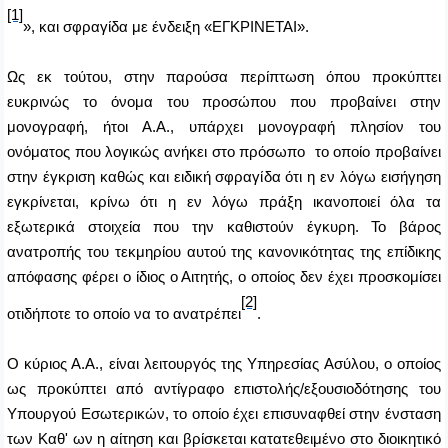
[1]
», και σφραγίδα με ένδειξη «ΕΓΚΡΙΝΕΤΑΙ».
Ως εκ τούτου, στην παρούσα περίπτωση όπου προκύπτει
ευκρινώς το όνομα του προσώπου που προβαίνει στην
μονογραφή, ήτοι Α.Α., υπάρχει μονογραφή πλησίον του
ονόματος που λογικώς ανήκει στο πρόσωπο το οποίο προβαίνει
στην έγκριση καθώς και ειδική σφραγίδα ότι η εν λόγω εισήγηση
εγκρίνεται, κρίνω ότι η εν λόγω πράξη ικανοποιεί όλα τα
εξωτερικά στοιχεία που την καθιστούν έγκυρη. Το βάρος
ανατροπής του τεκμηρίου αυτού της κανονικότητας της επίδικης
απόφασης φέρει ο ίδιος ο Αιτητής, ο οποίος δεν έχει προσκομίσει
[2]
οτιδήποτε το οποίο να το ανατρέπει
.
Ο κύριος Α.Α., είναι λειτουργός της Υπηρεσίας Ασύλου, ο οποίος
ως προκύπτει από αντίγραφο επιστολής/εξουσιοδότησης του
Υπουργού Εσωτερικών, το οποίο έχει επισυναφθεί στην ένσταση
των Καθ' ων η αίτηση και βρίσκεται κατατεθειμένο στο διοικητικό