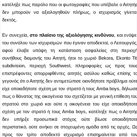
κατέληξε πως παρόλο που οι φωτογραφίες που υπέβαλε ο Αιτητή
δεν μπορούν να αξιολογηθούν πλήρως, ο ισχυρισμός γίνετα
δεκτός.
Εν συνεχεία,
στο πλαίσιο της αξιολόγησης κινδύνου
, και ενόψε
του συνόλου των ισχυρισμών που έγιναν αποδεκτοί, ο Λειτουργός
αφού έλαβε υπόψη τη κατάσταση ασφαλείας στη περιοχ
συνήθους διαμονής του Αιτητή, ήτοι το χωριό
Bekora
,
Ekonto
Tit
subdivision
, περιοχή
Southwest
, πληροφορίες ως προς του
επιστρέφοντες απορριφθέντες αιτητές ασύλου καθώς επίσης τ
γεγονός ότι ο Αιτητής δεν αντιμετώπισε οιονδήποτε πρόβλημα ούτ
είχε οποιαδήποτε σχέση με τον στρατό ή τους
Amba
boys
, δήλωσ
πως ο θάνατος της οικογένεια του σχετίζεται με γενική επίθεση το
στρατού στο χωριό και ούτε η οικογένεια του είχε οποιαδήποτ
σχέση με τον στρατό ή τους
Amba
boys
, κατέληξε πως ο Αιτητή
δεν υπήρξε προσωπικά στόχος ούτε βίωσε οποιοδήποτ
περιστατικό, ούτε ανήκει σε στοχευμένη ομάδα από τις αρχές. Ω
προς τον τρίτο αποδεκτό ισχυρισμό επισημαίνεται από το