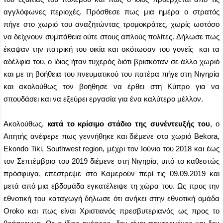
αγγλόφωνες περιοχές. Πρόσθεσε πως μια ημέρα ο στρατός
πήγε στο χωριό του αναζητώντας τρομοκράτες, χωρίς ωστόσο
να δείχνουν συμπάθεια ούτε στους απλούς πολίτες. Δήλωσε πως
έκαψαν την πατρική του οικία και σκότωσαν του γονείς και τα
αδέλφια του, ο ίδιος ήταν τυχερός διότι βρισκόταν σε άλλο χωριό
και με τη βοήθεια του πνευματικού του πατέρα πήγε στη Νιγηρία
και ακολούθως τον βοήθησε να έρθει στη Κύπρο για να
σπουδάσει και να εξεύρει εργασία για ένα καλύτερο μέλλον.
Ακολούθως,
κατά το κρίσιμο στάδιο της συνέντευξής του
, ο
Αιτητής ανέφερε πως γεννήθηκε και διέμενε στο χωριό
Bekora
,
Ekondo
Tiki
,
Southwest region
, μέχρι τον Ιούνιο του 2018 και έως
τον Σεπτέμβριο του 2019 διέμενε στη Νιγηρία, υπό το καθεστώς
πρόσφυγα, επέστρεψε στο Καμερούν περί τις 09.09.2019 και
μετά από μια εβδομάδα εγκατέλειψε τη χώρα του. Ως προς την
εθνοτική του καταγωγή δήλωσε ότι ανήκει
στην
εθνοτική ομάδα
Oroko
και πως είναι Χριστιανός πρεσβυτεριανός
ως προς το