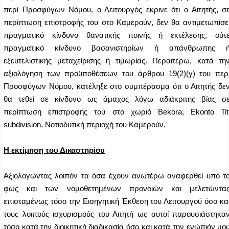
περί Προσφύγων Νόμου, ο Λειτουργός έκρινε ότι ο Αιτητής, σ
περίπτωση επιστροφής του στο Καμερούν, δεν θα αντιμετωπίσε
πραγματικό κίνδυνο θανατικής ποινής ή εκτέλεσης, ούτ
πραγματικό κίνδυνο βασανιστηρίων ή απάνθρωπης 
εξευτελιστικής μεταχείρισης ή τιμωρίας. Περαιτέρω, κατά τη
αξιολόγηση των προϋποθέσεων του άρθρου 19(2)(γ) του περ
Προσφύγων Νόμου, κατέληξε στο συμπέρασμα ότι ο Αιτητής δε
θα τεθεί σε κίνδυνο ως άμαχος λόγω αδιάκριτης βίας σ
περίπτωση επιστροφής του
στο χωριό
Bekora
,
Ekonto
Tit
subdivision
, Νοτιοδυτική περιοχή του Καμερούν.
Η εκτίμηση του Δικαστηρίου
Αξιολογώντας λοιπόν τα όσα έχουν ανωτέρω αναφερθεί υπό τ
φως και των νομοθετημένων προνοιών και μελετώντα
επισταμένως τόσο την Εισηγητική Έκθεση του Λειτουργού όσο κα
τους λοιπούς ισχυρισμούς του Αιτητή ως αυτοί παρουσιάστηκα
τόσο κατά την διοικητική διαδικασία όσο και κατά την ενώπιόν μο