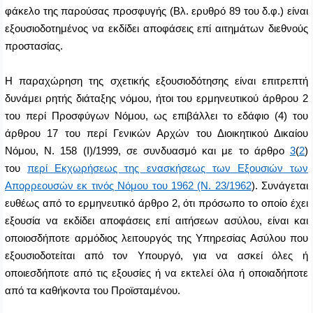
φάκελο της παρούσας προσφυγής (Βλ. ερυθρό 89 του δ.φ.) είναι
εξουσιοδοτημένος να εκδίδει αποφάσεις επί αιτημάτων διεθνούς
προστασίας.
Η παραχώρηση της σχετικής εξουσιοδότησης είναι επιτρεπτή
δυνάμει ρητής διάταξης νόμου, ήτοι του ερμηνευτικού άρθρου 2
του περί Προσφύγων Νόμου, ως επιβάλλει το εδάφιο (4) του
άρθρου 17 του περί Γενικών Αρχών του Διοικητικού Δικαίου
Νόμου, Ν. 158 (Ι)/1999, σε συνδυασμό και με το άρθρο
3
(
2
)
του
περί Εκχωρήσεως της ενασκήσεως των Εξουσιών των
Απορρεουσών εκ τινός Νόμου του 1962 (Ν. 23/1962
). Συνάγεται
ευθέως από το ερμηνευτικό άρθρο 2, ότι πρόσωπο το οποίο έχει
εξουσία να εκδίδει αποφάσεις επί αιτήσεων ασύλου, είναι και
οποιοσδήποτε αρμόδιος λειτουργός της Υπηρεσίας Ασύλου που
εξουσιοδοτείται από τον Υπουργό, για να ασκεί όλες ή
οποιεσδήποτε από τις εξουσίες ή να εκτελεί όλα ή οποιαδήποτε
από τα καθήκοντα του Προϊσταμένου.