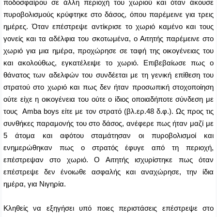
ποδοσφαίρου σε άλλη περιοχή του χωριού και όταν άκουσε
πυροβολισμούς κρύφτηκε στο δάσος, όπου παρέμεινε για τρεις
ημέρες. Όταν επέστρεψε αντίκρισε το χωριό καμένο και τους
γονείς και τα αδέλφια του σκοτωμένα, ο Αιτητής παρέμεινε στο
χωριό για μια ημέρα, προχώρησε σε ταφή της οικογένειας του
και ακολούθως, εγκατέλειψε το χωριό. Επιβεβαίωσε πως ο
θάνατος των αδελφών του συνδέεται με τη γενική επίθεση του
στρατού στο χωριό και πως δεν ήταν προσωπική στοχοποίηση
ούτε είχε η οικογένεια του ούτε ο ίδιος οποιαδήποτε σύνδεση με
τους
Amba
boys
είτε με τον στρατό (βλ.ερ.48 δ.φ.). Ως προς τις
συνθήκες παραμονής του στο δάσος, ανέφερε πως ήταν μαζί με
5 άτομα και αφότου σταμάτησαν οι πυροβολισμοί και
ενημερώθηκαν πως ο στρατός έφυγε από τη περιοχή,
επέστρεψαν στο χωριό. Ο Αιτητής ισχυρίστηκε πως όταν
επέστρεψε δεν ένοιωθε ασφαλής και αναχώρησε, την ίδια
ημέρα, για Νιγηρία.
Κληθείς να εξηγήσει υπό ποιες περιστάσεις επέστρεψε στο