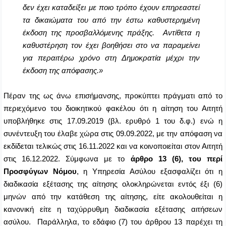
δεν έχει καταδείξει με ποιο τρόπο έχουν επηρεαστεί
τα δικαιώματα του από την έστω καθυστερημένη
έκδοση της προσβαλλόμενης πράξης.
Αντίθετα η
καθυστέρηση τον έχει βοηθήσει στο να παραμείνει
για περαιτέρω χρόνο στη Δημοκρατία μέχρι την
έκδοση της απόφασης.»
Πέραν της ως άνω επισήμανσης, προκύπτει πράγματι από το
περιεχόμενο του διοικητικού φακέλου ότι η αίτηση του Αιτητή
υποβλήθηκε στις 17.09.2019 (βλ. ερυθρό 1 του δ.φ.) ενώ η
συνέντευξη του έλαβε χώρα στις 09.09.2022, με την απόφαση να
εκδίδεται τελικώς στις 16.11.2022 και να κοινοποιείται στον Αιτητή
στις 16.12.2022. Σύμφωνα με το
άρθρο 13 (6), του περί
Προσφύγων Νόμου
, η Υπηρεσία Ασύλου εξασφαλίζει ότι η
διαδικασία εξέτασης της αίτησης ολοκληρώνεται εντός έξι (6)
μηνών από την κατάθεση της αίτησης, είτε ακολουθείται η
κανονική είτε η ταχύρρυθμη διαδικασία εξέτασης αιτήσεων
ασύλου. Παράλληλα, το εδάφιο (7) του άρθρου 13 παρέχει τη