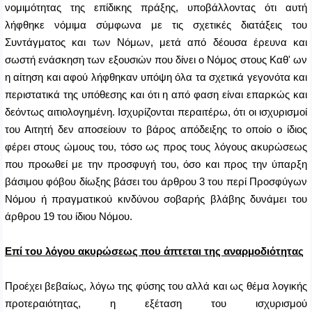
νομιμότητας της επίδικης πράξης, υποβάλλοντας ότι αυτή
λήφθηκε νόμιμα σύμφωνα με τις σχετικές διατάξεις του
Συντάγματος και των Νόμων, μετά από δέουσα έρευνα και
σωστή ενάσκηση των εξουσιών που δίνει ο Νόμος στους Καθ' ων
η αίτηση και αφού λήφθηκαν υπόψη όλα τα σχετικά γεγονότα και
περιστατικά της υπόθεσης και ότι η από φαση είναι επαρκώς και
δεόντως αιτιολογημένη. Ισχυρίζονται περαιτέρω, ότι οι ισχυρισμοί
του Αιτητή δεν αποσείουν το βάρος απόδειξης το οποίο ο ίδιος
φέρει στους ώμους του, τόσο ως προς τους λόγους ακυρώσεως
που προωθεί με την προσφυγή του, όσο και προς την ύπαρξη
βάσιμου φόβου δίωξης βάσει του άρθρου 3 του περί Προσφύγων
Νόμου ή πραγματικού κινδύνου σοβαρής βλάβης δυνάμει του
άρθρου 19 του ίδιου Νόμου.
Επί του λόγου ακυρώσεως που άπτεται της αναρμοδιότητας
Προέχει
βεβαίως, λόγω της φύσης του αλλά και ως θέμα λογικής
προτεραιότητας, η εξέταση του ισχυρισμού