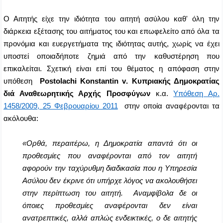
Ο Αιτητής είχε την ιδιότητα του αιτητή ασύλου καθ' όλη την
διάρκεια εξέτασης του αιτήματος του και επωφελείτο από όλα τα
προνόμια και ευεργετήματα της ιδιότητας αυτής, χωρίς να έχει
υποστεί οποιαδήποτε ζημιά από την καθυστέρηση που
επικαλείται. Σχετική είναι επί του θέματος η απόφαση στην
υπόθεση
P
ostolachi Konstantin v
. Κυπριακής Δημοκρατίας
διά Αναθεωρητικής Αρχής Προσφύγων
κ.α.
Υπόθεση Αρ.
1458/2009, 25 Φεβρουαρίου 2011
στην οποία αναφέρονται τα
ακόλουθα:
«Ορθά, περαιτέρω, η Δημοκρατία απαντά ότι οι
προθεσμίες που αναφέρονται από τον αιτητή
αφορούν την ταχύρυθμη διαδικασία που η Υπηρεσία
Ασύλου δεν έκρινε ότι υπήρχε λόγος να ακολουθήσει
στην περίπτωση του αιτητή.
Αναμφίβολα δε οι
όποιες προθεσμίες αναφέρονται δεν είναι
ανατρεπτικές, αλλά απλώς ενδεικτικές, ο δε αιτητής