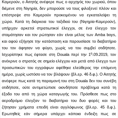
Καμερούν, ο Αιτητής ανέφερε πως ο αρχηγός του χωριού, όπου
διέμενε στη Νιγηρία, δεν μπορούσε να τους φιλοξενεί πλέον και
επέστρεψε στο Καμερούν προκειμένου να εγκαταλείψει τη
χώρα. Κατά τη διάρκεια του ταξιδιού του (Νιγηρία-Καμερούν),
υπήρχαν αρκετοί στρατιωτικοί έλεγχοι, σε ένα έλεγχο τον
σταμάτησαν και τον ρώτησαν εάν είναι μέλος των
Amba
boys
,
και αφού εξήγησε την κατάσταση και παρουσίασε το διαβατήριο
του τον άφησαν να φύγει, χωρίς να του συμβεί οτιδήποτε.
η
Ισχυρίστηκε πως έφτασε στη
Douala
περί την 1
.09.2019, τον
ανέκρινε ο στρατός σε σημείο ελέγχου και μετά από έλεγχο των
προσωπικών του εγγράφων αφέθηκε ελεύθερος την επόμενη
ημέρα, χωρίς ωστόσο να τον βλάψουν (βλ.ερ. 46 δ.φ.). Ο Αιτητής
ανέφερε πως κατά τη παραμονή του στη
Douala
δεν του συνέβη
οτιδήποτε, ούτε αντιμετώπισε οιονδήποτε πρόβλημα κατά τη
έξοδο του από τη χώρα καταγωγής του. Πρόσθεσε πως στο
αεροδρόμιο έλεγξαν το διαβατήριο του δυο φορές και του
ζήτησαν χρήματα επειδή είναι αγγλόφωνος (βλ.ερ. 45 δ.φ.).
Ερωτηθείς εάν σήμερα υπάρχει κάποια ένδειξη πως σε