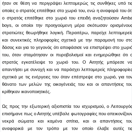
ήταν σε θέση να περιγράψει λεπτομερώς τις συνθήκες υπό τι
οποίες ο στρατός επιτέθηκε στο χωριό του, ενώ η αναφορά του ότ
ο στρατός επιτέθηκε στο χωριό του επειδή αναζητούσαν
Amb
boys
, οι οποίοι την προηγούμενη μέρα σκότωσαν ορισμένου
στρατιώτες θεωρήθηκε λογική. Περαιτέρω, παρείχε λεπτομερεί
και συνεκτικές πληροφορίες σχετικά με την παραμονή του στ
δάσος και για το γεγονός ότι αποφάσισε να επιστρέψει στο χωρι
του, όταν σταμάτησαν οι πυροβολισμοί και ενημερώθηκε ότι 
στρατός εγκατέλειψε το χωριό του. Ο Αιτητής μπόρεσε ν
απαντήσει με συνοχή και να παράσχει λεπτομερείς πληροφορίε
σχετικά με τις ενέργειες του όταν επέστρεψε στο χωριό, για το
θάνατο των μελών της οικογένειάς του και οι απαντήσεις το
κρίθηκαν ικανοποιητικές.
Ως προς την εξωτερική αξιοπιστία του ισχυρισμού, ο Λειτουργό
επισήμανε πως ο Αιτητής υπέβαλε φωτογραφίες που απεικονίζου
νεκρά σώματα και καμένα σπίτια, και οι απαντήσεις το
αναφορικά με τον τρόπο με τον οποίο έλαβε αυτές τι