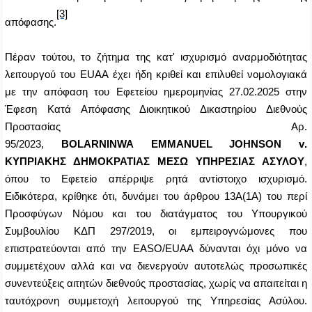
[3]
απόφασης
.
Πέραν τούτου, το ζήτημα της κατ' ισχυρισμό αναρμοδιότητας
λειτουργού του
EUAA
έχει ήδη κριθεί και επιλυθεί νομολογιακά
με την απόφαση του Εφετείου ημερομηνίας 27.02.2025 στην
Έφεση Κατά Απόφασης Διοικητικού Δικαστηρίου Διεθνούς
Προστασίας Αρ.
95/2023,
BOLARNINWA EMMANUEL JOHNSON v
.
ΚΥΠΡΙΑΚΗΣ ΔΗΜΟΚΡΑΤΙΑΣ ΜΕΣΩ ΥΠΗΡΕΣΙΑΣ ΑΣΥΛΟΥ
,
όπου το Εφετείο απέρριψε ρητά αντίστοιχο ισχυρισμό.
Ειδικότερα, κρίθηκε ότι, δυνάμει του άρθρου 13Α(1Α) του περί
Προσφύγων Νόμου και του διατάγματος του Υπουργικού
Συμβουλίου ΚΔΠ 297/2019, οι εμπειρογνώμονες που
επιστρατεύονται από την
EASO
/
EUAA
δύνανται όχι μόνο να
συμμετέχουν αλλά και να διενεργούν αυτοτελώς προσωπικές
συνεντεύξεις αιτητών διεθνούς προστασίας, χωρίς να απαιτείται η
ταυτόχρονη συμμετοχή λειτουργού της Υπηρεσίας Ασύλου.