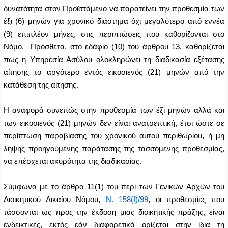
δυνατότητα στον Προϊστάμενο να παρατείνει την προθεσμία των
έξι (6) μηνών για χρονικό διάστημα όχι μεγαλύτερο από εννέα
(9) επιπλέον μήνες, στις περιπτώσεις που καθορίζονται στο
Νόμο. Πρόσθετα, στο εδάφιο (10) του άρθρου 13, καθορίζεται
πως η Υπηρεσία Ασύλου ολοκληρώνει τη διαδικασία εξέτασης
αίτησης το αργότερο εντός εικοσιενός (21) μηνών από την
κατάθεση της αίτησης.
Η αναφορά συνεπώς στην προθεσμία των έξι μηνών αλλά και
των εικοσιενός (21) μηνών δεν είναι ανατρεπτική, έτσι ώστε σε
περίπτωση παραβίασης του χρονικού αυτού περιθωρίου, ή μη
λήψης προηγούμενης παράτασης της τασσόμενης προθεσμίας,
να επέρχεται ακυρότητα της διαδικασίας.
Σύμφωνα με το άρθρο 11(1) του περί των Γενικών Αρχών του
Διοικητικού Δικαίου Νόμου,
Ν. 158(Ι)/99
, οι προθεσμίες που
τάσσονται ως προς την έκδοση μιας διοικητικής πράξης, είναι
ενδεικτικές, εκτός εάν διαφορετικά ορίζεται στην ίδια τη