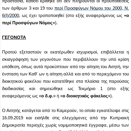
προστασία, καθότι κρίθηκε ότι δεν πληρούνται οι προϋποθέσεις
των άρθρων 3 και 19 του
περί Προσφύγων Νόμου του 2000, Ν.
6(Ι)/2000
, ως έχει τροποποιηθεί (στο εξής αναφερόμενος ως
«ο
περί Προσφύγων Νόμος»
).
ΓΕΓΟΝΟΤΑ
Προτού εξεταστούν οι εκατέρωθεν ισχυρισμοί, επιβάλλεται η
σκιαγράφηση των γεγονότων που περιβάλλουν την υπό κρίση
υπόθεση, όπως αυτά προκύπτουν από την αίτηση του Αιτητή, την
ένσταση των Καθ' ων η αίτηση αλλά και από το περιεχόμενο του
διοικητικού φακέλου που κατατέθηκε στα πλαίσια της παρούσας
διαδικασίας και σημειώθηκε ως Τεκμήριο 1 (στο εξής
αναφερόμενος ως «
ο δ.φ.
» ή «
ο διοικητικός φάκελος
»).
Ο Αιτητής κατάγεται από το Καμερούν, το οποίο εγκατέλειψε στις
16.09.2019 και εισήλθε στις ελεγχόμενες από την Κυπριακή
Δημοκρατία περιοχές χωρίς νομιμοποιητικά έγγραφα, μέσω των