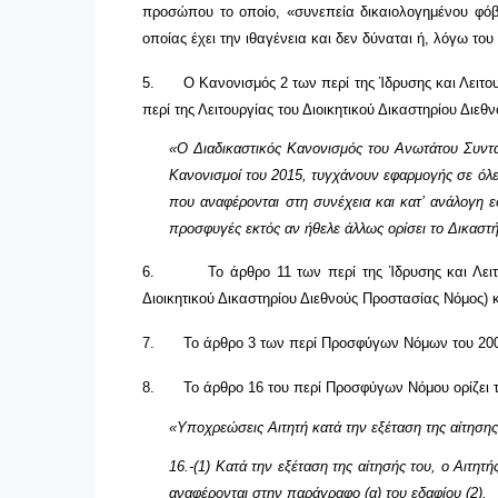
προσώπου το οποίο, «συνεπεία δικαιολογημένου φόβο
οποίας έχει την ιθαγένεια και δεν δύναται ή, λόγω το
5.
Ο Κανονισμός 2 των περί της Ίδρυσης και Λειτο
περί της Λειτουργίας του Διοικητικού Δικαστηρίου Διε
«Ο Διαδικαστικός Κανονισμός του Ανωτάτου Συνταγμ
Κανονισμοί του 2015, τυγχάνουν εφαρμογής σε όλε
που αναφέρονται στη συνέχεια και κατ’ ανάλογη 
προσφυγές εκτός αν ήθελε άλλως ορίσει το Δικαστή
6.
Το άρθρο 11 των περί της Ίδρυσης και Λει
Διοικητικού Δικαστηρίου Διεθνούς Προστασίας Νόμος) κ
7.
Το άρθρο 3 των περί Προσφύγων Νόμων του 200
8.
Το άρθρο 16 του περί Προσφύγων Νόμου ορίζει τ
«Υποχρεώσεις Αιτητή κατά την εξέταση της αίτησ
16.-(1) Κατά την εξέταση της αίτησής του, ο Αιτη
αναφέρονται στην παράγραφο (α) του εδαφίου (2).