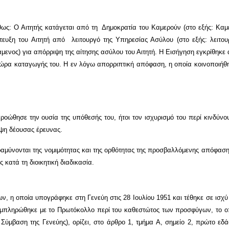
ς: Ο Αιτητής κατάγεται από τη Δημοκρατία του Καμερούν (στο εξής: Καμερ
ντευξη του Αιτητή από
λειτουργό της Υπηρεσίας Ασύλου (στο εξής: λειτου
μενος) για απόρριψη της αίτησης ασύλου του Αιτητή. Η Εισήγηση εγκρίθηκε 
ρα καταγωγής του. Η εν λόγω απορριπτική απόφαση, η οποία κοινοποιήθηκε 
ροώθησε την ουσία της υπόθεσής του, ήτοι τον ισχυρισμό του περί κινδύνου
ιψη δέουσας έρευνας.
ραμύνονται της νομιμότητας και της ορθότητας της προσβαλλόμενης απόφασ
 κατά τη διοικητική διαδικασία.
 η οποία υπογράφηκε στη Γενεύη στις 28 Ιουλίου 1951 και τέθηκε σε ισχύ σ
 συμπληρώθηκε με το Πρωτόκολλο περί του καθεστώτος των προσφύγων, το ο
: Σύμβαση της Γενεύης), ορίζει, στο άρθρο 1, τμήμα Α, σημείο 2, πρώτο εδ