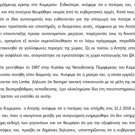
ζόμενης κρίσης στο Καμερούν. Ειδικότερα, ανέφερε ότι ο πατέρας του, 
αι στη συνέχεια θεωρήθηκε νεκρός από τις κυβερνητικές αρχές. Κατά τους ι
τι οι ίδιοι αυτονομιστές που ευθύνονταν για την απαγωγή του πατέρα τ
θηκαν προστασία και υποστήριξη, οι δεσμεύσεις αυτές, σύμφωνα με τον Αιτη
ι επανένταξης πρώην αυτονομιστών μαχητών, παρέχοντάς τους τη δυνατότ
του, ορισμένοι εξ αυτών εκμεταλλεύθηκαν το εν λόγω πρόγραμμα, παραδί
τακινηθεί σε γαλλόφωνες περιοχές της χώρας. Ως εκ τούτου, ο Αιτητής υποσ
ην ασφάλειά του, αναγκάστηκε να εγκαταλείψει τη χώρα καταγωγής του (βλ. 
ότι γεννήθηκε το 1997 στην Kumba της Νοτιοδυτικής Περιφέρειας του Καμε
λευταίο συνήθη τόπο διαμονής του. Ανέφερε ότι η μητέρα του, η οποία εργάζ
νται στη Limbe. Δήλωσε ότι διατηρεί τακτική επικοινωνία με τα μέλη της οικ
ιτος δευτεροβάθμιας εκπαίδευσης, έχει ολοκληρώσει δύο έτη πανεπιστημιακώ
έτρεπαν να εισέλθει σε αυτήν.
Καμερούν, ο Αιτητής ανέφερε ότι ο πατέρας του απήχθη στις 11.2.2018 και 
του, όταν η οικογένεια μετέβη για αναγνώριση ενημερώθηκε ότι δεν υπήρχ
ημη εκδοχή των γεγονότων και να θεωρήσει ότι για την εξαφάνιση του πα
πόψεις του, προέβη σε δημόσιες δηλώσεις, υποστηρίζοντας ότι η κυβέρν