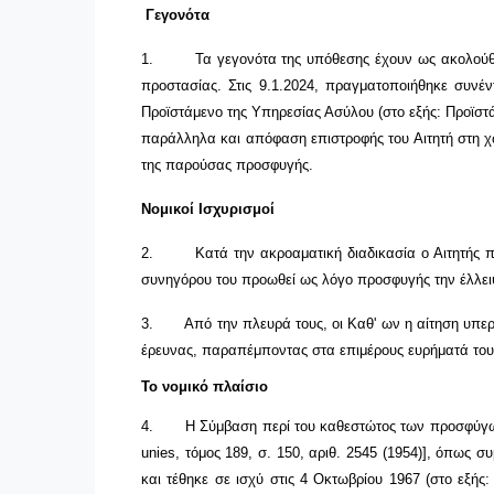
Γεγονότα
1.
Τα γεγονότα της υπόθεσης έχουν ως ακολούθω
προστασίας. Στις 9.1.2024, πραγματοποιήθηκε συνέ
Προϊστάμενο της Υπηρεσίας Ασύλου (στο εξής: Προϊστά
παράλληλα και απόφαση επιστροφής του Αιτητή στη χώ
της παρούσας προσφυγής.
Νομικοί Ισχυρισμοί
2.
Κατά την ακροαματική διαδικασία ο Αιτητής π
συνηγόρου του προωθεί ως λόγο προσφυγής την έλλε
3.
Από την πλευρά τους, οι Καθ' ων η αίτηση υπε
έρευνας, παραπέμποντας στα επιμέρους ευρήματά τους
Το νομικό πλαίσιο
4.
Η Σύμβαση περί του καθεστώτος των προσφύγων,
unies
, τόμος 189, σ. 150, αριθ. 2545 (1954)], όπως
και τέθηκε σε ισχύ στις 4 Οκτωβρίου 1967 (στο εξής