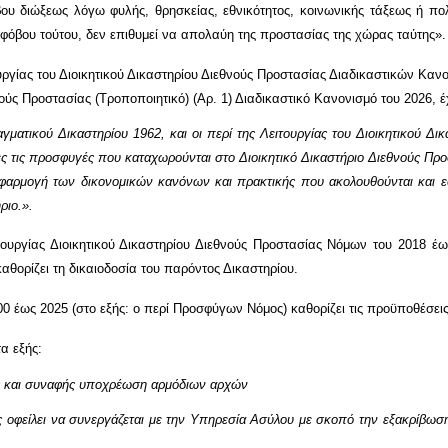
υ διώξεως λόγω φυλής, θρησκείας, εθνικότητος, κοινωνικής τάξεως ή πολ
υ φόβου τούτου, δεν επιθυμεί να απολαύη της προστασίας της χώρας ταύτης».
υργίας του Διοικητικού Δικαστηρίου Διεθνούς Προστασίας Διαδικαστικών Κανο
θνούς Προστασίας (Τροποποιητικό) (Αρ. 1) Διαδικαστικό Κανονισμό του 2026, 
ατικού Δικαστηρίου 1962, και οι περί της Λειτουργίας του Διοικητικού Δικα
ς τις προσφυγές που καταχωρούνται στο Διοικητικό Δικαστήριο Διεθνούς Προσ
εφαρμογή των δικονομικών κανόνων και πρακτικής που ακολουθούνται και εφ
ριο.».
τουργίας Διοικητικού Δικαστηρίου Διεθνούς Προστασίας Νόμων του 2018 έω
αθορίζει τη δικαιοδοσία του παρόντος Δικαστηρίου.
0 έως 2025 (στο εξής: ο περί Προσφύγων Νόμος) καθορίζει τις προϋποθέσ
α εξής:
ης και συναφής υποχρέωση αρμόδιων αρχών
τής οφείλει να συνεργάζεται με την Υπηρεσία Ασύλου με σκοπό την εξακρίβω