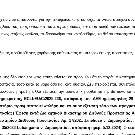
ιχεία που απαιτούνται για την τεκμηρίωση της αίτησης, τα οποία στοιχεία συν
 ηλικία του, το προσωπικό του ιστορικό, καθώς και το ιστορικό των οικείων σ
ενες αιτήσεις ασύλου, το δρομολόγιο που ακολούθησε, το δελτίο ταυτότητας κα
ζει τις προϋποθέσεις χορήγησης καθεστώτος συμπληρωματικής προστασίας.
λειψης δέουσας έρευνας επισημαίνεται εκ προοιμίου ότι το παρόν Δικαστήρ
οστασία, τόσο κατά το νόμο όσο και κατ' ουσίαν. Δεν περιορίζεται, συνεπώς
βαλλόμενη πράξη, αλλά εξετάζει την ουσιαστική ορθότητά της
de
novo
και
ημοκρατίας,
ECLI
:
EU
:
C
:2025:236, απόφαση του ΔΕΕ ημερομηνίας 29 
αστήριο πραγματοποιεί «πλήρη και
ex
nunc
εξέταση τόσο των πραγματι
τασίας) Έφεση κατά Διοικητικού Δικαστηρίου Διεθνούς Προστασίας
A
καστηρίου Διεθνούς Προστασίας Αρ. 17/2021
Janelidze
ν. Δημοκρατίας,
. 35/2023
Lubangamu
ν. Δημοκρατίας, απόφαση ημερ. 5.12.2024
). Ο εκά
ίας, τέτοιους συγκεκριμένους και ειδικούς ισχυρισμούς, οι οποίοι εν δυν