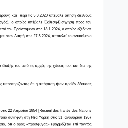
ούν) και περί τις 5.3.2020 υπέβαλε αίτηση διεθνούς
ργός)
, ο οποίος υπέβαλε Έκθεση-Εισήγηση προς τον
από τον Προϊστάμενο στις 18.1.2024, ο οποίος εξέδωσε
στον Αιτητή στις 27.3.2024, αποτελεί το αντικείμενο
 δίωξής του από τις αρχές της χώρας του, και δια της
ης υποστηρίζοντας ότι η απόφαση ήταν προϊόν δέουσας
τις 22 Απριλίου 1954 [
Recueil
des
trait
é
s
des
Nations
ποίο συνήφθη στη Νέα Υόρκη στις 31 Ιανουαρίου 1967
άφιο, ότι ο όρος «πρόσφυγας» εφαρμόζεται επί παντός