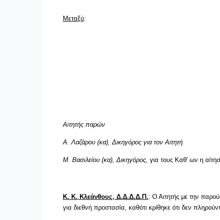
Μεταξύ
:
Αιτητής παρών
Α. Λαζάρου (κα), Δικηγόρος για τον Αιτητή
Μ. Βασιλείου (κα), Δικηγόρος,
για τους Καθ' ων η αίτη
Κ. Κ. Κλεάνθους, Δ.Δ.Δ.Δ.Π
.
: Ο Αιτητής με την παρο
για διεθνή προστασία, καθότι κρίθηκε ότι δεν πληρο