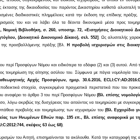
 έκτασης της δικαιοδοσίας του παρόντος Δικαστηρίου καθιστά αλυσιτελ
ρισμένες διαδικαστικές πλημμέλειες κατά την έκδοση της επίδικης πράξης
χυρισμούς του και να λάβει όλα τα δέοντα δικονομικά μέσα προς τεκμ
Νομική Βιβλιοθήκη, σ. 260, υποσημ. 72, «Εισηγήσεις Διοικητικού Δ
τόγλου, (Διοικητικό Δικονομικό Δίκαιο), σελ. 552]
. Ως αλυσιτελής χαρα
ση της προσβαλλόμενης πράξης [Βλ.
Η προβολή ισχυρισμών στις διοικητ
του περί Προσφύγων Νόμου και ειδικότερα τα εδάφια (2) και (3) αυτού. Από
ρος τεκμηρίωση της αίτησης ασύλου του. Σύμφωνα με πάγια νομολογία το
αθεωρητικής Αρχής Προσφύγων, ημερ. 30.6.2016,
ECLI
:
CY
:
AD
:2016:
ποδεικτικά στοιχεία, συγκεκριμένα πραγματικά περιστατικά που του προκα
που αναφέρει το άρθρο 3 του περί Προσφύγων Νόμου
(Βλ. επίσης νομολογί
ο, λόγω ακριβώς της δυσχέρειας του αιτούντος να τεκμηριώσει με συγκεκρι
οσπάθεια προβολής και τεκμηρίωσης των ισχυρισμών του
(Βλ. Εγχειρίδιο γ
ας των Ηνωμένων Εθνών παρ. 195 επ., Βλ. επίσης αναφορικά με τ
U
:
C
:2012:744, σκέψεις 63 έως 68)
.
ρισμών του Αιτητή, επισημαίνονται τα ακόλουθα. Κατά την καταγραφή της αί