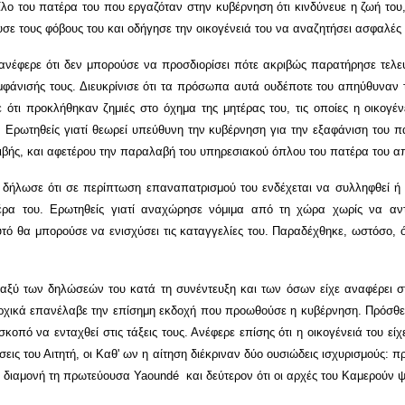
λο του πατέρα του που εργαζόταν στην κυβέρνηση ότι κινδύνευε η ζωή του
 τους φόβους του και οδήγησε την οικογένειά του να αναζητήσει ασφαλές μ
ής ανέφερε ότι δεν μπορούσε να προσδιορίσει πότε ακριβώς παρατήρησε τ
 εμφάνισής τους. Διευκρίνισε ότι τα πρόσωπα αυτά ουδέποτε του απηύθυνα
ότι προκλήθηκαν ζημιές στο όχημα της μητέρας του, τις οποίες η οικογ
ές. Ερωτηθείς γιατί θεωρεί υπεύθυνη την κυβέρνηση για την εξαφάνιση του
ιβής, και αφετέρου την παραλαβή του υπηρεσιακού όπλου του πατέρα του α
ς δήλωσε ότι σε περίπτωση επαναπατρισμού του ενδέχεται να συλληφθεί 
ρα του. Ερωτηθείς γιατί αναχώρησε νόμιμα από τη χώρα χωρίς να αντ
 θα μπορούσε να ενισχύσει τις καταγγελίες του. Παραδέχθηκε, ωστόσο, ότ
εταξύ των δηλώσεών του κατά τη συνέντευξη και των όσων είχε αναφέρει σ
 αρχικά επανέλαβε την επίσημη εκδοχή που προωθούσε η κυβέρνηση. Πρόσθεσ
κοπό να ενταχθεί στις τάξεις τους. Ανέφερε επίσης ότι η οικογένειά του εί
εις του Αιτητή, οι Καθ' ων η αίτηση διέκριναν δύο ουσιώδεις ισχυρισμούς: π
 διαμονή τη πρωτεύουσα
Yaound
é και δεύτερον ότι οι αρχές του Καμερούν ψ