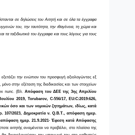
ίστανται σε δηλώσεις του Αιτητή και σε όλα τα έγγραφα
υγγενών του, την ταυτότητα, την ιθαγένεια, τη χώρα και
ι τα ταξιδιωτικά του έγγραφα και τους λόγους για τους
ιο εξετάζει την ενώπιον του προσφυγή αξιολογώντας εξ
, μόνο στην εξέταση της διαδικασίας και των στοιχείων
ex
nunc
. (Βλ.
Απόφαση του ΔΕΕ της 3ης Απριλίου
Ιουλίου 2019,
Torubarov
,
C
-556/17,
EU
:
C
:2019:626,
κών όσο και των νομικών ζητημάτων, ιδίως, κατά
ρ. 107/2023, Δημοκρατία ν.
Q
.
B
.
T
., απόφαση ημερ.
 απόφαση ημερ. 21.9.2021· Έφεση κατά Απόφασης
στοτε αιτητής αναμένεται να προβάλει, στο πλαίσιο της
άμει θα δικαιολογούσαν την υπαγωγή του στο καθεστώς