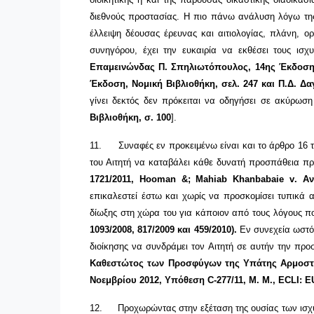
διεθνούς προστασίας. Η πιο πάνω ανάλυση λόγω της
έλλειψη δέουσας έρευνας και αιτιολογίας, πλάνη, ο
συνηγόρου, έχει την ευκαιρία να εκθέσει τους ισ
Επαμεινώνδας Π. Σπηλιωτόπουλος, 14ης Έκδοση, 
Έκδοση, Νομική Βιβλιοθήκη, σελ. 247 και Π.Δ. Δαγ
γίνει δεκτός δεν πρόκειται να οδηγήσει σε ακύρω
Βιβλιοθήκη, σ. 100
].
11.
Συναφές εν προκειμένω είναι και το άρθρο 16 
του Αιτητή να καταβάλει κάθε δυνατή προσπάθεια π
1721/2011, Ηοο
man
&;
Mahiab
Khanbabaie
v
.
A
ν
επικαλεστεί έστω και χωρίς να προσκομίσει τυπικά α
δίωξης στη χώρα του για κάποιον από τους λόγους 
1093/2008, 817/2009 και 459/2010).
Εν συνεχεία ωστόσ
διοίκησης να συνδράμει τον Αιτητή σε αυτήν την πρ
Καθεστώτος των Προσφύγων της Υπάτης Αρμοστεί
Νοεμβρίου 2012, Υπόθεση
C
-277/11,
M
.
M
.,
ECLI
:
E
12.
Προχωρώντας στην εξέταση της ουσίας των ισχυ