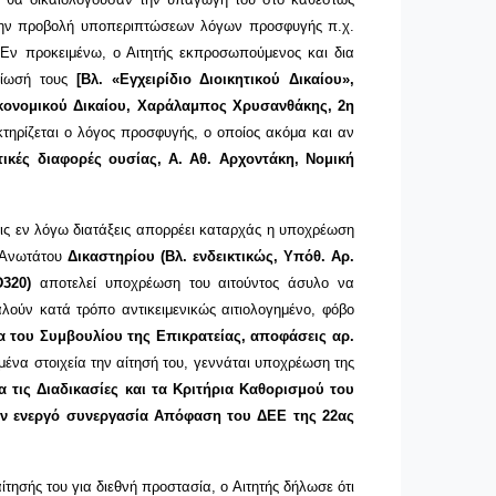
ή την προβολή υποπεριπτώσεων λόγων προσφυγής π.χ.
. Εν προκειμένω, ο Αιτητής εκπροσωπούμενος και δια
ηρίωσή τους
[Βλ. «Εγχειρίδιο Διοικητικού Δικαίου»,
ικονομικού Δικαίου, Χαράλαμπος Χρυσανθάκης, 2η
κτηρίζεται ο λόγος προσφυγής, ο οποίος ακόμα και αν
ικές διαφορές ουσίας, Α. Αθ. Αρχοντάκη, Νομική
 τις εν λόγω διατάξεις απορρέει καταρχάς η υποχρέωση
υ Ανωτάτου
Δικαστηρίου (Βλ. ενδεικτικώς, Υπόθ. Αρ.
D
320)
αποτελεί υποχρέωση του αιτούντος άσυλο να
λούν κατά τρόπο αντικειμενικώς αιτιολογημένο, φόβο
α του Συμβουλίου της Επικρατείας, αποφάσεις αρ.
μένα στοιχεία την αίτησή του, γεννάται υποχρέωση της
ια τις Διαδικασίες και τα Κριτήρια Καθορισμού του
ην ενεργό συνεργασία Απόφαση του ΔΕΕ της 22ας
τησής του για διεθνή προστασία, ο Αιτητής δήλωσε ότι