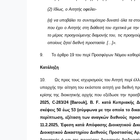
(2) Ιδίως, ο Αιτητής οφείλει-
(α) να υποβάλει το συντομότερο δυνατό όλα τα στο
που έχει ο Αιτητής στη διάθεσή του σχετικά με την
το μέρος προηγούμενης διαμονής του, τις προηγούμ
οποίους ζητεί διεθνή προστασία∙ [...]».
9.
Το άρθρο 19 του περί Προσφύγων Νόμου καθορί
Κατάληξη
10.
Ως προς τους ισχυρισμούς του Αιτητή περί έλ
υπαρχής την αίτηση του εκάστοτε αιτητή για διεθνή πρ
κρίσης της διοικητικής αρχής που εξέδωσε την προσ
2025,
C
-283/24 [
Barouk
],
B
.
F
. κατά Κυπριακής Δ
σκέψεις 50 έως 53 (σύμφωνα με την οποία το δικ
περίπτωση, εξέταση των αναγκών διεθνούς προσ
11.2.2025, Έφεση κατά Απόφασης Διοικητικού Δι
Διοικητικού Δικαστηρίου Διεθνούς Προστασίας Αρ
διοικητικής ή και της παρούσας δικαστικής διαδικασ