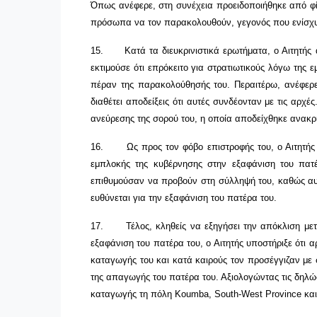
Όπως ανέφερε, στη συνέχεια προειδοποιήθηκε από φί
πρόσωπα να τον παρακολουθούν, γεγονός που ενίσχυσε
15.
Κατά τα διευκρινιστικά ερωτήματα, ο Αιτητ
εκτιμούσε ότι επρόκειτο για στρατιωτικούς λόγω της
πέραν της παρακολούθησής του. Περαιτέρω, ανέφερε 
διαθέτει αποδείξεις ότι αυτές συνδέονταν με τις αρχ
ανεύρεσης της σορού του, η οποία αποδείχθηκε ανακρ
16.
Ως προς τον φόβο επιστροφής του, ο Αιτητή
εμπλοκής της κυβέρνησης στην εξαφάνιση του πατέ
επιθυμούσαν να προβούν στη σύλληψή του, καθώς αυτό
ευθύνεται για την εξαφάνιση του πατέρα του.
17.
Τέλος, κληθείς να εξηγήσει την απόκλιση μ
εξαφάνιση του πατέρα του, ο Αιτητής υποστήριξε ότι
καταγωγής του και κατά καιρούς τον προσέγγιζαν με σ
της απαγωγής του πατέρα του.
Αξιολογώντας τις δηλώσ
καταγωγής τη πόλη
Koumba
,
South
-
West
Province
και