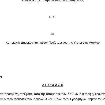
Αναφορικά με το άρθρο 146 του Συντάγματος
D
.
O
.
και
Κυπριακής Δημοκρατίας, μέσω Προϊσταμένου
της Υπηρεσίας Ασύλου
ση
Α Π Ο Φ Α Σ Η
ύσα προσφυγή στρέφεται κατά της απόφασης των Καθ' ων η αίτηση ημερομηνί
ύνται οι προϋποθέσεις των άρθρων 3 και 19 των περί Προσφύγων Νόμων του 