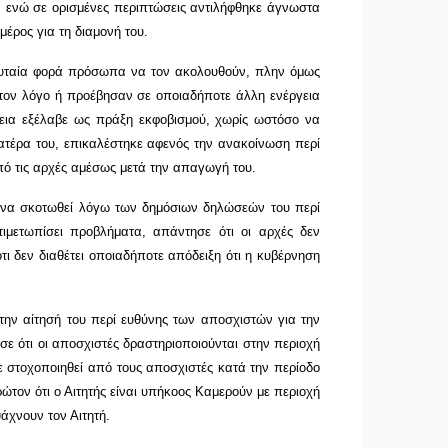
, ενώ σε ορισμένες περιπτώσεις αντιλήφθηκε άγνωστα
έρος για τη διαμονή του.
ελευταία φορά πρόσωπα να τον ακολουθούν, πλην όμως
ν τον λόγο ή προέβησαν σε οποιαδήποτε άλλη ενέργεια
ένεια εξέλαβε ως πράξη εκφοβισμού, χωρίς ωστόσο να
 πατέρα του, επικαλέστηκε αφενός την ανακοίνωση περί
πό τις αρχές αμέσως μετά την απαγωγή του.
ή να σκοτωθεί λόγω των δημόσιων δηλώσεών του περί
ιμετωπίσει προβλήματα, απάντησε ότι οι αρχές δεν
ι δεν διαθέτει οποιαδήποτε απόδειξη ότι η κυβέρνηση
την αίτησή του περί ευθύνης των αποσχιστών για την
ε ότι οι αποσχιστές δραστηριοποιούνται στην περιοχή
χε στοχοποιηθεί από τους αποσχιστές κατά την περίοδο
ρώτον ότι ο Αιτητής είναι υπήκοος Καμερούν με περιοχή
άχνουν τον Αιτητή.