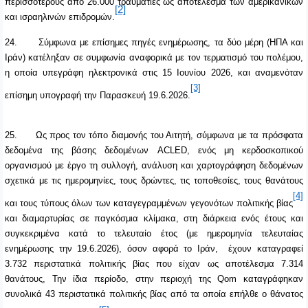
περισσότερους από 26.000 τραυματίες ως αποτέλεσμα των αμερικανικών
[2]
και ισραηλινών επιδρομών.
24.
Σύμφωνα με επίσημες πηγές ενημέρωσης, τα δύο μέρη (ΗΠΑ και
Ιράν) κατέληξαν σε συμφωνία αναφορικά με τον τερματισμό του πολέμου,
η οποία υπεγράφη ηλεκτρονικά στις 15 Ιουνίου 2026, και αναμενόταν
[3]
επίσημη υπογραφή την Παρασκευή 19.6.2026.
25.
Ως προς τον τόπο διαμονής του Αιτητή, σύμφωνα με τα πρόσφατα
δεδομένα της βάσης δεδομένων ACLED, ενός μη κερδοσκοπικού
οργανισμού με έργο τη συλλογή, ανάλυση και χαρτογράφηση δεδομένων
σχετικά με τις ημερομηνίες, τους δρώντες, τις τοποθεσίες, τους θανάτους
[4]
και τους τύπους όλων των καταγεγραμμένων γεγονότων πολιτικής βίας
και διαμαρτυρίας σε παγκόσμια κλίμακα, στη διάρκεια ενός έτους και
συγκεκριμένα κατά το τελευταίο έτος (με ημερομηνία τελευταίας
ενημέρωσης την 19.6.2026), όσον αφορά το Ιράν, έχουν καταγραφεί
3.732 περιστατικά πολιτικής βίας που είχαν ως αποτέλεσμα 7.314
θανάτους, Την ίδια περίοδο, στην περιοχή της
Qom
καταγράφηκαν
συνολικά 43 περιστατικά πολιτικής βίας από τα οποία επήλθε ο θάνατος