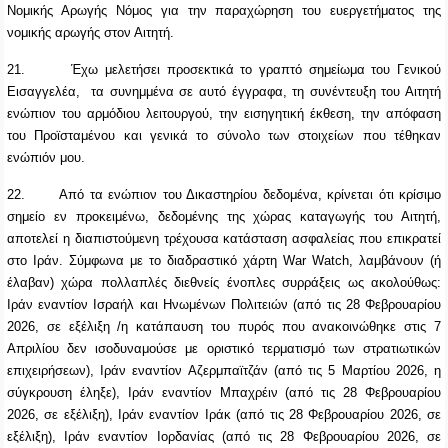
Νομικής Αρωγής Νόμος για την παραχώρηση του ευεργετήματος της
νομικής αρωγής στον Αιτητή.
21.
Έχω μελετήσει προσεκτικά το γραπτό σημείωμα του Γενικού
Εισαγγελέα, τα συνημμένα σε αυτό έγγραφα, τη συνέντευξη του Αιτητή
ενώπιον του αρμόδιου λειτουργού, την εισηγητική έκθεση, την απόφαση
του Προϊσταμένου και γενικά το σύνολο των στοιχείων που τέθηκαν
ενώπιόν μου.
22.
Από τα ενώπιον του Δικαστηρίου δεδομένα, κρίνεται ότι κρίσιμο
σημείο εν προκειμένω, δεδομένης της χώρας καταγωγής του Αιτητή,
αποτελεί η διαπιστούμενη τρέχουσα κατάσταση ασφαλείας που επικρατεί
στο Ιράν.
Σύμφωνα με το διαδραστικό χάρτη W
ar
Watch, λαμβάνουν (ή
έλαβαν) χώρα πολλαπλές διεθνείς ένοπλες συρράξεις ως ακολούθως:
Ιράν εναντίον Ισραήλ και Ηνωμένων Πολιτειών (από τις 28 Φεβρουαρίου
2026, σε εξέλιξη /η κατάπαυση του πυρός που ανακοινώθηκε στις 7
Απριλίου δεν ισοδυναμούσε με οριστικό τερματισμό των στρατιωτικών
επιχειρήσεων), Ιράν εναντίον Αζερμπαϊτζάν (από τις 5 Μαρτίου 2026, η
σύγκρουση έληξε), Ιράν εναντίον Μπαχρέιν (από τις 28 Φεβρουαρίου
2026, σε εξέλιξη), Ιράν εναντίον Ιράκ (από τις 28 Φεβρουαρίου 2026, σε
εξέλιξη), Ιράν εναντίον Ιορδανίας (από τις 28 Φεβρουαρίου 2026, σε