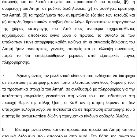
διαμονής και τα λοιπά στοιχεία του προσωπικού του προφίλ, (β)
τη
συμμετοχή του Αιτητή σε μαζικές διαδηλώσεις, (γ) τις συνθήκες κράτησης
του Αιτητή, (δ) τα προβλήματα που αντιμετώπιζε εξαιτίας των τατουάζ και
(ε) ύπαρξη θρησκευτικών προβλημάτων λόγω θρησκευτικών παραγόντων
της χώρας καταγωγής του. Από τους ανωτέρω σχηματισθέντες
ισχυρισμούς, αποδεκτός έγινε μόνο ο πρώτος,
το σύνολο δε των
υπολοίπων έτυχε απόρριψης καθότι κρίθηκε ότι οι συναφείς δηλώσεις του
Αιτητή ήταν ανεπαρκείς, γενικές, ασαφείς και με έλλειψη συνέπειας,
παρά το ότι επιβεβαιώθηκαν μερικώς από εξωτερικές πηγές
πληροφόρησης.
7.
Αξιολογώντας τον μελλοντικό κίνδυνο που ενδέχεται να διατρέχει
σε περίπτωση επιστροφής στον τόπο τελευταίας συνήθους διαμονής του,
τα προσωπικά στοιχεία του Αιτητή, σε συνδυασμό με πληροφορίες για την
κατάσταση ασφαλείας γενικότερα στη χώρα του και ειδικότερα στη
περιοχή
Bajak
της πόλης
Qom
, οι Καθ’ ων η αίτηση έκριναν ότι
δεν
υπάρχουν εύλογοι λόγοι να πιστεύεται ότι σε περίπτωση επιστροφής του ο
αιτητής θα αντιμετωπίσει δίωξη ή πραγματικό κίνδυνο σοβαρής βλάβης
8.
Ιδιαίτερη μνεία έγινε και στο προσωπικό προφίλ του Αιτητή και στα
ατομικά δεδομένα που απορρέουν από αυτό. Στη βάση της ανωτέρω