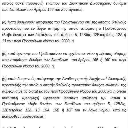
οποίος ασκεί προσφυγή ενώπιον του Διοικητικού Δικαστηρίου, δυνάμει
των διατάξεων του Άρθρου 146 του Συντάγματος -
(α) Kατά δυσμενούς απόφασης του Προϊσταμένου επί της αίτησης διεθνούς
προστασίας του εν λόγω
αιτητή, την οποία απόφαση ο Προϊστάμενος
έλαβε δυνάμει των διατάξεων του άρθρου 5, 12Βδις, 12Βτετράκις, 12Δ
ή
13 του περί Προσφύγων Νόμου του 2000, ή
(β) κατά άρνησης του Προϊσταμένου να αρχίσει εκ νέου η εξέταση αίτησης
που σταμάτησε δυνάμει των διατάξεων του άρθρου 16Β ή 16Γ του περί
Προσφύγων Νόμου του 2000, ή
(γ) κατά δυσμενούς απόφασης της Αναθεωρητικής Αρχής επί διοικητικής
προσφυγής την οποία ο αιτητής διεθνούς προστασίας άσκησε ενώπιόν της
σύμφωνα με τις διατάξεις του περί Προσφύγων Νόμου του 2000 και η οποία
διοικητική προσφυγή αφορούσε δυσμενή απόφαση την οποία ο
Προϊστάμενος έλαβε δυνάμει των διατάξεων του άρθρου 5, 12Βδις,
12Βτετράκις, 12Δ, 13, 16Α, 16Β ή 16Γ του εν λόγω νόμου, υπό τις
ακόλουθες προϋποθέσεις: