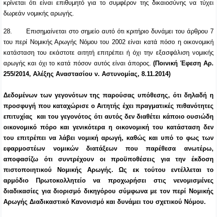
κρίνεται ότι είναι επιθυμητό για το συμφέρον της δικαιοσύνης να τύχει
δωρεάν νομικής αρωγής.
28.
Επισημαίνεται στο σημείο αυτό ότι κριτήριο δυνάμει του άρθρου 7
του περί Νομικής Αρωγής Νόμου του 2002 είναι κατά πόσο η οικονομική
κατάσταση του εκάστοτε αιτητή επιτρέπει ή όχι την εξασφάλιση νομικής
αρωγής και όχι το κατά πόσον αυτός είναι άπορος.
(Ποινική Έφεση Αρ.
255/2014, Αλέξης Αναστασίου ν. Αστυνομίας, 8.11.2014)
Δεδομένων των γεγονότων της παρούσας υπόθεσης, ότι δηλαδή η
προσφυγή που καταχώρισε ο Αιτητής έχει πραγματικές πιθανότητες
επιτυχίας και του γεγονότος ότι αυτός δεν διαθέτει κάποιο ουσιώδη
οικονομικό πόρο και γενικότερα η οικονομική του κατάσταση δεν
του επιτρέπει να λάβει νομική αρωγή, καθώς και υπό το φως των
εφαρμοστέων νομικών διατάξεων που παρέθεσα ανωτέρω,
αποφασίζω ότι συντρέχουν οι προϋποθέσεις για την έκδοση
πιστοποιητικού Νομικής Αρωγής. Ως εκ τούτου εντέλλεται το
αρμόδιο Πρωτοκολλητείο να προχωρήσει στις νενομισμένες
διαδικασίες για διορισμό δικηγόρου σύμφωνα με τον περί Νομικής
Αρωγής Διαδικαστικό Κανονισμό και δυνάμει του σχετικού Νόμου.