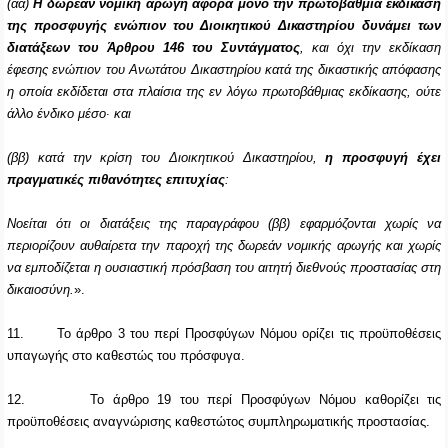
(αα)
Η δωρεάν νομική αρωγή αφορά μόνο την πρωτοβάθμια εκδίκαση
της προσφυγής ενώπιον του Διοικητικού Δικαστηρίου δυνάμει των
διατάξεων του Άρθρου 146 του Συντάγματος
, και όχι την εκδίκαση
έφεσης ενώπιον του Ανωτάτου Δικαστηρίου κατά της δικαστικής απόφασης
η οποία εκδίδεται στα πλαίσια της εν λόγω πρωτοβάθμιας εκδίκασης, ούτε
άλλο ένδικο μέσο∙ και
(ββ) κατά την κρίση του Διοικητικού Δικαστηρίου,
η προσφυγή έχει
πραγματικές πιθανότητες επιτυχίας
:
Νοείται ότι οι διατάξεις της παραγράφου (ββ) εφαρμόζονται χωρίς να
περιορίζουν αυθαίρετα την παροχή της δωρεάν νομικής αρωγής και χωρίς
να εμποδίζεται η ουσιαστική πρόσβαση του αιτητή διεθνούς προστασίας στη
δικαιοσύνη.
».
11.
Το άρθρο 3 του περί Προσφύγων Νόμου ορίζει τις προϋποθέσεις
υπαγωγής στο καθεστώς του πρόσφυγα.
12.
Το άρθρο 19 του περί Προσφύγων Νόμου καθορίζει τις
προϋποθέσεις αναγνώρισης καθεστώτος συμπληρωματικής προστασίας.