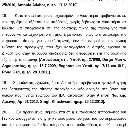
25/2010, Antonia Adahor, ημερ. 13.12.2010
).
18.
Κατά την εξέταση των ισχυρισμών, το Δικαστήριο προβαίνει σε εκ
πρώτης όψεως εξέταση της υπόθεσης, χωρίς βεβαίως το Δικαστήριο να
καλείται να αποφασίσει επί της οριστικής τύχης της προσφυγής που
πιθανόν να καταχωρήσει ο αιτητής. Σημειώνεται, πως το αποτέλεσμα της
παρούσας αίτησης για νομική αρωγή, δεν θα επηρεάσει την τελική
έκβαση της προσφυγής που έχει καταχωρίσει ο Αιτητής, εφόσον το
Δικαστήριο στην παρούσα διαδικασία δεν αποφασίζει επί της οριστικής
τύχης της προσφυγής
(Αποφάσεις στις Yπoθ. αρ. 278/09, Durgo Man v.
Δημοκρατίας, ημερ. 15.7.2009, Baghour και Yπoθ. αρ. 7/11 και 8/11,
Roud Gad, ημερ. 28.3.2011)
19.
Σημειώνεται, εξάλλου, ότι το Δικαστήριο προβαίνει στην αξιολόγηση
της βασιμότητας της αίτησης παροχής νομικής αρωγής στη βάση του
υλικού που τίθεται ενώπιόν του
[Bλ. απόφαση στην Αίτηση Νομικής
Αρωγής Αρ. 31/2013, Singh Khushwant, ημερ. 23.12.2013].
20.
Εν προκειμένω, σημειώνεται ότι η ευπαίδευτος εκπρόσωπος του
Γενικού Εισαγγελέα, εισηγήθηκε τόσο μέσω του γραπτού του σημειώματος
όσο και προφορικώς ότι δεν πληρούνται οι προϋποθέσεις που θέτει ο περί