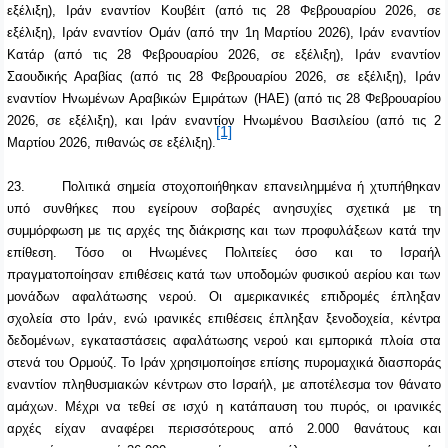
εξέλιξη), Ιράν εναντίον Κουβέιτ (από τις 28 Φεβρουαρίου 2026, σε
εξέλιξη), Ιράν εναντίον Ομάν (από την 1η Μαρτίου 2026), Ιράν εναντίον
Κατάρ (από τις 28 Φεβρουαρίου 2026, σε εξέλιξη), Ιράν εναντίον
Σαουδικής Αραβίας (από τις 28 Φεβρουαρίου 2026, σε εξέλιξη), Ιράν
εναντίον Ηνωμένων Αραβικών Εμιράτων (ΗΑΕ) (από τις 28 Φεβρουαρίου
2026, σε εξέλιξη), και Ιράν εναντίον Ηνωμένου Βασιλείου (από τις 2
[1]
Μαρτίου 2026, πιθανώς σε εξέλιξη).
23.
Πολιτικά σημεία στοχοποιήθηκαν επανειλημμένα ή χτυπήθηκαν
υπό συνθήκες που εγείρουν σοβαρές ανησυχίες σχετικά με τη
συμμόρφωση με τις αρχές της διάκρισης και των προφυλάξεων κατά την
επίθεση. Τόσο οι Ηνωμένες Πολιτείες όσο και το Ισραήλ
πραγματοποίησαν επιθέσεις κατά των υποδομών φυσικού αερίου και των
μονάδων αφαλάτωσης νερού. Οι αμερικανικές επιδρομές έπληξαν
σχολεία στο Ιράν, ενώ ιρανικές επιθέσεις έπληξαν ξενοδοχεία, κέντρα
δεδομένων, εγκαταστάσεις αφαλάτωσης νερού και εμπορικά πλοία στα
στενά του Ορμούζ. Το Ιράν χρησιμοποίησε επίσης πυρομαχικά διασποράς
εναντίον πληθυσμιακών κέντρων στο Ισραήλ, με αποτέλεσμα τον θάνατο
αμάχων. Μέχρι να τεθεί σε ισχύ η κατάπαυση του πυρός, οι ιρανικές
αρχές είχαν αναφέρει περισσότερους από 2.000 θανάτους και