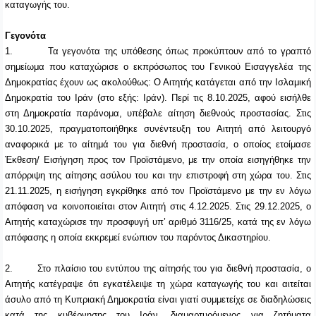
καταγωγής του
.
Γεγονότα
1.
Τα γεγονότα της υπόθεσης όπως προκύπτουν από το γραπτό
σημείωμα που καταχώρισε ο εκπρόσωπος του Γενικού Εισαγγελέα της
Δημοκρατίας έχουν ως ακολούθως: Ο Αιτητής κατάγεται από την Ισλαμική
Δημοκρατία του Ιράν (στο εξής: Ιράν). Περί τις 8.10.2025, αφού εισήλθε
στη Δημοκρατία παράνομα, υπέβαλε αίτηση διεθνούς προστασίας. Στις
30.10.2025, πραγματοποιήθηκε συνέντευξη του Αιτητή από λειτουργό
αναφορικά με το αίτημά του για διεθνή προστασία, ο οποίος ετοίμασε
Έκθεση/ Εισήγηση προς τον Προϊστάμενο, με την οποία εισηγήθηκε την
απόρριψη της αίτησης ασύλου του και την επιστροφή στη χώρα του. Στις
21.11.2025, η εισήγηση εγκρίθηκε από τον Προϊστάμενο με την εν λόγω
απόφαση να κοινοποιείται στον Αιτητή στις 4.12.2025. Στις 29.12.2025, ο
Αιτητής καταχώρισε την προσφυγή υπ’ αριθμό 3116/25, κατά της εν λόγω
απόφασης η οποία εκκρεμεί ενώπιον του παρόντος Δικαστηρίου.
2.
Στο πλαίσιο του εντύπου της αίτησής του για διεθνή προστασία, ο
Αιτητής κατέγραψε ότι εγκατέλειψε τη χώρα καταγωγής του και αιτείται
άσυλο από τη Κυπριακή Δημοκρατία είναι γιατί
συμμετείχε σε διαδηλώσεις
κατά της κυβέρνησης του Ιράν, διαμαρτυρόμενος για ζητήματα