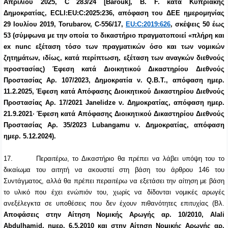
Απριλίου 2025, C 283/24 [Barouk], B. F. κατά Κυπριακής
Δημοκρατίας, ECLI:EU:C:2025:236, απόφαση του ΔΕΕ ημερομηνίας
29 Ιουλίου 2019, Torubarov, C-556/17,
EU:C:2019:626
, σκέψεις 50 έως
53 (σύμφωνα με την οποία το δικαστήριο πραγματοποιεί «πλήρη και
ex nunc εξέταση τόσο των πραγματικών όσο και των νομικών
ζητημάτων, ιδίως, κατά περίπτωση, εξέταση των αναγκών διεθνούς
προστασίας) Έφεση κατά Διοικητικού Δικαστηρίου Διεθνούς
Προστασίας Aρ. 107/2023, Δημοκρατία ν. Q.B.T., απόφαση ημερ.
11.2.2025, Έφεση κατά Απόφασης Διοικητικού Δικαστηρίου Διεθνούς
Προστασίας Αρ. 17/2021 Janelidze ν. Δημοκρατίας, απόφαση ημερ.
21.9.2021· Έφεση κατά Απόφασης Διοικητικού Δικαστηρίου Διεθνούς
Προστασίας Αρ. 35/2023 Lubangamu ν. Δημοκρατίας, απόφαση
ημερ. 5.12.2024).
17.
Περαιτέρω, το Δικαστήριο θα πρέπει να λάβει υπόψη του το
δικαίωμα του αιτητή να ακουστεί στη βάση του άρθρου 146 του
Συντάγματος, αλλά θα πρέπει περαιτέρω να εξετάσει την αίτηση με βάση
το υλικό που έχει ενώπιόν του, χωρίς να δίδονται νομικές αρωγές
ανεξέλεγκτα σε υποθέσεις που δεν έχουν πιθανότητες επιτυχίας (Βλ.
Αποφάσεις στην Αίτηση Νομικής Αρωγής αρ. 10/2010, Αlali
Abdulhamid, ημερ. 6.5.2010 και στην Αίτηση Νομικής Αρωγής αρ.