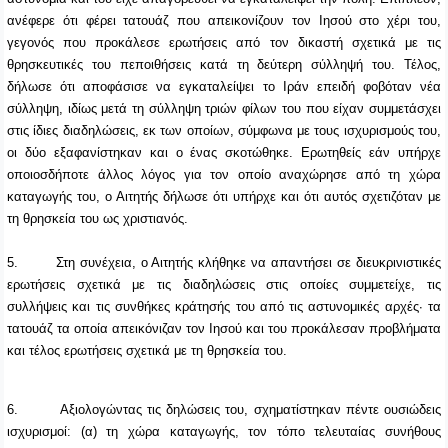
ανέφερε ότι φέρει τατουάζ που απεικονίζουν τον Ιησού στο χέρι του,
γεγονός που προκάλεσε ερωτήσεις από τον δικαστή σχετικά με τις
θρησκευτικές του πεποιθήσεις κατά τη δεύτερη σύλληψή του. Τέλος,
δήλωσε ότι αποφάσισε να εγκαταλείψει το Ιράν επειδή φοβόταν νέα
σύλληψη, ιδίως μετά τη σύλληψη τριών φίλων του που είχαν συμμετάσχει
στις ίδιες διαδηλώσεις, εκ των οποίων, σύμφωνα με τους ισχυρισμούς του,
οι δύο εξαφανίστηκαν και ο ένας σκοτώθηκε. Ερωτηθείς εάν υπήρχε
οποιοσδήποτε άλλος λόγος για τον οποίο αναχώρησε από τη χώρα
καταγωγής του, ο Αιτητής δήλωσε ότι υπήρχε και ότι αυτός σχετιζόταν με
τη θρησκεία του ως χριστιανός.
5.
Στη συνέχεια, ο Αιτητής κλήθηκε να απαντήσει σε διευκρινιστικές
ερωτήσεις σχετικά με τις διαδηλώσεις στις οποίες συμμετείχε, τις
συλλήψεις και τις συνθήκες κράτησής του από τις αστυνομικές αρχές∙ τα
τατουάζ τα οποία απεικόνιζαν τον Ιησού και του προκάλεσαν προβλήματα
και τέλος ερωτήσεις σχετικά με τη θρησκεία του.
6.
Αξιολογώντας τις δηλώσεις του, σχηματίστηκαν πέντε ουσιώδεις
ισχυρισμοί: (α) τη χώρα καταγωγής, τον τόπο τελευταίας συνήθους