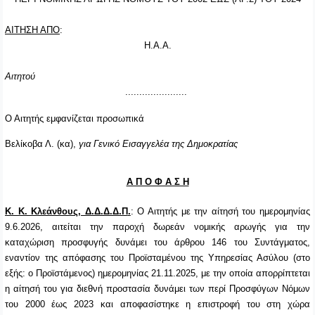
ΑΙΤΗΣΗ ΑΠΟ
:
Η.Α.Α.
Αιτητού
......................
Ο Αιτητής εμφανίζεται προσωπικά
Βελίκοβα Λ. (κα),
για Γενικό Εισαγγελέα της Δημοκρατίας
Α Π Ο Φ Α Σ Η
Κ. Κ. Κλεάνθους, Δ.Δ.Δ.Δ.Π
.
: Ο Αιτητής με την αίτησή του ημερομηνίας
9.6.2026, αιτείται την παροχή δωρεάν νομικής αρωγής για την
καταχώριση προσφυγής δυνάμει του άρθρου 146 του Συντάγματος,
εναντίον της απόφασης του Προϊσταμένου της Υπηρεσίας Ασύλου (στο
εξής:
o
Προϊστάμενος) ημερομηνίας 21.11.2025, με την οποία απορρίπτεται
η αίτησή του για διεθνή προστασία δυνάμει
των περί Προσφύγων Νόμων
του 2000 έως 2023 και αποφασίστηκε η επιστροφή του στη χώρα