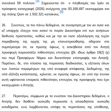
[5]
συνολικά 58 πολιτών.
Σημειώνεται ότι ο πληθυσμός του Ιράν σε
πρόσφατη καταγραφή (2026) ανέρχεται στα 93,168,497 εκατομμύρια και
[6]
της πόλης
Qom
σε 1.502.321 κατοίκους.
26.
Συνεπώς, τα πιο πάνω δεδομένα, σε συνάρτηση με τον
ex nunc
και
εξ υπαρχής
έλεγχο που ασκεί το παρόν Δικαστήριο επί των αιτήσεων
διεθνούς προστασίας, καθώς και με την ex nunc αξιολόγηση της τυχόν
παραβίασης της αρχής της μη επαναπροώθησης, οδηγούν στο
συμπέρασμα ότι, εκ πρώτης όψεως, η ασκηθείσα από τον Αιτητή
προσφυγή παρουσιάζει πιθανότητες επιτυχίας (βλ. ιδίως άρθρο 19(2) (γ)
του περί Προσφύγων Νόμου και δυνατότητα επιστροφής του Αιτητή).
Παρέλκει, δε, στο πλαίσιο της παρούσας διαδικασίας, η εξέταση όλων
των λοιπών παραμέτρων της υπό αναφορά απόφασης. Δεδομένης, της
υπό εξέλιξη κατάστασης, κρίνεται, εκ πρώτης όψεως, ότι υπό την έννοια
αυτή υφίστανται επαρκείς πιθανότητες επιτυχίας της προσφυγής που έχει
καταχωρίσει ο Αιτητής.
27.
Περαιτέρω, σύμφωνα με τα ενώπιον του Δικαστηρίου δεδομένα, ο
Αιτητής δεν διαθέτει ουσιώδη περιουσία ή οποιαδήποτε ουσιώδη
εισοδήματα, ενώ λαμβάνοντας υπόψη τις περιστάσεις της υπόθεσης,