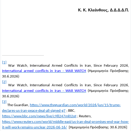
Κ. Κ. Κλεάνθους, Δ.Δ.Δ.Δ.Π.
[1]
War Watch, International Armed Conflicts in Iran, Since February 2026,
International armed conflicts in Iran - WAR WATCH
(
Ημερομηνία
Πρόσβασης
:
30.6.2026)
[2]
War Watch, International Armed Conflicts in Iran, Since February 2026,
International armed conflicts in Iran - WAR WATCH
(
Ημερομηνία
Πρόσβασης
:
30.6.2026)
[3]
The Guardian,
https://www.theguardian.com/world/2026/jun/15/trump-
declares-us-iran-peace-deal-all-signed-g7
; BBC,
https://www.bbc.com/news/live/c98247ml02qt
; Reuters,
https://www.reuters.com/world/middle-east/us-iran-deal-promises-end-war-how-
it-will-work-remains-unclear-2026-06-16/
[
Ημερομηνία
Πρόσβασης
: 30.6.2026]