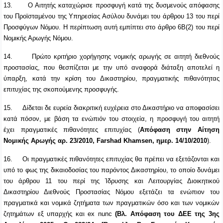
13.
Ο Αιτητής καταχώρισε προσφυγή κατά της δυσμενούς απόφασης
του Προϊσταμένου της Υπηρεσίας Ασύλου δυνάμει του άρθρου 13 του περί
Προσφύγων Νόμου. Η περίπτωση αυτή εμπίπτει στο άρθρο 6Β(2) του περί
Νομικής Αρωγής Νόμου.
14.
Πρώτο κριτήριο χορήγησης νομικής αρωγής σε αιτητή διεθνούς
προστασίας, που θεσπίζεται με την υπό αναφορά διάταξη αποτελεί η
ύπαρξη, κατά την κρίση του Δικαστηρίου, πραγματικής πιθανότητας
επιτυχίας της σκοπούμενης προσφυγής.
15.
Δίδεται δε ευρεία διακριτική ευχέρεια στο Δικαστήριο να αποφασίσει
κατά πόσον, με βάση τα ενώπιόν του στοιχεία, η προσφυγή του αιτητή
έχει πραγματικές πιθανότητες επιτυχίας (
Απόφαση στην Αίτηση
Νομικής Αρωγής αρ. 23/2010, Farshad Khamsen, ημερ. 14/10/2010
).
16.
Οι πραγματικές πιθανότητες επιτυχίας θα πρέπει να εξετάζονται και
υπό το φως της δικαιοδοσίας του παρόντος Δικαστηρίου, το οποίο δυνάμει
του άρθρου 11 του περί της Ίδρυσης και Λειτουργίας Διοικητικού
Δικαστηρίου Διεθνούς Προστασίας Νόμου εξετάζει τα ενώπιον του
πραγματικά και νομικά ζητήματα των πραγματικών όσο και των νομικών
ζητημάτων εξ υπαρχής και ex nunc
(Βλ. Aπόφαση του ΔΕΕ της 3ης