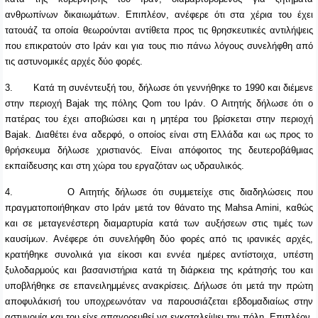
ανθρωπίνων δικαιωμάτων. Επιπλέον, ανέφερε ότι στα χέρια του έχει
τατουάζ τα οποία θεωρούνται αντίθετα προς τις θρησκευτικές αντιλήψεις
που επικρατούν στο Ιράν και για τους πιο πάνω λόγους συνελήφθη από
τις αστυνομικές αρχές δύο φορές.
3.
Κατά τη συνέντευξή του, δήλωσε ότι γεννήθηκε το 1990 και διέμενε
στην περιοχή
Bajak
της πόλης
Qom
του Ιράν. Ο Αιτητής δήλωσε ότι ο
πατέρας του έχει αποβιώσει και η μητέρα του βρίσκεται στην περιοχή
Bajak
. Διαθέτει ένα αδερφό, ο οποίος είναι στη Ελλάδα και ως προς το
θρήσκευμα δήλωσε χριστιανός. Είναι απόφοιτος της δευτεροβάθμιας
εκπαίδευσης και στη χώρα του εργαζόταν ως υδραυλικός.
4.
Ο Αιτητής δήλωσε ότι συμμετείχε στις διαδηλώσεις που
πραγματοποιήθηκαν στο Ιράν μετά τον θάνατο της
Mahsa
Amini
, καθώς
και σε μεταγενέστερη διαμαρτυρία κατά των αυξήσεων στις τιμές των
καυσίμων. Ανέφερε ότι συνελήφθη δύο φορές από τις ιρανικές αρχές,
κρατήθηκε συνολικά για είκοσι και εννέα ημέρες αντίστοιχα, υπέστη
ξυλοδαρμούς και βασανιστήρια κατά τη διάρκεια της κράτησής του και
υποβλήθηκε σε επανειλημμένες ανακρίσεις. Δήλωσε ότι μετά την πρώτη
αποφυλάκισή του υποχρεωνόταν να παρουσιάζεται εβδομαδιαίως στην
αστυνομία και του είχε απαγορευθεί να εγκαταλείψει την πόλη. Επιπλέον,