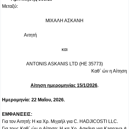
Μεταξύ:
ΜΙΧΑΛΗ ΑΣΚΑΝΗ
Αιτητή
και
ANTONIS ASKANIS LTD (HE 35773)
Καθ΄ ών η Αίτηση
Αίτηση ημερομηνίας 15/1/2026
.
Ημερομηνία: 22 Μαΐου, 2026.
ΕΜΦΑΝΙΣΕΙΣ:
Για τον Αιτητή: Η κα Χρ. Μιχαήλ για
C
.
HADJICOSTI
LLC
.
Για τους Καθ΄ ών η Αίτηση:
Η κα Χρ. Ασκάνη
για
Kannava &