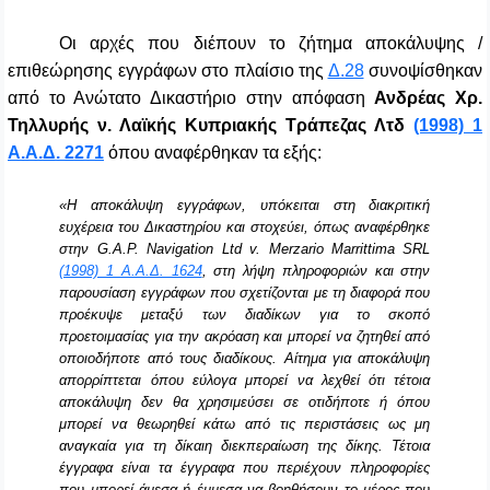
Οι αρχές που διέπουν το ζήτημα αποκάλυψης /
επιθεώρησης εγγράφων στο πλαίσιο της
Δ.28
συνοψίσθηκαν
από το Ανώτατο Δικαστήριο στην απόφαση
Ανδρέας Χρ.
Τηλλυρής ν. Λαϊκής Κυπριακής Τράπεζας Λτδ
(1998) 1
Α.Α.Δ. 2271
όπου αναφέρθηκαν τα εξής:
«Η αποκάλυψη εγγράφων, υπόκειται στη διακριτική
ευχέρεια του Δικαστηρίου και στοχεύει, όπως αναφέρθηκε
στην G.A.P. Navigation Ltd v. Merzario Marrittima SRL
(1998) 1 A.A.Δ. 1624
, στη λήψη πληροφοριών και στην
παρουσίαση εγγράφων που σχετίζονται με τη διαφορά που
προέκυψε μεταξύ των διαδίκων για το σκοπό
προετοιμασίας για την ακρόαση και μπορεί να ζητηθεί από
οποιοδήποτε από τους διαδίκους. Αίτημα για αποκάλυψη
απορρίπτεται όπου εύλογα μπορεί να λεχθεί ότι τέτοια
αποκάλυψη δεν θα χρησιμεύσει σε οτιδήποτε ή όπου
μπορεί να θεωρηθεί κάτω από τις περιστάσεις ως μη
αναγκαία για τη δίκαιη διεκπεραίωση της δίκης. Τέτοια
έγγραφα είναι τα έγγραφα που περιέχουν πληροφορίες
που μπορεί άμεσα ή έμμεσα να βοηθήσουν το μέρος που