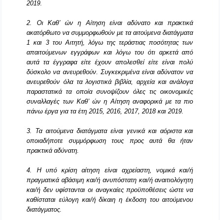
2019.
2. Οι Καθ’ ών η Αίτηση είναι αδύνατο και πρακτικά
ακατόρθωτο να συμμορφωθούν με τα αιτούμενα διατάγματα
1 και 3 του Αιτητή, λόγω της τεράστιας ποσότητας των
απαιτούμενων εγγράφων και λόγω του ότι αρκετά από
αυτά τα έγγραφα είτε έχουν απολεσθεί είτε είναι πολύ
δύσκολο να ανευρεθούν. Συγκεκριμένα είναι αδύνατον να
ανευρεθούν όλα τα λογιστικά βιβλία, αρχεία και ανάλογα
παραστατικά τα οποία συνοψίζουν όλες τις οικονομικές
συναλλαγές των Καθ’ ών η Αίτηση αναφορικά με τα πιο
πάνω έργα για τα έτη 2015, 2016, 2017, 2018 και 2019.
3. Τα αιτούμενα διατάγματα είναι γενικά και αόριστα και
οποιαδήποτε συμμόρφωση τους προς αυτά θα ήταν
πρακτικά αδύνατη.
4. Η υπό κρίση αίτηση είναι αχρείαστη, νομικά και/ή
πραγματικά αβάσιμη και/ή ανυπόστατη και/ή αναιτιολόγητη
και/ή δεν υφίστανται οι αναγκαίες προϋποθέσεις ώστε να
καθίσταται εύλογη και/ή δίκαιη η έκδοση του αιτούμενου
διατάγματος.