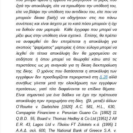
ζητά την αποκάλυψη, είτε να προωθήσει την υπόθεσή του,
είτε να βλάψει την υπόθεση του αντιδίκου του, είτε που να
μπορούν δίκαια (fairly) να οδηγήσουν στις πιο πάνω
συνέπειες και είναι άσχετο με το κατά πόσο μπορούν ή όχι
να δοθούν σαν μαρτυρία. Κάθε έγγραφο που μπορεί να
ρίξει φως στην υπόθεση είναι σχετικό. Επίσης, θα πρέπει
να αναφερθεί ότι δεν επιτρέπεται η αποκάλυψη για
σκοπούς "ψαρέματος" μαρτυρίας ή όπου εύλογα μπορεί να
λεχθεί ότι τέτοια αποκάλυψη δεν θα χρησιμεύσει σε
οτιδήποτε ή όπου μπορεί να θεωρηθεί κάτω από τις
περιστάσεις ως μη αναγκαία για τη δίκαιη διεκπεραίωση
της δίκης. Ο χρόνος που διατάσσεται η αποκάλυψη των
εγγράφων δεν προσδιορίζεται περιοριστικά στη
Δ.28
αλλά
συνήθως γίνεται μετά την ολοκλήρωση των εγγράφων
προτάσεων, γιατί τότε διαφαίνονται τα επίδικα θέματα.
Είναι σημαντικό για ένα διάδικο να έχει την πρέπουσα
αποκάλυψη πριν προχωρήσει στη δίκη.
(
βλ
.
μεταξύ
άλλων
O
΄
Rourke v. Darbishire [1920] A.C. 581, H.L., 630,
Compagnie Financiere v. Peruvian Guano Co.
[1882] 11
Q
.
B
.
D
.
55, Board v. Thomas Hedley & Co Ltd [1951] 2 All
E.R. 43, Lagos Ltd v.
Πλοίου
FT Zolotets
κ
.
ά
. (1995) 1
Α
.
Α
.
Δ
.
σελ
. 600,
Τ
he National Bank of Greece S.A. v.