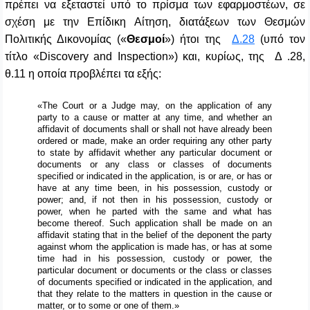
πρέπει να εξεταστεί υπό το πρίσμα των εφαρμοστέων, σε
σχέση με την Επίδικη Αίτηση, διατάξεων των Θεσμών
Πολιτικής Δικονομίας («
Θεσμοί
») ήτοι της
Δ.28
(υπό τον
τίτλο «
Discovery
and
Inspection
») και, κυρίως, της Δ .28,
θ.11 η οποία προβλέπει τα εξής:
«The Court or a Judge may, on the application of any
party to a cause or matter at any time, and whether an
affidavit of documents shall or shall not have already been
ordered or made, make an order requiring any other party
to state by affidavit whether any particular document or
documents or any class or classes of documents
specified or indicated in the application, is or are, or has or
have at any time been, in his possession, custody or
power; and, if not then in his possession, custody or
power, when he parted with the same and what has
become thereof. Such application shall be made on an
affidavit stating that in the belief of the deponent the party
against whom the application is made has, or has at some
time had in his possession, custody or power, the
particular document or documents or the class or classes
of documents specified or indicated in the application, and
that they relate to the matters in question in the cause or
matter, or to some or one of them.»