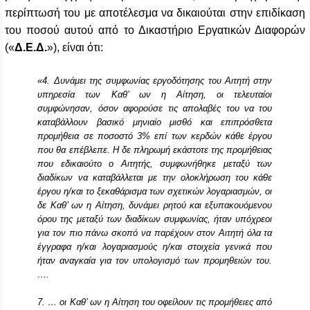
περίπτωσή του με αποτέλεσμα να δικαιούται στην επιδίκαση
του ποσού αυτού από το Δικαστήριο Εργατικών Διαφορών
(«
Δ.Ε.Δ.
»), είναι ότι:
«4. Δυνάμει της συμφωνίας εργοδότησης του Αιτητή στην
υπηρεσία των Καθ’ ων η Αίτηση, οι τελευταίοι
συμφώνησαν, όσον αφορούσε τις απολαβές του να του
καταβάλλουν βασικό μηνιαίο μισθό και επιπρόσθετα
προμήθεια σε ποσοστό 3% επί των κερδών κάθε έργου
που θα επέβλεπε. Η δε πληρωμή εκάστοτε της προμήθειας
που εδικαιούτο ο Αιτητής, συμφωνήθηκε μεταξύ των
διαδίκων να καταβάλλεται με την ολοκλήρωση του κάθε
έργου η/και το ξεκαθάρισμα των σχετικών λογαριασμών, οι
δε Καθ’ ων η Αίτηση, δυνάμει ρητού και εξυπακουόμενου
όρου της μεταξύ των διαδίκων συμφωνίας, ήταν υπόχρεοι
για τον πιο πάνω σκοπό να παρέχουν στον Αιτητή όλα τα
έγγραφα η/και λογαριασμούς η/και στοιχεία γενικά που
ήταν αναγκαία για τον υπολογισμό των προμηθειών του.
….
7. … οι Καθ’ ων η Αίτηση του οφείλουν τις προμήθειες από