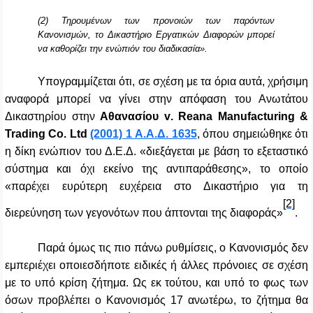
(2) Τηρουμένων των προνοιών των παρόντων
Κανονισμών, το Δικαστήριο Εργατικών Διαφορών μπορεί
να καθορίζει την ενώπιόν του διαδικασία».
Υπογραμμίζεται ότι, σε σχέση με τα όρια αυτά, χρήσιμη
αναφορά μπορεί να γίνει στην απόφαση του Ανωτάτου
Δικαστηρίου στην
Αθανασίου
v
.
Reana
Manufacturing
&
Trading
Co
.
Ltd
(2001) 1 Α.Α.Δ. 1635
, όπου σημειώθηκε ότι
η δίκη ενώπιον του Δ.Ε.Δ. «διεξάγεται με βάση το εξεταστικό
σύστημα και όχι εκείνο της αντιπαράθεσης», το οποίο
«παρέχει ευρύτερη ευχέρεια στο Δικαστήριο για τη
[2]
διερεύνηση των γεγονότων που άπτονται της διαφοράς»
.
Παρά όμως τις πιο πάνω ρυθμίσεις, ο Κανονισμός δεν
εμπεριέχει οποιεσδήποτε ειδικές ή άλλες πρόνοιες σε σχέση
με το υπό κρίση ζήτημα. Ως εκ τούτου, και υπό το φως των
όσων προβλέπει ο Κανονισμός 17 ανωτέρω, το ζήτημα θα