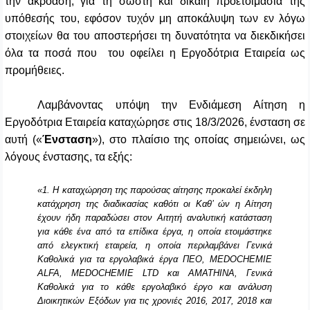
την ακρόαση, για τη σωστή και δίκαιη προετοιμασία της
υπόθεσής του, εφόσον τυχόν μη αποκάλυψη των εν λόγω
στοιχείων θα του αποστερήσει τη δυνατότητα να διεκδικήσει
όλα τα ποσά που του οφείλει η Εργοδότρια Εταιρεία ως
προμήθειες.
Λαμβάνοντας υπόψη την Ενδιάμεση Αίτηση η
Εργοδότρια Εταιρεία καταχώρησε στις 18/3/2026, ένσταση σε
αυτή («
Ένσταση
»), στο πλαίσιο της οποίας σημειώνει, ως
λόγους ένστασης, τα εξής:
«1. Η καταχώρηση της παρούσας αίτησης προκαλεί έκδηλη
κατάχρηση της διαδικασίας καθότι οι Καθ’ ών η Αίτηση
έχουν ήδη παραδώσει στον Αιτητή αναλυτική κατάσταση
για κάθε ένα από τα επίδικα έργα, η οποία ετοιμάστηκε
από ελεγκτική εταιρεία, η οποία περιλαμβάνει Γενικά
Καθολικά για τα εργολαβικά έργα ΠΕΟ, MEDOCHEMIE
ALFA, MEDOCHEMIE LTD και AMATHINA, Γενικά
Καθολικά για το κάθε εργολαβικό έργο και ανάλυση
Διοικητικών Εξόδων για τις χρονιές 2016, 2017, 2018 και