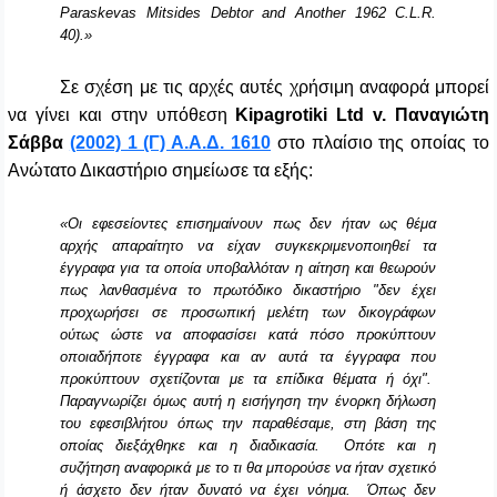
Paraskevas Mitsides Debtor and Another 1962 C.L.R.
40).»
Σε σχέση με τις αρχές αυτές χρήσιμη αναφορά μπορεί
να γίνει και στην υπόθεση
Kipagrotiki Ltd v. Παναγιώτη
Σάββα
(2002) 1 (Γ) Α.Α.Δ. 1610
στο πλαίσιο της οποίας το
Ανώτατο Δικαστήριο σημείωσε τα εξής:
«Οι εφεσείοντες επισημαίνουν πως δεν ήταν ως θέμα
αρχής απαραίτητο να είχαν συγκεκριμενοποιηθεί τα
έγγραφα για τα οποία υποβαλλόταν η αίτηση και θεωρούν
πως λανθασμένα το πρωτόδικο δικαστήριο "δεν έχει
προχωρήσει σε προσωπική μελέτη των δικογράφων
ούτως ώστε να αποφασίσει κατά πόσο προκύπτουν
οποιαδήποτε έγγραφα και αν αυτά τα έγγραφα που
προκύπτουν σχετίζονται με τα επίδικα θέματα ή όχι".
Παραγνωρίζει όμως αυτή η εισήγηση την ένορκη δήλωση
του εφεσιβλήτου όπως την παραθέσαμε, στη βάση της
οποίας διεξάχθηκε και η διαδικασία. Οπότε και η
συζήτηση αναφορικά με το τι θα μπορούσε να ήταν σχετικό
ή άσχετο δεν ήταν δυνατό να έχει νόημα. Όπως δεν