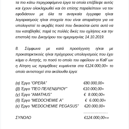
τα πιο κάτω περιγραφόμενα έργα τα οποία επέβλεψε αυτός
και έχουν ολοκληρωθεί και ότι επίσης παραλείπουν να τον
εφοδιάσουν με όλα τα αναγκαία έγγραφα η/και
λογαριασμούς η/και στοιχεία που είναι απαραίτητα για να
υπολογιστεί το ακριβές ποσό που δικαιούται ώστε αυτό να
του καταβληθεί, παρά τις πολλές δικές του οχλήσεις και την
επιστολή του Δικηγόρου του ημερομηνίας 14.10.2019.
8. Σύμφωνα με κατά προσέγγιση η/και με
προκαταρκτικούς η/και πρόχειρους υπολογισμούς που έχει
κάμει ο Αιτητής, το ποσό το οποίο του οφείλουν οι Καθ’ ων
η Αίτηση ως προμήθειες κυμαίνεται στα €124.000,00= το
οποίο αντιστοιχεί στα ακόλουθα έργα:
(α) Έργο “OPERA” €80.000,00=
(β) Έργο “ΠΕΟ ΠΕΛΕΝΔΡΙΟΥ” €10.000,00=
(
γ
)
Έργο
“AMATHUS” €
8.000,00=
(
δ
)
Έργο
“MEDOCHEMIE A”
€
6.000,00=
(
ε
)
Έργο
“MEDOCHEMIE PEGASUS” €20.000,00=
………………..
ΣΥΝΟΛΟ
€124.000,00=»