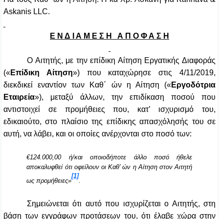
Askanis LLC.
Ε Ν Δ Ι Α Μ Ε Σ Η Α Π Ο Φ Α Σ Η
Ο Αιτητής, με την επίδικη Αίτηση Εργατικής Διαφοράς
(«
Επίδικη Αίτηση
») που καταχώρησε στις 4/11/2019,
διεκδικεί εναντίον των Καθ΄ ών η Αίτηση («
Εργοδότρια
Εταιρεία
»), μεταξύ άλλων, την επιδίκαση ποσού που
αντιστοιχεί σε προμήθειες που, κατ’ ισχυρισμό του,
εδικαιούτο, στο πλαίσιο της επίδικης απασχόλησής του σε
αυτή, να λάβει, και οι οποίες ανέρχονται στο ποσό των:
€124.000,00 ή/και οποιοδήποτε άλλο ποσό ήθελε
αποκαλυφθεί ότι οφείλουν οι Καθ’ ών η Αίτηση στον Αιτητή
[1]
ως προμήθειες»
.
Σημειώνεται ότι αυτό που ισχυρίζεται ο Αιτητής, στη
βάση των εγγράφων προτάσεων του, ότι έλαβε χώρα στην