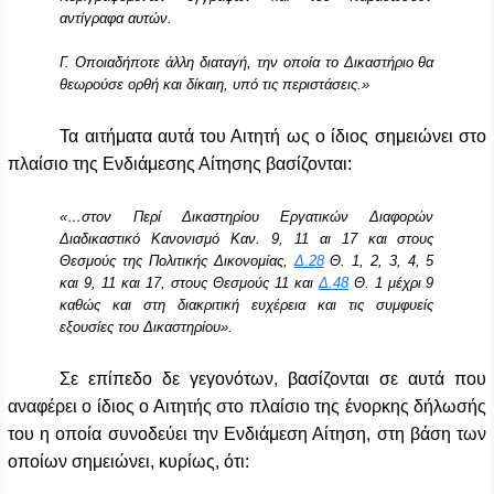
αντίγραφα αυτών.
Γ. Οποιαδήποτε άλλη διαταγή, την οποία το Δικαστήριο θα
θεωρούσε ορθή και δίκαιη, υπό τις περιστάσεις.»
Τα αιτήματα αυτά του Αιτητή ως ο ίδιος σημειώνει στο
πλαίσιο της Ενδιάμεσης Αίτησης βασίζονται:
«…στον Περί Δικαστηρίου Εργατικών Διαφορών
Διαδικαστικό Κανονισμό Καν. 9, 11 αι 17 και στους
Θεσμούς της Πολιτικής Δικονομίας,
Δ.28
Θ. 1, 2, 3, 4, 5
και 9, 11 και 17, στους Θεσμούς 11 και
Δ.48
Θ. 1 μέχρι 9
καθώς και στη διακριτική ευχέρεια και τις συμφυείς
εξουσίες του Δικαστηρίου».
Σε επίπεδο δε γεγονότων, βασίζονται σε αυτά που
αναφέρει ο ίδιος ο Αιτητής στο πλαίσιο της ένορκης δήλωσής
του η οποία συνοδεύει την Ενδιάμεση Αίτηση, στη βάση των
οποίων σημειώνει, κυρίως, ότι: