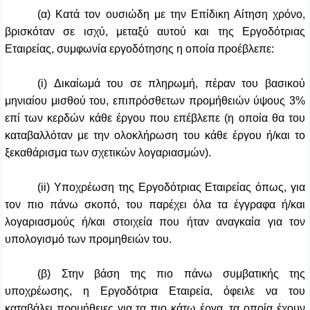
(α) Κατά τον ουσιώδη με την Επίδικη Αίτηση χρόνο,
βρισκόταν σε ισχύ, μεταξύ αυτού και της Εργοδότριας
Εταιρείας, συμφωνία εργοδότησης η οποία προέβλεπε:
(
i
) Δικαίωμά του σε πληρωμή, πέραν του βασικού
μηνιαίου μισθού του, επιπρόσθετων προμήθειών ύψους 3%
επί των κερδών κάθε έργου που επέβλεπε (η οποία θα του
καταβαλλόταν με την ολοκλήρωση του κάθε έργου ή/και το
ξεκαθάρισμα των σχετικών λογαριασμών).
(
ii
) Υποχρέωση της Εργοδότριας Εταιρείας όπως, για
τον πιο πάνω σκοπό, του παρέχει όλα τα έγγραφα ή/και
λογαριασμούς ή/και στοιχεία που ήταν αναγκαία για τον
υπολογισμό των προμηθειών του.
(β) Στην βάση της πιο πάνω συμβατικής της
υποχρέωσης, η Εργοδότρια Εταιρεία, όφειλε να του
καταβάλει προμήθειες για τα πιο κάτω έργα, τα οποία έχουν