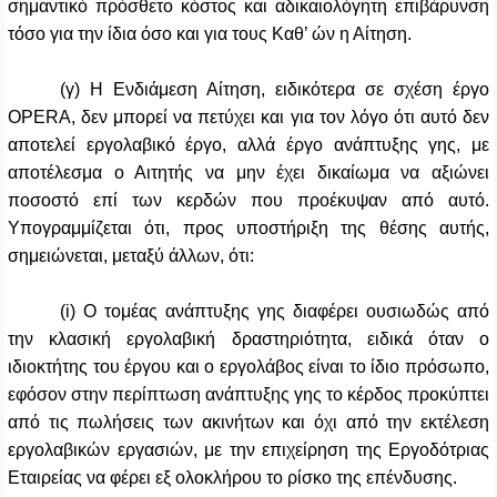
σημαντικό πρόσθετο κόστος και αδικαιολόγητη επιβάρυνση
τόσο για την ίδια όσο και για τους Καθ’ ών η Αίτηση.
(γ) Η Ενδιάμεση Αίτηση, ειδικότερα σε σχέση έργο
OPERA, δεν μπορεί να πετύχει και για τον λόγο ότι αυτό δεν
αποτελεί εργολαβικό έργο, αλλά έργο ανάπτυξης γης, με
αποτέλεσμα ο Αιτητής να μην έχει δικαίωμα να αξιώνει
ποσοστό επί των κερδών που προέκυψαν από αυτό.
Υπογραμμίζεται ότι, προς υποστήριξη της θέσης αυτής,
σημειώνεται, μεταξύ άλλων, ότι:
(i)
O
τομέας ανάπτυξης γης διαφέρει ουσιωδώς από
την κλασική εργολαβική δραστηριότητα, ειδικά όταν ο
ιδιοκτήτης του έργου και ο εργολάβος είναι το ίδιο πρόσωπο,
εφόσον στην περίπτωση ανάπτυξης γης το κέρδος προκύπτει
από τις πωλήσεις των ακινήτων και όχι από την εκτέλεση
εργολαβικών εργασιών, με την επιχείρηση της Εργοδότριας
Εταιρείας να φέρει εξ ολοκλήρου το ρίσκο της επένδυσης.