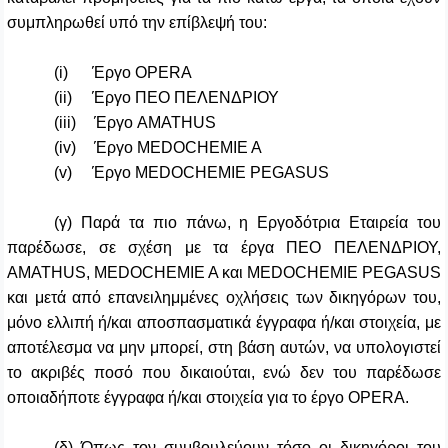
συμπληρωθεί υπό την επίβλεψή του:
(i)
Έργο
OPERA
(ii)
Έργο ΠΕΟ ΠΕΛΕΝΔΡΙΟΥ
(iii)
Έργο AMATHUS
(iv)
Έργο MEDOCHEMIE A
(v)
Έργο MEDOCHEMIE PEGASUS
(γ) Παρά τα πιο πάνω, η Εργοδότρια Εταιρεία του
παρέδωσε, σε σχέση με τα έργα ΠΕΟ ΠΕΛΕΝΔΡΙΟΥ,
AMATHUS
,
MEDOCHEMIE
A
και
MEDOCHEMIE
PEGASUS
και μετά από επανειλημμένες οχλήσεις των δικηγόρων του,
μόνο ελλιπή ή/και αποσπασματικά έγγραφα ή/και στοιχεία, με
αποτέλεσμα να μην μπορεί, στη βάση αυτών, να υπολογιστεί
το ακριβές ποσό που δικαιούται, ενώ δεν του παρέδωσε
οποιαδήποτε έγγραφα ή/και στοιχεία για το έργο OPERA.
(δ) Όπως τον συμβουλεύουν τόσο οι δικηγόροι του