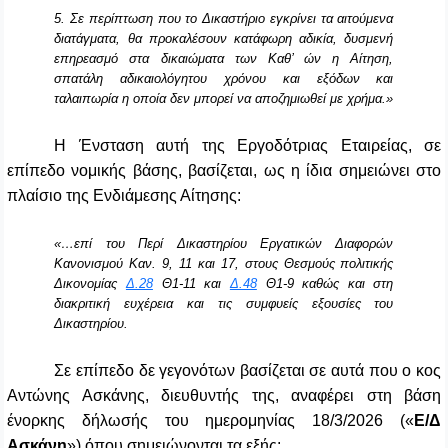
5. Σε περίπτωση που το Δικαστήριο εγκρίνει τα αιτούμενα
διατάγματα, θα προκαλέσουν κατάφωρη αδικία, δυσμενή
επηρεασμό στα δικαιώματα των Καθ’ ών η Αίτηση,
σπατάλη αδικαιολόγητου χρόνου και εξόδων και
ταλαιπωρία η οποία δεν μπορεί να αποζημιωθεί με χρήμα.»
Η Ένσταση αυτή της Εργοδότριας Εταιρείας, σε
επίπεδο νομικής βάσης, βασίζεται, ως η ίδια σημειώνει στο
πλαίσιο της Ενδιάμεσης Αίτησης:
«…επί του Περί Δικαστηρίου Εργατικών Διαφορών
Κανονισμού Καν. 9, 11 και 17, στους Θεσμούς πολιτικής
Δικονομίας
Δ.28
Θ1-11 και
Δ.48
Θ1-9 καθώς και στη
διακριτική ευχέρεια και τις συμφυείς εξουσίες του
Δικαστηρίου.
Σε επίπεδο δε γεγονότων βασίζεται σε αυτά που ο κος
Αντώνης Ασκάνης, διευθυντής της, αναφέρει στη βάση
ένορκης δήλωσής του ημερομηνίας 18/3/2026 («
Ε/Δ
Ασκάνη
») όπου σημειώνονται τα εξής: