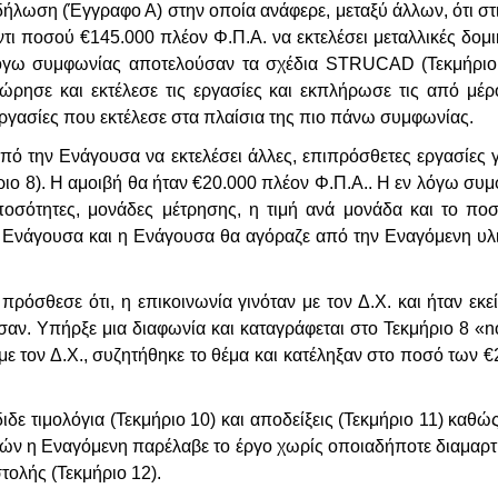
ήλωση (Έγγραφο Α) στην οποία ανάφερε, μεταξύ άλλων, ότι στ
ι ποσού €145.000 πλέον Φ.Π.Α. να εκτελέσει μεταλλικές δομι
όγω συμφωνίας αποτελούσαν τα σχέδια
STRUCAD
(Τεκμήριο
ησε και εκτέλεσε τις εργασίες και εκπλήρωσε τις από μέρο
εργασίες που εκτέλεσε στα πλαίσια της πιο πάνω συμφωνίας.
ό την Ενάγουσα να εκτελέσει άλλες, επιπρόσθετες εργασίες 
ιο 8). Η αμοιβή θα ήταν €20.000 πλέον Φ.Π.Α.. Η εν λόγω συ
ποσότητες, μονάδες μέτρησης, η τιμή ανά μονάδα και το πο
Ενάγουσα και η Ενάγουσα θα αγόραζε από την Εναγόμενη υλι
πρόσθεσε ότι, η επικοινωνία γινόταν με τον Δ.Χ. και ήταν εκ
σαν. Υπήρξε μια διαφωνία και καταγράφεται στο Τεκμήριο 8 «
n
με τον Δ.Χ., συζητήθηκε το θέμα και κατέληξαν στο ποσό των 
διδε τιμολόγια (Τεκμήριο 10) και αποδείξεις (Τεκμήριο 11) κα
ιών η Εναγόμενη παρέλαβε το έργο χωρίς οποιαδήποτε διαμαρ
τολής (Τεκμήριο 12).