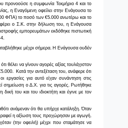
υ προνοούσε η συμφωνία Τεκμήριο 4 και το
ίας, η Εναγόμενη οφείλει στην Ενάγουσα το
000 ΦΠΑ) το ποσό των €5.000 ανωτέρω και το
φέρει ο Σ.Κ. στην δήλωση του, η Ενάγουσα
επιστροφής εμπορευμάτων εκδόθηκε πιστωτική
44.
καταβλήθηκε μέχρι σήμερα. Η Ενάγουσα ουδέν
τι θέλει να γίνουν αγορές αξίας τουλάχιστον
5.000. Κατά την αντεξέταση του, ανάφερε ότι
 οι εργασίες για αυτό είχαν συνάντηση στις
 σημείωση ο Δ.Χ. για τις αγορές. Ρωτήθηκε
δική του και του ιδιοκτήτη και έγινε με τον
θότι ανάμεναν ότι θα υπήρχε κατάληξη. Όταν
αγραφεί η αξίωση τους προχώρησαν με αγωγή.
εχόταν (την οφειλή) μέχρι που σταμάτησε να