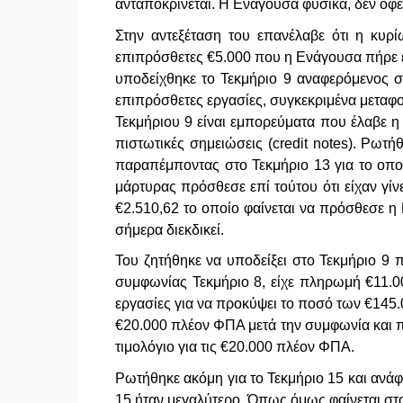
ανταποκρίνεται. Η Ενάγουσα φυσικά, δεν οφε
Στην αντεξέταση του επανέλαβε ότι η κυρί
επιπρόσθετες €5.000 που η Ενάγουσα πήρε έν
υποδείχθηκε το Τεκμήριο 9 αναφερόμενος σ
επιπρόσθετες εργασίες, συγκεκριμένα μεταφο
Τεκμήριου 9 είναι εμπορεύματα που έλαβε η
πιστωτικές σημειώσεις (credit notes). Ρωτήθ
παραπέμποντας στο Τεκμήριο 13 για το οποίο
μάρτυρας πρόσθεσε επί τούτου ότι είχαν γί
€2.510,62 το οποίο φαίνεται να πρόσθεσε η
σήμερα διεκδικεί.
Του ζητήθηκε να υποδείξει στο Τεκμήριο 9 π
συμφωνίας Τεκμήριο 8, είχε πληρωμή €11.00
εργασίες για να προκύψει το ποσό των €145.
€20.000 πλέον ΦΠΑ μετά την συμφωνία και πλ
τιμολόγιο για τις €20.000 πλέον ΦΠΑ.
Ρωτήθηκε ακόμη για το Τεκμήριο 15 και ανάφ
15 ήταν μεγαλύτερο. Όπως όμως φαίνεται στο