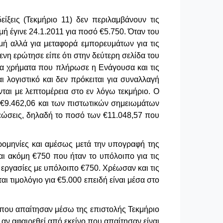
ίξεις (Τεκμήριο 11) δεν περιλαμβάνουν τις
ή έγινε 24.1.2011 για ποσό €5.750. Όταν του
μή αλλά για μεταφορά εμπορευμάτων για τις
νη ερώτησε είπε ότι στην δεύτερη σελίδα του
 τα χρήματα που πλήρωσε η Ενάγουσα και τις
αι λογιστικό και δεν πρόκειται για συναλλαγή
νται με λεπτομέρεια στο εν λόγω τεκμήριο. Ο
ν €9.462,06 και των πιστωτικών σημειωμάτων
ρεώσεις, δηλαδή το ποσό των €11.048,57 που
μερομηνίες και αμέσως μετά την υπογραφή της
αι ακόμη €750 που ήταν το υπόλοιπο για τις
 εργασίες με υπόλοιπο €750. Χρέωσαν και τις
 τιμολόγιο για €5.000 επειδή είναι μέσα στο
ό που απαίτησαν μέσω της επιστολής Τεκμήριο
αν αφαιρεθεί από εκείνο που απαίτησαν είναι