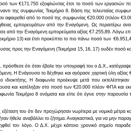
οσό των €171.750 εξοφλώντας έτσι το ποσό των εργασιών πο
αντι της συμφωνίας Τεκμήριο 8. Βάση της τελευταίας συμφων
αν αφαιρεθεί από το ποσό της συμφωνίας €20.000 (πλέον €3.
θειας εμπορευμάτων από την Εναγόμενη. Ως περαιτέρω ανα
ρασε από την Εναγόμενη εμπορεύματα αξίας €7.255,89. Λόγω 
εκμήριο 13) και έτσι προκύπτει το πιο πάνω ποσό των €6.951,
ουσας προς την Εναγόμενη (Τεκμήρια 15, 16, 17) ουδέν ποσό 
 πρόσθεσε ότι όταν έβαλε την υπογραφή του ο Δ.Χ., κατέγραψε ό
ενη. Η Ενάγουσα το δέχθηκε και αγόρασε χαρτική ύλη αξίας €
ι ο ιδιοκτήτης. Η διαφωνία προέκυψε μετά που εκτελέστηκαν
υσα και κατέληξαν στο ποσό των €20.000 πλέον ΦΠΑ και εκεί
ωνία Τεκμήριο 8 ονόματα και είπε ότι έγινε στην παρουσία τη 
 εξέταση του ότι δεν προχώρησαν νωρίτερα με νομικά μέτρα κα
ήταν ήθελε αναβάλλει το ζήτημα. Αναγκαστικά, για να μην παρ
ιληφθεί τον λόγο. Ο Δ.Χ. μέχρι κάποιο χρονικό σημείο παραδ