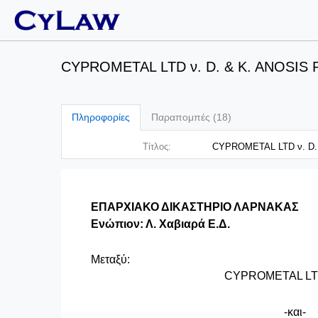
CYPROMETAL LTD ν. D. & K. ANOSIS PA
Πληροφορίες
Παραπομπές (18)
Τίτλος:
CYPROMETAL LTD ν. D. &
ΕΠΑΡΧΙΑΚΟ ΔΙΚΑΣΤΗΡΙΟ ΛΑΡΝΑΚΑΣ
Ενώπιον: Λ. Χαβιαρά Ε.Δ.
Μεταξύ:
CYPROMETAL
L
Εν
-
και
-