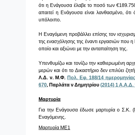
ότι η Ενάγουσα έλαβε το ποσό των €189.750
απαιτεί η Ενάγουσα είναι λανθασμένο, ότι
υπόλοιπο.
Η Εναγόμενη προβάλλει επίσης τον ισχυρισ
της ενασχόλησης της έναντι εργασιών που η
οποίο και αξιώνει με την ανταπαίτηση της.
Υπενθυμίζω και τονίζω την καθιερωμένη αρχή
μερών και ότι το Δικαστήριο δεν επιλύει ζη
Λ.Δ. ν. Μ.Φ.
Πολ. Εφ. 188/14 ημερομηνίας
670
, Παρλάτα ν Δημητρίου
(2014) 1 Α.Α.Δ.
Μαρτυρία
Για την Ενάγουσα έδωσε μαρτυρία ο Σ.Κ. (
Εναγόμενης.
Μαρτυρία ΜΕ1