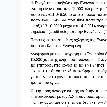
Η Εναγόμενη κατέβαλε στην Ενάγουσα το π
εναπομείναν ποσό των €5.000 πληρώθηκε έν
ποσό των €11.048,56 το οποίο προκύπτει ότ
ποσό των €6.951,44 που είναι ποσό προμή
μεταξύ 13.10.2010 μέχρι και 14.2.2014 αγό
σημείωση (
credit
note
) από την Εναγόμενη (Τ
Παρά τις επανειλημμένες οχλήσεις της Ενάγ
ποσό οφείλει στην Εναγόμενη.
Αναφορικά με την υπογραφή του Τεκμηρίου 8,
€5.000 χαρτικής ύλης που πουλούσε η Εναγόμ
τις επιπρόσθετες εργασίες τις είχε ζητήσε
13.10.2010 όπου τελικά υποχώρησε η Ενάγο
γιατί δεν αναφέρονται οπουδήποτε στην συμφ
τρόπο που έγινε.
Ο μάρτυρας ανάφερε επίσης κατά την κυρίως
επικοινωνούσε με τον Δ.Χ. απαντούσε όμως 
Για την ανταπαίτηση είπε ότι δεν έχει αντ