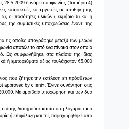
ις 28.5.2009 δυνάμει συμφωνίας (Τεκμήριο 4)
κές κατασκευές και εργασίες σε αποθήκη της
 5), οι ποσότητες υλικών (Τεκμήριο 6) και η
υς της συμβατικές υποχρεώσεις έναντι της
για τις οποίες υπογράφηκε μεταξύ των μερών
μφωνία αποτελείτο από ένα πίνακα στον οποίο
σό. Ως συμφωνήθηκε, στα πλαίσια της ίδιας
κά ή εμπορεύματα αξίας τουλάχιστον €5.000
είνος που ζήτησε την εκτέλεση επιπρόσθετων
ot
approved
by
client
». Έγινε συνάντηση στις
€20.000. Με αμοιβαία υποχώρηση και των δυο
θώς επίσης διατηρούσε κατάσταση λογαριασμού
τυρία ή επιφύλαξη και της παραχωρήθηκε από