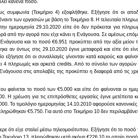
ίλει κανένα ποσό.
ως συμφωνία (Τεκμήριο 4) εξοφλήθηκε. Εξήγησε ότι οι αποδε
αντι των εργασιών με βάση το Τεκμήριο 8. Η τελευταία πληρωμ
την ημερομηνία 29.10.2020 είπε ότι δεν πρόκειται για πληρω
ρά από την αγορά που είχε κάνει η Ενάγουσα. Σε αμέσως επόμε
 Ενάγουσα και το ποσό €6.951 προκύπτει από την αξία μείον
ηκε αν όντως στις 29.10.2020 έγινε μεταφορά και είπε ότι είν
 εξήγησε ότι οι συναλλαγές γίνονταν κατά καιρούς και φαίνο
νει 4 πληρωμές και αρκετά credits. Από το σύνολο των αγορώ
 Ενάγουσα στις απολαβές της προκύπτει η διαφορά από τις χ
ου φαίνεται το ποσό των €5.000 και είπε ότι φαίνονται οι η
0. Η χρέωση για τις επιπρόσθετες εργασίες έγινε μετέπειτα κ
000. Το τιμολόγιο ημερομηνίας 14.10.2010 αφορούσε κανονικές
ηρώθηκαν €5.750. Για αυτό στο Τεκμήριο 10 δεν περιλαμβάνεται
ερε ότι είχε σταλεί μέσω τηλεομοιότυπου. Εξήγησε ότι το ποσ
 Τεκμήριο 13, πληρώθηκαν μετά ακόμη €226,10 το οποίο ποσό 