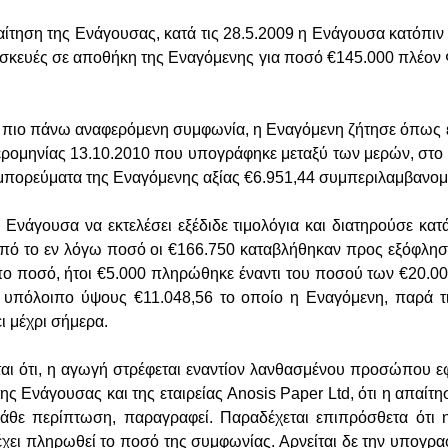
ίτηση της Ενάγουσας, κατά τις 28.5.2009 η Ενάγουσα κατόπιν
τασκευές σε αποθήκη της Εναγόμενης για ποσό €145.000 πλέον Φ
πιο πάνω αναφερόμενη συμφωνία, η Εναγόμενη ζήτησε όπως εκ
ομηνίας 13.10.2010 που υπογράφηκε μεταξύ των μερών, στο 
μπορεύματα της Εναγόμενης αξίας €6.951,44 συμπεριλαμβανομ
 Ενάγουσα να εκτελέσει εξέδιδε τιμολόγια και διατηρούσε κ
Από το εν λόγω ποσό οι €166.750 καταβλήθηκαν προς εξόφλη
ιπο ποσό, ήτοι €5.000 πληρώθηκε έναντι του ποσού των €20.
ι υπόλοιπο ύψους €11.048,56 το οποίο η Εναγόμενη, παρά τ
ει μέχρι σήμερα.
ται ότι, η αγωγή στρέφεται εναντίον λανθασμένου προσώπου 
ης Ενάγουσας και της εταιρείας
Anosis
Paper
Ltd
, ότι η απαίτ
κάθε περίπτωση, παραγραφεί. Παραδέχεται επιπρόσθετα ότι η
χει πληρωθεί το ποσό της συμφωνίας. Αρνείται δε την υπογραφ