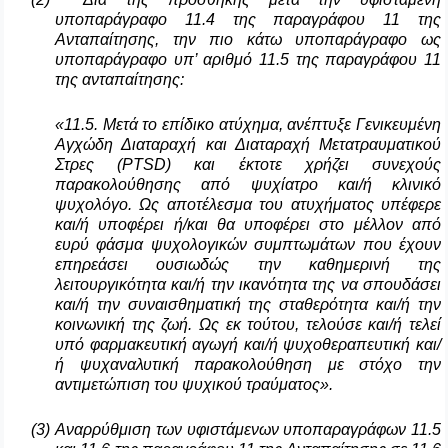
υποπαράγραφο 11.4 της παραγράφου 11 της
Ανταπαίτησης, την πιο κάτω υποπαράγραφο ως
υποπαράγραφο υπ’ αριθμό 11.5 της παραγράφου 11
της ανταπαίτησης:
«11.5. Μετά το επίδικο ατύχημα, ανέπτυξε Γενικευμένη
Αγχώδη Διαταραχή και Διαταραχή Μετατραυματικού
Στρες (
PTSD
) και έκτοτε χρήζει συνεχούς
παρακολούθησης από ψυχίατρο και/ή κλινικό
ψυχολόγο. Ως αποτέλεσμα του ατυχήματος υπέφερε
και/ή υποφέρει ή/και θα υποφέρει στο μέλλον από
ευρύ φάσμα ψυχολογικών συμπτωμάτων που έχουν
επηρεάσει ουσιωδώς την καθημερινή της
λειτουργικότητα και/ή την ικανότητα της να σπουδάσει
και/ή την συναισθηματική της σταθερότητα και/ή την
κοινωνική της ζωή. Ως εκ τούτου, τελούσε και/ή τελεί
υπό φαρμακευτική αγωγή και/ή ψυχοθεραπευτική και/
ή ψυχαναλυτική παρακολούθηση με στόχο την
αντιμετώπιση του ψυχικού τραύματος».
(3)
Αναρρύθμιση των υφιστάμενων υποπαραγράφων 11.5