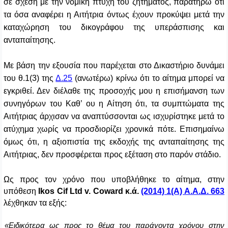
σε σχέση με την νομική πτυχή του ζητήματος, παρατηρώ ότι
τα όσα αναφέρει η Αιτήτρια όντως έχουν προκύψει μετά την
καταχώρηση του δικογράφου της υπεράσπισης και
ανταπαίτησης.
Με βάση την εξουσία που παρέχεται στο Δικαστήριο δυνάμει
του θ.1(3) της
Δ.25
(ανωτέρω) κρίνω ότι το αίτημα μπορεί να
εγκριθεί. Δεν διέλαθε της προσοχής μου η επισήμανση των
συνηγόρων του Καθ’ ου η Αίτηση ότι, τα συμπτώματα της
Αιτήτριας άρχισαν να αναπτύσσονται ως ισχυρίστηκε μετά το
ατύχημα χωρίς να προσδιορίζει χρονικά πότε. Επισημαίνω
όμως ότι,
η αξιοπιστία της εκδοχής της ανταπαίτησης της
Αιτήτριας, δεν προσφέρεται προς εξέταση στο παρόν στάδιο.
Ως προς τον χρόνο που υποβλήθηκε το αίτημα
, στην
υπόθεση
Ikos Cif Ltd v. Coward κ.ά.
(2014) 1(Α) Α.Α.Δ. 663
λέχθηκαν τα εξής:
«Ειδικότερα ως προς το θέμα του παράγοντα χρόνου στην