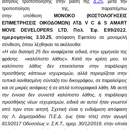
αιτήσεις τροποποίησης στην βάση της
Δ.25
, μετά την
τροποποίηση της, παραπέμπω
στην υπόθεση
MONOKO
(ΚΟΣΤΟΛΟΓΗΣΕΙΣ
ΕΠΙΜΕΤΡΗΣΕΙΣ ΟΙΚΟΔΟΜΩΝ) ΛΤΔ
V
C & S AMART
MOVE DEVELOPERS LTD
,
Πολ. Έφ.
Ε99/2022
,
ημερομηνίας
3.10.25
, απόφαση Εφετείου σ
ε μονομελή
σύνθεση, όπου λέχθηκαν τα ακόλουθα:
«Η νέα διαταγή 25 δεν αναφέρεται ειδικά, στην ερμηνεία της
φράσης «καλόπιστο λάθος». Κατά την κρίση μου, το
καλόπιστο λάθος δεν επεκτείνεται στην παράλειψη
προσθήκης κάποιων ισχυρισμών, αλλά περιορίζεται στην
τυπικά λανθασμένη σύνταξη του δικογράφου, σε παραλείψεις
και σε μικρές ασάφειες ή σε απλά τυπογραφικά λάθη. Με αυτή
την έννοια δεν συνιστά καλόπιστο λάθος, η παράλειψη
προσθήκης νέων ισχυρισμών, ειδικά αν αυτοί ήταν γνωστοί
από πριν στον αιτητή. Σχετική είναι η ενδιάμεση απόφαση
της
Λ. Δημητριάδου Π.Ε.Δ. (ως ήταν τότε) στην αγωγή
813/2017 Οδυσσέως ν. Σ.Κ.Τ., ημερ. 30/12/2019
, στην οποία