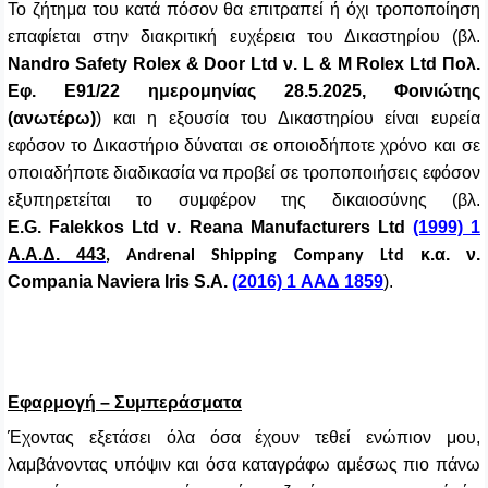
Το ζήτημα του κατά πόσον θα επιτραπεί ή όχι τροποποίηση
επαφίεται στην διακριτική ευχέρεια του Δικαστηρίου (βλ.
Nandro Safety Rolex
&
Door Ltd
ν
. L &
Μ
Rolex
Ltd
Πολ
.
Εφ
.
Ε91/22 ημερομηνίας 28.5.2025, Φοινιώτης
(ανωτέρω)
) και η εξουσία του Δικαστηρίου είναι ευρεία
εφόσον το Δικαστήριο δύναται σε οποιοδήποτε χρόνο και σε
οποιαδήποτε διαδικασία να προβεί σε τροποποιήσεις εφόσον
εξυπηρετείται το συμφέρον της δικαιοσύνης (βλ.
E
.
G
.
Falekkos Ltd v
.
Reana Manufacturers Ltd
(1999) 1
Α
.
Α
.
Δ
. 443
κ
.
α
.
ν
.
, Andrenal Shipping Company Ltd
Compania Naviera Iris S.A.
(2016) 1 ΑΑΔ 1859
).
Εφαρμογή – Συμπεράσματα
Έχοντας εξετάσει όλα όσα έχουν τεθεί ενώπιον μου,
λαμβάνοντας υπόψιν και όσα καταγράφω αμέσως πιο πάνω