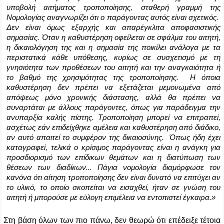
υποβολή αιτήματος τροποποίησης, σταθερή γραμμή της
Νομολογίας αναγνωρίζει ότι ο παράγοντας αυτός είναι σχετικός.
Δεν είναι όμως εξαρχής και απαρέγκλιτα αποφασιστικής
σημασίας. Όταν η καθυστέρηση οφείλεται σε σφάλμα του αιτητή,
η δικαιολόγηση της και η σημασία της ποικίλει ανάλογα με τα
περιστατικά κάθε υπόθεσης, κυρίως σε συσχετισμό με τη
γνησιότητα των προθέσεων του αιτητή και την αναγκαιότητα ή
το βαθμό της χρησιμότητας της τροποποίησης. Η όποια
καθυστέρηση δεν πρέπει να εξετάζεται μεμονωμένα από
απόψεως μόνο χρονικής διάστασης, αλλά θα πρέπει να
συναρτάται με άλλους παράγοντες, όπως για παράδειγμα την
ανυπαρξία καλής πίστης. Τροποποίηση μ
πορεί να επιτραπεί,
ασχέτως εάν επιδείχθηκε αμέλεια και καθυστέρηση από διάδικο,
αν αυτό απαιτεί το συμφέρον της δικαιοσύνης. Όπως ήδη έχει
καταγραφεί, τελικά ο κρίσιμος παράγοντας είναι η ανάγκη για
προσδιορισμό των επίδικων θεμάτων και η διατύπωση των
θέσεων των διαδίκων... Πάγια νομολογία διαμόρφωσε τον
κανόνα ότι αίτηση τροποποίησης δεν είναι δυνατό να επιτύχει αν
το υλικό, το οποίο σκοπείται να εισαχθεί, ήταν σε γνώση του
αιτητή ή μπορούσε με εύλογη επιμέλεια να εντοπιστεί έγκαιρα.»
Στη βάση όλων των πιο πάνω, δεν θεωρώ ότι επέδειξε τέτοια