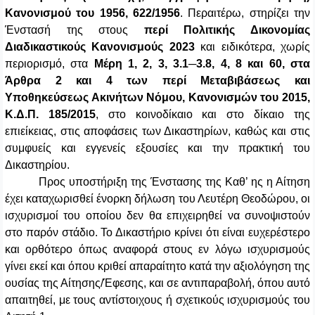
Κανονισμού του 1956, 622/1956
. Περαιτέρω, στηρίζει την
Ένστασή της στους
περί Πολιτικής Δικονομίας
Διαδικαστικούς Κανονισμούς 2023
και ειδικότερα, χωρίς
περιορισμό, στα
Μέρη 1, 2, 3, 3.1─3.8, 4, 8 και 60, στα
Άρθρα 2 και 4 των περί Μεταβιβάσεως και
Υποθηκεύσεως Ακινήτων Νόμου, Κανονισμών του 2015,
Κ.Δ.Π. 185/2015
, στο κοινοδίκαιο και στο δίκαιο της
επιείκειας, στις αποφάσεις των Δικαστηρίων, καθώς και στις
συμφυείς και εγγενείς εξουσίες και την πρακτική του
Δικαστηρίου.
Προς υποστήριξη της Ένστασης της Καθ’ ης η Αίτηση
έχει καταχωρισθεί ένορκη δήλωση του Λευτέρη Θεοδώρου, οι
ισχυρισμοί του οποίου δεν θα επιχειρηθεί να συνοψιστούν
στο παρόν στάδιο. Το Δικαστήριο κρίνει ότι είναι ευχερέστερο
και ορθότερο όπως αναφορά στους εν λόγω ισχυρισμούς
γίνει εκεί και όπου κριθεί απαραίτητο κατά την αξιολόγηση της
ουσίας της Αίτησης/Έφεσης, και σε αντιπαραβολή, όπου αυτό
απαιτηθεί, με τους αντίστοιχους ή σχετικούς ισχυρισμούς του