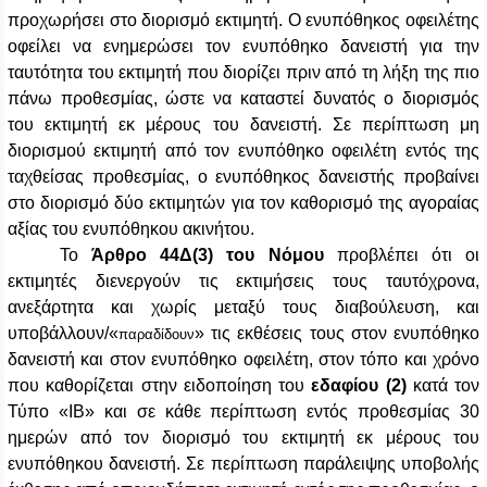
προχωρήσει στο διορισμό εκτιμητή. Ο ενυπόθηκος οφειλέτης
οφείλει να ενημερώσει τον ενυπόθηκο δανειστή για την
ταυτότητα του εκτιμητή που διορίζει πριν από τη λήξη της πιο
πάνω προθεσμίας, ώστε να καταστεί δυνατός ο διορισμός
του εκτιμητή εκ μέρους του δανειστή. Σε περίπτωση μη
διορισμού εκτιμητή από τον ενυπόθηκο οφειλέτη εντός της
ταχθείσας προθεσμίας, ο ενυπόθηκος δανειστής προβαίνει
στο διορισμό δύο εκτιμητών για τον καθορισμό της αγοραίας
αξίας του ενυπόθηκου ακινήτου.
Το
Άρθρο 44Δ(3)
του Νόμου
προβλέπει ότι οι
εκτιμητές διενεργούν τις εκτιμήσεις τους ταυτόχρονα,
ανεξάρτητα και χωρίς μεταξύ τους διαβούλευση, και
υποβάλλουν/«
» τις εκθέσεις τους στον ενυπόθηκο
παραδίδουν
δανειστή και στον ενυπόθηκο οφειλέτη, στον τόπο και χρόνο
που καθορίζεται στην ειδοποίηση του
εδαφίου (2)
κατά τον
Τύπο «ΙΒ» και σε κάθε περίπτωση εντός προθεσμίας 30
ημερών από τον διορισμό του εκτιμητή εκ μέρους του
ενυπόθηκου δανειστή. Σε περίπτωση παράλειψης υποβολής