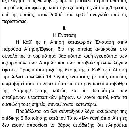
αξιολόγησή τους θα λάβει χώρα σε μεταγενέστερο στάδιο της
παρούσας απόφασης, κατά την εξέταση της Αίτησης/Έφεσης
επί της ουσίας, στον βαθμό που κριθεί αναγκαίο υπό τις
περιστάσεις.
ΙΙ.
Η Ένσταση
Η Καθ’ ης η Αίτηση καταχώρισε Ένσταση στην
παρούσα Αίτηση/Έφεση, διά της οποίας αντικρούει στο
σύνολό της τη νομιμότητα, βασιμότητα και/ή εγκυρότητα των
ισχυρισμών των Αιτητών και των προβαλλόμενων λόγων
έφεσης. Προς υποστήριξη της θέσης της, η Καθ’ ης η Αίτηση
προβάλλει συνολικά 14 λόγους ένστασης, με τους οποίους
αμφισβητεί τόσο το νομικό όσο και το πραγματικό υπόβαθρο
της Αίτησης/Έφεσης, καθώς και τη βασιμότητα των
αιτούμενων θεραπευτικών μέτρων. Οι λόγοι αυτοί, κατά τα
ουσιώδη τους σημεία, συνοψίζονται κατωτέρω.
Προβάλλεται ότι δεν συντρέχουν λόγοι ακύρωσης της
επίδικης Ειδοποίησης κατά τον Τύπο «ΙΑ» και/ή ότι οι Αιτητές
δεν έχουν αποσείσει το βάρος απόδειξης ότι πληρούται