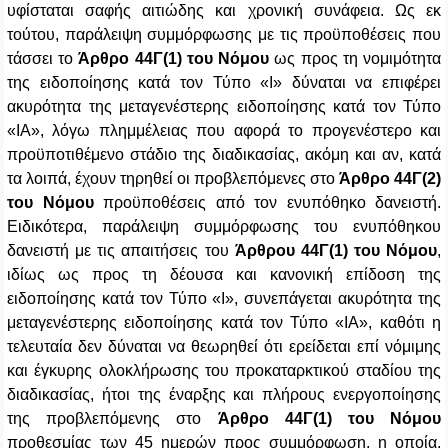
υφίσταται σαφής αιτιώδης και χρονική συνάφεια. Ως εκ
τούτου, παράλειψη συμμόρφωσης με τις προϋποθέσεις που
τάσσει το
Άρθρο 44Γ(1) του Νόμου
ως προς τη νομιμότητα
της ειδοποίησης κατά τον Τύπο «Ι» δύναται να επιφέρει
ακυρότητα της μεταγενέστερης ειδοποίησης κατά τον Τύπο
«ΙΑ», λόγω πλημμέλειας που αφορά το προγενέστερο και
προϋποτιθέμενο στάδιο της διαδικασίας, ακόμη και αν, κατά
τα λοιπά, έχουν τηρηθεί οι προβλεπόμενες στο
Άρθρο 44Γ(2)
του Νόμου
προϋποθέσεις από τον ενυπόθηκο δανειστή.
Ειδικότερα, παράλειψη συμμόρφωσης του ενυπόθηκου
δανειστή με τις απαιτήσεις του
Άρθρου 44Γ(1) του Νόμου
,
ιδίως ως προς τη δέουσα και κανονική επίδοση της
ειδοποίησης κατά τον Τύπο «Ι», συνεπάγεται ακυρότητα της
μεταγενέστερης ειδοποίησης κατά τον Τύπο «ΙΑ», καθότι η
τελευταία δεν δύναται να θεωρηθεί ότι ερείδεται επί νόμιμης
και έγκυρης ολοκλήρωσης του προκαταρκτικού σταδίου της
διαδικασίας, ήτοι της έναρξης και πλήρους ενεργοποίησης
της προβλεπόμενης στο
Άρθρο 44Γ(1) του Νόμου
προθεσμίας των 45 ημερών προς συμμόρφωση, η οποία,