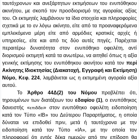
ταυτόχρονων και ανεξάρτητων εκτιμήσεων του ενυπόθηκου
ακινήτου, με σκοπό τον προσδιορισμό της αγοραίας αξίας
του. Οι εκτιμητές λαμβάνουν τα ίδια στοιχεία και πληροφορίες
σχετικά με το εν λόγω ακίνητο, είτε από τα προαναφερόμενα
εμπλεκόμενα μέρη είτε από αρμόδιες κρατικές αρχές ή
υπηρεσίες, είτε και από τις δύο αυτές πηγές. Παρέχεται
περαιτέρω δυνατότητα στον ενυπόθηκο οφειλέτη, αντί
διορισμού εκτιμητή κατά τα ανωτέρω, να αιτηθεί όπως η αξία
γενικής εκτίμησης του ενυπόθηκου ακινήτου κατά τον
περί
Ακίνητης Ιδιοκτησίας (Διακατοχή, Εγγραφή και Εκτίμηση)
Νόμο, Κεφ. 224
, λαμβάνεται ως η εκτιμημένη αγοραία αξία
αυτού.
Το
Άρθρο 44Δ(2)
του Νόμου
προβλέπει ότι,
τηρουμένων των διατάξεων του
εδαφίου (1)
, ο ενυπόθηκος
δανειστής «
» στον ενυπόθηκο οφειλέτη ειδοποίηση
επιδίδει
κατά τον Τύπο «ΙΒ» του Δεύτερου Παραρτήματος, η οποία
δύναται να επιδοθεί πριν, μετά ή ταυτόχρονα με την
ειδοποίηση κατά τον Τύπο «ΙΑ», με την οποία τον
πληροφορεί ότι εντός δέκα ημερών από την επίδοση θα