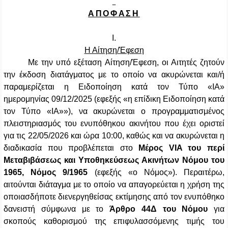
ΑΠΟΦΑΣΗ
Ι.
Η Αίτηση/Έφεση
Με την υπό εξέταση Αίτηση/Έφεση, οι Αιτητές ζητούν
την έκδοση διατάγματος με το οποίο να ακυρώνεται και/ή
παραμερίζεται η Ειδοποίηση κατά τον Τύπο «ΙΑ»
ημερομηνίας 09/12/2025 (εφεξής «η επίδικη Ειδοποίηση κατά
τον Τύπο «ΙΑ»»), να ακυρώνεται ο προγραμματισμένος
πλειστηριασμός του ενυπόθηκου ακινήτου που έχει οριστεί
για τις 22/05/2026 και ώρα 10:00, καθώς και να ακυρώνεται η
διαδικασία που προβλέπεται στο
Μέρος VIA του περί
Μεταβιβάσεως και Υποθηκεύσεως Ακινήτων Νόμου του
1965, Νόμος 9/1965
(εφεξής «ο Νόμος»). Περαιτέρω,
αιτούνται διάταγμα με το οποίο να απαγορεύεται η χρήση της
οποιασδήποτε διενεργηθείσας εκτίμησης από τον ενυπόθηκο
δανειστή σύμφωνα με το
Άρθρο 44Δ του Νόμου
για
σκοπούς καθορισμού της επιφυλασσόμενης τιμής του