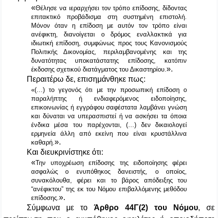
«
Θέλησε να ιεραρχήσει τον τρόπο επίδοσης, δίδοντας
επιτακτικό προβάδισμα στη συστημένη επιστολή.
Μόνον όταν η επίδοση με αυτόν τον τρόπο είναι
ανέφικτη, διανοίγεται ο δρόμος εναλλακτικά για
ιδιωτική επίδοση, συμφώνως προς τους Κανονισμούς
Πολιτικής Δικονομίας, περιλαμβανομένης και της
δυνατότητας υποκατάστατης επίδοσης, κατόπιν
».
έκδοσης σχετικού διατάγματος του Δικαστηρίου.
Περαιτέρω δε, επισημάνθηκε πως:
«(…) το γεγονός ότι με την προσωπική επίδοση ο
παραλήπτης ή ενδιαφερόμενος ειδοποίησης,
επικοινωνίας ή εγγράφου σαφέστατα λαμβάνει γνώση
και δύναται να υπερασπιστεί ή να ασκήσει τα όποια
ένδικα μέσα του παρέχονται, (…) δεν δικαιολογεί
ερμηνεία άλλη από εκείνη που είναι κρυστάλλινα
».
καθαρή.
Και διευκρινίστηκε ότι:
«
Την υποχρέωση επίδοσης της ειδοποίησης φέρει
ασφαλώς ο ενυπόθηκος δανειστής, ο οποίος,
συνακόλουθα, φέρει και το βάρος απόδειξης του
“ανέφικτου” της εκ του Νόμου επιβαλλόμενης μεθόδου
».
επίδοσης.
Σύμφωνα με το
Άρθρο 44Γ(2)
του Νόμου
, σε