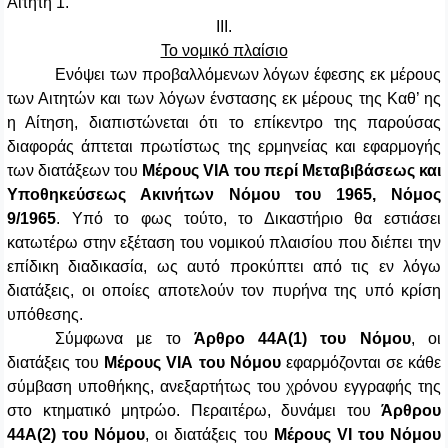
Αιτητή 1.
ΙΙΙ.
Το νομικό πλαίσιο
Ενόψει των προβαλλόμενων λόγων έφεσης εκ μέρους
των Αιτητών και των λόγων ένστασης εκ μέρους της Καθ’ ης
η Αίτηση, διαπιστώνεται ότι το επίκεντρο της παρούσας
διαφοράς άπτεται πρωτίστως της ερμηνείας και εφαρμογής
των διατάξεων του
Μέρους VΙΑ του περί Μεταβιβάσεως και
Υποθηκεύσεως Ακινήτων Νόμου του 1965, Νόμος
9/1965
. Υπό το φως τούτο, το Δικαστήριο θα εστιάσει
κατωτέρω στην εξέταση του νομικού πλαισίου που διέπει την
επίδικη διαδικασία, ως αυτό προκύπτει από τις εν λόγω
διατάξεις, οι οποίες αποτελούν τον πυρήνα της υπό κρίση
υπόθεσης.
Σύμφωνα με το
Άρθρο 44Α(1) του Νόμου
, οι
διατάξεις του
Μέρους VIA
του Νόμου
εφαρμόζονται σε κάθε
σύμβαση υποθήκης, ανεξαρτήτως του χρόνου εγγραφής της
στο κτηματικό μητρώο. Περαιτέρω, δυνάμει του
Άρθρου
44Α(2)
του Νόμου
, οι διατάξεις του
Μέρους VI
του Νόμου