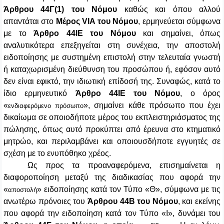
Άρθρου 44Γ(1)
του Νόμου
καθώς και όπου αλλού
απαντάται στο
Μέρος
VIA
του Νόμου
, ερμηνεύεται σύμφωνα
με το
Άρθρο 44ΙΕ
του Νόμου
και σημαίνει, όπως
αναλυτικότερα επεξηγείται στη συνέχεια, την αποστολή
ειδοποίησης με συστημένη επιστολή στην τελευταία γνωστή
ή καταχωρισμένη διεύθυνση του προσώπου ή, εφόσον αυτό
δεν είναι εφικτό, την ιδιωτική επίδοσή της. Συναφώς, κατά το
ίδιο ερμηνευτικό
Άρθρο 44ΙΕ
του Νόμου
, ο όρος
«
», σημαίνει κάθε πρόσωπο που έχει
ενδιαφερόμενο πρόσωπο
δικαίωμα σε οποιοδήποτε μέρος του εκπλειστηριάσματος της
πώλησης, όπως αυτό προκύπτει από έρευνα στο κτηματικό
μητρώο, και περιλαμβάνει και οποιουσδήποτε εγγυητές σε
σχέση με το ενυπόθηκο χρέος.
Ως προς τα προαναφερόμενα, επισημαίνεται η
διαφοροποίηση μεταξύ της διαδικασίας που αφορά την
«
» ειδοποίησης κατά τον Τύπο «Θ», σύμφωνα με τις
αποστολή
ανωτέρω πρόνοιες του
Άρθρου 44Β
του Νόμου
, και εκείνης
που αφορά την ειδοποίηση κατά τον Τύπο «Ι», δυνάμει του