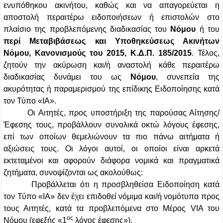
ενυπόθηκου ακινήτου, καθώς και να απαγορεύεται η
αποστολή περαιτέρω ειδοποιήσεων ή επιστολών στο
πλαίσιο της προβλεπόμενης διαδικασίας του
Νόμου
ή
του
περί Μεταβιβάσεως και Υποθηκεύσεως Ακινήτων
Νόμου, Κανονισμούς του 2015, Κ.Δ.Π. 185/2015
. Τέλος,
ζητούν την ακύρωση και/ή αναστολή κάθε περαιτέρω
διαδικασίας δυνάμει του ως
Νόμου
, συνεπεία της
ακυρότητας ή παραμερισμού της επίδικης Ειδοποίησης κατά
τον Τύπο «ΙΑ».
Οι Αιτητές, προς υποστήριξη της παρούσας Αίτησης/
Έφεσης τους, προβάλλουν συνολικά οκτώ λόγους έφεσης,
επί των οποίων θεμελιώνουν τα πιο πάνω αιτήματα ή
αξιώσεις τους. Οι λόγοι αυτοί, οι οποίοι είναι αρκετά
εκτεταμένοι και αφορούν διάφορα νομικά και πραγματικά
ζητήματα, συνοψίζονται ως ακολούθως:
Προβάλλεται ότι η προσβληθείσα Ειδοποίηση κατά
τον Τύπο «ΙΑ» δεν έχει επιδοθεί νόμιμα και/ή νομότυπα προς
τους Αιτητές, κατά τα προβλεπόμενα στο Μέρος VIA του
ος
Νόμου (εφεξής «1
λόγος έφεσης»).