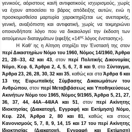
γενικούς, αόριστους και/ή αντιφατικούς ισχυρισμούς, χωρίς
να έχουν αποσείσει το βάρος απόδειξης αυτών, ενώ η
προσκομισθείσα μαρτυρία χαρακτηρίζεται ως ανεπαρκής,
γενική, αναξιόπιστη και αντιφατική, χωρίς να τεκμηριώνει
οποιονδήποτε λόγο που να δικαιολογεί την έκδοση των
ος
αιτούμενων διαταγμάτων (εφεξής «14
λόγος ένστασης»).
Η Καθ’ ης η Αίτηση στηρίζει την Ένστασή της στον
περί Δικαστηρίων Νόμο του 1960, Νόμος 14/1960, Άρθρα
21, 28─33, 42 και 43
, στον
περί Πολιτικής Δικονομίας
Νόμο, Κεφ. 6, Άρθρα 2, 4, 5, 6, 7, 8 και 9
, στο
Σύνταγμα,
Άρθρα 23, 26, 28, 30, 32 και 35
, καθώς και στα
Άρθρα 6 και
13 της Ευρωπαϊκής Σύμβασης Δικαιωμάτων του
Ανθρώπου
, στον
περί Μεταβιβάσεως και Υποθηκεύσεως
Ακινήτων Νόμο του 1965, Νόμος 9/1965, Άρθρα 5, 21, 27,
36, 37, 44, 44Α─44ΙΑΑ και 51
, στον
περί Ακίνητης
Ιδιοκτησίας (Διακατοχή, Εγγραφή και Εκτίμηση) Νόμο,
Κεφ. 224, Άρθρα 2, 80 και 81
, καθώς και στους
Κανονισμούς 5, 7, 8, 9, 14, 15 και 17 του περί Ακίνητης
Ιδιοκτησίας (Διακατοχή, Εγγραφή και Εκτίμηση)