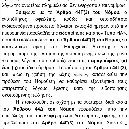
λόγω της ανωτέρω πλημμέλειας, δεν ενεργοποιείται νομίμως.
Σύμφωνα με το
Άρθρο 44Γ(3)
του Νόμου
, ο
ενυπόθηκος οφειλέτης, καθώς και οποιοδήποτε
ενδιαφερόμενο πρόσωπο, δύναται, εντός 45 ημερών από την
ημερομηνία παραλαβής της ειδοποίησης κατά τον Τύπο «ΙΑ»,
η οποία εκδίδεται δυνάμει του
Άρθρου 44Γ(2)
του Νόμου
, να
καταχωρίσει έφεση στο Επαρχιακό Δικαστήριο για
παραμερισμό της ειδοποίησης σκοπούμενης πώλησης, μόνο
για τους λόγους που καθορίζονται στις
παραγράφους (α)
έως (η)
του ίδιου άρθρου. Η διατύπωση του
Άρθρου 44Γ(3)
,
και ιδίως η χρήση της λέξης «
», καταδεικνύει την
μόνο
πρόθεση του Νομοθέτη να καθορίσει εξαντλητικά τους
επιτρεπτούς λόγους έφεσης κατά της ειδοποίησης
σκοπούμενης πώλησης.
Η επακόλουθη, σε σχέση με τα ανωτέρω, διαδικασία
του
Άρθρου 44Δ
του Νόμου
εφαρμόζεται υπό την
επιφύλαξη του προαναφερόμενου δικαιώματος έφεσης που
προβλέπεται στο
Άρθρο 44Γ(3)
του Νόμου
. Συνεπώς,