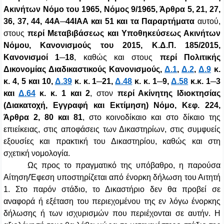
Ακινήτων Νόμο του 1965, Νόμος 9/1965, Άρθρα 5, 21, 27,
36, 37, 44, 44Α─44ΙΑΑ και 51
και τα Παραρτήματα
αυτού,
στους
περί Μεταβιβάσεως και Υποθηκεύσεως Ακινήτων
Νόμου, Κανονισμούς του 2015, Κ.Δ.Π. 185/2015,
Κανονισμοί 1─18
, καθώς και στους
περί Πολιτικής
Δικονομίας Διαδικαστικούς Κανονισμούς,
Δ.1
,
Δ.2
,
Δ.9
κ.
κ. 4, 5 και 10,
Δ.39
κ. κ. 1─21,
Δ.48
κ. κ. 1─9,
Δ.58
κ.κ. 1─3
και
Δ.64
κ. κ. 1 και 2
, στον
περί Ακίνητης Ιδιοκτησίας
(Διακατοχή, Εγγραφή και Εκτίμηση) Νόμο, Κεφ. 224,
Άρθρα 2, 80 και 81
, στο κοινοδίκαιο και στο δίκαιο της
επιείκειας, στις αποφάσεις των Δικαστηρίων, στις συμφυείς
εξουσίες και πρακτική του Δικαστηρίου, καθώς και στη
σχετική νομολογία.
Ως προς το πραγματικό της υπόβαθρο, η παρούσα
Αίτηση/Έφεση υποστηρίζεται από ένορκη δήλωση του Αιτητή
1. Στο παρόν στάδιο, το Δικαστήριο δεν θα προβεί σε
αναφορά ή εξέταση του περιεχομένου της εν λόγω ένορκης
δήλωσης ή των ισχυρισμών που περιέχονται σε αυτήν. Η