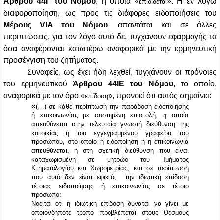
Άρθρου 44Γ
του Νόμου
, η οποία «
». Η εν λόγω
επιδίδεται
διαφοροποίηση, ως προς τις διάφορες ειδοποιήσεις του
Μέρους VIA του Νόμου
, απαντάται και σε άλλες
περιπτώσεις, για τον λόγο αυτό δε, τυγχάνουν εφαρμογής τα
όσα αναφέρονται κατωτέρω αναφορικά με την ερμηνευτική
προσέγγιση του ζητήματος.
Συναφείς, ως έχει ήδη λεχθεί, τυγχάνουν οι πρόνοιες
του ερμηνευτικού
Άρθρου 44ΙΕ
του Νόμου
, το οποίο,
αναφορικά με τον όρο «
», προνοεί ότι αυτός σημαίνει:
επίδοση
«
(…) σε κάθε περίπτωση την παράδοση ειδοποίησης
ή επικοινωνίας με συστημένη επιστολή, η οποία
απευθύνεται στην τελευταία γνωστή διεύθυνση της
κατοικίας ή του εγγεγραμμένου γραφείου του
προσώπου, στο οποίο η ειδοποίηση ή η επικοινωνία
απευθύνεται, ή στη σχετική διεύθυνση που είναι
καταχωρισμένη σε μητρώο του Τμήματος
Κτηματολογίου και Χωρομετρίας, και σε περίπτωση
που αυτό δεν είναι εφικτό, την ιδιωτική επίδοση
τέτοιας ειδοποίησης ή επικοινωνίας σε τέτοιο
πρόσωπο:
Νοείται ότι η ιδιωτική επίδοση δύναται να γίνει με
οποιονδήποτε τρόπο προβλέπεται στους Θεσμούς