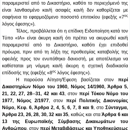
παραμεριστεί από το Δικαστήριο, καθότι το περιεχόμενό της
είναι λανθασμένο και/ή ασαφές και/ή δεν καθορίζεται με
ος
σαφήνεια το εφαρμοζόμενο ποσοστό επιτοκίου (εφεξής «7
λόγος έφεσης»).
Τέλος, προβάλλεται ότι η επίδικη Ειδοποίηση κατά τον
Τύπο «ΙΑ» είναι άκυρη και/ή ότι πρέπει να ακυρωθεί και/ή
παραμεριστεί από το Δικαστήριο, καθότι έχει επιδοθεί
πρόωρα, πριν από τη λήξη της προθεσμίας καταβολής της
οφειλής προς τον ενυπόθηκο δανειστή, με αποτέλεσμα να
καθίσταται μη νόμιμη και/ή άκυρη η σχετική διαδικασία
ος
επίδοσής της (εφεξής «8
λόγος έφεσης»).
Η παρούσα Αίτηση/Έφεση βασίζεται στον
περί
Δικαστηρίων Νόμο του 1960, Νόμος 14/1960, Άρθρα 5,
21, 22, 27, 28─31, 42 και 43
, στον
περί Τόκου Νόμο του
1977, Νόμος 2/1977
, στον
περί Πολιτικής Δικονομίας
Νόμο, Κεφ. 6, Άρθρα 2, 4, 5, 6, 7, 8 και 9
, στο
Σύνταγμα,
Άρθρα 23, 26, 28, 30, 32 και 35
, καθώς και στα
Άρθρα 6 και
13 της Ευρωπαϊκής Σύμβασης Δικαιωμάτων του
Ανθρώπου
, στον
περί Μεταβιβάσεως και Υποθηκεύσεως