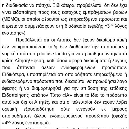
η διαδικασία να πάσχει. Ειδικότερα, προβάλλεται ότι δεν έχει
γίνει ειδοποίηση προς τους κατόχους εμπράγματων βαρών
(ΜΕΜΟ), οι οποίοι φέρονται ως επηρεαζόμενα πρόσωπα και
ος
έπρεπε να συμμετάσχουν στη διαδικασία (εφεξής «3
λόγος
ένστασης»).
Προβάλλεται ότι οι Αιτητές δεν έχουν δικαίωμα και/ή
δεν νομιμοποιούνται και/ή δεν διαθέτουν την απαιτούμενη
νομική υπόσταση (locus standi) για να προωθήσουν την υπό
κρίση Αίτηση/Έφεση, καθ’ όσον αφορά δικαιώματα ή λόγους
που άπτονται άλλων ενδιαφερόμενων προσώπων.
Ειδικότερα, υποστηρίζεται ότι οποιοδήποτε επηρεαζόμενο ή
ενδιαφερόμενο πρόσωπο που δικαιούται να προωθήσει λόγο
έφεσης ή να διαμαρτυρηθεί για την επίδοση της επίδικης
Ειδοποίησης κατά τον Τύπο «ΙΑ» είναι το ίδιο το πρόσωπο
αυτό και όχι οι Αιτητές, και ότι οι τελευταίοι δεν έχουν λάβει
σχετική εξουσιοδότηση ούτε ενεργούν εκ μέρους
οποιουδήποτε άλλου ενδιαφερόμενου προσώπου (εφεξής
ος
«4
λόγος ένστασης»).