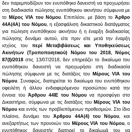
δεν παρεμποδίζουν τον ενυπόθηκο δανειστή να προχωρήσει
στη διαδικασία πώλησης ενυπόθηκου ακινήτου σύμφωνα με
το
Μέρος VIA
του Νόμου
. Επιπλέον, με βάση το
Άρθρο
44Α(4Α)
του Νόμου
, η εξασφάλιση δικαστικού διατάγματος
για πώληση ενυπόθηκου ακινήτου ή η έναρξη διαδικασίας
πώλησης δυνάμει αυτού, είτε πριν είτε μετά την έναρξη
ισχύος του
περί Μεταβιβάσεως και Υποθηκεύσεως
Ακινήτων (Τροποποιητικού) Νόμου του 2018, Νόμος
87(Ι)/2018
στις 13/07/2018, δεν επηρεάζει το δικαίωμα του
ενυπόθηκου δανειστή να προχωρήσει στη διαδικασία
πώλησης σύμφωνα με τις διατάξεις του
Μέρους VIA
του
Νόμου
.
Συναφώς, διατηρείται το δικαίωμα του ενυπόθηκου
οφειλέτη ή άλλου ενδιαφερόμενου προσώπου
κατά την
έννοια του
Άρθρου 44ΙΕ
του Νόμου
να προσφύγει στο
Δικαστήριο, σύμφωνα με τις διατάξεις του
Μέρους
VIA
του
Νόμου
και εντός των προβλεπόμενων προθεσμιών. Στο ίδιο
πλαίσιο, δυνάμει του
Άρθρου 44Α(4)
του Νόμου
, και
ανεξαρτήτως των προνοιών του
Μέρους VIA
του Νόμου
, ο
ενυπόθηκος δανειστής διατηρεί το δικαίωμά του να