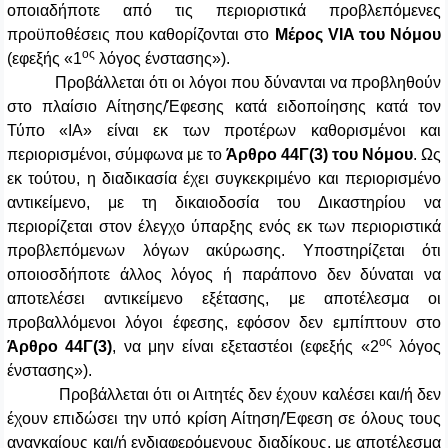
οποιαδήποτε από τις περιοριστικά προβλεπόμενες
προϋποθέσεις που καθορίζονται στο
Μέρος VIA του Νόμου
ος
(εφεξής «1
λόγος ένστασης»).
Προβάλλεται ότι οι λόγοι που δύνανται να προβληθούν
στο πλαίσιο Αίτησης/Έφεσης κατά ειδοποίησης κατά τον
Τύπο «ΙΑ» είναι εκ των προτέρων καθορισμένοι και
περιορισμένοι, σύμφωνα με το
Άρθρο 44Γ(3) του Νόμου
. Ως
εκ τούτου, η διαδικασία έχει συγκεκριμένο και περιορισμένο
αντικείμενο, με τη δικαιοδοσία του Δικαστηρίου να
περιορίζεται στον έλεγχο ύπαρξης ενός εκ των περιοριστικά
προβλεπόμενων λόγων ακύρωσης. Υποστηρίζεται ότι
οποιοσδήποτε άλλος λόγος ή παράπονο δεν δύναται να
αποτελέσει αντικείμενο εξέτασης, με αποτέλεσμα οι
προβαλλόμενοι λόγοι έφεσης, εφόσον δεν εμπίπτουν στο
ος
Άρθρο 44Γ(3)
, να μην είναι εξεταστέοι (εφεξής «2
λόγος
ένστασης»).
Προβάλλεται ότι οι Αιτητές δεν έχουν καλέσει και/ή δεν
έχουν επιδώσει την υπό κρίση Αίτηση/Έφεση σε όλους τους
αναγκαίους και/ή ενδιαφερόμενους διαδίκους, με αποτέλεσμα