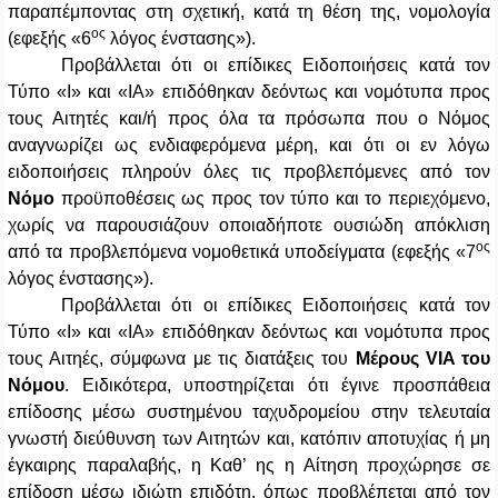
παραπέμποντας στη σχετική, κατά τη θέση της, νομολογία
ος
(εφεξής «6
λόγος ένστασης»).
Προβάλλεται ότι οι επίδικες Ειδοποιήσεις κατά τον
Τύπο «Ι» και «ΙΑ» επιδόθηκαν δεόντως και νομότυπα προς
τους Αιτητές και/ή προς όλα τα πρόσωπα που ο Νόμος
αναγνωρίζει ως ενδιαφερόμενα μέρη, και ότι οι εν λόγω
ειδοποιήσεις πληρούν όλες τις προβλεπόμενες από τον
Νόμο
προϋποθέσεις ως προς τον τύπο και το περιεχόμενο,
χωρίς να παρουσιάζουν οποιαδήποτε ουσιώδη απόκλιση
ος
από τα προβλεπόμενα νομοθετικά υποδείγματα (εφεξής «7
λόγος ένστασης»).
Προβάλλεται ότι οι επίδικες Ειδοποιήσεις κατά τον
Τύπο «Ι» και «ΙΑ» επιδόθηκαν δεόντως και νομότυπα προς
τους Αιτηές, σύμφωνα με τις διατάξεις του
Μέρους VIA του
Νόμου
. Ειδικότερα, υποστηρίζεται ότι έγινε προσπάθεια
επίδοσης μέσω συστημένου ταχυδρομείου στην τελευταία
γνωστή διεύθυνση των Αιτητών και, κατόπιν αποτυχίας ή μη
έγκαιρης παραλαβής, η Καθ’ ης η Αίτηση προχώρησε σε
επίδοση μέσω ιδιώτη επιδότη, όπως προβλέπεται από τον