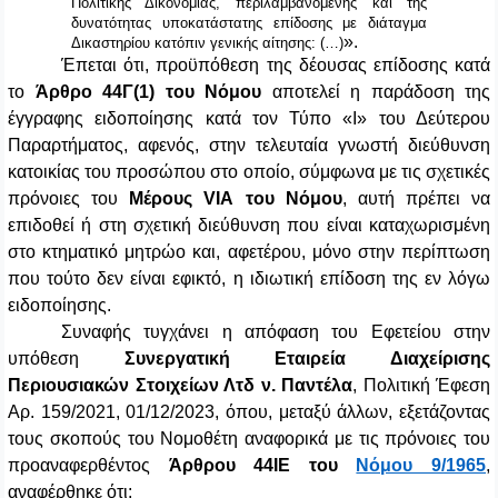
Πολιτικής Δικονομίας, περιλαμβανομένης και της
δυνατότητας υποκατάστατης επίδοσης με διάταγμα
».
Δικαστηρίου κατόπιν γενικής αίτησης: (…)
Έπεται ότι, προϋπόθεση της δέουσας επίδοσης κατά
το
Άρθρο 44Γ(1)
του Νόμου
αποτελεί η παράδοση της
έγγραφης ειδοποίησης κατά τον Τύπο «Ι» του Δεύτερου
Παραρτήματος, αφενός, στην τελευταία γνωστή διεύθυνση
κατοικίας του προσώπου στο οποίο, σύμφωνα με τις σχετικές
πρόνοιες του
Μέρους
VIA
του Νόμου
, αυτή πρέπει να
επιδοθεί ή στη σχετική διεύθυνση που είναι καταχωρισμένη
στο κτηματικό μητρώο και, αφετέρου, μόνο στην περίπτωση
που τούτο δεν είναι εφικτό, η ιδιωτική επίδοση της εν λόγω
ειδοποίησης.
Συναφής τυγχάνει η απόφαση του Εφετείου στην
υπόθεση
Συνεργατική Εταιρεία Διαχείρισης
Περιουσιακών Στοιχείων Λτδ ν. Παντέλα
, Πολιτική Έφεση
Αρ. 159/2021, 01/12/2023, όπου, μεταξύ άλλων, εξετάζοντας
τους σκοπούς του Νομοθέτη αναφορικά με τις πρόνοιες του
προαναφερθέντος
Άρθρου 44ΙΕ του
Νόμου 9/1965
,
αναφέρθηκε ότι: