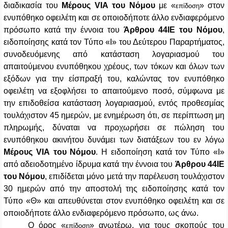
διαδικασία του
Μέρους VIA
του Νόμου
με «
»
στον
επίδοση
ενυπόθηκο οφειλέτη και σε οποιοδήποτε άλλο ενδιαφερόμενο
πρόσωπο
κατά την έννοια του
Άρθρου 44ΙΕ
του Νόμου
,
ειδοποίησης κατά τον Τύπο «Ι»
του Δεύτερου Παραρτήματος,
συνοδευόμενης από κατάσταση λογαριασμού του
απαιτούμενου ενυπόθηκου χρέους, των τόκων και όλων των
εξόδων για την είσπραξή του, καλώντας τον ενυπόθηκο
οφειλέτη να εξοφλήσει το απαιτούμενο ποσό, σύμφωνα με
την επιδοθείσα κατάσταση λογαριασμού, εντός προθεσμίας
τουλάχιστον 45 ημερών, με ενημέρωση ότι, σε περίπτωση μη
πληρωμής, δύναται να προχωρήσει σε πώληση του
ενυπόθηκου ακινήτου δυνάμει των διατάξεων του εν λόγω
Μέρους
VIA
του Νόμου
. Η ειδοποίηση κατά τον Τύπο «Ι»
από αδειοδοτημένο ίδρυμα κατά την έννοια του
Άρθρου 44ΙΕ
του Νόμου
, επιδίδεται μόνο μετά την παρέλευση τουλάχιστον
30 ημερών από την αποστολή της ειδοποίησης κατά τον
Τύπο «Θ» και απευθύνεται στον ενυπόθηκο οφειλέτη και σε
οποιοδήποτε άλλο ενδιαφερόμενο πρόσωπο, ως άνω.
Ο όρος «
» ανωτέρω, για τους σκοπούς του
επίδοση