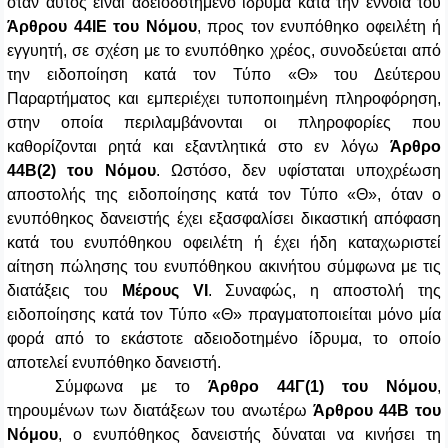
όταν αυτός είναι αδειοδοτημένο ίδρυμα κατά την έννοια του
Άρθρου 44ΙΕ
του Νόμου
, προς τον ενυπόθηκο οφειλέτη ή
εγγυητή, σε σχέση με το ενυπόθηκο χρέος, συνοδεύεται από
την ειδοποίηση κατά τον Τύπο «Θ» του Δεύτερου
Παραρτήματος και εμπεριέχει τυποποιημένη πληροφόρηση,
στην οποία περιλαμβάνονται οι πληροφορίες που
καθορίζονται ρητά και εξαντλητικά στο εν λόγω
Άρθρο
44Β(2)
του Νόμου
. Ωστόσο, δεν υφίσταται υποχρέωση
αποστολής της ειδοποίησης κατά τον Τύπο «Θ», όταν ο
ενυπόθηκος δανειστής έχει εξασφαλίσει δικαστική απόφαση
κατά του ενυπόθηκου οφειλέτη ή έχει ήδη καταχωριστεί
αίτηση πώλησης του ενυπόθηκου ακινήτου σύμφωνα με τις
διατάξεις του
Μέρους VI
. Συναφώς,
η αποστολή της
ειδοποίησης κατά τον Τύπο «Θ» πραγματοποιείται μόνο μία
φορά από το εκάστοτε αδειοδοτημένο ίδρυμα, το οποίο
αποτελεί ενυπόθηκο δανειστή.
Σύμφωνα με το
Άρθρο 44Γ(1)
του Νόμου
,
τηρουμένων των διατάξεων του ανωτέρω
Άρθρου 44Β
του
Νόμου
, ο ενυπόθηκος δανειστής δύναται να κινήσει τη