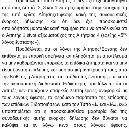
Προβάλλεται ότι ο Αιτητής 1 δεν έχει εξουσιοδοτηθεί
από τους Αιτητές 2, 3 και 4 να προχωρήσει στην καταχώριση
της υπό κρίση Αίτησης/Έφεσης και/ή της συνοδευτικής
ένορκης δήλωσης, και ότι δεν έχει προσκομιστεί
οποιαδήποτε μαρτυρία και/ή τεκμήριο που να αποδεικνύει ότι
ος
ο Αιτητής 1 είναι αξιωματούχος της Αιτήτριας 4 (εφεξής «5
λόγος ένστασης»).
Προβάλλεται ότι οι λόγοι της Αίτησης/Έφεσης δεν
εκτίθενται με επαρκή σαφήνεια και πληρότητα, με αποτέλεσμα
να μην καθορίζονται επαρκώς τα επίδικα ζητήματα και να μην
είναι δυνατή η πλήρης και ουσιαστική αντίκρουσή τους από
την Καθ’ ης η Αίτηση, είτε στο στάδιο της ένστασης είτε κατά
την ακροαματική διαδικασία. Ειδικότερα, προβάλλεται ότι οι
Αιτητές δεν παρέχουν επαρκείς λεπτομέρειες αναφορικά με
τους λόγους έφεσης, το φερόμενο παράτυπο της επίδοσης
των επίδικων Ειδοποιήσεων κατά τον Τύπο «Ι» και «ΙΑ», ενώ
υποστηρίζεται ότι η προσκομισθείσα μαρτυρία δια της
συνοδευτικής αυτής ένορκης δήλωσης δεν δύναται να
καλύψει τα εν λόγω κενά στους λόγους έφεσης,