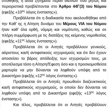
υποθήκης ή άλλα ζητήματα πέραν εκείνων που ρητώς και
περιοριστικά προβλέπονται στο
Άρθρο 44Γ(3) του Νόμου
ος
(εφεξής «10
λόγος ένστασης»).
Προβάλλεται ότι η διαδικασία που ακολουθήθηκε από
την Καθ’ ης η Αίτηση δυνάμει του
Μέρους VIA του Νόμου
ήταν καθ’ όλα ορθή, νόμιμη και νομότυπη, καθώς και σε
πλήρη συμμόρφωση με τις διατάξεις της κείμενης νομοθεσίας
ος
(εφεξής «11
λόγος ένστασης»).
Προβάλλεται ότι οι Αιτητές προβάλλουν γενικούς,
αόριστους και/ή αντιφατικούς ισχυρισμούς και ότι δεν έχουν
αποσείσει το βάρος απόδειξης των ισχυρισμών τους, με
αποτέλεσμα τόσο η Αίτηση/Έφεση όσο και η προσκομισθείσα
μαρτυρία να μην δύνανται να ληφθούν υπόψη από το
ος
Δικαστήριο (εφεξής «12
λόγος ένστασης»).
Προβάλλεται ότι οι Αιτητές προωθούν διαζευκτικούς
και/ή αντιφατικούς ισχυρισμούς, οι οποίοι δεν δύνανται να
ος
ληφθούν υπόψη από το Δικαστήριο (εφεξής «13
λόγος
ένστασης»).
Και τέλος, προβάλλεται ότι οι Αιτητές προβάλλουν