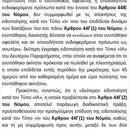
περίπτωση που ο ενυπόθηκος οφειλέτης ή οποιοδήποτε
ενδιαφερόμενο πρόσωπο κατά την έννοια του
Άρθρου 44ΙΕ
του Νόμου
, δεν συμμορφωθεί με τις απαιτήσεις της
ειδοποίησης κατά τον Τύπο «Ι» που του επιδίδεται δυνάμει
των διατάξεων του πιο πάνω
Άρθρου 44Γ(1)
του Νόμου
, ο
ενυπόθηκος δανειστής δύναται να «
» στον ενυπόθηκο
επιδώσει
οφειλέτη και σε οποιοδήποτε ενδιαφερόμενο πρόσωπο ως
ανωτέρω, δεύτερη έγγραφη ειδοποίηση κατά τον Τύπο «ΙΑ»
του Δευτέρου Παραρτήματος, στην οποία να αναφέρεται ότι το
ενυπόθηκο ακίνητο πρόκειται να πωληθεί με πλειστηριασμό,
η οποία επιδίδεται εντός περιόδου όχι μικρότερης των 45
ημερών από την καθορισμένη ημέρα και ώρα πώλησης του
ενυπόθηκου ακινήτου.
Προκύπτει, συνεπώς, ότι η «δεύτερη» ειδοποίηση
κατά τον Τύπο «ΙΑ», η οποία προβλέπεται στο
Άρθρο 44Γ(2)
του Νόμου
, αποτελεί παράγωγη διαδικαστική πράξη,
προϋποθέτουσα την προηγούμενη επίδοση της ειδοποίησης
κατά τον Τύπο «Ι» του
Άρθρου 44Γ(1) του Νόμου
, καθώς
και τη μη συμμόρφωση προς αυτήν, μεταξύ δε των δύο