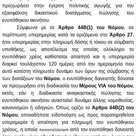
προχωρήσει στην έγερση πολιτικής αγωγής για την
εξασφάλιση δικαστικού διατάγματος πώλησης του
ενυπόθηκου ακινήτου.
Σύμφωνα με το
Άρθρο 44Β(1)
του Νόμου
, σε
περίπτωση υπερημερίας κατά τα οριζόμενα στο
Άρθρο 27
,
ήτοι υπερημερίας στην πληρωμή δόσης ή τόκου σε σύμβαση
υποθήκης, ως αποτέλεσμα της οποίας ολόκληρο το
ενυπόθηκο χρέος καθίσταται απαιτητό και η υπερημερία
διαρκεί τουλάχιστον 120 ημέρες από την ημερομηνία που
αυτό κατέστη πληρωτέο δυνάμει των όρων της σύμβασης ή
των διατάξεων του
Νόμου
, ο ενυπόθηκος δανειστής δύναται
να προχωρήσει στη διαδικασία του
Μέρους VIA
του Νόμου
,
εκτός εάν η διαδικασία αναγκαστικής πώλησης του
ενυπόθηκου ακινήτου ανασταλεί δυνάμει άλλης νομοθεσίας,
κανονισμών ή οδηγιών. Όπως ορίζει το
Άρθρο 44Β(2)
του
Νόμου
, οποιαδήποτε ειδοποίηση ως προς παρατηρηθείσα
υπερημερία ή απαίτηση για πληρωμή του ενυπόθηκου
χρέους, η οποία «
» από τον ενυπόθηκο δανειστή
αποστέλλεται