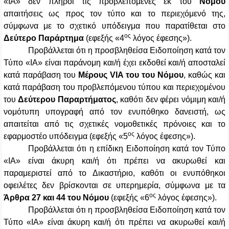
«ΙΑ» δεν πληροί τις προβλεπόμενες εκ του
Νόμου
απαιτήσεις ως προς τον τύπο και το περιεχόμενό της,
σύμφωνα με το σχετικό υπόδειγμα που παρατίθεται στο
ος
Δεύτερο Παράρτημα
(εφεξής «4
λόγος έφεσης»).
Προβάλλεται ότι η προσβληθείσα Ειδοποίηση κατά τον
Τύπο «ΙΑ» είναι παράνομη και/ή έχει εκδοθεί και/ή αποσταλεί
κατά παράβαση του
Μέρους VIA του του Νόμου
, καθώς και
κατά παράβαση του προβλεπόμενου τύπου και περιεχομένου
του
Δεύτερου Παραρτήματος
, καθότι δεν φέρει νόμιμη και/ή
νομότυπη υπογραφή από τον ενυπόθηκο δανειστή, ως
απαιτείται από τις σχετικές νομοθετικές πρόνοιες και το
ος
εφαρμοστέο υπόδειγμα (εφεξής «5
λόγος έφεσης»).
Προβάλλεται ότι η επίδικη Ειδοποίηση κατά τον Τύπο
«ΙΑ» είναι άκυρη και/ή ότι πρέπει να ακυρωθεί και
παραμεριστεί από το Δικαστήριο, καθότι οι ενυπόθηκοι
οφειλέτες δεν βρίσκονται σε υπερημερία, σύμφωνα με τα
ος
Άρθρα 27 και 44 του Νόμου
(εφεξής «6
λόγος έφεσης»).
Προβάλλεται ότι η προσβληθείσα Ειδοποίηση κατά τον
Τύπο «ΙΑ» είναι άκυρη και/ή ότι πρέπει να ακυρωθεί και/ή