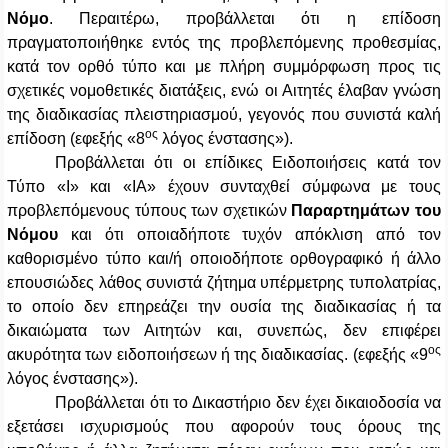
Νόμο
. Περαιτέρω, προβάλλεται ότι η επίδοση
πραγματοποιήθηκε εντός της προβλεπόμενης προθεσμίας,
κατά τον ορθό τύπο και με πλήρη συμμόρφωση προς τις
σχετικές νομοθετικές διατάξεις, ενώ οι Αιτητές έλαβαν γνώση
της διαδικασίας πλειστηριασμού, γεγονός που συνιστά καλή
ος
επίδοση (εφεξής «8
λόγος ένστασης»).
Προβάλλεται ότι οι επίδικες Ειδοποιήσεις κατά τον
Τύπο «Ι» και «ΙΑ» έχουν συνταχθεί σύμφωνα με τους
προβλεπόμενους τύπους των σχετικών
Παραρτημάτων του
Νόμου
και ότι οποιαδήποτε τυχόν απόκλιση από τον
καθορισμένο τύπο και/ή οποιοδήποτε ορθογραφικό ή άλλο
επουσιώδες λάθος συνιστά ζήτημα υπέρμετρης τυπολατρίας,
το οποίο δεν επηρεάζει την ουσία της διαδικασίας ή τα
δικαιώματα των Αιτητών και, συνεπώς, δεν επιφέρει
ος
ακυρότητα των ειδοποιήσεων ή της διαδικασίας.
(εφεξής «9
λόγος ένστασης»).
Προβάλλεται ότι το Δικαστήριο δεν έχει δικαιοδοσία να
εξετάσει ισχυρισμούς που αφορούν τους όρους της