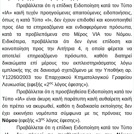
Προβάλλεται ότι η επίδικη Ειδοποίηση κατά τον Τύπο
«ΙΑ» και/ή τυχόν προηγούμενες απαιτούμενες ειδοποιήσεις,
όπως η κατά Τύπο «Ι», δεν έχουν επιδοθεί και κοινοποιηθεί
προς όλα τα επηρεαζόμενα και ενδιαφερόμενα πρόσωπα,
κατά τα προβλεπόμενα στο Μέρος VIA του Νόμου.
Ειδικότερα, προβάλλεται ότι δεν έγινε επίδοση και
κοινοποίηση προς την Αιτήτρια 4, η οποία φέρεται να
αποτελεί επηρεαζόμενο πρόσωπο, καθότι διατηρεί
δικαιώματα επί μέρους του εκπλειστηριάσματος λόγω
εμπλοκής της σε δανεισμό σχετιζόμενο με την Υποθήκη αρ.
Υ12260/2003 του Επαρχιακού Κτηματολογικού Γραφείου
ος
Λευκωσίας (εφεξής «2
λόγος έφεσης»).
Προβάλλεται ότι η προσβληθείσα Ειδοποίηση κατά τον
Τύπο «ΙΑ» είναι άκυρη και/ή παράτυπη και/ή αυθαίρετη και/ή
ότι πρέπει να ακυρωθεί, καθότι η διαδικασία εκποίησης δεν
έχει εκκινήσει νομότυπα σύμφωνα με τις πρόνοιες του
ος
Νόμου
(εφεξής «3
λόγος έφεσης»).
Προβάλλεται ότι η επίδικη Ειδοποίηση κατά τον Τύπο