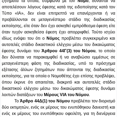
ζητήματα τα οποία, σύμφωνα με τον
Νόμο
, δύνανται να
αποτελέσουν λόγους έφεσης κατά της ειδοποίησης κατά τον
Τύπο «ΙΑ», δεν είναι επιτρεπτό να επανέρχονται ή να
προβάλλονται σε μεταγενέστερο στάδιο της διαδικασίας
εκποίησης, είτε όταν δεν έχει ασκηθεί εμπρόθεσμα έφεση είτε
όταν τυχόν ασκηθείσα έφεση έχει απορριφθεί. Τούτο ισχύει
ιδίως ενόψει του ότι ο
Νόμος
προβλέπει συγκεκριμένο και
αυτοτελές στάδιο δικαστικού ελέγχου μέσω του δικαιώματος
έφεσης δυνάμει του
Άρθρου 44Γ(3)
του Νόμου
, το οποίο
δεν δύναται να παρακαμφθεί ή να αναβιώσει εμμέσως σε
μεταγενέστερη φάση της διαδικασίας, υπό το πρόσχημα
εξέτασης άλλων ζητημάτων που άπτονται της διαδικασίας
εκποίησης, για τα οποία ο Νομοθέτης έχει επίσης προβλέψει,
όπου έκρινε ότι απαιτείται, διακριτό και αυτοτελές στάδιο
δικαστικού ελέγχου μέσω του δικαιώματος έφεσης δυνάμει
λοιπών διατάξεων του
Μέρους VIA του Νόμου
.
Το
Άρθρο 44Δ(1)
του Νόμου
προβλέπει τον διορισμό
δύο εκτιμητών, ενός εκ μέρους του ενυπόθηκου δανειστή και
ενός εκ μέρους του ενυπόθηκου οφειλέτη, για τη διενέργεια