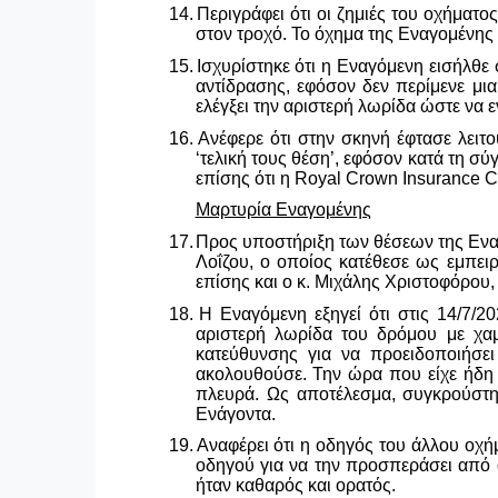
14.
Περιγράφει ότι οι ζημιές του οχήματο
στον τροχό. Το όχημα της Εναγομένης 
15.
Ισχυρίστηκε ότι η Εναγόμενη εισήλθε 
αντίδρασης, εφόσον δεν περίμενε μια
ελέγξει την αριστερή λωρίδα ώστε να 
16.
Ανέφερε ότι στην σκηνή έφτασε λειτ
‘τελική τους θέση’, εφόσον κατά τη 
επίσης ότι η
Royal
Crown
Insurance
C
Μαρτυρία Εναγομένης
17.
Προς υποστήριξη των θέσεων της Ενα
Λοΐζου, ο οποίος κατέθεσε ως εμπε
επίσης και ο κ. Μιχάλης Χριστοφόρου,
18.
Η Εναγόμενη εξηγεί ότι στις 14/7/
αριστερή λωρίδα του δρόμου με χαμ
κατεύθυνσης για να προειδοποιήσε
ακολουθούσε. Την ώρα που είχε ήδη 
πλευρά. Ως αποτέλεσμα, συγκρούστη
Ενάγοντα.
19.
Αναφέρει ότι η οδηγός του άλλου οχή
οδηγού για να την προσπεράσει από α
ήταν καθαρός και ορατός.