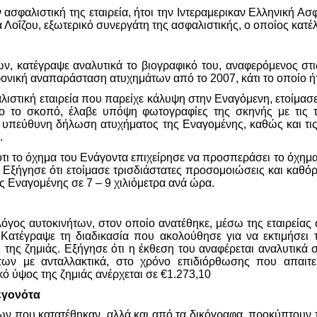
 ασφαλιστική της εταιρεία, ήτοι την Ιντεραμερικαν Ελληνική Α
 Λοΐζου, εξωτερικό συνεργάτη της ασφαλιστικής, ο οποίος κατέλ
ν, κατέγραψε αναλυτικά το βιογραφικό του, αναφερόμενος στι
ρονική αναπαράσταση ατυχημάτων από το 2007, κάτι το οποίο ήτ
ιστική εταιρεία που παρείχε κάλυψη στην Εναγόμενη, ετοίμασ
ο το σκοπό, έλαβε υπόψη φωτογραφίες της σκηνής με τις τε
 υπεύθυνη δήλωση ατυχήματος της Εναγομένης, καθώς και τι
.
τι το όχημα του Ενάγοντα επιχείρησε να προσπεράσει το όχημ
. Εξήγησε ότι ετοίμασε τρισδιάστατες προσομοιώσεις και καθό
ης Εναγομένης σε 7 – 9 χιλιόμετρα ανά ώρα.
όγος αυτοκινήτων, στον οποίο ανατέθηκε, μέσω της εταιρείας 
Κατέγραψε τη διαδικασία που ακολούθησε για να εκτιμήσει 
 της ζημιάς. Εξήγησε ότι η έκθεση του αναφέρεται αναλυτικά σ
άτων με ανταλλακτικά, στο χρόνο επιδιόρθωσης που απαιτε
κό ύψος της ζημιάς ανέρχεται σε €1.273,10
εγονότα
 που κατατέθηκαν, αλλά και από τα δικόγραφα, προκύπτουν 