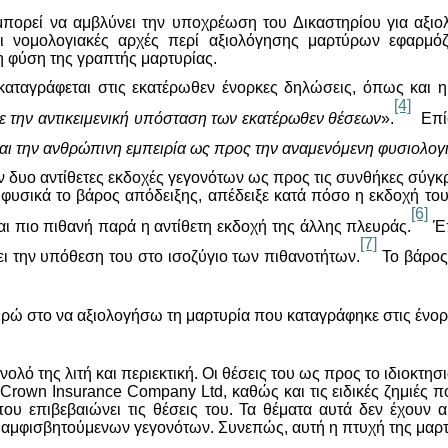
μπορεί να αμβλύνει την υποχρέωση του Δικαστηρίου για αξι
ι νομολογιακές αρχές περί αξιολόγησης μαρτύρων εφαρμόζ
 φύση της γραπτής μαρτυρίας.
καταγράφεται στις εκατέρωθεν ένορκες δηλώσεις, όπως και 
[4]
με την αντικειμενική υπόσταση των εκατέρωθεν θέσεων
».
Επίσ
και την ανθρώπινη εμπειρία ως προς την αναμενόμενη φυσιολογ
δυο αντίθετες εκδοχές γεγονότων ως προς τις συνθήκες σύγκρ
υσικά το βάρος απόδειξης, απέδειξε κατά πόσο η εκδοχή του ε
[6]
αι πιο πιθανή παρά η αντίθετη εκδοχή της άλλης πλευράς.
Έπ
[7]
ι την υπόθεση του στο ισοζύγιο των πιθανοτήτων.
Το βάρος 
ρώ στο να αξιολογήσω τη μαρτυρία που καταγράφηκε στις ένορ
ολό της λιτή και περιεκτική. Οι θέσεις του ως προς το ιδιοκτη
Crown
Insurance
Company
Ltd
, καθώς και τις ειδικές ζημιές
που επιβεβαιώνει τις θέσεις του. Τα θέματα αυτά δεν έχουν 
αμφισβητούμενων γεγονότων. Συνεπώς, αυτή η πτυχή της μαρτ