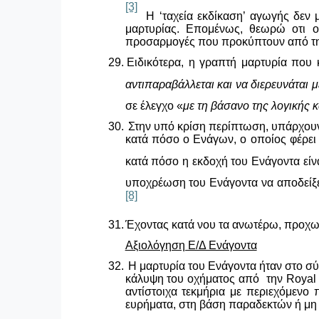
[3]
Η ‘ταχεία εκδίκαση’ αγωγής δεν 
μαρτυρίας. Επομένως, θεωρώ οτι ο
προσαρμογές που προκύπτουν από τη
29.
Ειδικότερα, η γραπτή μαρτυρία που 
αντιπαραβάλλεται και να διερευνάται 
σε έλεγχο «
με τη βάσανο της λογικής 
30.
Στην υπό κρίση περίπτωση, υπάρχουν 
κατά πόσο ο Ενάγων, ο οποίος φέρει φ
κατά πόσο η εκδοχή του Ενάγοντα είν
υποχρέωση του Ενάγοντα να αποδείξε
[8]
31.
Έχοντας κατά νου τα ανωτέρω, προχω
Αξιολόγηση Ε/Δ Ενάγοντα
32.
Η μαρτυρία του Ενάγοντα ήταν στο σύν
κάλυψη του οχήματος από την
Royal
αντίστοιχα τεκμήρια με περιεχόμενο 
ευρήματα, στη βάση παραδεκτών ή μη 