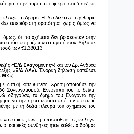
κότερα, στην πόρτα, στο φτερό, στα ‘
rims
’ και
ελέγξει το δρόμο. Η ίδια δεν είχε περιθώρια
 είχε απεριόριστη ορατότητα, χωρίς όμως να
, όμως, ότι τα οχήματα δεν βρίσκονταν στην
ποια απόσταση μέχρι να σταματήσουν. Δήλωσε
ο ποσό των
€
1.380,13.
φεξής
«Ε/Δ Εναγομένης»
) και τον Δρ. Ανδρέα
φεξής «
Ε/Δ ΑΛ»
). Ένορκη δήλωση κατέθεσε
Δ ΜΧ»
).
 με δυτική κατεύθυνση. Χρησιμοποιούσε την
δό Συνεργατισμού. Ενεργοποίησε το δείκτη
Ενώ οδηγούσε, το όχημα του Ενάγοντα την
ίρησε να την προσπεράσει από την αριστερή
μένης με τη δεξιά πλευρά του οχήματος του
ε να στρίψει, ενώ η προσπάθεια της εν λόγω
, οι καιρικές συνθήκες ήταν καλές, ο δρόμος