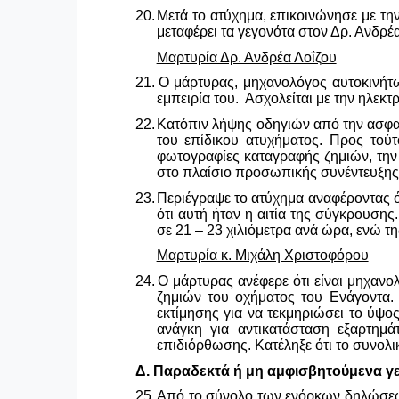
20.
Μετά το ατύχημα, επικοινώνησε με την
μεταφέρει τα γεγονότα στον Δρ. Ανδρέα
Μαρτυρία Δρ. Ανδρέα Λοΐζου
21.
Ο μάρτυρας, μηχανολόγος αυτοκινήτω
εμπειρία του. Ασχολείται με την ηλεκτ
22.
Κατόπιν λήψης οδηγιών από την ασφαλ
του επίδικου ατυχήματος. Προς τούτ
φωτογραφίες καταγραφής ζημιών, την
στο πλαίσιο προσωπικής συνέντευξης
23.
Περιέγραψε το ατύχημα αναφέροντας ό
ότι αυτή ήταν η αιτία της σύγκρουσης
σε 21 – 23 χιλιόμετρα ανά ώρα, ενώ τ
Μαρτυρία κ. Μιχάλη Χριστοφόρου
24.
Ο μάρτυρας ανέφερε ότι είναι μηχανολ
ζημιών του οχήματος του Ενάγοντα. 
εκτίμησης για να τεκμηριώσει το ύψος
ανάγκη για αντικατάσταση εξαρτημ
επιδιόρθωσης. Κατέληξε ότι το συνολι
Δ. Παραδεκτά ή μη αμφισβητούμενα γ
25.
Από το σύνολο των ενόρκων δηλώσεων