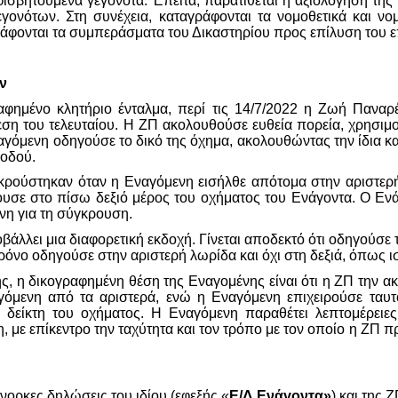
ισβητούμενα γεγονότα. Έπειτα, παρατίθεται η αξιολόγηση της
γονότων. Στη συνέχεια, καταγράφονται τα νομοθετικά και νομ
ράφονται τα συμπεράσματα του Δικαστηρίου προς επίλυση του 
ν
φημένο κλητήριο ένταλμα, περί τις 14/7/2022 η Ζωή Παναρ
εση του τελευταίου. Η ΖΠ ακολουθούσε ευθεία πορεία, χρησι
γόμενη οδηγούσε το δικό της όχημα, ακολουθώντας την ίδια 
 οδού.
κρούστηκαν όταν η Εναγόμενη εισήλθε απότομα στην αριστερ
σε στο πίσω δεξιό μέρος του οχήματος του Ενάγοντα. Ο Ενάγ
νη για τη σύγκρουση.
άλλει μια διαφορετική εκδοχή. Γίνεται αποδεκτό ότι οδηγούσε
 χρόνο οδηγούσε στην αριστερή λωρίδα και όχι στη δεξιά, όπως ι
ς, η δικογραφημένη θέση της Εναγομένης είναι ότι η ΖΠ την α
όμενη από τα αριστερά, ενώ η Εναγόμενη επιχειρούσε ταυτό
 δείκτη του οχήματος. Η Εναγόμενη παραθέτει λεπτομέρειες
, με επίκεντρο την ταχύτητα και τον τρόπο με τον οποίο η ΖΠ
ορκες δηλώσεις του ιδίου (εφεξής «
Ε/Δ Ενάγοντα»
) και της 