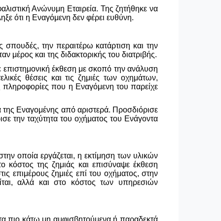
σφαλιστική Ανώνυμη Εταιρεία. Της ζητήθηκε να
ηξε ότι η Εναγόμενη δεν φέρει ευθύνη.
ς σπουδές, την περαιτέρω κατάρτιση και την
αν μέρος και της διδακτορικής του διατριβής.
ε επιστημονική έκθεση με σκοπό την ανάλυση
λικές θέσεις και τις ζημιές των οχημάτων,
ς πληροφορίες που η Εναγόμενη του παρείχε
α της Εναγομένης από αριστερά. Προσδιόρισε
ρισε την ταχύτητα του οχήματος του Ενάγοντα
στην οποία εργάζεται, η εκτίμηση των υλικών
το κόστος της ζημιάς και επισύναψε έκθεση
τις επιμέρους ζημιές επί του οχήματος, στην
ίται, αλλά και στο κόστος των υπηρεσιών
τα πιο κάτω μη αμφισβητούμενα ή παραδεκτά