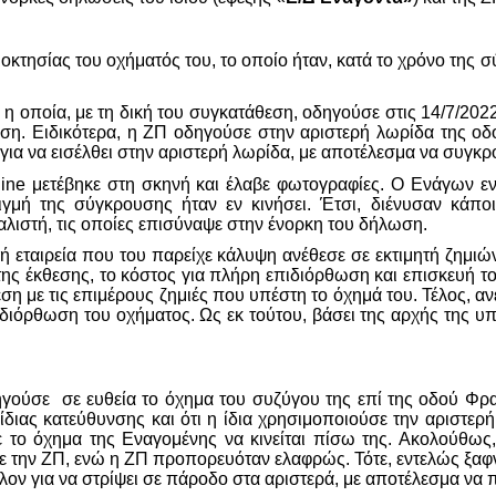
οκτησίας του οχήματός του, το οποίο ήταν, κατά το χρόνο της 
, η οποία, με τη δική του συγκατάθεση, οδηγούσε στις 14/7/20
η. Ειδικότερα, η ΖΠ οδηγούσε στην αριστερή λωρίδα της οδ
για να εισέλθει στην αριστερή λωρίδα, με αποτέλεσμα να συγκρ
ine
μετέβηκε στη σκηνή και έλαβε φωτογραφίες. Ο Ενάγων ε
τιγμή της σύγκρουσης ήταν εν κινήσει. Έτσι, διένυσαν κάπ
λιστή, τις οποίες επισύναψε στην ένορκη του δήλωση.
 εταιρεία που του παρείχε κάλυψη ανέθεσε σε εκτιμητή ζημιών
της έκθεσης, το κόστος για πλήρη επιδιόρθωση και επισκευή τ
η με τις επιμέρους ζημιές που υπέστη το όχημά του. Τέλος, αν
διόρθωση του οχήματος. Ως εκ τούτου, βάσει της αρχής της υπ
δηγούσε σε ευθεία το όχημα του συζύγου της επί της οδού Φρ
 ίδιας κατεύθυνσης και ότι η ίδια χρησιμοποιούσε την αριστε
ε το όχημα της Εναγομένης να κινείται πίσω της. Ακολούθως
α με την ΖΠ, ενώ η ΖΠ προπορευόταν ελαφρώς. Τότε, εντελώς ξα
λλον για να στρίψει σε πάροδο στα αριστερά, με αποτέλεσμα ν