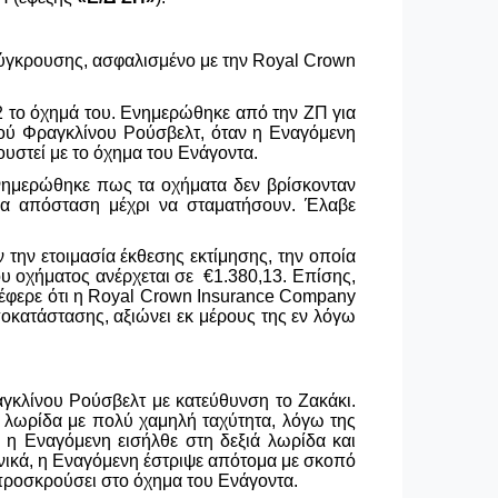
σύγκρουσης, ασφαλισμένο με την
Royal
Crown
22 το όχημά του. Ενημερώθηκε από την ΖΠ για
ού Φραγκλίνου Ρούσβελτ, όταν η Εναγόμενη
ουστεί με το όχημα του Ενάγοντα.
νημερώθηκε πως τα οχήματα δεν βρίσκονταν
οια απόσταση μέχρι να σταματήσουν. Έλαβε
 την ετοιμασία έκθεσης εκτίμησης, την οποία
ου οχήματος ανέρχεται σε
€
1.380,13. Επίσης,
έφερε ότι η
Royal
Crown
Insurance
Company
οκατάστασης, αξιώνει εκ μέρους της εν λόγω
αγκλίνου Ρούσβελτ με κατεύθυνση το Ζακάκι.
ρή λωρίδα με πολύ χαμηλή ταχύτητα, λόγω της
, η Εναγόμενη εισήλθε στη δεξιά λωρίδα και
φνικά, η Εναγόμενη έστριψε απότομα με σκοπό
α προσκρούσει στο όχημα του Ενάγοντα.