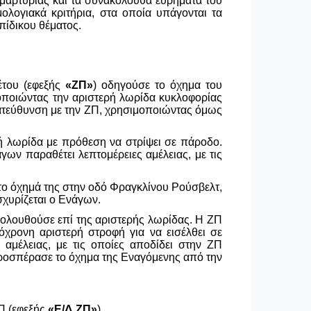
 μαρτυρίας και τα συνακόλουθα ευρήματα του
ολογιακά κριτήρια, στα οποία υπάγονται τα
επίδικου θέματος.
έτου (εφεξής
«ΖΠ»
) οδηγούσε το όχημα του
μοποιώντας την αριστερή λωρίδα κυκλοφορίας
κατεύθυνση με την ΖΠ, χρησιμοποιώντας όμως
ή λωρίδα με πρόθεση να στρίψει σε πάροδο.
ων παραθέτει λεπτομέρειες αμέλειας, με τις
 το όχημά της στην οδό Φραγκλίνου Ρούσβελτ,
σχυρίζεται ο Ενάγων.
κολουθούσε επί της αριστερής λωρίδας. Η ΖΠ
χρονη αριστερή στροφή για να εισέλθει σε
 αμέλειας, με τις οποίες αποδίδει στην ΖΠ
 προσπέρασε το όχημα της Εναγόμενης από την
ΖΠ (εφεξής
«Ε/Δ ΖΠ»
).