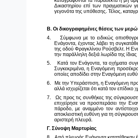
καταγράφονται τα παραδεκτά ή μη αμφ
Δικαστηρίου επί των πραγματικών γε
γεγονότα της υπόθεσης. Τέλος, καταγ
Β. Οι δικογραφημένες θέσεις των μερώ
4.
Σύμφωνα με το ειδικώς οπισθογρα
Ενάγοντα, έχοντας λάβει τη συγκατάθ
της οδού Φραγκλίνου Ρούσβελτ. Η Ενα
την παράλληλη δεξιά λωρίδα της ίδιας
5.
Κατά τον Ενάγοντα, τα οχήματα συγ
Συγκεκριμένα, η Εναγόμενη προσέκρου
οποίες αποδίδει στην Εναγόμενη ευθύ
6.
Με την Υπεράσπιση, η Εναγόμενη προβ
αλλά ισχυρίζεται ότι κατά τον επίδικο
7.
Ως προς τις συνθήκες της σύγκρουση
επιχείρησε να προσπεράσει την Εναγ
πάροδο, με αναμμένο τον αντίστοιχο
αποκλειστική ευθύνη για τη σύγκρουση
αριστερή πλευρά.
Γ. Σύνοψη Μαρτυρίας
8.
Από πλευράς Ενάγοντα κατατέθηκαν έν