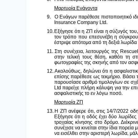
Μαρτυρία Ενάγοντα
9.
Ο Ενάγων παρέθεσε πιστοποιητικό ιδι
Insurance
Company
Ltd
.
10.
Εξήγησε ότι η ΖΠ είναι η σύζυγός του
τον τρόπο που επεσυνέβη η σύγκρουσ
έστριψε απότομα από τη δεξιά λωρίδα 
11.
Στη συνέχεια, λειτουργός της
Rescuel
στην τελική τους θέση, καθότι τη σ
φωτογραφίες της σκηνής από τον ασφα
12.
Ακολούθως, δηλώνει ότι η ασφαλιστική
επίσης παρέθεσε ως τεκμήριο. Βάσει 
παρουσίασε αριθμό τιμολογίων σε σχέσ
Ltd
παρείχε πλήρη κάλυψη για την επι
ασφαλιστικής το εν λόγω ποσό.
Μαρτυρία ΖΠ
13.
Η ΖΠ ανέφερε ότι, στις 14/7/2022 ο
Εξήγησε ότι η οδός έχει δύο λωρίδες
τροχαίας κίνησης στο δρόμο. Διέκριν
συνέχισε να κινείται στην ίδια πορεί
να εισέλθει στην αριστερή λωρίδα, μά