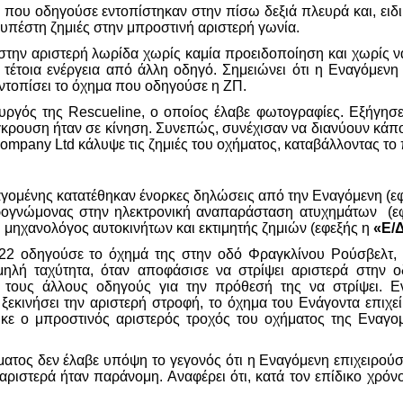
ς που οδηγούσε εντοπίστηκαν στην πίσω δεξιά πλευρά και, ειδι
υπέστη ζημιές στην μπροστινή αριστερή γωνία.
στην αριστερή λωρίδα χωρίς καμία προειδοποίηση και χωρίς να 
 τέτοια ενέργεια από άλλη οδηγό. Σημειώνει ότι η Εναγόμενη
εντοπίσει το όχημα που οδηγούσε η ΖΠ.
ουργός της
Rescueline
, ο οποίος έλαβε φωτογραφίες. Εξήγησε
σύγκρουση ήταν σε κίνηση. Συνεπώς, συνέχισαν να διανύουν κά
ompany
Ltd
κάλυψε τις ζημιές του οχήματος, καταβάλλοντας τ
γομένης κατατέθηκαν ένορκες δηλώσεις από την Εναγόμενη (ε
ιρογνώμονας στην ηλεκτρονική αναπαράσταση ατυχημάτων (ε
 μηχανολόγος αυτοκινήτων και εκτιμητής ζημιών (εφεξής η
«Ε/
2022 οδηγούσε το όχημά της στην οδό Φραγκλίνου Ρούσβελτ,
ηλή ταχύτητα, όταν αποφάσισε να στρίψει αριστερά στην ο
ι τους άλλους οδηγούς για την πρόθεσή της να στρίψει. 
ξεκινήσει την αριστερή στροφή, το όχημα του Ενάγοντα επιχε
κε ο μπροστινός αριστερός τροχός του οχήματος της Εναγ
o
ματος δεν έλαβε υπόψη το γεγονός ότι η Εναγόμενη επιχειρούσ
ριστερά ήταν παράνομη. Αναφέρει ότι, κατά τον επίδικο χρόνο