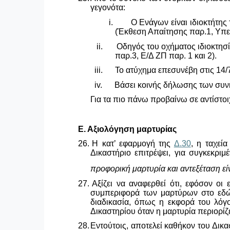
γεγονότα:
i.
Ο Ενάγων είναι ιδιοκτήτης 
(Έκθεση Απαίτησης παρ.1, Υπε
ii.
Οδηγός του οχήματος ιδιοκτησί
παρ.3, Ε/Δ ΖΠ παρ. 1 και 2).
iii.
Το ατύχημα επεσυνέβη στις 14
iv.
Βάσει κοινής δήλωσης των συνη
Για τα πιο πάνω προβαίνω σε αντίστοι
Ε. Αξιολόγηση μαρτυρίας
26.
Η κατ’ εφαρμογή της
Δ.30
, η ταχεί
Δικαστήριο επιτρέψει, για συγκεκρι
προφορική μαρτυρία και αντεξέταση είν
27.
Αξίζει να αναφερθεί ότι, εφόσον οι 
συμπεριφορά των μαρτύρων στο εδώλ
διαδικασία, όπως η εκφορά του λόγο
Δικαστηρίου όταν η μαρτυρία περιορίζε
28.
Εντούτοις, αποτελεί καθήκον του Δικα