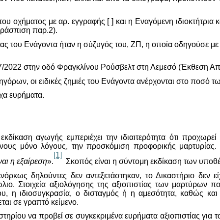
του οχήματος με αρ. εγγραφής [ ] και η Εναγόμενη ιδιοκτήτρια κ
ράσπιση παρ.2).
ας του Ενάγοντα ήταν η σύζυγός του, ΖΠ, η οποία οδηγούσε μ
/7/2022 στην οδό Φραγκλίνου Ρούσβελτ στη Λεμεσό (Έκθεση Απ
γόρων, οι ειδικές ζημιές του Ενάγοντα ανέρχονται στο ποσό τ
χα ευρήματα.
α εκδίκαση αγωγής εμπεριέχει την ιδιαιτερότητα ότι προχωρε
μένους μόνο λόγους, την προσκόμιση προφορικής μαρτυρίας.
[1]
αι η εξαίρεση
».
Σκοπός είναι η σύντομη εκδίκαση των υποθ
ενόρκως δηλούντες δεν αντεξετάστηκαν, το Δικαστήριο δεν είχ
ιο. Στοιχεία αξιολόγησης της αξιοπιστίας των μαρτύρων π
υ, η ιδιοσυγκρασία, ο δισταγμός ή η αμεσότητα, καθώς και
ται σε γραπτό κείμενο.
στηρίου να προβεί σε συγκεκριμένα ευρήματα αξιοπιστίας για το