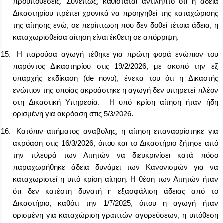
προϋποθέσεις. Συνεπώς, καθίσταται αντιληπτό ότι η άδεια
Δικαστηρίου πρέπει χρονικά να προηγηθεί της καταχώρισης
της αίτησης ενώ, σε περίπτωση που δεν δοθεί τέτοια άδεια, η
καταχωρισθείσα αίτηση είναι έκθετη σε απόρριψη.
15.
Η παρούσα αγωγή τέθηκε για πρώτη φορά ενώπιον του
παρόντος Δικαστηρίου στις 19/2/2026, με σκοπό την εξ
υπαρχής εκδίκαση (
de
novo
), ένεκα του ότι η Δικαστής
ενώπιον της οποίας ακροάστηκε η αγωγή δεν υπηρετεί πλέον
στη Δικαστική Υπηρεσία.
H
υπό κρίση αίτηση ήταν ήδη
ορισμένη για ακρόαση στις 5/3/2026.
16.
Κατόπιν αιτήματος αναβολής, η αίτηση επαναορίστηκε για
ακρόαση στις 16/3/2026, όπου και το Δικαστήριο ζήτησε από
την πλευρά των Αιτητών να διευκρινίσει κατά πόσο
παραχωρήθηκε άδεια δυνάμει των Κανονισμών για να
καταχωριστεί η υπό κρίση αίτηση. Η θέση των Αιτητών ήταν
ότι δεν κατέστη δυνατή η εξασφάλιση άδειας από το
Δικαστήριο, καθότι την 1/7/2025, όπου η αγωγή ήταν
ορισμένη για καταχώριση γραπτών αγορεύσεων, η υπόθεση