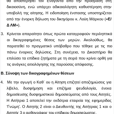
θα αποστερήσει τον Ενάγοντα από την πρόσβαση στη
δικαιοσύνη, ενώ υπάρχει αδικαιολόγητη καθυστέρηση στην
υποβολή της αίτησης. Η ειδοποίηση ένστασης υποστηρίζεται
από την ένορκη δήλωση του δικηγόρου κ. Λούη Μάρκου (
«Ε/
Δ ΛΜ»
).
3.
Κρίνεται απαραίτητο όπως
πρώτα
καταγραφούν
περιληπτικά
οι δικογραφημένες θέσεις των μερών
. Ακολούθως
,
θα
παρατεθεί
το πραγματικό υπόβαθρο που τέθηκε με τις πιο
πάνω ένορκες δηλώσεις
. Σ
τη συνέχεια,
το Δικαστήριο θα
επιλύσει τα επίδικα ζητήματα με
τη σειρά που
κρίνει ορθή για
τις ανάγκες αιτιολόγησης της παρούσας απόφασης.
Β. Σύνοψη των δικογραφημένων θέσεων
4.
Με την αγωγή ο Καθ΄ ου η Αίτηση επιζητεί αποζημιώσεις για
λίβελο, δυσφήμηση και επιζήμια ψευδολογία, ένεκα
δημοσίευσης δυσφημιστικού δημοσιεύματος από τους Αιτητές.
Η Αιτήτρια 1 αποτελεί την εκδότρια εταιρεία της εφημερίδας
‘Γνώμη’. Ο Αιτητής 2 είναι ο Διευθυντής της Αιτήτριας 1 και ο
Αιτητής 3 ο αρθογράφος του επίδικου δημοσιεύματος.