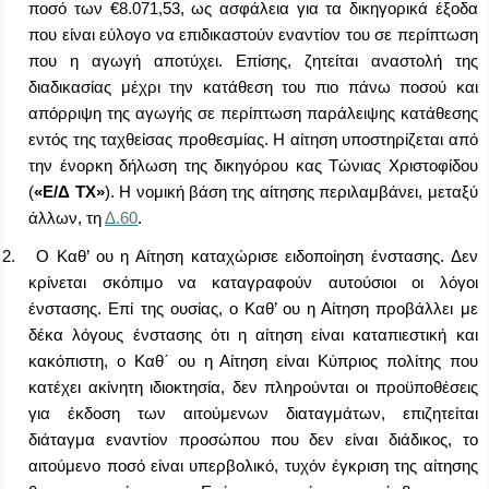
ποσό των
€
8.071,53, ως ασφάλεια για τα δικηγορικά έξοδα
που είναι εύλογο να επιδικαστούν εναντίον του σε περίπτωση
που η αγωγή αποτύχει. Επίσης, ζητείται αναστολή της
διαδικασίας μέχρι την κατάθεση του πιο πάνω ποσού και
απόρριψη της αγωγής σε περίπτωση παράλειψης κατάθεσης
εντός της ταχθείσας προθεσμίας. Η αίτηση υποστηρίζεται από
την ένορκη δήλωση της δικηγόρου κας Τώνιας Χριστοφίδου
(
«Ε/Δ ΤΧ»
). Η νομική βάση της αίτησης περιλαμβάνει, μεταξύ
άλλων, τη
Δ.60
.
2.
Ο Καθ’ ου η Αίτηση καταχώρισε ειδοποίηση ένστασης. Δεν
κρίνεται σκόπιμο να καταγραφούν αυτούσιοι οι λόγοι
ένστασης. Επί της ουσίας, ο Καθ’ ου η Αίτηση προβάλλει με
δέκα λόγους ένστασης ότι η αίτηση είναι καταπιεστική και
κακόπιστη, ο Καθ΄ ου η Αίτηση είναι Κύπριος πολίτης που
κατέχει ακίνητη ιδιοκτησία, δεν πληρούνται οι προϋποθέσεις
για έκδοση των αιτούμενων διαταγμάτων, επιζητείται
διάταγμα εναντίον προσώπου που δεν είναι διάδικος, το
αιτούμενο ποσό είναι υπερβολικό, τυχόν έγκριση της αίτησης