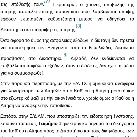
[7]
της υπόθεσής του
».
Περαιτέρω, ο χρόνος υποβολής της
αίτησης αποτελεί επίσης παράγοντα που λαμβάνεται υπόψη,
εφόσον εκτεταμένη καθυστέρηση μπορεί να οδηγήσει το
[8]
Δικαστήριο σε απόρριψη της αίτησης.
Όσο αφορά το ύψος της ασφάλειας εξόδων, η διαταγή δεν πρέπει
να αποστερήσει τον Ενάγοντα από το θεμελιώδες δικαίωμα
[9]
πρόσβασης στο Δικαστήριο.
Δηλαδή, δεν ενδείκνυται να
επιβάλλεται ασφάλεια εξόδων, όταν ο διάδικος δεν έχει τα μέσα
για να συμμορφωθεί.
Στην παρούσα περίπτωση, με την Ε/Δ ΤΧ η ομνύουσα αναφέρει
για λογαριασμό των Αιτητών ότι ο Καθ’ ου η Αίτηση μετακόμισε
στο εξωτερικό μαζί με την οικογένειά του, χωρίς όμως ο Καθ’ ου η
Αίτηση να αναφέρει την τοποθεσία.
Ωστόσο, στην Ε/Δ ΛΜ, που υποστηρίζει την ειδοποίηση ένστασης,
επισυνάπτεται ως
Τεκμήριο 1
ηλεκτρονικό μήνυμα του δικηγόρου
του Καθ’ ου η Αίτηση προς το Δικαστήριο και τους δικηγόρους των