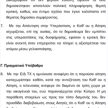
δημοσιεύτηκαν αποτελούν πολιτική πληροφόρηση, θεμιτή
κριτική, καθώς και έντιμο σχόλιο που έγινε καλόπιστα επί
θέματος δημοσίου συμφέροντος.
7.
Με την Απάντηση στην Υπεράσπιση, ο Καθ’ ου η Αίτηση
ισχυρίζεται, επί της ουσίας, ότι το δημοσίευμα δεν εμπίπτει
στις υπερασπίσεις της δυσφήμησης, εφόσον η κριτική δεν
είναι ανεκτή όταν επιχειρείται να πληγεί η αξιοπρέπεια του
ατόμου μέσω γελοιοποίησης.
Γ. Πραγματικό Υπόβαθρο
8.
Με την Ε/Δ ΤΧ η ομνύουσα αναφέρει ότι η παρούσα αίτηση
καταχωρίστηκε καθότι, κατά την αντεξέταση του Καθ’ ου η
Αίτηση, ο τελευταίος ανέφερε ότι διαμένει σε τρίτη χώρα με
την οικογένειά του, ενώ πηγαινοέρχεται στην Κύπρο. Η μη
παράθεση στοιχείων ως προς τον τόπο διαμονής του, δεν
προσδίδει διαβεβαίωση στους Αιτητές ότι ο Καθ’ ου η Αίτηση