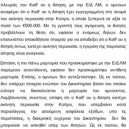
πλευράς του Καθ’ ου η Αίτηση, με την Ε/Δ ΛΜ, ο ομνύων
αναφέρει ότι ο Καθ’ ου η Αίτηση έχει εγγεγραμμένη στο όνομά
του ακίνητη περιουσία στην Κύπρο, η οποία ξεπερνά σε αξία το
ποσό των
€
500.000. Με τη γραπτή τους αγόρευση, οι Αιτητές
προβάλλουν τη θέση ότι, εφόσον ο ενόρκως δηλών δεν
επισυνάπτει οποιαδήποτε στοιχεία για να αποδείξει ότι ο Καθ’ ου η
Αίτηση όντως κατέχει ακίνητη περιουσία, η έγκριση της παρούσας
αίτησης είναι αναγκαία.
Ωστόσο, η πιο πάνω μαρτυρία που προσκομίστηκε με την Ε/Δ ΛΜ
παρέμεινε αναντίλεκτη, εφόσον δεν προσκομίστηκε αντίθετη
μαρτυρία. Επίσης, ο ομνύων δεν αντεξετάστηκε. Ως εκ τούτου,
δεν υπάρχει στοιχείο ενώπιον του Δικαστηρίου βάσει του οποίου
εύλογα να διασαλεύεται η μαρτυρία του ομνύοντος.
Λαμβάνοντας συνεπώς υπόψη ότι ο Καθ’ ου η Αίτηση κατέχει
ακίνητη περιουσία στην Κύπρο, που υπερβαίνει κατά
παρασάγγας την αιτούμενη ασφάλεια εξόδων, υπό τις
περιστάσεις, η διακριτική ευχέρεια του Δικαστηρίου δεν θα
μπορούσε να ασκηθεί υπέρ των Αιτητών. Ως εκ τούτου, θα