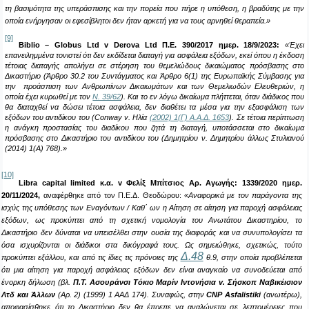
τη βασιμότητα της υπεράσπισης και την πορεία που πήρε η υπόθεση, η βραδύτης με την
οποία ενήργησαν οι εφεσίβλητοι δεν ήταν αρκετή για να τους αρνηθεί θεραπεία.»
[9]
Biblio – Globus Ltd v Derova Ltd
Π
.
Ε
. 390/2017
ημερ
.
18/9/2023:
«Έχει
επανειλημμένα τονιστεί ότι δεν εκδίδεται διαταγή για ασφάλεια εξόδων, εκεί όπου η έκδοση
τέτοιας διαταγής απολήγει σε στέρηση του θεμελιώδους δικαιώματος πρόσβασης στο
Δικαστήριο (Άρθρο 30.2 του Συντάγματος και Άρθρο 6(1) της Ευρωπαϊκής Σύμβασης για
την προάσπιση των Ανθρωπίνων Δικαιωμάτων και των Θεμελιωδών Ελευθεριών, η
οποία έχει κυρωθεί με τον
Ν. 39/62
). Και το εν λόγω δικαίωμα πλήττεται, όταν διάδικος που
θα διαταχθεί να δώσει τέτοια ασφάλεια, δεν διαθέτει τα μέσα για την εξασφάλιση των
εξόδων του αντιδίκου του (
Conway
v
. Ηλία
(2002) 1(Γ) Α.Α.Δ. 1653
). Σε τέτοια περίπτωση
η ανάγκη προστασίας του διαδίκου που ζητά τη διαταγή, υποτάσσεται στο δικαίωμα
πρόσβασης στο Δικαστήριο του αντιδίκου του (Δημητρίου ν. Δημητρίου άλλως Στυλιανού
(2014) 1(Α) 768).»
[10]
Libra capital limited
κ
.
α
. v
Φελίξ
Μπίτσιος
Αρ
.
Αγωγής: 1339/2020 ημερ.
20/11/2024,
αναφέρθηκε από τον Π.Ε.Δ. Θεοδώρου:
«
Αναφορικά με τον παράγοντα της
ισχύς της υπόθεσης των Εναγόντων / Καθ΄ ων η Αίτηση σε αίτηση για παροχή ασφάλειας
εξόδων, ως προκύπτει από τη σχετική νομολογία του Ανωτάτου Δικαστηρίου, το
Δικαστήριο δεν δύναται να υπεισέλθει στην ουσία της διαφοράς και να συνυπολογίσει τα
όσα ισχυρίζονται οι διάδικοι στα δικόγραφά τους. Ως σημειώθηκε, σχετικώς, τούτο
Δ.48
προκύπτει εξάλλου, και από τις ίδιες
τις πρόνοιες της
θ.9, στην
οποία προβλέπεται
ότι μια αίτηση για παροχή ασφάλειας εξόδων δεν είναι αναγκαίο να συνοδεύεται από
ένορκη δήλωση (βλ.
Π.Τ. Ασουράνσι Τόκιο Μαρίν Ιντονήσια
v
. Σήσκοπ Ναβικέισιον
Λτδ και Άλλων
(Αρ. 2) (1999) 1 ΑΑΔ 174). Συναφώς, στην
CNP A
sfalistiki
(ανωτέρω),
αποφασίσθηκε ότι το Δικαστήριο δεν θα έπρεπε να αναλώνεται σε λεπτομέρειες που