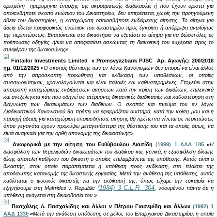
ορισμένη ημερομηνία έναρξης της ακροαματικής διαδικασίας ή που έχουν οριστεί για
οποιονδήποτε σκοπό ενώπιον του Δικαστηρίου, δεν επιτρέπεται, χωρίς την προηγούμενη
άδεια του δικαστηρίου, η καταχώριση οποιασδήποτε ενδιάμεσης αίτησης. Το αίτημα για
άδεια τίθεται προφορικώς ενώπιον του δικαστηρίου προς έγκριση ή απόρριψη αναλόγως
της περιπτώσεως. Εναπόκειται στο δικαστήριο να εξετάσει το αίτημα για να δώσει όλες τις
πρέπουσες οδηγίες ή/και να αποφασίσει ασκώντας τη διακριτική του ευχέρεια προς το
συμφέρον της δικαιοσύνης
»
[2]
Fintailor Investments Limited
v Promsvyazbank PJSC
Αρ
.
Αγωγής: 200/2018
ημ.
01/12/2025
«
Ο σκοπός θέσπισης των εν λόγω Κανονισμών δεν μπορεί να είναι άλλος
από την απρόσκοπτη προώθηση και εκδίκαση των υποθέσεων, οι οποίες
συσσωρεύτηκαν, χρονολογούνται και είναι παλαιές και καθυστερημένες. Στοχεύει στην
αποτροπή καταχώρισης ενδιάμεσων αιτήσεων κατά την κρίση των διαδίκων, επιλεκτικά
και ανεξέλεγκτα κάτι που οδηγεί σε ατέρμονες δικαστικές διαδικασίες και καθυστέρηση στη
διάγνωση των δικαιωμάτων των διαδίκων. Ο σκοπός και πνεύμα του εν λόγω
Διαδικαστικού Κανονισμού θα πρέπει να εφαρμόζεται αυστηρά, κατά την κρίση μου και η
παροχή άδειας για καταχώριση οποιασδήποτε αίτησης θα πρέπει να γίνεται σε περιπτώσεις
όπου γεγονότα έχουν προκύψει μεταγενέστερα της θέσπισης του και τα οποία, όμως, να
είναι αναγκαία για την ορθή απονομής της δικαιοσύνης»
[3]
Αναφορικά με την αίτηση του Ευθύβουλου Λιασίδη
(1999) 1 ΑΑΔ 185
«
Η
διασφάλιση των θεμελιωδών δικαιωμάτων του διαδίκου και, γενικά, η εξασφάλιση δίκαιης
δίκης αποτελεί καθήκον του δικαστή ο οποίος επιλαμβάνεται της υπόθεσης. Αυτός είναι ο
δικαστής, στον οποίο παραπέμπεται η υπόθεση προς εκδίκαση, στο πλαίσιο της
απρόσωπης κατανομής της δικαστικής εργασίας. Μετά την ανάθεση της υπόθεσης, αυτός
καθίσταται ο φυσικός δικαστής για την εκδίκασή της, όπως είχαμε την ευκαιρία να
(1984) 3 C.L.R. 304
εξηγήσουμε στη Makrides v. Republic
, νοουμένου πάντα ότι η
υπόθεση ανάγεται στη δικαιοδοσία του.
»
[4]
Πασχάλης Λ. Πασχαλίδης και άλλοι
v
Πέτρου Γιασεμίδη και άλλων
(1992) 1
ΑΑΔ 1330
«
Μετά την ανάθεση υπόθεσης σε μέλος του Επαρχιακού Δικαστηρίου, η οποία