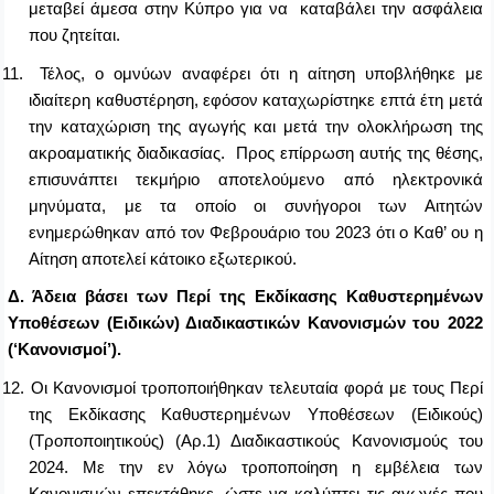
μεταβεί άμεσα στην Κύπρο για να καταβάλει την ασφάλεια
που ζητείται.
11.
Τέλος, ο ομνύων αναφέρει ότι η αίτηση υποβλήθηκε με
ιδιαίτερη καθυστέρηση, εφόσον καταχωρίστηκε επτά έτη μετά
την καταχώριση της αγωγής και μετά την ολοκλήρωση της
ακροαματικής διαδικασίας. Προς επίρρωση αυτής της θέσης,
επισυνάπτει τεκμήριο αποτελούμενο από ηλεκτρονικά
μηνύματα, με τα οποίο οι συνήγοροι των Αιτητών
ενημερώθηκαν από τον Φεβρουάριο του 2023 ότι ο Καθ’ ου η
Αίτηση αποτελεί κάτοικο εξωτερικού.
Δ. Άδεια βάσει των
Περί της Εκδίκασης Καθυστερημένων
Υποθέσεων (Ειδικ
ών
) Διαδικαστικ
ών Κανονισμών
του 2022
(‘Κανονισμοί’)
.
12.
Οι Κανονισμοί τροποποιήθηκαν τελευταία φορά με τους
Περί
της Εκδίκασης Καθυστερημένων Υποθέσεων (Ειδικο
ύς
)
(Τροποποιητικ
ούς
) (Αρ.1) Διαδικαστικο
ύς
Κανονισμο
ύς
του
2024
. Με την εν λόγω τροποποίηση η εμβέλεια των
Κανονισμών επεκτάθηκε, ώστε να καλύπτει τις αγωγές που