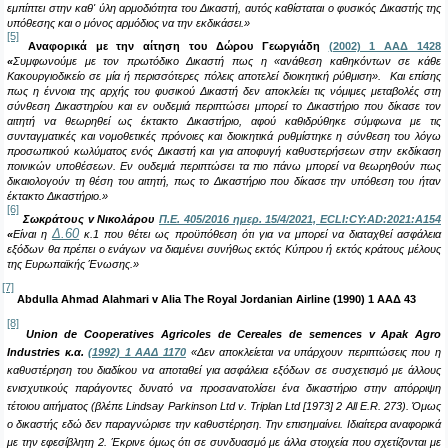
εμπίπτει στην καθ' ύλη αρμοδιότητα του Δικαστή, αυτός καθίσταται ο φυσικός Δικαστής της
υπόθεσης και ο μόνος αρμόδιος να την εκδικάσει.
»
[5]
Αναφορικά με την αίτηση του Δώρου Γεωργιάδη
(2002) 1 ΑΑΔ 1428
«
Συμφωνούμε με τον πρωτόδικο Δικαστή πως η «ανάθεση καθηκόντων σε κάθε
Κακουργιοδικείο σε μία ή περισσότερες πόλεις αποτελεί διοικητική ρύθμιση». Και επίσης
πως η έννοια της αρχής του φυσικού Δικαστή δεν αποκλείει τις νόμιμες μεταβολές στη
σύνθεση Δικαστηρίου και εν ουδεμιά περιπτώσει μπορεί το Δικαστήριο που δίκασε τον
αιτητή να θεωρηθεί ως έκτακτο Δικαστήριο, αφού καθιδρύθηκε σύμφωνα με τις
συνταγματικές και νομοθετικές πρόνοιες και διοικητικά ρυθμίστηκε η σύνθεση του λόγω
προσωπικού κωλύματος ενός Δικαστή και για αποφυγή καθυστερήσεων στην εκδίκαση
ποινικών υποθέσεων. Εν ουδεμιά περιπτώσει τα πιο πάνω μπορεί να θεωρηθούν πως
δικαιολογούν τη θέση του αιτητή, πως το Δικαστήριο που δίκασε την υπόθεση του ήταν
έκτακτο Δικαστήριο.
»
[6]
Σωκράτους
v
Νικολάρου
Π.Ε. 405/2016 ημερ. 15/4/2021, ECLI:CY:AD:2021:A154
Δ.60
«
Είναι η
κ.1 που θέτει ως προϋπόθεση ότι για να μπορεί να διαταχθεί ασφάλεια
εξόδων θα πρέπει ο ενάγων να διαμένει συνήθως εκτός Κύπρου ή εκτός κράτους μέλους
της Ευρωπαϊκής Ένωσης.
»
[7]
Abdulla
Ahmad
Alahmari
v
Alia
The
Royal
Jordanian
Airline
(1990) 1 ΑΑΔ 43
[8]
Union
de
Cooperatives
Agricoles
de
Cereales
de
semences
v
Apak
Agro
Industries
κ.α.
(1992) 1 ΑΑΔ 1170
«Δεν αποκλείεται να υπάρχουν περιπτώσεις που η
καθυστέρηση του διαδίκου να αποταθεί για ασφάλεια εξόδων σε συσχετισμό με άλλους
ενισχυτικούς παράγοντες δυνατό να προσανατολίσει ένα δικαστήριο στην απόρριψη
τέτοιου αιτήματος (βλέπε
Lindsay Parkinson Ltd v
.
Triplan Ltd
[1973] 2
All E
.
R
. 273). Όμως
ο δικαστής εδώ δεν παραγνώρισε την καθυστέρηση. Την επισημαίνει. Ιδιαίτερα αναφορικά
με την εφεσίβλητη 2. Έκρινε όμως ότι σε συνδυασμό με άλλα στοιχεία που σχετίζονται με