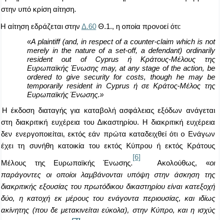
στην υπό κρίση αίτηση.
Η αίτηση εδράζεται στην
Δ.60
Θ.1., η οποία προνοεί ότι:
«
A plaintiff (and, in respect of a counter-claim which is not
merely in the nature of a set-off, a defendant) ordinarily
resident out of Cyprus ή Κράτους-Μέλους της
Ευρωπαϊκής Ένωσης may, at any stage of the action, be
ordered to give security for costs, though he may be
temporarily resident in Cyprus ή σε Κράτος-Μέλος της
Ευρωπαϊκής Ένωσης.
»
Η έκδοση διαταγής για καταβολή ασφάλειας εξόδων ανάγεται
στη διακριτική ευχέρεια του Δικαστηρίου. Η διακριτική ευχέρεια
δεν ενεργοποιείται, εκτός εάν πρώτα καταδειχθεί ότι ο Ενάγων
έχει τη συνήθη κατοικία του εκτός Κύπρου ή εκτός Κράτους
[6]
Μέλους της Ευρωπαϊκής Ένωσης.
Ακολούθως, «
οι
παράγοντες οι οποίοι λαμβάνονται υπόψη στην άσκηση της
διακριτικής εξουσίας του πρωτόδικου δικαστηρίου είναι κατεξοχή
δύο, η κατοχή εκ μέρους του ενάγοντα περιουσίας, και ιδίως
ακίνητης (που δε μετακινείται εύκολα), στην Κύπρο, και η ισχύς