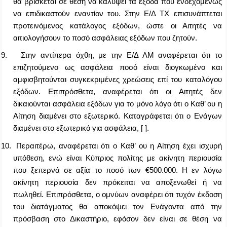
θα βρίσκεται σε θέση να καλύψει τα έξοδα που ενδεχομένως
να επιδικαστούν εναντίον του. Στην Ε/Δ ΤΧ επισυνάπτεται
προτεινόμενος κατάλογος εξόδων, ώστε οι Αιτητές να
αιτιολογήσουν το ποσό ασφάλειας εξόδων που ζητούν.
9.
Στην αντίπερα όχθη, με την Ε/Δ ΛΜ αναφέρεται ότι το
επιζητούμενο ως ασφάλεια ποσό είναι διογκωμένο και
αμφισβητούνται συγκεκριμένες χρεώσεις επί του καταλόγου
εξόδων. Επιπρόσθετα, αναφέρεται ότι οι Αιτητές δεν
δικαιούνται ασφάλεια εξόδων για το μόνο λόγο ότι ο Καθ’ ου η
Αίτηση διαμένει στο εξωτερικό. Καταγράφεται ότι ο Ενάγων
διαμένει στο εξωτερικό για ασφάλεια, [ ].
10.
Περαιτέρω, αναφέρεται ότι ο Καθ’ ου η Αίτηση έχει ισχυρή
υπόθεση, ενώ είναι Κύπριος πολίτης με ακίνητη περιουσία
που ξεπερνά σε αξία το ποσό των
€
500.000.
H
εν λόγω
ακίνητη περιουσία δεν πρόκειται να αποξενωθεί ή να
πωληθεί. Επιπρόσθετα, ο ομνύων αναφέρει ότι τυχόν έκδοση
του διατάγματος θα αποκόψει τον Ενάγοντα από την
πρόσβαση στο Δικαστήριο, εφόσον δεν είναι σε θέση να