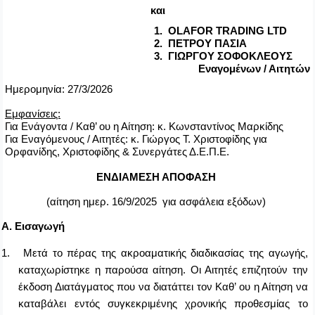
και
1.
OLAFOR TRADING LTD
2.
ΠΕΤΡΟΥ ΠΑΣΙΑ
3.
ΓΙΩΡΓΟΥ ΣΟΦΟΚΛΕΟΥΣ
Εναγομένων / Αιτητών
Ημερομηνία: 27/3/2026
Εμφανίσεις:
Για Ενάγοντα / Καθ’ ου η Αίτηση:
κ. Κωνσταντίνος Μαρκίδης
Για Εναγόμενους / Αιτητές:
κ. Γιώργος Τ. Χριστοφίδης για
Ορφανίδης, Χριστοφίδης & Συνεργάτες Δ.Ε.Π.Ε.
ΕΝΔΙΑΜΕΣΗ ΑΠΟΦΑΣΗ
(αίτηση ημερ.
16/9/2025
για
ασφάλεια εξόδων
)
Α. Εισαγωγή
1.
Μετά το πέρας της ακροαματικής διαδικασίας της αγωγής,
καταχωρίστηκε η παρούσα αίτηση. Οι Αιτητές επιζητούν την
έκδοση Διατάγματος που να διατάττει τον Καθ’ ου η Αίτηση να
καταβάλει εντός συγκεκριμένης χρονικής προθεσμίας το