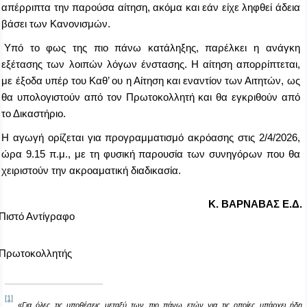
απέρριπτα την παρούσα αίτηση, ακόμα και εάν είχε ληφθεί άδεια
βάσει των Κανονισμών.
Υπό το φως της πιο πάνω κατάληξης, παρέλκει η ανάγκη
εξέτασης των λοιπών λόγων ένστασης. Η αίτηση απορρίπτεται,
με έξοδα υπέρ του Καθ’ ου η Αίτηση και εναντίον των Αιτητών, ως
θα υπολογιστούν από τον Πρωτοκολλητή και θα εγκριθούν από
το Δικαστήριο.
Η αγωγή ορίζεται για προγραμματισμό ακρόασης στις
2/4
/2026,
ώρα 9.15 π.μ., με τη φυσική παρουσία των συνηγόρων που θα
χειριστούν την ακροαματική διαδικασία.
Κ. ΒΑΡΝΑΒΑΣ Ε.Δ.
Πιστό Αντίγραφο
Πρωτοκολλητή
ς
[1]
«Για όλες τις υποθέσεις μεταξύ των πιο πάνω ετών για τις οποίες υπάρχει ήδη