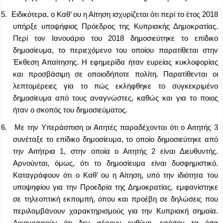
5.
Ειδικότερα, ο Καθ’ ου η Αίτηση ισχυρίζεται ότι περί το έτος 2018
υπήρξε υποψήφιος Πρόεδρος της Κυπριακής Δημοκρατίας.
Περί τον Ιανουάριο του 2018 δημοσιεύτηκε το επίδικο
δημοσίευμα, το περιεχόμενο του οποίου παρατίθεται στην
Έκθεση Απαίτησης. Η εφημερίδα ήταν ευρείας κυκλοφορίας
και προσβάσιμη σε οποιοδήποτε πολίτη. Παρατίθενται οι
λεπτομέρειες για το πώς εκλήφθηκε το συγκεκριμένο
δημοσίευμα από τους αναγνώστες, καθώς και για το ποιος
ήταν ο σκοπός του δημοσιεύματος.
6.
Με την Υπεράσπιση οι Αιτητές παραδέχονται ότι ο Αιτητής 3
συνέταξε το επίδικο δημοσίευμα, το οποίο δημοσιεύτηκε από
την Αιτήτρια 1, στην οποία ο Αιτητής 2 είναι Διευθυντής.
Αρνούνται, όμως, ότι το δημοσίευμα είναι δυσφημιστικό.
Καταγράφουν ότι ο Καθ’ ου η Αίτηση, υπό την ιδιότητα του
υποψηφίου για την Προεδρία της Δημοκρατίας, εμφανίστηκε
σε τηλεοπτική εκπομπή, όπου και προέβη σε δηλώσεις που
περιλαμβάνουν χαρακτηρισμούς για την Κυπριακή σημαία.
Δικογραφούν ότι δεν φέρουν ευθύνη, εφόσον τα όσα