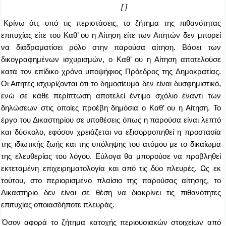
[ ]
Κρίνω ότι, υπό τις περιστάσεις, το ζήτημα της πιθανότητας
επιτυχίας είτε του Καθ’ ου η Αίτηση είτε των Αιτητών δεν μπορεί
να διαδραματίσει ρόλο στην παρούσα αίτηση. Βάσει των
δικογραφημένων ισχυρισμών, ο Καθ’ ου η Αίτηση αποτελούσε
κατά τον επίδικο χρόνο υποψήφιος Πρόεδρος της Δημοκρατίας.
Οι Αιτητές ισχυρίζονται ότι το δημοσίευμα δεν είναι δυσφημιστικό,
ενώ σε κάθε περίπτωση αποτελεί έντιμο σχόλιο έναντι των
δηλώσεων στις οποίες προέβη δημόσια ο Καθ’ ου η Αίτηση. Το
έργο του Δικαστηρίου σε υποθέσεις όπως η παρούσα είναι λεπτό
και δύσκολο, εφόσον χρειάζεται να εξισορροπηθεί η προστασία
της ιδιωτικής ζωής και της υπόληψης του ατόμου με το δικαίωμα
της ελευθερίας του λόγου. Εύλογα θα μπορούσε να προβληθεί
εκτεταμένη επιχειρηματολογία και από τις δύο πλευρές. Ως εκ
τούτου, στο περιορισμένο πλαίσιο της παρούσας αίτησης, το
Δικαστήριο δεν είναι σε θέση να διακρίνει τις πιθανότητες
επιτυχίας οποιασδήποτε πλευράς.
Όσον αφορά το ζήτημα κατοχής περιουσιακών στοιχείων από