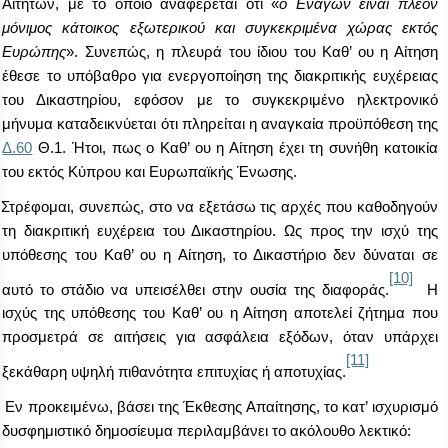
Αιτητών, με το οποίο αναφέρεται ότι «
ο Ενάγων είναι πλέον
μόνιμος κάτοικος εξωτερικού και συγκεκριμένα χώρας εκτός
Ευρώπης
». Συνεπώς, η πλευρά του ίδιου του Καθ’ ου η Αίτηση
έθεσε το υπόβαθρο για ενεργοποίηση της διακριτικής ευχέρειας
του Δικαστηρίου, εφόσον με το συγκεκριμένο ηλεκτρονικό
μήνυμα καταδεικνύεται ότι πληρείται η αναγκαία προϋπόθεση της
Δ.60
Θ.1. Ήτοι, πως ο Καθ’ ου η Αίτηση έχει τη συνήθη κατοικία
του εκτός Κύπρου και Ευρωπαϊκής Ένωσης.
Στρέφομαι, συνεπώς, στο να εξετάσω τις αρχές που καθοδηγούν
τη διακριτική ευχέρεια του Δικαστηρίου. Ως προς την ισχύ της
υπόθεσης του Καθ’ ου η Αίτηση, το Δικαστήριο δεν δύναται σε
[10]
αυτό το στάδιο να υπεισέλθει στην ουσία της διαφοράς.
Η
ισχύς της υπόθεσης του Καθ’ ου η Αίτηση αποτελεί ζήτημα που
προσμετρά σε αιτήσεις για ασφάλεια εξόδων, όταν υπάρχει
[11]
ξεκάθαρη υψηλή πιθανότητα επιτυχίας ή αποτυχίας.
Εν προκειμένω, βάσει της Έκθεσης Απαίτησης, το κατ’ ισχυρισμό
δυσφημιστικό δημοσίευμα περιλαμβάνει το ακόλουθο λεκτικό: