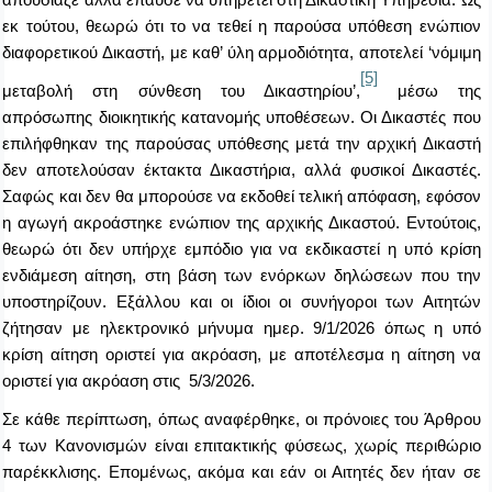
απουσίαζε αλλά έπαυσε να υπηρετεί στη Δικαστική Υπηρεσία. Ως
εκ τούτου, θεωρώ ότι το να τεθεί η παρούσα υπόθεση ενώπιον
διαφορετικού Δικαστή, με καθ’ ύλη αρμοδιότητα, αποτελεί ‘νόμιμη
[5]
μεταβολή στη σύνθεση του Δικαστηρίου’,
μέσω της
απρόσωπης διοικητικής κατανομής υποθέσεων. Οι Δικαστές που
επιλήφθηκαν της παρούσας υπόθεσης μετά την αρχική Δικαστή
δεν αποτελούσαν έκτακτα Δικαστήρια, αλλά φυσικοί Δικαστές.
Σαφώς και δεν θα μπορούσε να εκδοθεί τελική απόφαση, εφόσον
η αγωγή ακροάστηκε ενώπιον της αρχικής Δικαστού. Εντούτοις,
θεωρώ ότι δεν υπήρχε εμπόδιο για να εκδικαστεί η υπό κρίση
ενδιάμεση αίτηση, στη βάση των ενόρκων δηλώσεων που την
υποστηρίζουν. Εξάλλου και οι ίδιοι οι συνήγοροι των Αιτητών
ζήτησαν με ηλεκτρονικό μήνυμα ημερ. 9/1/2026 όπως η υπό
κρίση αίτηση οριστεί για ακρόαση, με αποτέλεσμα η αίτηση να
οριστεί για ακρόαση στις 5/3/2026.
Σε κάθε περίπτωση, όπως αναφέρθηκε, οι πρόνοιες του Άρθρου
4 των Κανονισμών είναι επιτακτικής φύσεως, χωρίς περιθώριο
παρέκκλισης. Επομένως, ακόμα και εάν οι Αιτητές δεν ήταν σε