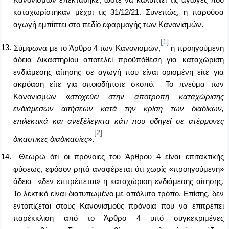
καταχωρίστηκαν μέχρι τις 31/12/21. Συνεπώς, η παρούσα
αγωγή εμπίπτει στο πεδίο εφαρμογής των Κανονισμών.
[1]
13.
Σύμφωνα με το Άρθρο 4 των Κανονισμών,
η προηγούμενη
άδεια Δικαστηρίου αποτελεί προϋπόθεση για καταχώριση
ενδιάμεσης αίτησης σε αγωγή που είναι ορισμένη είτε για
ακρόαση είτε για οποιοδήποτε σκοπό. Το πνεύμα των
Κανονισμών «
σ
τοχεύει στην αποτροπή καταχώρισης
ενδιάμεσων αιτήσεων κατά την κρίση των διαδίκων,
επιλεκτικά και ανεξέλεγκτα κάτι που οδηγεί σε ατέρμονες
[2]
δικαστικές διαδικασίες
».
14.
Θεωρώ ότι οι πρόνοιες του Άρθρου 4 είναι επιτακτικής
φύσεως, εφόσον ρητά αναφέρεται ότι χωρίς «προηγούμενη»
άδεια «δεν επιτρέπεται» η καταχώριση ενδιάμεσης αίτησης.
Το λεκτικό είναι διατυπωμένο με απόλυτο τρόπο. Επίσης, δεν
εντοπίζεται στους Κανονισμούς πρόνοια που να επιτρέπει
παρέκκλιση από το Άρθρο 4 υπό συγκεκριμένες