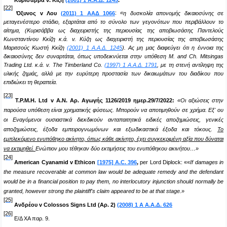
Κυρίσαββα ν. Κίζη
(2001) 1 Α.Α.Δ. 1245
.
[22]
Όξυνος
v
Λου
(2011) 1 ΑΑΔ 1066
:
«
η δυσκολία απονομής δικαιοσύνης σε
μεταγενέστερο στάδιο, εξαρτάται από το σύνολο των γεγονότων που περιβάλλουν το
αίτημα, (Κυρισάββα ως διαχειριστής της περιουσίας της αποβιωσάσης Παντελούς
Kωνσταντίνου Kκίζη κ.ά. v. Κύζη ως διαχειριστή της περιουσίας της αποβιωσάσης
Mαριτσούς Kωστή Kκίζη
(2001) 1 Α.Α.Δ. 1245
). Ας μη μας διαφεύγει ότι η έννοια της
δικαιοσύνης δεν συναρτάται, όπως υποδεικνύεται στην υπόθεση M. and Ch. Mitsingas
Trading Ltd. κ.ά. v. Τhe Timberland Co.
(1997) 1 Α.Α.Δ. 1791
, με τη στενή αντίληψη της
υλικής ζημιάς, αλλά με την ευρύτερη προστασία των δικαιωμάτων του διαδίκου που
επιδιώκει τη θεραπεία
.
[23]
T.P.M.H. Ltd v A.N. Αρ. Αγωγής 1126/2019 ημερ.29/7/2022
:
«Οι αξιώσεις στην
παρούσα υπόθεση είναι χρηματικής φύσεως. Μπορούν να αποτιμηθούν σε χρήμα. Εξ' ου
οι Εναγόμενοι ουσιαστικά διεκδικούν ανταπαιτητικά ειδικές αποζημιώσεις, γενικές
αποζημιώσεις, έξοδα εμπειρογνωμόνων και εξωδικαστικά έξοδα και τόκους.
Το
εμπλεκόμενο ενυπόθηκο ακίνητο, όπως κάθε ακίνητο, έχει συγκεκριμένη αξία που δύναται
να εκτιμηθεί.
Ενώπιον
μου
τέθηκαν
δύο
εκτιμήσεις
του
ενυπόθηκου
ακινήτου
…»
[24]
American Cyanamid v Ethicon
[1975] A.C. 396
,
per
Lord Diplock
: «
«
If damages in
the measure recoverable at common law would be adequate remedy and the defendant
would be in a financial position to pay them, no interlocutory injunction should normally be
granted, however strong the plaintiff's claim appeared to be at that stage.»
[25]
Ανδρέου v Colossos Signs Ltd (Αρ. 2)
(2008) 1 Α Α.Α.Δ. 626
[26]
Ε/Δ ΧΑ παρ. 9.