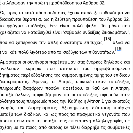
εκπλήρωσαν την πρώτη προϋπόθεση του Άρθρου 32.
Ως προς το κατά πόσο οι Αιτητές έχουν αποδείξει πιθανότητα να
δικαιούνται θεραπεία, ως η δεύτερη προϋπόθεση του Άρθρου 32,
το φράγμα απόδειξης δεν είναι πολύ ψηλό. Το μόνο που
χρειάζεται να καταδειχθεί είναι ‘σοβαρές ενδείξεις δικαιωμάτων’,
[15]
που να ξεπερνούν την απλή δυνατότητα επιτυχίας,
αλλά να
[16]
είναι κάτι πολύ λιγότερο από το ισοζύγιο των πιθανοτήτων.
Αμφότεροι οι συνήγοροι παρέπεμψαν στις ένορκες δηλώσεις και
ανέλυσαν τεκμήρια που άπτονται του αμφισβητούμενου
ζητήματος περί εξόφλησης της συμφωνημένης τιμής του επίδικου
διαμερίσματος. Αφενός, οι Αιτητές επικαλέστηκαν αποδείξεις
πληρωμής διαφόρων ποσών, αφετέρου, οι Καθ’ ων η Αίτηση,
μεταξύ άλλων, αμφισβήτησαν ότι οι αποδείξεις αφορούν στην
ολότητά τους πληρωμές προς την Καθ’ ης η Αίτηση 1 για σκοπούς
αγοράς του διαμερίσματος. Αξιοσημείωτη διάσταση υπάρχει
μεταξύ των διαδίκων και ως προς τα πραγματικά γεγονότα που
προκύπτουν από τη μεταξύ τους εκτεταμένη αλληλογραφία, σε
σχέση με το ποιος από αυτούς εν τέλει διάρρηξε τις συμβατικές