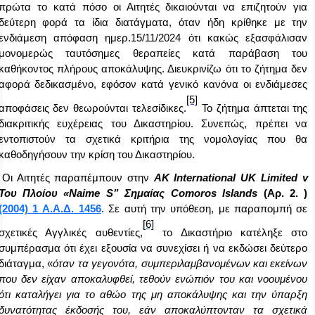
πρώτα το κατά πόσο οι Αιτητές δικαιούνται να επιζητούν για
δεύτερη φορά τα ίδια διατάγματα, όταν ήδη κρίθηκε με την
ενδιάμεση απόφαση ημερ.15/11/2024 ότι κακώς εξασφάλισαν
μονομερώς ταυτόσημες θεραπείες κατά παράβαση του
καθήκοντος πλήρους αποκάλυψης. Διευκρινίζω ότι το ζήτημα δεν
αφορά δεδικασμένο, εφόσον κατά γενικό κανόνα οι ενδιάμεσες
[5]
αποφάσεις δεν θεωρούνται τελεσίδικες.
Το ζήτημα άπτεται της
διακριτικής ευχέρειας του Δικαστηρίου. Συνεπώς, πρέπει να
εντοπιστούν τα σχετικά κριτήρια της νομολογίας που θα
καθοδηγήσουν την κρίση του Δικαστηρίου.
Οι Αιτητές παραπέμπουν στην
ΑΚ
International
UK
Limited
v
Του Πλοίου «
Naime
S
” Σημαίας
Comoros
Islands
(Αρ. 2. )
(2004) 1 Α.Α.Δ. 1456
. Σε αυτή την υπόθεση, με παραπομπή σε
[6]
σχετικές Αγγλικές αυθεντίες,
το Δικαστήριο κατέληξε στο
συμπέρασμα ότι έχει εξουσία να συνεχίσει ή να εκδώσει δεύτερο
διάταγμα, «
όταν τα γεγονότα, συμπεριλαμβανομένων και εκείνων
που δεν είχαν αποκαλυφθεί, τεθούν ενώπιόν του και νοουμένου
ότι καταλήγει για το αθώο της μη αποκάλυψης και την ύπαρξη
δυνατότητας έκδοσής του, εάν αποκαλύπτονταν τα σχετικά