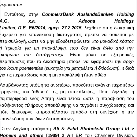
γεγονότα.»
Εντούτοις
,
στην
CommerzBank AuslandsBanken Holding
A.G.
κ
.a.
ν
.
Adeona Holdings
Limited,
Π
.
Ε
.
Ε
6/2014,
ημερ
.
27.2.2015,
λέχθηκε ότι η διακριτική
ευχέρεια για επανέκδοση διατάγματος πρέπει να ασκείται με
περισυλλογή, ώστε να μην εξουδετερώνεται
«το μοναδικό κόστος
ή ‘τιμωρία’ για μη αποκάλυψη, που δεν είναι άλλο από την
ακύρωση του διατάγματος».
Είναι μόνο σε εξαιρετικές
περιπτώσεις που το Δικαστήριο μπορεί να εφαρμόσει τ
ην αρχή
του
locus poenitentiae
(ευκαιρία για μεταμέλεια ή διόρθωση),
ειδικά
για τις περιπτώσεις που η μη αποκάλυψη ήταν αθώα.
Λαμβάνοντας υπόψη τα ανωτέρω, προκύπτει ανάγκη περαιτέρω
ερμηνείας του ‘αθώου΄ της μη αποκάλυψης.
Πότε, δηλαδή, η
συμπεριφορά ενός Αιτητή είναι τέτοια ώστε η παραβίαση του
καθήκοντος πλήρους αποκάλυψης να τυγχάνει συγχώρεσης και
πότε δημιουργεί απροσπέλαστο εμπόδιο στη συνέχιση ή την
επανέκδοση των ίδιων διαταγμάτων;
Στην Αγγλική απόφαση
Ali
&
Fahd
Shobokshi
Group
Ltd
v
Moneim
and
others
[1989] 2
AII
ER
του
Chancery
Division
,