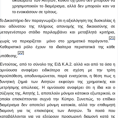
δικαιώματα’ των Αιτητών, καθότι όχι μόνο δεν μπορούν να
χρησιμοποιούν το διαμέρισμα, αλλά δεν μπορούν καν να
το ενοικιάσουν σε τρίτους.
Το Δικαστήριο δεν παραγνωρίζει ότι η αξιολόγηση της δυσκολίας ή
του αδύνατου της πλήρους απονομής της δικαιοσύνης σε
μεταγενέστερο στάδιο περιλαμβάνει και μεταβλητά κριτήρια,
[21]
χωρίς να περιορίζεται μόνο στο χρηματικό παράγοντα.
Καθοριστικό ρόλο έχουν τα ιδιαίτερα περιστατικά της κάθε
[22]
υπόθεσης.
Εντούτοις, από το σύνολο της Ε/Δ Κ.Α.2. αλλά και από τα όσα η
ομνύουσα αναφέρει ειδικότερα σε σχέση με την τρίτη
προϋπόθεση, αποδυναμώνεται, παρά ενισχύεται, η θέση πως η
δυνητική ζημιά των Αιτητών εκφεύγει της χρηματικής και
μετρήσιμης απώλειας. Η ομνύουσα αναφέρει ότι η ίδια και ο
σύζυγος της, Αιτητής 1, αποτελούν μόνιμοι κάτοικοι εξωτερικού, οι
οποίοι επισκέπτονται συχνά την Κύπρο. Συνεπώς, το επίδικο
διαμέρισμα δεν αποτελεί μόνιμη κατοικία, αλλά την επιθυμητή
διαμονή για τις επισκέψεις των Αιτητών. Τα ποσά που
καταβάλλονται για να εξεύρουν προσωρινή διαμονή κατά τις