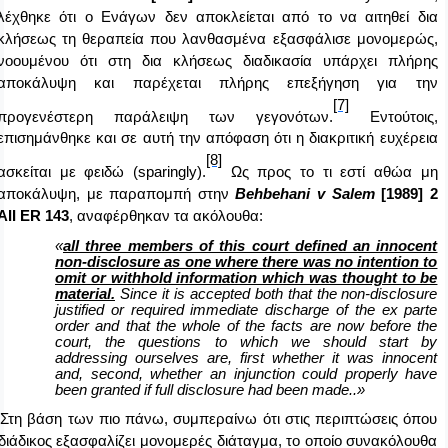
λέχθηκε ότι ο Ενάγων δεν αποκλείεται από το να αιτηθεί δια
κλήσεως τη θεραπεία που λανθασμένα εξασφάλισε μονομερώς,
νοουμένου ότι στη δια κλήσεως διαδικασία υπάρχει πλήρης
αποκάλυψη και παρέχεται πλήρης επεξήγηση για την
[7]
προγενέστερη παράλειψη των γεγονότων.
Εντούτοις,
επισημάνθηκε και σε αυτή την απόφαση ότι η διακριτική ευχέρεια
[8]
ασκείται με φειδώ (
sparingly
).
Ως προς το τι εστί αθώα μη
αποκάλυψη, με παραπομπή στην
Behbehani
v
Salem
[1989] 2
AII
ER
143
, αναφέρθηκαν τα ακόλουθα:
«
all three members of this court defined an innocent
non-disclosure as one where there was no intention to
omit or withhold information which was thought to be
material.
Since it is accepted both that the non-disclosure
justified or required immediate discharge of the ex parte
order and that the whole of the facts are now before the
court, the questions to which we should start by
addressing ourselves are, first whether it was innocent
and, second, whether an injunction could properly have
been granted if full disclosure had been made..»
Στη βάση των πιο πάνω, συμπεραίνω ότι στις περιπτώσεις όπου
διάδικος εξασφαλίζει μονομερές διάταγμα, το οποίο συνακόλουθα