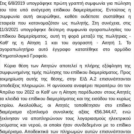
Στις 6/8/2019 υπογράφηκε πρώτη γραπτή συμφωνία για πώληση
του τότε υπό ανέγερση επίδικου διαμερίσματος. Εντούτοις η
συμφωνία αυτή ακυρώθηκε, καθότι ουδέποτε συστάθηκε η
εταιρεία που κατονομαζόταν ως πωλητής. Στη συνέχεια, στις
11/3/2021 υπογράφηκε δεύτερη συμφωνία αγοραπωλησίας του
επίδικου διαμερίσματος, αυτή τη φορά μεταξύ της πωλήτριας -
Καθ’ ης η Αίτηση 1 και του αγοραστή - Αιτητή 1. Το
αγοραπωλητήριο αυτό έγγραφο κατατέθηκε στο αρμόδιο
Κτηματολογικό Γραφείο.
Κύρια θέση των Αιτητών αποτελεί η πλήρης εξόφληση της
συμφωνημένης τιμής πώλησης του επίδικου διαμερίσματος. Προς
τεκμηρίωση αυτής της θέσης, στην Ε/Δ Α.2 επισυνάπτονται
αποδείξεις πληρωμών. Η ομνύουσα αναφέρει περαιτέρω ότι τον
Απρίλιο του 2022 οι Καθ’ ων η Αίτηση παρέδωσαν στους Αιτητές
τα κλειδιά του επίδικου διαμερίσματος και της εισόδου του κυρίως
κτιρίου. Ακολούθως, οι Αιτητές τοποθέτησαν στο επίδικο
διαμέρισμα εξοπλισμό συνολικής αξίας €56.344,47, ενώ
ξεκίνησαν να αποπληρώνουν τους λογαριασμούς ηλεκτρικού
ρεύματος και νερού, οι οποίοι ήταν συνδεδεμένοι με το επίδικο
διαμέρισμα. Αποδεικτικά των πληρωμών αυτών επισυνάπτονται