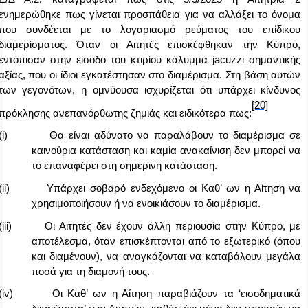
ενημερώθηκε πως γίνεται προσπάθεια για να αλλάξει το όνομα
που συνδέεται με το λογαριασμό ρεύματος του επίδικου
διαμερίσματος. Όταν οι Αιτητές επισκέφθηκαν την Κύπρο,
εντόπισαν στην είσοδο του κτιρίου κάλυμμα
jacuzzi
σημαντικής
αξίας, που οι ίδιοι εγκατέστησαν στο διαμέρισμα. Στη βάση αυτών
των γεγονότων, η ομνύουσα ισχυρίζεται ότι υπάρχει κίνδυνος
[20]
πρόκλησης ανεπανόρθωτης ζημιάς και ειδικότερα πως:
(i)
Θα είναι αδύνατο να παραλάβουν το διαμέρισμα σε
καινούρια κατάσταση και καμία ανακαίνιση δεν μπορεί να
το επαναφέρει στη σημερινή κατάσταση.
(ii)
Υπάρχει σοβαρό ενδεχόμενο οι Καθ’ ων η Αίτηση να
χρησιμοποιήσουν ή να ενοικιάσουν το διαμέρισμα.
(iii)
Οι Αιτητές δεν έχουν άλλη περιουσία στην Κύπρο, με
αποτέλεσμα, όταν επισκέπτονται από το εξωτερικό (όπου
και διαμένουν), να αναγκάζονται να καταβάλουν μεγάλα
ποσά για τη διαμονή τους.
(iv)
Οι Καθ’ ων η Αίτηση παραβιάζουν τα ‘εισοδηματικά