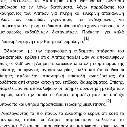
στις 15/11/2024 το Δικαστήριο (υπό διαφορετική σύνθεση)
ακύρωσε τα εν λόγω διατάγματα, λόγω παραβίασης του
καθήκοντος των Αιτητών για πλήρη και ειλικρινή αποκάλυψη
όλων των ουσιωδών γεγονότων, που ενδεχομένως να
επηρέαζαν την κρίση του Δικαστηρίου κατά το χρόνο έκδοσης των
μονομερώς εκδοθέντων διαταγμάτων. Πρόκειται για καλά
[1]
εδραιωμένη αρχή στην Κυπριακή νομολογία.
Ειδικότερα, με την προηγούμενη ενδιάμεση απόφαση του
Δικαστηρίου, κρίθηκε ότι οι Αιτητές παρέλειψαν να αποκαλύψουν
πως οι Καθ’ ων η Αίτηση απέστειλαν επιστολή τερματισμού της
επίδικης συμφωνίας αγοραπωλησίας, αλλά και ότι οι ίδιοι οι
Αιτητές απέστειλαν απαντητική επιστολή αναφέροντας ότι
ουδέποτε απέκτησαν κατοχή του επίδικου διαμερίσματος. Επίσης,
παρέλειψαν να αποκαλύψουν ότι υπήρξε συνάντηση μεταξύ των
μερών, κατά την οποία οι Αιτητές παραδέχτηκαν ότι υπήρξε
[2]
υπόλοιπο και υπήρξε προσπάθεια εξώδικης διευθέτησης.
Αξιολογώντας τα πιο πάνω, το Δικαστήριο έκρινε ότι κατά το
μονομερές στάδιο οι Αιτητές παρουσίασαν επιλεκτικά τα
γεγονότα. Ειδικότερα, παρουσίασαν την καταφανή εικόνα πως οι