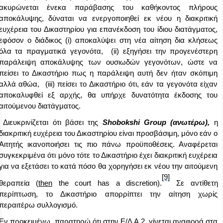
ακυρώνεται ένεκα παράβασης του καθήκοντος πλήρους
αποκάλυψης, δύναται να ενεργοποιηθεί εκ νέου η διακριτική
ευχέρεια του Δικαστηρίου για επανέκδοση του ίδιου διατάγματος,
εφόσον ο διάδικος (
i
) αποκαλύψει στη νέα αίτηση δια κλήσεως
όλα τα πραγματικά γεγονότα, (
ii
) εξηγήσει την προγενέστερη
παράλειψη αποκάλυψης των ουσιωδών γεγονότων, ώστε να
πείσει το Δικαστήριο πως η παράλειψη αυτή δεν ήταν σκόπιμη
αλλά αθώα, (
iii
) πείσει το Δικαστήριο ότι, εάν τα γεγονότα είχαν
αποκαλυφθεί εξ αρχής, θα υπήρχε δυνατότητα έκδοσης του
αιτούμενου διατάγματος.
Διευκρινίζεται ότι βάσει της
Shobokshi
Group
(ανωτέρω),
η
διακριτική ευχέρεια του Δικαστηρίου είναι προσβάσιμη, μόνο εάν ο
Αιτητής ικανοποιήσει τις πιο πάνω προϋποθέσεις. Αναφέρεται
συγκεκριμένα ότι μόνο τότε το Δικαστήριο έχει διακριτική ευχέρεια
για να εξετάσει το κατά πόσο θα χορηγήσει εκ νέου την αιτούμενη
[9]
θεραπεία (
then
the
court
has
a
discretion
).
Σε αντίθετη
περίπτωση, το Δικαστήριο απορρίπτει την αίτηση χωρίς
περαιτέρω συλλογισμό.
Εν προκειμένω, παρατηρώ ότι στην Ε/Δ Α.2. γίνεται αναφορά στα