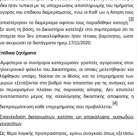
ίδιοι ήταν τυπικοί με τις υποχρεώσεις αποπληρωμής του τιμήματος
αγοράς του επίδικου διαμερίσματος, ενώ οι Καθ’ ων η Αίτηση τους
[3]
αποστέρησαν το διαμέρισμα αφότου τους παραδόθηκε κατοχή.
Σε αυτή τη βάση, το Δικαστήριο κατέληξε στο συμπέρασμα ότι τα
στοιχεία που δεν αποκαλύφθηκαν ήταν τέτοιας βαρύτητας, ώστε
να ακυρώσει τα διατάγματα ημερ.17/11/2020.
Επίδικα ζητήματα
Αμφότεροι οι συνήγοροι καταχώρισαν γραπτές αγορεύσεις στον
ηλεκτρονικό φάκελο του Δικαστηρίου, οι οποίες μελετήθηκαν και
λήφθηκαν υπόψη. Νοείται ότι οι θέσεις και τα επιχειρήματα των
μερών εξετάζονται στο βαθμό που απαιτείται για τις ανάγκες και
το περιορισμένο πλαίσιο της παρούσας αίτησης. Δεν αποτελεί
αναπόσπαστο μέρος της αιτιολόγησης δικαστικής απόφασης η
[4]
διαπραγμάτευση κάθε επιχειρήματος που προβάλλεται.
Επανέκδοση διαταγμάτων κατόπιν μη αποκάλυψης ουσιωδών
γεγονότων
Ως θέμα λογικής προτεραιότητας, κρίνω αναγκαίο όπως εξετάσω