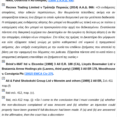
Νίκος Οδυσσέα
v
Αστυνομίας
(1999) 2 Α.Α.Δ. 490
.
[5]
Recnex Trading Limited v
Τράπεζα Πειραιώς (2014) Α.Α.Δ. 866:
«
Οι ενδιάμεσες
αποφάσεις, πλην ειδικών περιπτώσεων, δεν θεωρούνται τελεσίδικες ακόμη και αν
αποφασίζεται τελικώς ένα ζήτημα το οποίο κρίνεται δεσμευτικό για την μετέπειτα διαδικασία.
Η απόρριψη μιας ενδιάμεσης αίτησης δεν μπορεί να θεωρηθεί ως τελική και ως εκ τούτου η
καταχώριση νέας δεν μπορεί να προσκρούσει στην αρχή του δεδικασμένου. Εναπόκειται
πάντοτε στη διακριτική ευχέρεια του Δικαστηρίου αν θα εγκρίνει τη δεύτερη αίτηση ή αν θα
την απορρίψει, ελλείψει νέων στοιχείων. Στο τέλος της ημέρας το Δικαστήριο δεν μόρφωσε
και ούτε εξέφρασε τελική γνώμη με τρόπο καθοριστικό επί νομικού ή πραγματικού
αιτήματος. Δεν υπήρξε ενασχόληση με την ουσία του επιδίκου ζητήματος που αποτελεί τη
βάση για την εφαρμογή του δόγματος res judicata.
Εξαρτάται πάντοτε από το κατά πόσο η
απορριπτική απόφαση επεκτάθηκε σε ζητήματα επί της ουσίας.
»
[6]
Brink's-MAT ltd v. Elcombe [1988] 3 All E.R. 188 (CA), Lloyds Bowmaker Ltd v
Bratannia Arrow Hodings plc (Lavens, third party) [1988] 3 All ER 178, Woodhouse
v. Consignia Plc
[2002] EWCA Civ 275
.
[7]
Ali & Fahd Shobokshi Group Ltd v Moneim and others [1989] 2 AII ER,
Σελ
.411
παρ
.(f)
[8]
Ibid
σελ. 412, παρ. (
c
).
[9]
Ibid
, σελ.412 παρ.
(j): «
So
Ι
come to the conclusion that I must consider (a) whether
the non-disclosure complained of was innocent and (b) whether an injunction could
properly have been granted if full disclosure had been made.
Ι
f (a) and (b) are answered
in the affirmative, then the court has a discretion»