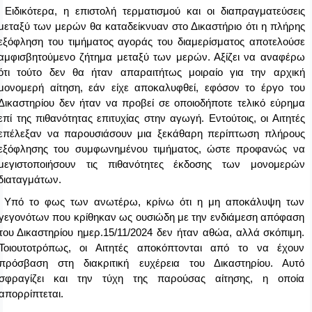
Ειδικότερα, η επιστολή τερματισμού και οι διαπραγματεύσεις
μεταξύ των μερών θα καταδείκνυαν στο Δικαστήριο ότι η πλήρης
εξόφληση του τιμήματος αγοράς του διαμερίσματος αποτελούσε
αμφισβητούμενο ζήτημα μεταξύ των μερών. Αξίζει να αναφέρω
ότι τούτο δεν θα ήταν απαραιτήτως μοιραίο για την αρχική
μονομερή αίτηση, εάν είχε αποκαλυφθεί, εφόσον το έργο του
Δικαστηρίου δεν ήταν να προβεί σε οποιοδήποτε τελικό εύρημα
επί της πιθανότητας επιτυχίας στην αγωγή. Εντούτοις, οι Αιτητές
επέλεξαν να παρουσιάσουν μια ξεκάθαρη περίπτωση πλήρους
εξόφλησης του συμφωνημένου τιμήματος, ώστε προφανώς να
μεγιστοποιήσουν τις πιθανότητες έκδοσης των μονομερών
διαταγμάτων.
Υπό το φως των ανωτέρω, κρίνω ότι η μη αποκάλυψη των
γεγονότων που κρίθηκαν ως ουσιώδη με την ενδιάμεση απόφαση
του Δικαστηρίου ημερ.15/11/2024 δεν ήταν αθώα, αλλά σκόπιμη.
Τοιουτοτρόπως, οι Αιτητές αποκόπτονται από το να έχουν
πρόσβαση στη διακριτική ευχέρεια του Δικαστηρίου. Αυτό
σφραγίζει και την τύχη της παρούσας αίτησης, η οποία
απορρίπτεται.