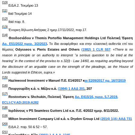
[10]
Ε
/
Δ
Α
.2.
Τεκμήριο
13
[11]
Ibid
Τεκμήριο
14
[12]
Ibid
παρ. 8.
[13]
Ένορκη δήλωση Αιτήτριας 2 ημερ.17/11/2022, παρ.17.
[14]
Θεοδοσιάδου v Themis Portoflio Management Holdings Ltd Πολιτική Έφεση
Αρ. Ε51/2022 ημερ. 3/2/2023
.
Το
ίδιο
αναφέρθηκε
και
στην
κλασσική
αυθεντία
επί
του
θέματος
Odysseos v. Pieris Estates and Others
(1982) 1 CLR 557
: «
There is no
reason in principle or on authority to interpret "a serious question to be tried at the
hearing" in the context of the proviso to s.32(l) - Law 14/60, as requiring anything beyond
the disclosure of an arguable case on the strength of the pleadings, as the House of
Lords suggested in Ethicon, supra.»
[15]
Hazlewood Investment v Manuel Π.Ε.
Ε14/2017 κ
αι Ε209/2017 ημ. 16/7/2019
[16]
Πουργουρίδη κ.ά. ν. Μέζου κ.ά.
(1994) 1 ΑΑΔ 201
, 207
[17]
Rostovtsev v. Shchukin, Πολιτική ΄Εφεση
Αρ. Ε415/16, ημερ. 5.7.2019,
ECLI:CY:AD:2019:A282
[18]
Ιορδάνους
v PS Seamless Gutters Ltd
κ
.
α
.
Π
.
Ε
. 4/2022
ημερ
.
8/11/2022.
[19]
Milton Investment Company Ltd κ.ά. v. Dryden Group Ltd
(2014) 1(Α) ΑΑΔ 731
[20]
Ε/Δ Α.2. παρ. 50
&
52 – 57.
[21]