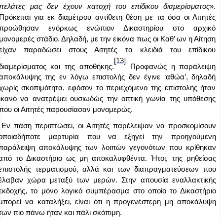
πελάτες μας δεν έχουν κατοχή του επίδικου διαμερίσματος
».
Πρόκειται για εκ διαμέτρου αντίθετη θέση με τα όσα οι Αιτητές
προώθησαν ενόρκως ενώπιον Δικαστηρίου στο αρχικό
μονομερές στάδιο. Δηλαδή, με την εικόνα πως οι Καθ’ ων η Αίτηση
είχαν παραδώσει στους Αιτητές τα κλειδιά του επίδικου
[13]
διαμερίσματος και της αποθήκης.
Προφανώς η παράλειψη
αποκάλυψης της εν λόγω επιστολής δεν έγινε ‘αθώα’, δηλαδή
χωρίς σκοπιμότητα, εφόσον το περιεχόμενο της επιστολής ήταν
ικανό να ανατρέψει ουσιωδώς την οπτική γωνία της υπόθεσης
που οι Αιτητές παρουσίασαν μονομερώς.
Εν πάση περιπτώσει, οι Αιτητές παρέλειψαν να προσκομίσουν
οποιαδήποτε μαρτυρία που να εξηγεί την προηγούμενη
παράλειψη αποκάλυψης των λοιπών γεγονότων που κρίθηκαν
από το Δικαστήριο ως μη αποκαλυφθέντα. Ήτοι, της ρηθείσας
επιστολής τερματισμού, αλλά και των διαπραγματεύσεων που
έλαβαν χώρα μεταξύ των μερών. Στην απουσία εναλλακτικής
εκδοχής, το μόνο λογικό συμπέρασμα στο οποίο το Δικαστήριο
μπορεί να καταλήξει, είναι ότι η προγενέστερη μη αποκάλυψη
των πιο πάνω ήταν και πάλι σκόπιμη.