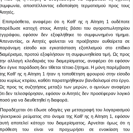
συμφωνία, αποστέλλοντας ειδοποίηση τερματισμού προς τους
Αιτητές.
Επιπρόσθετα, αναφέρει ότι η Καθ’ ης η Αίτηση 1 ουδέποτε
παρέδωσε κατοχή στους Αιτητές βάσει του αγοραπωλητηρίου
εγγράφου, εφόσον δεν εξοφλήθηκε το συμφωνημένο τίμημα.
Απεναντίας, οι Αιτητές φαίνεται να προέβησαν αυθαίρετα σε
παράνομη είσοδο και εγκατάσταση εξοπλισμού στο επίδικο
διαμέρισμα, προτού εξοφλήσουν τη συμφωνηθείσα τιμή. Ως προς
την αλλαγή κλειδαριάς του διαμερίσματος, αναφέρει ότι εφόσον
δεν έγινε παράδοση δεν τίθεται τέτοιο ζήτημα. Η μόνη παρέμβαση
της Καθ’ ης η Αίτηση 1 ήταν η τοποθέτηση φρουρού στην είσοδο
του κυρίως κτιρίου, καθότι παρατηρήθηκαν βανδαλισμοί στο έργο.
Ως προς τις συζητήσεις μεταξύ των μερών, ο ομνύων αναφέρει
ότι δεν τελεσφόρησαν, εφόσον οι Αιτητές δεν προσέφεραν λογικό
ποσό για να διευθετηθεί η διαφορά.
Παραδέχεται ότι έδωσε οδηγίες για μεταγραφή του λογαριασμού
ηλεκτρικού ρεύματος στο όνομα της Καθ’ ης η Αίτηση 1, εφόσον
αυτή αποτελεί κάτοχο του διαμερίσματος. Αρνείται όμως ότι η
πρόθεση του είναι να προχωρήσει σε ενοικίαση του