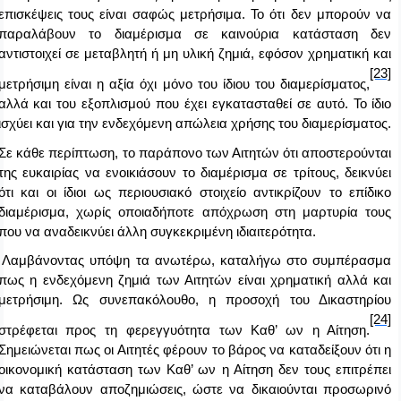
επισκέψεις τους είναι σαφώς μετρήσιμα. Το ότι δεν μπορούν να
παραλάβουν το διαμέρισμα σε καινούρια κατάσταση δεν
αντιστοιχεί σε μεταβλητή ή μη υλική ζημιά, εφόσον χρηματική και
[23]
μετρήσιμη είναι η αξία όχι μόνο του ίδιου του διαμερίσματος,
αλλά και του εξοπλισμού που έχει εγκατασταθεί σε αυτό. Το ίδιο
ισχύει και για την ενδεχόμενη απώλεια χρήσης του διαμερίσματος.
Σε κάθε περίπτωση, το παράπονο των Αιτητών ότι αποστερούνται
της ευκαιρίας να ενοικιάσουν το διαμέρισμα σε τρίτους, δεικνύει
ότι και οι ίδιοι ως περιουσιακό στοιχείο αντικρίζουν το επίδικο
διαμέρισμα, χωρίς οποιαδήποτε απόχρωση στη μαρτυρία τους
που να αναδεικνύει άλλη συγκεκριμένη ιδιαιτερότητα.
Λαμβάνοντας υπόψη τα ανωτέρω, καταλήγω στο συμπέρασμα
πως η ενδεχόμενη ζημιά των Αιτητών είναι χρηματική αλλά και
μετρήσιμη. Ως συνεπακόλουθο, η προσοχή του Δικαστηρίου
[24]
στρέφεται προς τη φερεγγυότητα των Καθ’ ων η Αίτηση.
Σημειώνεται πως οι Αιτητές φέρουν το βάρος να καταδείξουν ότι η
οικονομική κατάσταση των Καθ’ ων η Αίτηση δεν τους επιτρέπει
να καταβάλουν αποζημιώσεις, ώστε να δικαιούνται προσωρινό