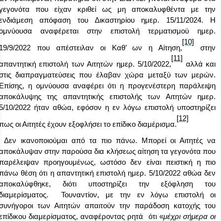
γεγονότα που είχαν κριθεί ως μη αποκαλυφθέντα με την
ενδιάμεση απόφαση του Δικαστηρίου ημερ. 15/11/2024. Η
ομνύουσα αναφέρεται στην επιστολή τερματισμού ημερ.
[10]
19/9/2022 που απέστειλαν οι Καθ’ ων η Αίτηση,
στην
[11]
απαντητική επιστολή των Αιτητών ημερ. 5/10/2022,
αλλά και
στις διαπραγματεύσεις που έλαβαν χώρα μεταξύ των μερών.
Επίσης, η ομνύουσα αναφέρει ότι η προγενέστερη παράλειψη
αποκάλυψης της απαντητικής επιστολής των Αιτητών ημερ.
5/10/2022 ήταν αθώα, εφόσον η εν λόγω επιστολή υποστηρίζει
[12]
πως οι Αιτητές έχουν εξοφλήσει το επίδικο διαμέρισμα.
Δεν ικανοποιούμαι από τα πιο πάνω. Μπορεί οι Αιτητές να
αποκάλυψαν στην παρούσα δια κλήσεως αίτηση τα γεγονότα που
παρέλειψαν προηγουμένως, ωστόσο δεν είναι πειστική η πιο
πάνω θέση ότι η απαντητική επιστολή ημερ. 5/10/2022 αθώα δεν
αποκαλύφθηκε, διότι υποστηρίζει την εξόφληση του
διαμερίσματος.
Τουναντίον
, με την εν λόγω επιστολή οι
συνήγοροι των Αιτητών απαιτούν την παράδοση κατοχής του
επίδικου διαμερίσματος, αναφέροντας ρητά ότι «
μέχρι σήμερα οι