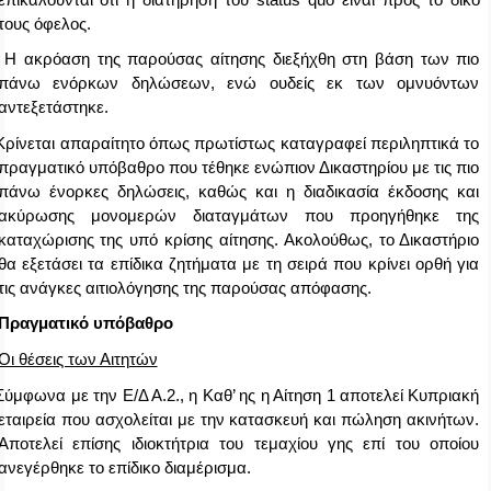
τους όφελος.
Η ακρόαση της παρούσας αίτησης διεξήχθη στη βάση των πιο
πάνω ενόρκων δηλώσεων, ενώ ουδείς εκ των ομνυόντων
αντεξετάστηκε.
Κρίνεται απαραίτητο όπως πρωτίστως καταγραφεί περιληπτικά το
πραγματικό υπόβαθρο που τέθηκε ενώπιον Δικαστηρίου με τις πιο
πάνω ένορκες δηλώσεις, καθώς και η διαδικασία έκδοσης και
ακύρωσης μονομερών διαταγμάτων που προηγήθηκε της
καταχώρισης της υπό κρίσης αίτησης. Ακολούθως, το Δικαστήριο
θα εξετάσει τα επίδικα ζητήματα με τη σειρά που κρίνει ορθή για
τις ανάγκες αιτιολόγησης της παρούσας απόφασης.
 Πραγματικό υπόβαθρο
Οι θέσεις των Αιτητών
Σύμφωνα με την Ε/Δ Α.2., η Καθ’ ης η Αίτηση 1 αποτελεί Κυπριακή
εταιρεία που ασχολείται με την κατασκευή και πώληση ακινήτων.
Αποτελεί επίσης ιδιοκτήτρια του τεμαχίου γης επί του οποίου
ανεγέρθηκε το επίδικο διαμέρισμα.