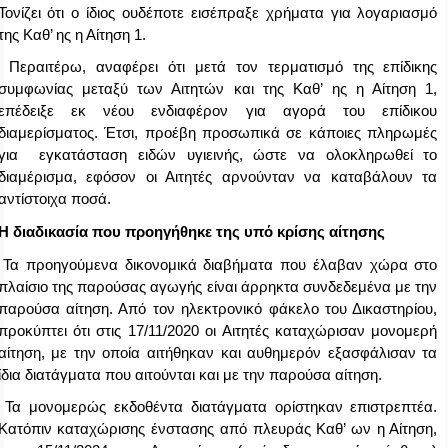
Τονίζει ότι ο ίδιος ουδέποτε εισέπραξε χρήματα για λογαριασμό
της Καθ’ ης η Αίτηση 1.
Περαιτέρω, αναφέρει ότι μετά τον τερματισμό της επίδικης
συμφωνίας μεταξύ των Αιτητών και της Καθ’ ης η Αίτηση 1,
επέδειξε εκ νέου ενδιαφέρον για αγορά του επίδικου
διαμερίσματος. Έτσι, προέβη προσωπικά σε κάποιες πληρωμές
για εγκατάσταση ειδών υγιεινής, ώστε να ολοκληρωθεί το
διαμέρισμα, εφόσον οι Αιτητές αρνούνταν να καταβάλουν τα
αντίστοιχα ποσά.
 Η διαδικασία που προηγήθηκε της υπό κρίσης αίτησης
Τα προηγούμενα δικονομικά διαβήματα που έλαβαν χώρα στο
πλαίσιο της παρούσας αγωγής είναι άρρηκτα συνδεδεμένα με την
παρούσα αίτηση. Από τον ηλεκτρονικό φάκελο του Δικαστηρίου,
προκύπτει ότι στις 17/11/2020 οι Αιτητές καταχώρισαν μονομερή
αίτηση, με την οποία αιτήθηκαν και αυθημερόν εξασφάλισαν τα
ίδια διατάγματα που αιτούνται και με την παρούσα αίτηση.
Τα μονομερώς εκδοθέντα διατάγματα ορίστηκαν επιστρεπτέα.
Κατόπιν καταχώρισης ένστασης από πλευράς Καθ’ ων η Αίτηση,