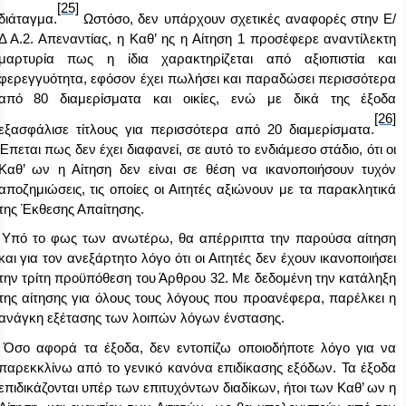
[25]
διάταγμα.
Ωστόσο, δεν υπάρχουν σχετικές αναφορές στην Ε/
Δ Α.2. Απεναντίας, η Καθ’ ης η Αίτηση 1 προσέφερε αναντίλεκτη
μαρτυρία πως η ίδια χαρακτηρίζεται από αξιοπιστία και
φερεγγυότητα, εφόσον έχει πωλήσει και παραδώσει περισσότερα
από 80 διαμερίσματα και οικίες, ενώ με δικά της έξοδα
[26]
εξασφάλισε τίτλους για περισσότερα από 20 διαμερίσματα.
Έπεται πως δεν έχει διαφανεί, σε αυτό το ενδιάμεσο στάδιο, ότι οι
Καθ’ ων η Αίτηση δεν είναι σε θέση να ικανοποιήσουν τυχόν
αποζημιώσεις, τις οποίες οι Αιτητές αξιώνουν με τα παρακλητικά
της Έκθεσης Απαίτησης.
Υπό το φως των ανωτέρω, θα απέρριπτα την παρούσα αίτηση
και για τον ανεξάρτητο λόγο ότι οι Αιτητές δεν έχουν ικανοποιήσει
την τρίτη προϋπόθεση του Άρθρου 32. Με δεδομένη την κατάληξη
της αίτησης για όλους τους λόγους που προανέφερα, παρέλκει η
ανάγκη εξέτασης των λοιπών λόγων ένστασης.
Όσο αφορά τα έξοδα, δεν εντοπίζω οποιοδήποτε λόγο για να
παρεκκλίνω από το γενικό κανόνα επιδίκασης εξόδων. Τα έξοδα
επιδικάζονται υπέρ των επιτυχόντων διαδίκων, ήτοι των Καθ’ ων η