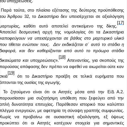
του υποχρεώσεις.
Παρά ταύτα, στο πλαίσιο εξέτασης της δεύτερης προϋπόθεσης
του Άρθρου 32, το Δικαστήριο δεν υπεισέρχεται σε αξιολόγηση
[17]
μαρτυρίας, καθότι αυτό αποτελεί αντικείμενο της δίκης.
Αποτελεί δεσμευτική αρχή της νομολογίας ότι τα Δικαστήρια
«
αποφεύγουν να υπεισέρχονται σε βάθος στο μαρτυρικό υλικό
που τίθεται ενώπιον τους. Δεν εκδικάζεται σ΄ αυτό το στάδιο η
διαφορά, και δεν καθορίζονται από αυτό το πρόωρο στάδιο
[18]
δικαιώματα και υποχρεώσεις
».
Απεναντίας, για σκοπούς της
παρούσας απόφασης δεν πρέπει να αφεθεί να αιωρείται ούτε καν
[19]
σκιά
ότι το Δικαστήριο προέβη σε τελικά ευρήματα που
άπτονται της ουσίας της αγωγής.
Το ζητούμενο είναι ότι οι Αιτητές μέσα από την Ε/Δ Α.2.
παρουσίασαν μια συζητήσιμη υπόθεση που ξεφεύγει από την
απλή δυνατότητα επιτυχίας. Παρέθεσαν ιστορικό που καλύπτει
πλέγμα ενεργειών, με αφετηρία τη σύναψη γραπτής συμφωνίας.
Χωρίς να προβαίνω σε ουσιαστική αξιολόγηση, εξ όψεως
προκύπτει ότι οι Αιτητές κατέχουν στοιχεία για σημαντικές