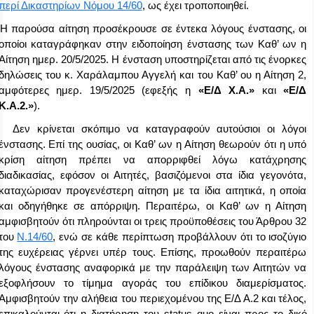
περί Δικαστηρίων Νόμου 14/60
, ως έχει τροποποιηθεί.
Η παρούσα αίτηση προσέκρουσε σε έντεκα λόγους ένστασης, οι
οποίοι καταγράφηκαν στην ειδοποίηση ένστασης των Καθ’ ων η
Αίτηση ημερ. 20/5/2025. Η ένσταση υποστηρίζεται από τις ένορκες
δηλώσεις του κ. Χαράλαμπου Αγγελή και του Καθ’ ου η Αίτηση 2,
αμφότερες ημερ. 19/5/2025 (εφεξής η
«Ε/Δ Χ.Α.»
και
«Ε/Δ
Κ.Α.2.»
).
Δεν κρίνεται σκόπιμο να καταγραφούν αυτούσιοι οι λόγοι
ένστασης. Επί της ουσίας, οι Καθ’ ων η Αίτηση θεωρούν ότι η υπό
κρίση αίτηση πρέπει να απορριφθεί λόγω κατάχρησης
διαδικασίας, εφόσον οι Αιτητές, βασιζόμενοι στα ίδια γεγονότα,
καταχώρισαν προγενέστερη αίτηση με τα ίδια αιτητικά, η οποία
και οδηγήθηκε σε απόρριψη. Περαιτέρω, οι Καθ’ ων η Αίτηση
αμφισβητούν ότι πληρούνται οι τρεις προϋποθέσεις του Άρθρου 32
του
Ν.14/60
, ενώ σε κάθε περίπτωση προβάλλουν ότι το ισοζύγιο
της ευχέρειας γέρνει υπέρ τους. Επίσης, προωθούν περαιτέρω
λόγους ένστασης αναφορικά με την παράλειψη των Αιτητών να
εξοφλήσουν το τίμημα αγοράς του επίδικου διαμερίσματος.
Αμφισβητούν την αλήθεια του περιεχομένου της Ε/Δ Α.2 και τέλος,
επικαλούνται ότι η διατήρηση του
status
quo
είναι προς το δικό