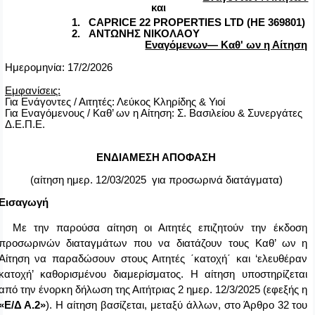
κ
αι
1.
CAPRICE 22 PROPERTIES LTD (ΗΕ 369801)
2.
ΑΝΤΩΝΗΣ ΝΙΚΟΛΑΟΥ
Εναγόμενων— Καθ' ων η Αίτηση
Ημερομηνία: 17/2/2026
Εμφανίσεις:
Για Ενάγοντες / Αιτητές: Λεύκος Κληρίδης & Υιοί
Για Εναγόμενους / Καθ’ ων η Αίτηση: Σ. Βασιλείου & Συνεργάτες
Δ.Ε.Π.Ε.
ΕΝΔΙΑΜΕΣΗ ΑΠΟΦΑΣΗ
(αίτηση ημερ.
12/03/2025 για προσωρινά διατάγματα)
 Εισαγωγή
Με την παρούσα αίτηση οι Αιτητές επιζητούν την έκδοση
προσωρινών διαταγμάτων που να διατάζουν τους Καθ’ ων η
Αίτηση να παραδώσουν στους Αιτητές ΄κατοχή΄ και ‘ελευθέραν
κατοχή’ καθορισμένου διαμερίσματος. Η αίτηση υποστηρίζεται
από την ένορκη δήλωση της Αιτήτριας 2 ημερ. 12/3/2025 (εφεξής η
«Ε/Δ Α.2»
). Η αίτηση βασίζεται, μεταξύ άλλων, στο Άρθρο 32 του