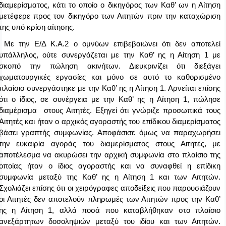
διαμερίσματος, κάτι το οποίο ο δικηγόρος των Καθ’ ων η Αίτηση
μετέφερε προς τον δικηγόρο των Αιτητών πριν την καταχώριση
της υπό κρίση αίτησης.
Με την Ε/Δ Κ.Α.2 ο ομνύων επιβεβαιώνει ότι δεν αποτελεί
υπάλληλος, ούτε συνεργάζεται με την Καθ’ ης η Αίτηση 1 με
σκοπό την πώληση ακινήτων. Διευκρινίζει ότι διεξάγει
χωματουργικές εργασίες και μόνο σε αυτό το καθορισμένο
πλαίσιο συνεργάστηκε με την Καθ’ ης η Αίτηση 1. Αρνείται επίσης
ότι ο ίδιος, σε συνέργεια με την Καθ’ ης η Αίτηση 1, πώλησε
διαμέρισμα στους Αιτητές. Εξηγεί ότι γνώριζε προσωπικά τους
Αιτητές και ήταν ο αρχικός αγοραστής του επίδικου διαμερίσματος
βάσει γραπτής συμφωνίας. Αποφάσισε όμως να παραχωρήσει
την ευκαιρία αγοράς του διαμερίσματος στους Αιτητές, με
αποτέλεσμα να ακυρώσει την αρχική συμφωνία στο πλαίσιο της
οποίας ήταν ο ίδιος αγοραστής και να συναφθεί η επίδικη
συμφωνία μεταξύ της Καθ’ ης η Αίτηση 1 και των Αιτητών.
Σχολιάζει επίσης ότι οι χειρόγραφες αποδείξεις που παρουσιάζουν
οι Αιτητές δεν αποτελούν πληρωμές των Αιτητών προς την Καθ’
ης η Αίτηση 1, αλλά ποσά που καταβλήθηκαν στο πλαίσιο
ανεξάρτητων δοσοληψιών μεταξύ του ιδίου και των Αιτητών.