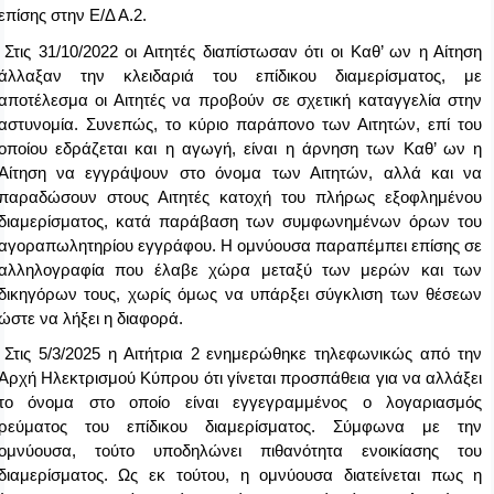
επίσης στην Ε/Δ Α.2.
Στις 31/10/2022 οι Αιτητές διαπίστωσαν ότι οι Καθ’ ων η Αίτηση
άλλαξαν την κλειδαριά του επίδικου διαμερίσματος, με
αποτέλεσμα οι Αιτητές να προβούν σε σχετική καταγγελία στην
αστυνομία. Συνεπώς, το κύριο παράπονο των Αιτητών, επί του
οποίου εδράζεται και η αγωγή, είναι η άρνηση των Καθ’ ων η
Αίτηση να εγγράψουν στο όνομα των Αιτητών, αλλά και να
παραδώσουν στους Αιτητές κατοχή του πλήρως εξοφλημένου
διαμερίσματος, κατά παράβαση των συμφωνημένων όρων του
αγοραπωλητηρίου εγγράφου. Η ομνύουσα παραπέμπει επίσης σε
αλληλογραφία που έλαβε χώρα μεταξύ των μερών και των
δικηγόρων τους, χωρίς όμως να υπάρξει σύγκλιση των θέσεων
ώστε να λήξει η διαφορά.
Στις 5/3/2025 η Αιτήτρια 2 ενημερώθηκε τηλεφωνικώς από την
Αρχή Ηλεκτρισμού Κύπρου ότι γίνεται προσπάθεια για να αλλάξει
το όνομα στο οποίο είναι εγγεγραμμένος ο λογαριασμός
ρεύματος του επίδικου διαμερίσματος. Σύμφωνα με την
ομνύουσα, τούτο υποδηλώνει πιθανότητα ενοικίασης του
διαμερίσματος. Ως εκ τούτου, η ομνύουσα διατείνεται πως η