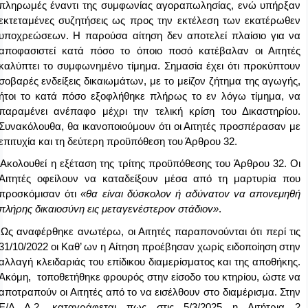
πληρωμές έναντι της συμφωνίας αγοραπωλησίας, ενώ υπήρξαν
εκτεταμένες συζητήσεις ως προς την εκτέλεση των εκατέρωθεν
υποχρεώσεων. Η παρούσα αίτηση δεν αποτελεί πλαίσιο για να
αποφασιστεί κατά πόσο το όποιο ποσό κατέβαλαν οι Αιτητές
καλύπτει το συμφωνημένο τίμημα. Σημασία έχει ότι προκύπτουν
σοβαρές ενδείξεις δικαιωμάτων, με το μείζον ζήτημα της αγωγής,
ήτοι το κατά πόσο εξοφλήθηκε πλήρως το εν λόγω τίμημα, να
παραμένει ανέπαφο μέχρι την τελική κρίση του Δικαστηρίου.
Συνακόλουθα, θα ικανοποιούμουν ότι οι Αιτητές προσπέρασαν με
επιτυχία και τη δεύτερη προϋπόθεση του Άρθρου 32.
Ακολουθεί η εξέταση της τρίτης προϋπόθεσης του Άρθρου 3
2. Οι
Αιτητές οφείλουν να καταδείξουν μέσα από τη μαρτυρία που
προσκόμισαν ότι
«θα είvαι δύσκoλov ή αδύvατov vα απovεμηθή
πλήρης δικαιoσύvη εις μεταγεvέστερov στάδιov»
.
Ως αναφέρθηκε ανωτέρω, οι Αιτητές παραπονούνται ότι περί τις
31/10/2022 οι Καθ’ ων η Αίτηση προέβησαν χωρίς ειδοποίηση στην
αλλαγή κλειδαριάς του επίδικου διαμερίσματος και της αποθήκης.
Ακόμη, τοποθετήθηκε φρουρός στην είσοδο του κτηρίου, ώστε να
αποτραπούν οι Αιτητές από το να εισέλθουν στο διαμέρισμα. Στην
Ε/Δ Α.2. καταγράφεται πως στις 5/3/2025 η Αιτήτρια 2