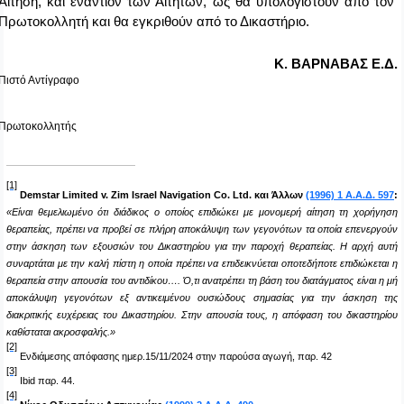
Αίτηση, και εναντίον των Αιτητών, ως θα υπολογιστούν από τον
Πρωτοκολλητή και θα εγκριθούν από το Δικαστήριο.
Κ. ΒΑΡΝΑΒΑΣ Ε.Δ.
Πιστό Αντίγραφο
Πρωτοκολλητή
ς
[1]
Demstar Limited v. Ζim Israel Navigation Co. Ltd. και Άλλων
(1996) 1 A.A.Δ. 597
:
«
Είναι θεμελιωμένο ότι διάδικος ο οποίος επιδιώκει με μονομερή αίτηση τη χορήγηση
θεραπείας, πρέπει να προβεί σε πλήρη αποκάλυψη των γεγονότων τα οποία επενεργούν
στην άσκηση των εξουσιών του Δικαστηρίου για την παροχή θεραπείας. Η αρχή αυτή
συναρτάται με την καλή πίστη η οποία πρέπει να επιδεικνύεται οποτεδήποτε επιδιώκεται η
θεραπεία στην απουσία του αντιδίκου…
.
Ό,τι ανατρέπει τη βάση του διατάγματος είναι η μή
αποκάλυψη γεγονότων εξ αντικειμένου ουσιώδους σημασίας για την άσκηση της
διακριτικής ευχέρειας του Δικαστηρίου. Στην απουσία τους, η απόφαση του δικαστηρίου
καθίσταται ακροσφαλής.»
[2]
Ενδιάμεσης απόφασης ημερ.15/11/2024 στην παρούσα αγωγή, παρ. 42
[3]
Ibid
παρ. 44.
[4]