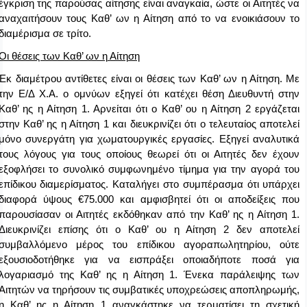
έγκριση της παρούσας αίτησης είναι αναγκαία, ώστε οι Αιτητές να
αναχαιτήσουν τους Καθ’ ων η Αίτηση από το να ενοικιάσουν το
διαμέρισμα σε τρίτο.
Οι θέσεις των Καθ’ ων η Αίτηση
Εκ διαμέτρου αντίθετες είναι οι θέσεις των Καθ’ ων η Αίτηση. Με
την Ε/Δ Χ.Α. ο ομνύων εξηγεί ότι κατέχει θέση Διευθυντή στην
Καθ’ ης η Αίτηση 1. Αρνείται ότι ο Καθ’ ου η Αίτηση 2 εργάζεται
στην Καθ’ ης η Αίτηση 1 και διευκρινίζει ότι ο τελευταίος αποτελεί
μόνο συνεργάτη για χωματουργικές εργασίες. Εξηγεί αναλυτικά
τους λόγους για τους οποίους θεωρεί ότι οι Αιτητές δεν έχουν
εξοφλήσει το συνολικό συμφωνημένο τίμημα για την αγορά του
επίδικου διαμερίσματος. Καταλήγει στο συμπέρασμα ότι υπάρχει
διαφορά ύψους €75.000 και αμφισβητεί ότι οι αποδείξεις που
παρουσίασαν οι Αιτητές εκδόθηκαν από την Καθ’ ης η Αίτηση 1.
Διευκρινίζει επίσης ότι ο Καθ’ ου η Αίτηση 2 δεν αποτελεί
συμβαλλόμενο μέρος του επίδικου αγοραπωλητηρίου, ούτε
εξουσιοδοτήθηκε για να εισπράξει οποιαδήποτε ποσά για
λογαριασμό της Καθ’ ης η Αίτηση 1. Ένεκα παράλειψης των
Αιτητών να τηρήσουν τις συμβατικές υποχρεώσεις αποπληρωμής,
η Καθ’ ης η Αίτηση 1 αναγκάστηκε να τερματίσει τη σχετική