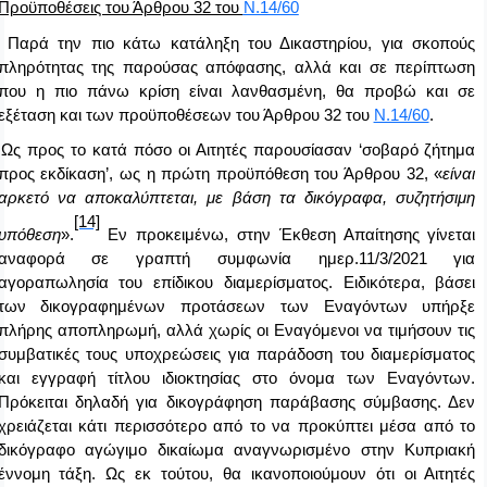
Προϋποθέσεις του Άρθρου 32 του
Ν.14/60
Παρά την πιο κάτω κατάληξη του Δικαστηρίου, για σκοπούς
πληρότητας της παρούσας απόφασης, αλλά και σε περίπτωση
που η πιο πάνω κρίση είναι λανθασμένη, θα προβώ και σε
εξέταση και των προϋποθέσεων του Άρθρου 32 του
Ν.14/60
.
Ως προς το κατά πόσο οι Αιτητές παρουσίασαν ‘σοβαρό ζήτημα
προς εκδίκαση’, ως η πρώτη προϋπόθεση του Άρθρου 32, «
είναι
αρκετό να αποκαλύπτεται, με βάση τα δικόγραφα, συζητήσιμη
[14]
υπόθεση
».
Εν προκειμένω, στην Έκθεση Απαίτησης γίνεται
αναφορά σε γραπτή συμφωνία ημερ.11/3/2021 για
αγοραπωλησία του επίδικου διαμερίσματος. Ειδικότερα, βάσει
των δικογραφημένων προτάσεων των Εναγόντων υπήρξε
πλήρης αποπληρωμή, αλλά χωρίς οι Εναγόμενοι να τιμήσουν τις
συμβατικές τους υποχρεώσεις για παράδοση του διαμερίσματος
και εγγραφή τίτλου ιδιοκτησίας στο όνομα των Εναγόντων.
Πρόκειται δηλαδή για δικογράφηση παράβασης σύμβασης. Δεν
χρειάζεται κάτι περισσότερο από το να προκύπτει μέσα από το
δικόγραφο αγώγιμο δικαίωμα αναγνωρισμένο στην Κυπριακή
έννομη τάξη. Ως εκ τούτου, θα ικανοποιούμουν ότι οι Αιτητές