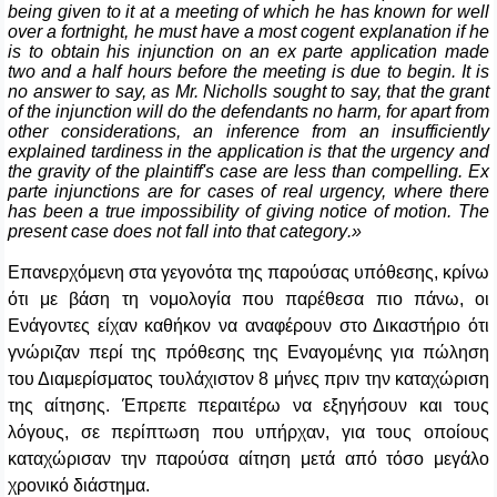
being given to it at a meeting of which he has known for well
over a fortnight, he must have a most cogent explanation if he
is to obtain his injunction on an ex parte application made
two and a half hours before the meeting is due to begin. It is
no answer to say, as Mr. Nicholls sought to say, that the grant
of the injunction will do the defendants no harm, for apart from
other considerations, an inference from an insufficiently
explained tardiness in the application is that the urgency and
the gravity of the plaintiff's case are less than compelling. Ex
parte injunctions are for cases of real urgency, where there
has been a true impossibility of giving notice of motion. The
present
case
does
not
fall
into
that
category
.»
Επανερχόμενη στα γεγονότα της παρούσας υπόθεσης, κρίνω
ότι με βάση τη νομολογία που παρέθεσα πιο πάνω, οι
Ενάγοντες είχαν καθήκον να αναφέρουν στο Δικαστήριο ότι
γνώριζαν περί της πρόθεσης της Εναγομένης για πώληση
του Διαμερίσματος τουλάχιστον 8 μήνες πριν την καταχώριση
της αίτησης. Έπρεπε περαιτέρω να εξηγήσουν και τους
λόγους, σε περίπτωση που υπήρχαν, για τους οποίους
καταχώρισαν την παρούσα αίτηση μετά από τόσο μεγάλο
χρονικό διάστημα.