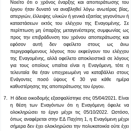
Νοείτο ότι ο χρόνος έναρξης και αποπεράτωσης του
έργου ήταν δυνατό να αναβληθεί λόγω ανωτέρας βίας,
απεργιών, έλλειψης υλικών ή γενικά εξαιτίας γεγονότων ή
καταστάσεων εκτός του ελέγχου της Εναγομένης. Σε
περίπτωση μη ύπαρξης μεταγενέστερης συμφωνίας ως
προς την επιβράδυνση του χρόνου αποπεράτωσης και
εφόσον αυτή δεν οφείλετο στους ως άνω
περιγραφόμενους λόγους που εκφεύγουν του ελέγχου
της Εναγομένης, αλλά οφείλετο αποκλειστικά σε λόγους
για τους οποίους υπαίτια είναι η Εναγόμενη, τότε η
τελευταία θα ήταν υποχρεωμένη να καταβάλλει στους
Ενάγοντες ποσό ύψους € 30 για κάθε ημέρα
καθυστέρησης της αποπεράτωσης του έργου.
7.
Η άδεια οικοδομής εξασφαλίστηκε στις 05/04/2021. Είναι
η θέση των Εναγόντων ότι η Εναγόμενη όφειλε να
ολοκληρώσει το έργο μέχρι τις 05/10/2022. Ωστόσο,
όπως αναφέρεται στην ΕΔ Παχίπη 1, η Εναγόμενη μέχρι
σήμερα δεν έχει ολοκληρώσει την πολυκατοικία ούτε έχει