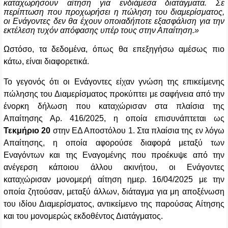
καταχωρήσουν αίτηση για ενδιάμεσα διατάγματα. Σε
περίπτωση που προχωρήσει η πώληση του διαμερίσματος,
οι Ενάγοντες δεν θα έχουν οποιαδήποτε εξασφάλιση για την
εκτέλεση τυχόν απόφασης υπέρ τους στην Απαίτηση.»
Ωστόσο, τα δεδομένα, όπως θα επεξηγήσω αμέσως πιο
κάτω, είναι διαφορετικά.
Το γεγονός ότι οι Ενάγοντες είχαν γνώση της επικείμενης
πώλησης του Διαμερίσματος προκύπτει με σαφήνεια από την
ένορκη δήλωση που καταχώρισαν στα πλαίσια της
Απαίτησης Αρ. 416/2025, η οποία επισυνάπτεται ως
Τεκμήριο 20
στην ΕΔ Αποστόλου 1. Στα πλαίσια της εν λόγω
Απαίτησης, η οποία αφορούσε διαφορά μεταξύ των
Εναγόντων και της Εναγομένης που προέκυψε από την
ανέγερση κάποιου άλλου ακινήτου, οι Ενάγοντες
καταχώρισαν μονομερή αίτηση ημερ. 16/04/2025 με την
οποία ζητούσαν, μεταξύ άλλων, διάταγμα για μη αποξένωση
του ιδίου Διαμερίσματος, αντικείμενο της παρούσας Αίτησης
και του μονομερώς εκδοθέντος Διατάγματος.