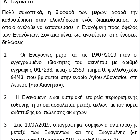
Α.
Γεγονότα
Πολύ συνοπτικά, η διαφορά των μερών αφορά την
καθυστέρηση στην ολοκλήρωση ενός διαμερίσματος, το
οποίο ανέλαβε να κατασκευάσει η Εναγόμενη προς όφελος
των Εναγόντων. Συγκεκριμένα, ως αναφέρεται στις ένορκες
δηλώσεις:
1.
Οι Ενάγοντες μέχρι και τις 19/07/2019 ήταν οι
εγγεγραμμένοι ιδιοκτήτες του ακινήτου με αριθμό
εγγραφής 0/17263, τεμάχιο 2359, τμήμα 0, φύλλο/σχέδιο
94/43, που βρίσκεται στην ενορία Αγίου Αθανασίου στη
Λεμεσό
(«το Ακίνητο»)
.
2.
Η Εναγόμενη είναι κυπριακή εταιρεία περιορισμένης
ευθύνης, η οποία ασχολείται, μεταξύ άλλων, με τον τομέα
ανάπτυξης και πώλησης ακινήτων.
3.
Στις 19/07/2019, υπογράφτηκε συμφωνία αντιπαροχής
μεταξύ των Εναγόντων και της Εναγομένης
(«η
Συμφωνία»)
(
Τεκμήριο ΧΠ1
στην ΕΔ Παχίπη 1).