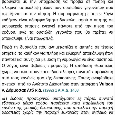
βαρύνεται με την υποχρέωση να προβεί σε πλήρη και
ειλικρινή αποκάλυψη όλων των ουσιωδών γεγονότων που
σχετίζονται με την αίτηση. Η συμμόρφωση με το εν λόγω
καθήκον είναι αδιαμφισβήτητα δύσκολη, αφού ο αιτητής σε
μονομερείς αιτήσεις ενεργεί πάντοτε υπό την πίεση του
χρόνου, ενώ τα ουσιώδη γεγονότα που θα πρέπει να
αποκαλύψει είναι πολλαπλά.
Παρά τη δυσκολία που αντιμετωπίζει ο αιτητής σε τέτοιες
αιτήσεις, το καθήκον για πλήρη και ειλικρινή αποκάλυψη ήταν
πάντοτε και συνεχίζει με βάση τη νομολογία να είναι αυστηρό.
O
λόγος είναι βεβαίως προφανής. Η απόδοση θεραπείας
χωρίς να ακουστούν και οι δύο πλευρές συνιστά παρέκκλιση
από τους κανόνες φυσικής δικαιοσύνης. Όπως αναφέρθηκε
σχετικά από το Ανώτατο Δικαστήριο στην απόφαση
Vuitton
v. Δέρμοσακ Λτδ κ.ά.
:
(1992) 1 Α.Α.Δ. 1453
«Η έκδοση προσωρινού διατάγματος εξ πάρτε, συνιστά
εξαιρετικό μέτρο εφόσο παρέχεται κατά παρέκκλιση του
κανόνα της φυσικής δικαιοσύνης που αποκλείει την παροχή
θεραπείας χωρίς την παροχή ευκαιρίας στον αντίδικο να