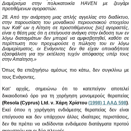
Διαμέρισμα στην πολυκατοικία HAVEN με ζευγάρι
προτιθέμενων αγοραστών.
28. Από την ανάρτηση μιας απλής αγγελίας στο διαδίκτυο,
στην παρουσίαση του μοναδικού περιουσιακού στοιχείου
των Καθ’ ων η Αίτηση σε προστιθέμενους [
sic
] αγοραστές,
είναι η θέση μας ότι η επείγουσα ανάγκη στην έκδοση των εν
λόγω διαταγμάτων δεν μπορεί να αμφισβητηθεί, καθότι σε
περίπτωση που προχωρούσε η πώληση του εν λόγω
Διαμερίσματος, οι Ενάγοντες δεν θα είχαν οποιαδήποτε
εξασφάλιση για την εκτέλεση τυχόν απόφασης υπέρ τους
στην Απαίτηση.»
Όπως θα επεξηγήσω αμέσως πιο κάτω, δεν συγκλίνω με
τους Ενάγοντες.
Κατ’ αρχάς, σημειώνω ότι το κατεπείγον αποτελεί
δικαιοδοτικό όρο για τη χορήγηση μονομερούς θεραπείας
(Resola (Cyprus) Ltd. ν. Xάρη Xρίστου
(1998) 1 ΑΑΔ 598
)
.
Εκεί όπου η χορήγηση ενδιάμεσης θεραπείας δεν είναι
επείγουσα και δεν υπάρχουν άλλες ιδιαίτερες περιστάσεις,
δεν θα πρέπει να εκδίδονται ενδιάμεσα διατάγματα προτού
ακουστούν και οι δύο πλευρές.