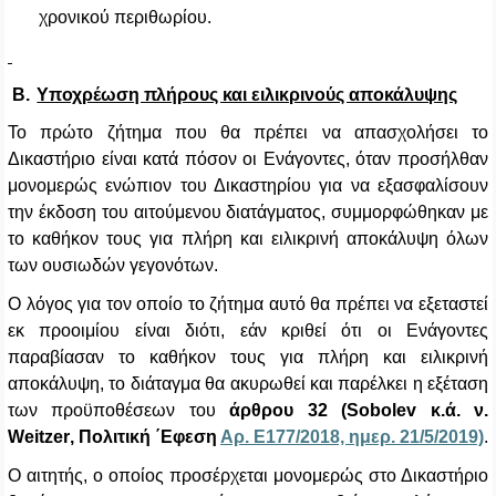
χρονικού περιθωρίου.
Β.
Υποχρέωση πλήρους και ειλικρινούς αποκάλυψης
Το πρώτο ζήτημα που θα πρέπει να απασχολήσει το
Δικαστήριο είναι κατά πόσον οι Ενάγοντες, όταν προσήλθαν
μονομερώς ενώπιον του Δικαστηρίου για να εξασφαλίσουν
την έκδοση του αιτούμενου διατάγματος, συμμορφώθηκαν με
το καθήκον τους για πλήρη και ειλικρινή αποκάλυψη όλων
των ουσιωδών γεγονότων.
Ο λόγος για τον οποίο το ζήτημα αυτό θα πρέπει να εξεταστεί
εκ προοιμίου είναι διότι, εάν κριθεί ότι οι Ενάγοντες
παραβίασαν το καθήκον τους για πλήρη και ειλικρινή
αποκάλυψη, το διάταγμα θα ακυρωθεί και παρέλκει η εξέταση
των προϋποθέσεων του
άρθρου 32 (
Sobolev
κ.ά. ν.
Weitzer
, Πολιτική ΄Εφεση
Αρ. Ε177/2018, ημερ. 21/5/2019)
.
Ο αιτητής, ο οποίος προσέρχεται μονομερώς στο Δικαστήριο