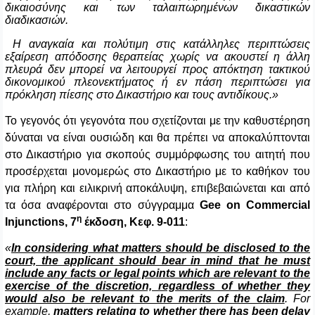
δικαιοσύνης και των ταλαιπωρημένων δικαστικών
διαδικασιών.
Η αναγκαία και πολύτιμη στις κατάλληλες περιπτώσεις
εξαίρεση απόδοσης θεραπείας χωρίς να ακουστεί η άλλη
πλευρά δεν μπορεί να λειτουργεί προς απόκτηση τακτικού
δικονομικού πλεονεκτήματος ή εν πάση περιπτώσει για
πρόκληση πίεσης στο Δικαστήριο και τους αντιδίκους.»
Το γεγονός ότι γεγονότα που σχετίζονται με την καθυστέρηση
δύναται να είναι ουσιώδη και θα πρέπει να αποκαλύπτονται
στο Δικαστήριο για σκοπούς συμμόρφωσης του αιτητή που
προσέρχεται μονομερώς στο Δικαστήριο με το καθήκον του
για πλήρη και ειλικρινή αποκάλυψη, επιβεβαιώνεται και από
τα όσα αναφέρονται στο σύγγραμμα
Gee on Commercial
η
Injunctions, 7
έκδοση, Κεφ. 9-011
:
«
In considering what matters should be disclosed to the
court, the applicant should bear in mind that he must
include any facts or legal points which are relevant to the
exercise of the discretion, regardless of whether they
would also be relevant to the merits of the claim
. For
example,
matters relating to whether there has been delay