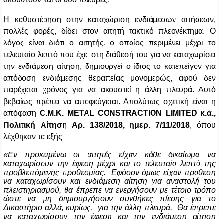
Η καθυστέρηση στην καταχώριση ενδιάμεσων αιτήσεων,
πολλές φορές, δίδει στον αιτητή τακτικό πλεονέκτημα. Ο
λόγος είναι διότι ο αιτητής, ο οποίος περιμένει μέχρι το
τελευταίο λεπτό που έχει στη διάθεσή του για να καταχωρίσει
την ενδιάμεση αίτηση, δημιουργεί ο ίδιος το κατεπείγον για
απόδοση ενδιάμεσης θεραπείας μονομερώς, αφού δεν
παρέχεται χρόνος για να ακουστεί η άλλη πλευρά. Αυτό
βεβαίως πρέπει να αποφεύγεται. Απολύτως σχετική είναι η
απόφαση
C
.
M
.
K
.
METAL
CONSTRACTION
LIMITED
κ.ά.,
Πολιτική
A
ίτηση Αρ. 138/2018, ημερ. 7/11/2018
, όπου
λέχθηκαν τα εξής
«Εν προκειμένω οι αιτητές είχαν κάθε δικαίωμα να
καταχωρίσουν την έφεση μέχρι και το τελευταίο λεπτό της
προβλεπόμενης προθεσμίας. Εφόσον όμως είχαν πρόθεση
να καταχωρίσουν και ενδιάμεση αίτηση για αναστολή του
πλειστηριασμού, θα έπρεπε να ενεργήσουν με τέτοιο τρόπο
ώστε να μη δημιουργήσουν συνθήκες πίεσης για το
Δικαστήριο αλλά, κυρίως, για την άλλη πλευρά. Θα έπρεπε
να καταχωρίσουν την έφεση και την ενδιάμεση αίτηση