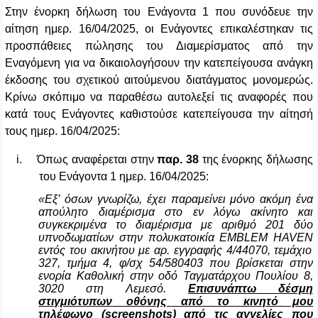
Στην ένορκη δήλωση του Ενάγοντα 1 που συνόδευε την
αίτηση ημερ. 16/04/2025, οι Ενάγοντες επικαλέστηκαν τις
προσπάθειες πώλησης του Διαμερίσματος από την
Εναγόμενη για να δικαιολογήσουν την κατεπείγουσα ανάγκη
έκδοσης του σχετικού αιτούμενου διατάγματος μονομερώς.
Κρίνω σκόπιμο να παραθέσω αυτολεξεί τις αναφορές που
κατά τους Ενάγοντες καθιστούσε κατεπείγουσα την αίτησή
τους ημερ. 16/04/2025:
i.
Όπως αναφέρεται στην
παρ. 38
της ένορκης δήλωσης
του Ενάγοντα 1 ημερ. 16/04/2025:
«Εξ’ όσων γνωρίζω, έχει παραμείνει μόνο ακόμη ένα
απούλητο διαμέρισμα στο εν λόγω ακίνητο και
συγκεκριμένα το διαμέρισμα με αριθμό 201 δύο
υπνοδωματίων στην πολυκατοικία
EMBLEM
HAVEN
εντός του ακινήτου με αρ. εγγραφής 4/44070, τεμάχιο
327, τμήμα 4, φ/σχ 54/580403 που βρίσκεται στην
ενορία Καθολική στην οδό Ταγματάρχου Πουλίου 8,
3020 στη Λεμεσό.
Επισυνάπτω δέσμη
στιγμιότυπων οθόνης από το κινητό μου
τηλέφωνο (
screenshots
) από τις αγγελίες που