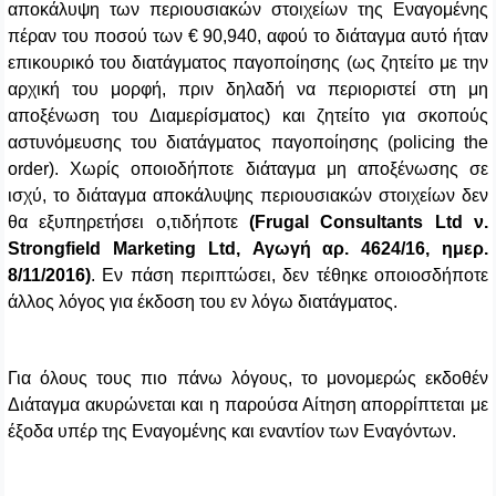
αποκάλυψη των περιουσιακών στοιχείων της Εναγομένης
πέραν του ποσού των € 90,940, αφού το διάταγμα αυτό ήταν
επικουρικό του διατάγματος παγοποίησης (ως ζητείτο με την
αρχική του μορφή, πριν δηλαδή να περιοριστεί στη μη
αποξένωση του Διαμερίσματος) και ζητείτο για σκοπούς
αστυνόμευσης του διατάγματος παγοποίησης (
policing
the
order
). Χωρίς οποιοδήποτε διάταγμα μη αποξένωσης σε
ισχύ, το διάταγμα αποκάλυψης περιουσιακών στοιχείων δεν
θα εξυπηρετήσει ο,τιδήποτε
(Frugal Consultants Ltd ν.
Strongfield Marketing Ltd, Αγωγή αρ. 4624/16, ημερ.
8/11/2016)
. Εν πάση περιπτώσει, δεν τέθηκε οποιοσδήποτε
άλλος λόγος για έκδοση του εν λόγω διατάγματος.
Για όλους τους πιο πάνω λόγους, το μονομερώς εκδοθέν
Διάταγμα ακυρώνεται και η παρούσα Αίτηση απορρίπτεται με
έξοδα υπέρ της Εναγομένης και εναντίον των Εναγόντων.