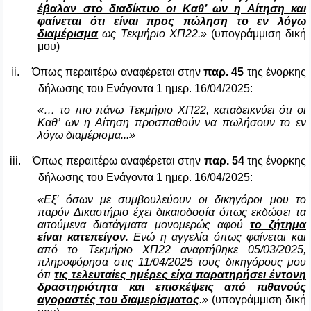
έβαλαν στο διαδίκτυο οι Καθ’ ων η Αίτηση και
φαίνεται ότι είναι προς πώληση το εν λόγω
διαμέρισμα
ως Τεκμήριο ΧΠ22.»
(υπογράμμιση δική
μου)
ii.
Όπως περαιτέρω αναφέρεται στην
παρ. 45
της ένορκης
δήλωσης του Ενάγοντα 1 ημερ. 16/04/2025:
«… το πιο πάνω Τεκμήριο ΧΠ22, καταδεικνύει ότι οι
Καθ’ ων η Αίτηση προσπαθούν να πωλήσουν το εν
λόγω διαμέρισμα...»
iii.
Όπως περαιτέρω αναφέρεται στην
παρ. 54
της ένορκης
δήλωσης του Ενάγοντα 1 ημερ. 16/04/2025:
«Εξ’ όσων με συμβουλεύουν οι δικηγόροι μου το
παρόν Δικαστήριο έχει δικαιοδοσία όπως εκδώσει τα
αιτούμενα διατάγματα μονομερώς αφού
το ζήτημα
είναι κατεπείγον
. Ενώ η αγγελία όπως φαίνεται και
από το Τεκμήριο ΧΠ22 αναρτήθηκε 05/03/2025,
πληροφόρησα στις 11/04/2025 τους δικηγόρους μου
ότι
τις τελευταίες ημέρες είχα παρατηρήσει έντονη
δραστηριότητα και επισκέψεις από πιθανούς
αγοραστές του διαμερίσματος
.»
(υπογράμμιση δική