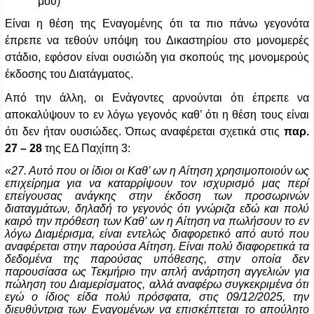
μου)
Είναι η θέση της Εναγομένης ότι τα πιο πάνω γεγονότα
έπρεπε να τεθούν υπόψη του Δικαστηρίου στο μονομερές
στάδιο, εφόσον είναι ουσιώδη για σκοπούς της μονομερούς
έκδοσης του Διατάγματος.
Από την άλλη, οι Ενάγοντες αρνούνται ότι έπρεπε να
αποκαλύψουν το εν λόγω γεγονός καθ’ ότι η θέση τους είναι
ότι δεν ήταν ουσιώδες. Όπως αναφέρεται σχετικά στις
παρ.
27 – 28
της ΕΔ Παχίπη 3:
«27. Αυτό που οι ίδιοι οι Καθ’ ων η Αίτηση χρησιμοποιούν ως
επιχείρημα για να καταρρίψουν τον ισχυρισμό μας περί
επείγουσας ανάγκης στην έκδοση των προσωρινών
διαταγμάτων, δηλαδή το γεγονός ότι γνώριζα εδώ και πολύ
καιρό την πρόθεση των Καθ’ ων η Αίτηση να πωλήσουν το εν
λόγω Διαμέρισμα, είναι εντελώς διαφορετικό από αυτό που
αναφέρεται στην παρούσα Αίτηση. Είναι πολύ διαφορετικά τα
δεδομένα της παρούσας υπόθεσης, στην οποία δεν
παρουσίασα ως Τεκμήριο την απλή ανάρτηση αγγελιών για
πώληση του Διαμερίσματος, αλλά αναφέρω συγκεκριμένα ότι
εγώ ο ίδιος είδα πολύ πρόσφατα, στις 09/12/2025, την
διευθύντρια των Εναγομένων να επισκέπτεται το απούλητο