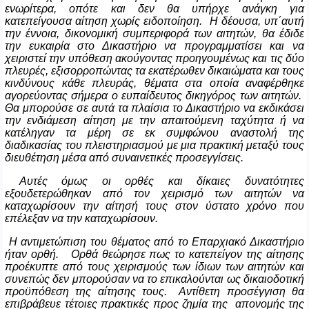
ενωρίτερα, οπότε και δεν θα υπήρχε ανάγκη για
κατεπείγουσα αίτηση χωρίς ειδοποίηση. Η δέουσα, υπ΄αυτή
την έννοια, δικονομική συμπεριφορά των αιτητών, θα έδιδε
την ευκαιρία στο Δικαστήριο να προγραμματίσει και να
χειριστεί την υπόθεση ακούγοντας προηγουμένως και τις δύο
πλευρές, εξισορροπώντας τα εκατέρωθεν δικαιώματα και τους
κινδύνους κάθε πλευράς, θέματα στα οποία αναφέρθηκε
αγορεύοντας σήμερα ο ευπαίδευτος δικηγόρος των αιτητών.
Θα μπορούσε σε αυτά τα πλαίσια το Δικαστήριο να εκδικάσει
την ενδιάμεση αίτηση με την απαιτούμενη ταχύτητα ή να
κατέληγαν τα μέρη σε εκ συμφώνου αναστολή της
διαδικασίας του πλειστηριασμού με μια πρακτική μεταξύ τους
διευθέτηση μέσα από συναινετικές προσεγγίσεις.
Αυτές όμως οι ορθές και δίκαιες δυνατότητες
εξουδετερώθηκαν από τον χειρισμό των αιτητών να
καταχωρίσουν την αίτησή τους στον ύστατο χρόνο που
επέλεξαν να την καταχωρίσουν.
Η αντιμετώπιση του θέματος από το Επαρχιακό Δικαστήριο
ήταν ορθή. Ορθά θεώρησε πως το κατεπείγον της αίτησης
προέκυπτε από τους χειρισμούς των ίδιων των αιτητών και
συνεπώς δεν μπορούσαν να το επικαλούνται ως δικαιοδοτική
προϋπόθεση της αίτησης τους. Αντίθετη προσέγγιση θα
επιβράβευε τέτοιες πρακτικές προς ζημία της απονομής της