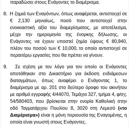
παραδώσει στους Ενάγοντες το διαμέρισμα.
8.
Η ζημιά των Εναγόντων, όπως αναφέρεται, αντιστοιχεί σε
€ 2,130 μηνιαίως, ποσό που αντιστοιχεί στην
ενοικιαστική αξία του διαμερίσματος, με αποτέλεσμα,
μέχρι την ημερομηνία της ένορκης δήλωσης, οι
Ενάγοντες να έχουν υποστεί ζημία ύψους € 80,940,
πλέον του ποσού των € 10,000, το οποίο αντιστοιχεί σε
περαιτέρω εργασίες που θα πρέπει να γίνουν.
9.
Σε σχέση με τον λόγο για τον οποίο οι Ενάγοντες
αποτάθηκαν στο Δικαστήριο για έκδοση ενδιάμεσων
διαταγμάτων, όπως αναφέρει ο Ενάγοντας 1, το
διαμέρισμα με αρ. 201 στο δεύτερο όροφο του ακινήτου
με αριθμό εγγραφής 4/44070, Τεμάχιο 327, τμήμα 4, φ/σχ.
54/580403, που βρίσκεται στην ενορία Καθολική στην
οδό Ταγματάρχου Πουλίου 8, 3020 στη Λεμεσό
(«το
Διαμέρισμα»)
είναι η μόνη περιουσία της Εναγομένης, η
οποία είναι γνωστή στους Ενάγοντες.