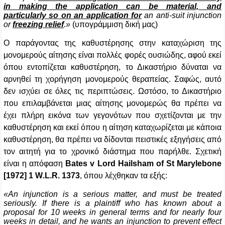
in making the application can be material, and
particularly so on an application for
an anti-suit injunction
or
freezing relief
.»
(υπογράμμιση δική μας)
Ο παράγοντας της καθυστέρησης στην καταχώριση της
μονομερούς αίτησης είναι πολλές φορές ουσιώδης, αφού εκεί
όπου εντοπίζεται καθυστέρηση, το Δικαστήριο δύναται να
αρνηθεί τη χορήγηση μονομερούς θεραπείας. Σαφώς, αυτό
δεν ισχύει σε όλες τις περιπτώσεις. Ωστόσο, το Δικαστήριο
που επιλαμβάνεται μιας αίτησης μονομερώς θα πρέπει να
έχει πλήρη εικόνα των γεγονότων που σχετίζονται με την
καθυστέρηση και εκεί όπου η αίτηση καταχωρίζεται με κάποια
καθυστέρηση, θα πρέπει να δίδονται πειστικές εξηγήσεις από
τον αιτητή για το χρονικό διάστημα που παρήλθε. Σχετική
είναι η απόφαση
Bates
v
Lord
Hailsham
of
St
Marylebone
[1972] 1
W
.
L
.
R
. 1373
, όπου λέχθηκαν τα εξής:
«An injunction is a serious matter, and must be treated
seriously. If there is a plaintiff who has known about a
proposal for 10 weeks in general terms and for nearly four
weeks in detail, and he wants an injunction to prevent effect