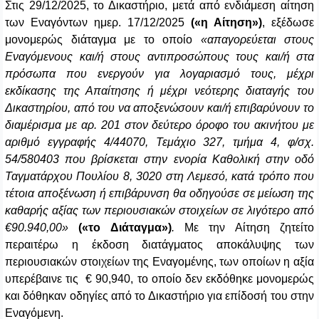
Στις 29/12/2025, το Δικαστήριο, μετά από ενδιάμεση αίτηση
των Εναγόντων ημερ. 17/12/2025
(«η Αίτηση»)
, εξέδωσε
μονομερώς διάταγμα με το οποίο
«απαγορεύεται στους
Εναγόμενους και/ή στους αντιπροσώπους τους και/ή στα
πρόσωπα που ενεργούν για λογαριασμό τους, μέχρι
εκδίκασης της Απαίτησης ή μέχρι νεότερης διαταγής του
Δικαστηρίου, από του να αποξενώσουν και/ή επιβαρύνουν το
διαμέρισμα με αρ. 201 στον δεύτερο όροφο του ακινήτου με
αριθμό εγγραφής 4/44070, Τεμάχιο 327, τμήμα 4, φ/σχ.
54/580403 που βρίσκεται στην ενορία Καθολική στην οδό
Ταγματάρχου Πουλίου 8, 3020 στη Λεμεσό, κατά τρόπο που
τέτοια αποξένωση ή επιβάρυνση θα οδηγούσε σε μείωση της
καθαρής αξίας των περιουσιακών στοιχείων σε λιγότερο από
€90.940,00»
(«το Διάταγμα»)
.
Με την Αίτηση ζητείτο
περαιτέρω η έκδοση διατάγματος αποκάλυψης των
περιουσιακών στοιχείων της Εναγομένης, των οποίων η αξία
υπερέβαινε τις € 90,940, το οποίο δεν εκδόθηκε μονομερώς
και δόθηκαν οδηγίες από το Δικαστήριο για επίδοσή του στην
Εναγόμενη.