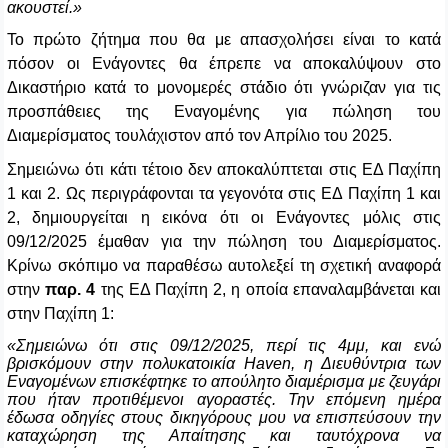
ακουστεί.»
Το πρώτο ζήτημα που θα με απασχολήσει είναι το κατά
πόσον οι Ενάγοντες θα έπρεπε να αποκαλύψουν στο
Δικαστήριο κατά το μονομερές στάδιο ότι γνώριζαν για τις
προσπάθειες της Εναγομένης για πώληση του
Διαμερίσματος τουλάχιστον από τον Απρίλιο του 2025.
Σημειώνω ότι κάτι τέτοιο δεν αποκαλύπτεται στις ΕΔ Παχίπη
1 και 2. Ως περιγράφονται τα γεγονότα στις ΕΔ Παχίπη 1 και
2, δημιουργείται η εικόνα ότι οι Ενάγοντες μόλις στις
09/12/2025 έμαθαν για την πώληση του Διαμερίσματος.
Κρίνω σκόπιμο να παραθέσω αυτολεξεί τη σχετική αναφορά
στην
παρ. 4
της ΕΔ Παχίπη 2, η οποία επαναλαμβάνεται και
στην Παχίπη 1:
«Σημειώνω ότι στις 09/12/2025, περί τις 4μμ, και ενώ
βρισκόμουν στην πολυκατοικία
Haven
, η Διευθύντρια των
Εναγομένων επισκέφτηκε το απούλητο διαμέρισμα με ζευγάρι
που ήταν προτιθέμενοι αγοραστές. Την επόμενη ημέρα
έδωσα οδηγίες στους δικηγόρους μου να επισπεύσουν την
καταχώρηση της Απαίτησης και ταυτόχρονα να