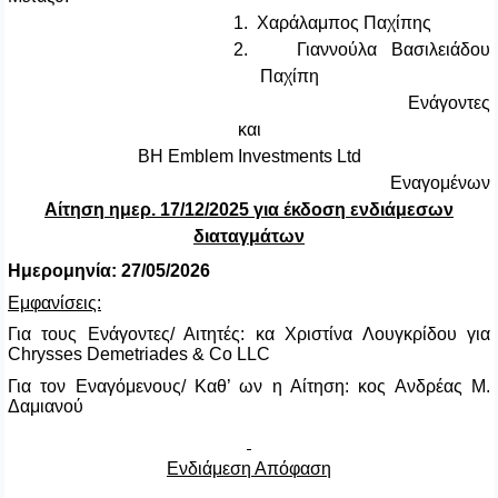
1.
Χαράλαμπος Παχίπης
2.
Γιαννούλα Βασιλειάδου
Παχίπη
Ενάγοντες
και
BH Emblem Investments
Ltd
Εναγομένων
Αίτηση ημερ. 17/12/2025 για έκδοση ενδιάμεσων
διαταγμάτων
Ημερομηνία: 27/05/2026
Εμφανίσεις:
Για τους Ενάγοντες/ Αιτητές: κα Χριστίνα Λουγκρίδου για
Chrysses
Demetriades
&
Co
LLC
Για τον Εναγόμενους/ Καθ’ ων η Αίτηση: κος Ανδρέας Μ.
Δαμιανού
Ενδιάμεση Απόφαση