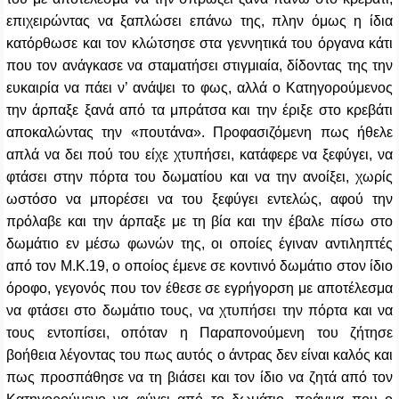
επιχειρώντας να ξαπλώσει επάνω της, πλην όμως η ίδια
κατόρθωσε και τον κλώτσησε στα γεννητικά του όργανα κάτι
που τον ανάγκασε να σταματήσει στιγμιαία, δίδοντας της την
ευκαιρία να πάει ν’ ανάψει το φως, αλλά ο Κατηγορούμενος
την άρπαξε ξανά από τα μπράτσα και την έριξε στο κρεβάτι
αποκαλώντας την «πουτάνα». Προφασιζόμενη πως ήθελε
απλά να δει πού του είχε χτυπήσει, κατάφερε να ξεφύγει, να
φτάσει στην πόρτα του δωματίου και να την ανοίξει, χωρίς
ωστόσο να μπορέσει να του ξεφύγει εντελώς, αφού την
πρόλαβε και την άρπαξε με τη βία και την έβαλε πίσω στο
δωμάτιο εν μέσω φωνών της, οι οποίες έγιναν αντιληπτές
από τον Μ.Κ.19, ο οποίος έμενε σε κοντινό δωμάτιο στον ίδιο
όροφο, γεγονός που τον έθεσε σε εγρήγορση με αποτέλεσμα
να φτάσει στο δωμάτιο τους, να χτυπήσει την πόρτα και να
τους εντοπίσει, οπόταν η Παραπονούμενη του ζήτησε
βοήθεια λέγοντας του πως αυτός ο άντρας δεν είναι καλός και
πως προσπάθησε να τη βιάσει και τον ίδιο να ζητά από τον