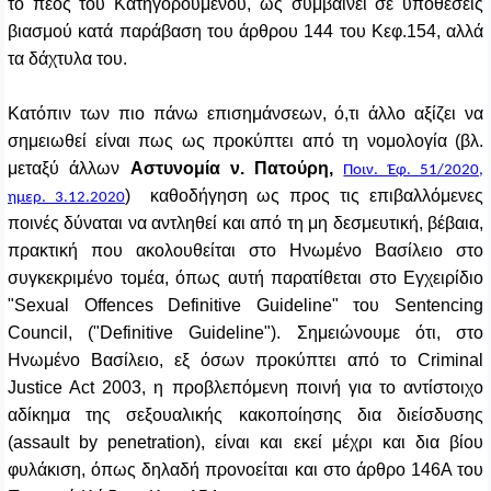
το πέος του Κατηγορούμενου, ως συμβαίνει σε υποθέσεις
βιασμού κατά παράβαση του άρθρου 144 του Κεφ.154, αλλά
τα δάχτυλα του.
Κατόπιν των πιο πάνω επισημάνσεων, ό
,τι άλλο αξίζει να
σημειωθεί είναι πως ως προκύπτει από τη νομολογία (βλ.
μεταξύ άλλων
Αστυνομία ν.
Πατούρη,
Ποιν. Έφ. 51/2020,
)
καθοδήγηση ως προς τις επιβαλλόμενες
ημερ. 3.12.2020
ποινές δύναται να αντληθεί και από τη μη δεσμευτική, βέβαια,
πρακτική που ακολουθείται στο Ηνωμένο Βασίλειο στο
συγκεκριμένο τομέα, όπως αυτή παρατίθεται στο Εγχειρίδιο
"
Sexual
Offences
Definitive
Guideline
" του
Sentencing
Council
, ("
Definitive
Guideline
"). Σημειώνουμε ότι, στο
Ηνωμένο Βασίλειο, εξ όσων προκύπτει από το
Criminal
Justice Act 2003
, η προβλεπόμενη ποινή για το αντίστοιχο
αδίκημα της σεξουαλικής κακοποίησης δια διείσδυσης
(
assault
by
penetration
), είναι και εκεί μέχρι και δια βίου
φυλάκιση, όπως δηλαδή προνοείται και στο άρθρο 146Α του