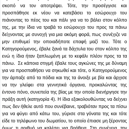
σκοπό να τον αποτρέψει. Τότε, την προσέγγισε και
προσπάθησε εκ νέου να κατεβάσει το εσώρουχο του
πιάνοντας το πέος του και πάλι για να το βάλει στον κόλπο
της, με την ίδια να τραβά το εσώρουχο του προς τα πάνω
δείχνοντας με συνοχή για μια ακόμη φορά, πως συνέχιζε να
μην επιθυμεί την οποιαδήποτε επαφή μαζί του.
Τότε ο
Κατηγορούμενος, έβαλε ξανά τα δάχτυλα του στον κόλπο της
ενώ η ίδια ήταν ξαπλωμένη με το κεφάλι πλέον προς τα τα
πάνω. Σε κάποια στιγμή έβαλε τους αγκώνες της με δύναμη
για να προσπαθήσει να σηκωθεί και τότε, ο Κατηγορούμενος
την άρπαξε από τα πόδια και της τα άνοιξε με βία και άρχισε
να την γλείφει στα γεννητικά όργανα, προκαλώντας της
έντονο πόνο, συνεπεία της βίας με την οποία διενήργησε την
πράξη αυτή (κατηγορία 4). Η ίδια εξακολουθώντας να δείχνει
πως δεν ήθελε αυτό που συνέβαινε, τραβιόταν προς τα πίσω
για να φύγει από κάτω του, γύρισε στα γόνατα της και τότε
είδε το τηλέφωνο του δωματίου, το οποίο έπιασε μη ξέροντας
όμως τι αριθμό να καλέσει για βοήθεια. Στη συνέχεια, την