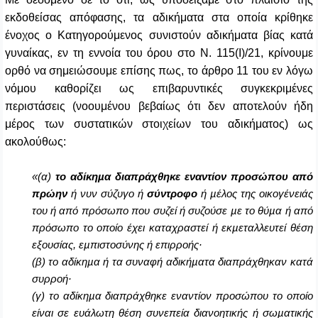
εκδοθείσας απόφασης, τα αδικήματα στα οποία κρίθηκε
ένοχος ο Κατηγορούμενος συνιστούν αδικήματα βίας κατά
γυναίκας, εν τη εννοία του όρου στο Ν. 115(Ι)/21, κρίνουμε
ορθό να σημειώσουμε επίσης πως, το άρθρο 11 του εν λόγω
νόμου καθορίζει ως επιβαρυντικές συγκεκριμένες
περιστάσεις (νοουμένου βεβαίως ότι δεν αποτελούν ήδη
μέρος των συστατικών στοιχείων του αδικήματος) ως
ακολούθως:
«(α)
το αδίκηµα διαπράχθηκε
εναντίον προσώπου
από
πρώην
ή
νυν σύζυγο ή
σύντροφο
ή µέλος της οικογένειάς
του ή από πρόσωπο που συζεί ή συζούσε µε το θύµα ή από
πρόσωπο το οποίο έχει καταχραστεί ή εκµεταλλευτεί θέση
εξουσίας, εµπιστοσύνης ή επιρροής·
(β) το αδίκηµα ή τα συναφή αδικήµατα διαπράχθηκαν κατά
συρροή·
(γ) το αδίκηµα διαπράχθηκε εναντίον προσώπου το οποίο
είναι σε ευάλωτη θέση συνεπεία διανοητικής ή σωµατικής