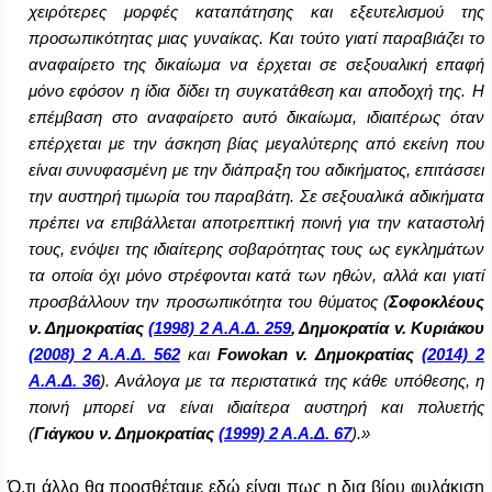
χειρότερες μορφές καταπάτησης και εξευτελισμού της
προσωπικότητας μιας γυναίκας. Και τούτο γιατί παραβιάζει το
αναφαίρετο της δικαίωμα να έρχεται σε σεξουαλική επαφή
μόνο εφόσον η ίδια δίδει τη συγκατάθεση και αποδοχή της. Η
επέμβαση στο αναφαίρετο αυτό δικαίωμα, ιδιαιτέρως όταν
επέρχεται με την άσκηση βίας μεγαλύτερης από εκείνη που
είναι συνυφασμένη με την διάπραξη του αδικήματος, επιτάσσει
την αυστηρή τιμωρία του παραβάτη. Σε σεξουαλικά αδικήματα
πρέπει να επιβάλλεται αποτρεπτική ποινή για την καταστολή
τους, ενόψει της ιδιαίτερης σοβαρότητας τους ως εγκλημάτων
τα οποία όχι μόνο στρέφονται κατά των ηθών, αλλά και γιατί
προσβάλλουν την προσωπικότητα του θύματος (
Σοφοκλέους
ν. Δημοκρατίας
(1998) 2 Α.Α.Δ. 259
, Δημοκρατία v. Κυριάκου
(2008) 2 Α.Α.Δ. 562
και
Fowokan v. Δημοκρατίας
(2014) 2
Α.Α.Δ. 36
). Ανάλογα με τα περιστατικά της κάθε υπόθεσης, η
ποινή μπορεί να είναι ιδιαίτερα αυστηρή και πολυετής
(
Γιάγκου ν. Δημοκρατίας
(1999) 2 Α.Α.Δ. 67
).»
Ό,τι άλλο θα προσθέταμε εδώ είναι πως
η δια βίου φυλάκιση