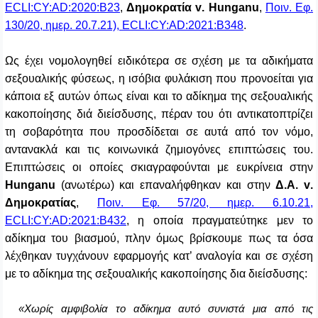
ECLI:CY:AD:2020:B23
,
Δημοκρατία
v
.
Hunganu
,
Ποιν. Εφ.
130/20, ημερ. 20.7.21), ECLI:CY:AD:2021:B348
.
Ως έχει νομολογηθεί ειδικότερα σε σχέση με τα αδικήματα
σεξουαλικής φύσεως, η ισόβια φυλάκιση που προνοείται για
κάποια εξ αυτών όπως είναι και το αδίκημα της σεξουαλικής
κακοποίησης διά διείσδυσης, πέραν του ότι αντικατοπτρίζει
τη σοβαρότητα που προσδίδεται σε αυτά από τον νόμο,
αντανακλά και τις κοινωνικά ζημιογόνες επιπτώσεις του.
Επιπτώσεις οι οποίες σκιαγραφούνται με ευκρίνεια
στην
Hunganu
(ανωτέρω) και επαναλήφθηκαν και στην
Δ.Α.
v
.
Δημοκρατίας
,
Ποιν. Εφ. 57/20, ημερ. 6.10.21,
ECLI:CY:AD:2021:B432
, η οποία πραγματεύτηκε μεν το
αδίκημα του βιασμού, πλην όμως βρίσκουμε πως τα όσα
λέχθηκαν τυγχάνουν εφαρμογής κατ’ αναλογία και σε σχέση
με το αδίκημα της σεξουαλικής κακοποίησης δια διείσδυσης:
«Χωρίς αμφιβολία το αδίκημα αυτό συνιστά μια από τις