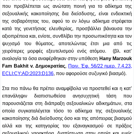
που προβλέπεται ως ανώτατη ποινή για το αδίκημα της
σεξουαλικής κακοποίησης δια διείσδυσης, είναι ενδεικτική
της σοβαρότητας του, αφού το εν λόγω αδίκημα στρέφεται
κατά της γενετήσιας ελευθερίας, προσβάλλει βάναυσα την
αξιοπρέπεια και, ενίοτε, συνθλίβει την προσωπικότητα και τον
ψυχισμό του θύματος, αποτελώντας έτσι μια από τις
χειρότερες μορφές εξευτελισμού ενός ατόμου. (βλ. κατ’
αναλογία τα όσα αναφέρθηκαν στην
υπόθεση
Hany Marzouk
Fam Ba
k
hit v. Δημοκρατίας
,
Ποιν. Έφ. 56/22 ημερ. 7.4.23,
ECLI:CY:AD:2023:D136
, που αφορούσε συζυγικό βιασμό)
.
Στα πιο πάνω θα πρέπει αναμφίβολα να προστεθεί και η κατ’
επανάληψιν διαπιστωθείσα ανησυχητική τάση που
παρουσιάζεται στη διάπραξη σεξουαλικών αδικημάτων, στα
οποία συγκαταλέγεται τόσο το αδίκημα της σεξουαλικής
κακοποίησης διά διείσδυσης όσο και της απόπειρας βιασμού
αλλά και της
κατηγορίας του εξαναγκασμού σε πράξεις
σεξουαλικού χαρακτήρα
. Διαπίστωση στην οποία και εμείς