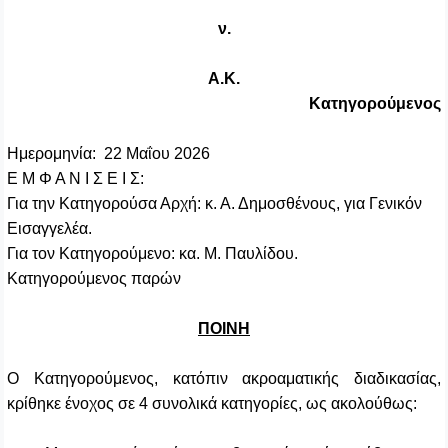
ν.
A
.
K
.
Κατηγορούμενος
Ημερομηνία:
22 M
αΐου 2026
Ε Μ Φ Α Ν Ι Σ Ε Ι Σ:
Για την Κατηγορούσα Αρχή: κ. Α. Δημοσθένους, για Γενικόν
Εισαγγελέα.
Για τον Κατηγορούμενο: κα. Μ. Παυλίδου.
Κατηγορούμενος παρών
ΠΟΙΝΗ
Ο Κατηγορούμενος, κατόπιν ακροαματικής διαδικασίας,
κρίθηκε ένοχος σε 4 συνολικά κατηγορίες, ως ακολούθως: