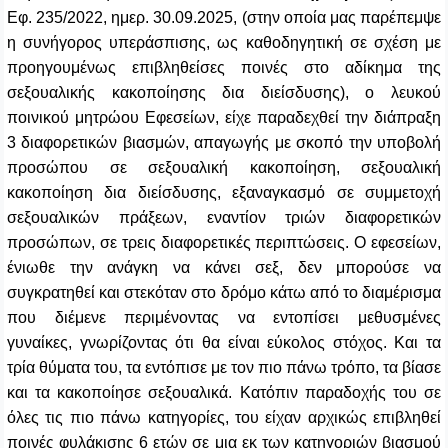
Εφ. 235/2022, ημερ. 30.09.2025, (στην οποία μας παρέπεμψε
η συνήγορος υπεράσπισης, ως καθοδηγητική σε σχέση με
προηγουμένως επιβληθείσες ποινές στο αδίκημα της
σεξουαλικής κακοποίησης δια διείσδυσης),
ο
λευκού
ποινικού μητρώου Εφεσείων, είχε παραδεχθεί την διάπραξη
3 διαφορετικών βιασμών, απαγωγής με σκοπό την υποβολή
προσώπου σε σεξουαλική κακοποίηση, σεξουαλική
κακοποίηση δια διείσδυσης, εξαναγκασμό σε συμμετοχή
σεξουαλικών πράξεων, εναντίον τριών διαφορετικών
προσώπων, σε τρεις διαφορετικές περιπτώσεις. Ο εφεσείων,
ένιωθε την ανάγκη να κάνει σεξ, δεν μπορούσε να
συγκρατηθεί και στεκόταν στο δρόμο κάτω από το διαμέρισμα
που διέμενε περιμένοντας να εντοπίσει μεθυσμένες
γυναίκες, γνωρίζοντας ότι θα είναι εύκολος στόχος. Και τα
τρία θύματα του, τα εντόπισε με τον πιο πάνω τρόπο, τα βίασε
και τα κακοποίησε σεξουαλικά. Κατόπιν παραδοχής του σε
όλες τις πιο πάνω κατηγορίες, του είχαν αρχικώς επιβληθεί
ποινές φυλάκισης 6 ετών
σε μια εκ των κατηγοριών βιασμού