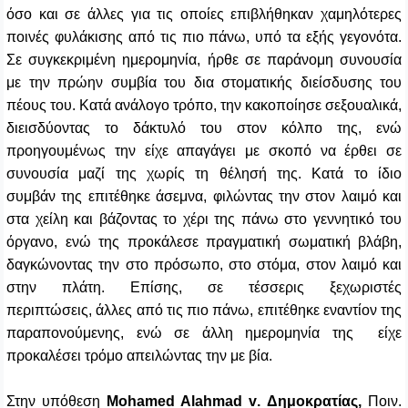
όσο και σε άλλες για τις οποίες επιβλήθηκαν χαμηλότερες
ποινές φυλάκισης από τις πιο πάνω, υπό τα εξής γεγονότα.
Σε συγκεκριμένη ημερομηνία, ήρθε σε παράνομη συνουσία
με την πρώην συμβία του δια στοματικής διείσδυσης του
πέους του. Κατά ανάλογο τρόπο, την κακοποίησε σεξουαλικά,
διεισδύοντας το δάκτυλό του στον κόλπο της, ενώ
προηγουμένως την είχε απαγάγει με σκοπό να έρθει σε
συνουσία μαζί της χωρίς τη θέλησή της. Κατά το ίδιο
συμβάν της επιτέθηκε άσεμνα, φιλώντας την στον λαιμό και
στα χείλη και βάζοντας το χέρι της πάνω στο γεννητικό του
όργανο, ενώ της προκάλεσε πραγματική σωματική βλάβη,
δαγκώνοντας την στο πρόσωπο, στο στόμα, στον λαιμό και
στην πλάτη. Επίσης, σε τέσσερις ξεχωριστές
περιπτώσεις, άλλες από τις πιο πάνω, επιτέθηκε εναντίον της
παραπονούμενης, ενώ σε άλλη ημερομηνία της είχε
προκαλέσει τρόμο απειλώντας την με βία.
Στην υπόθεση
Mohamed
Alahmad
v
. Δημοκρατίας,
Ποιν.