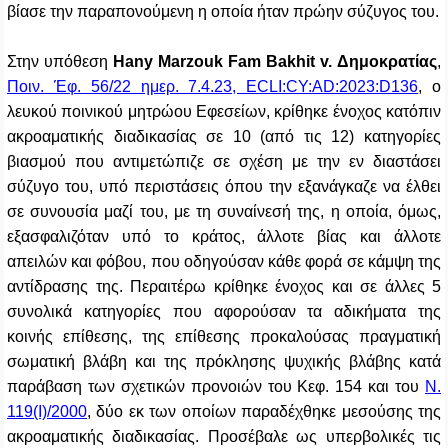
βίασε την παραπονούμενη η οποία ήταν πρώην σύζυγος του.
Στην υπόθεση
Hany Marzouk Fam Bakhit v. Δημοκρατίας
,
Ποιν. Έφ. 56/22 ημερ. 7.4.23, ECLI:CY:AD:2023:D136
,
ο
λευκού ποινικού μητρώου Εφεσείων, κρίθηκε ένοχος κατόπιν
ακροαματικής διαδικασίας σε 10 (από τις 12) κατηγορίες
βιασμού που αντιμετώπιζε σε σχέση με την εν διαστάσει
σύζυγο του, υπό περιστάσεις όπου την εξανάγκαζε να έλθει
σε συνουσία μαζί του, με τη συναίνεσή της, η οποία, όμως,
εξασφαλιζόταν υπό το κράτος, άλλοτε βίας και άλλοτε
απειλών και φόβου, που οδηγούσαν κάθε φορά σε κάμψη της
αντίδρασης
της. Περαιτέρω κρίθηκε ένοχος και σε άλλες 5
συνολικά κατηγορίες που αφορούσαν τα αδικήματα της
κοινής επίθεσης, της επίθεσης προκαλούσας πραγματική
σωματική βλάβη και της πρόκλησης ψυχικής βλάβης κατά
παράβαση των σχετικών προνοιών του Κεφ. 154 και του
Ν.
119(Ι)/2000
, δύο εκ των οποίων παραδέχθηκε μεσούσης της
ακροαματικής διαδικασίας. Προσέβαλε ως υπερβολικές τις