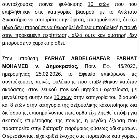
συντρέχουσες ποινές φυλάκισης
10 ετών
που του
επιβλήθηκαν στις κατηγορίες βιασμού,
με το Ανώτατο
Δικαστήριο να απορρίπτει την έφεση, επισημαίνοντας ότι όχι
μόνο δεν μπορούσε να θεωρηθεί έκδηλα υπερβολική η ποινή
στην προκειμένη περίπτωση, αλλά ούτε καν αυστηρή δεν
μπορούσε να χαρακτηρισθεί.
Στην υπόθεση
FARHAT
ABDELGHAFAR
FARHAT
MOHAMED
ν. Δημοκρατίας,
Ποιν. Εφ. 45/2023,
ημερομηνίας 25.02.2026, το Εφετείο επικύρωσε τις
συντρέχουσες ποινές φυλάκισης που επιβλήθηκαν κατόπιν
ακρόασης, στον λευκού ποινικού μητρώου εφεσείοντα, με
μεγαλύτερη αυτήν των
10 ετών
στην κατηγορία του βιασμού
και 8 ετών στην κατηγορία της σεξουαλικής κακοποίησης δια
διείσδυσης, επισημαίνοντας πως ορθά είχε ληφθεί υπόψη για
σκοπούς επιμέτρησης της ποινής, η μεγάλη έξαρση που
παρατηρείτο στην διάπραξη παρόμοιας φύσεως αδικημάτων.
Ο εφεσείοντας, είχε κριθεί ένοχος στις παραπάνω κατηγορίες,