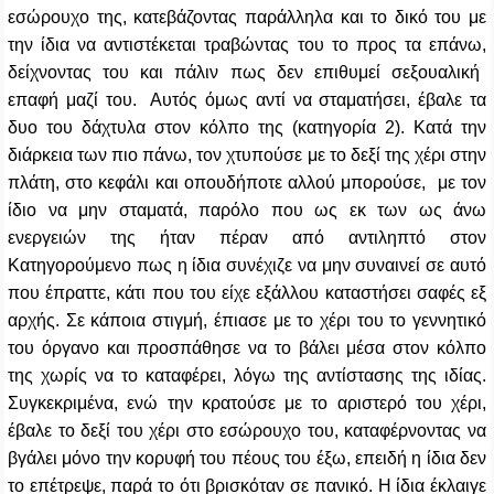
εσώρουχο της, κατεβάζοντας παράλληλα και το δικό του με
την ίδια να αντιστέκεται τραβώντας του το προς τα επάνω,
δείχνοντας του και πάλιν πως δεν επιθυμεί σεξουαλική
επαφή μαζί του
. Αυτός όμως αντί να σταματήσει, έβαλε τα
δυο του δάχτυλα στον κόλπο της (κατηγορία 2). Κατά την
διάρκεια των πιο πάνω, τον χτυπούσε με το δεξί της χέρι στην
πλάτη, στο κεφάλι και οπουδήποτε αλλού μπορούσε, με τον
ίδιο να μην σταματά, παρόλο που ως εκ των ως άνω
ενεργειών της ήταν
πέραν από αντιληπτό στον
Κατηγορούμενο πως η ίδια συνέχιζε να μην συναινεί σε αυτό
που έπραττε, κάτι που του είχε εξάλλου καταστήσει σαφές εξ
αρχής.
Σε κάποια στιγμή, έπιασε με το χέρι του το γεννητικό
του όργανο και προσπάθησε να το βάλει μέσα στον κόλπο
της χωρίς να το καταφέρει, λόγω της αντίστασης της ιδίας.
Συγκεκριμένα, ενώ την κρατούσε με το αριστερό του χέρι,
έβαλε το δεξί του χέρι στο εσώρουχο του, καταφέρνοντας να
βγάλει μόνο την κορυφή του πέους του έξω, επειδή η ίδια δεν
το επέτρεψε, παρά το ότι βρισκόταν σε πανικό. Η ίδια έκλαιγε