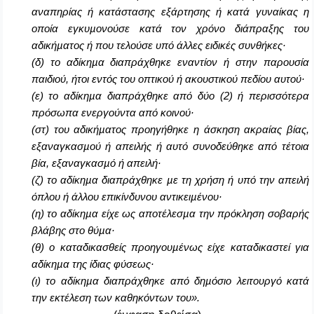
αναπηρίας ή κατάστασης εξάρτησης ή κατά γυναίκας η
οποία εγκυµονούσε κατά τον χρόνο διάπραξης του
αδικήµατος ή που τελούσε υπό άλλες ειδικές συνθήκες·
(δ) το αδίκηµα διαπράχθηκε εναντίον ή στην παρουσία
παιδιού, ήτοι εντός του οπτικού ή ακουστικού πεδίου αυτού·
(ε) το αδίκηµα διαπράχθηκε από δύο (2) ή περισσότερα
πρόσωπα ενεργούντα από κοινού·
(στ) του αδικήµατος προηγήθηκε η άσκηση ακραίας βίας,
εξαναγκασµού ή απειλής ή αυτό συνοδεύθηκε από τέτοια
βία, εξαναγκασµό ή απειλή·
(ζ) το αδίκηµα διαπράχθηκε µε τη χρήση ή υπό την απειλή
όπλου ή άλλου επικίνδυνου αντικειµένου·
(η) το αδίκηµα είχε ως αποτέλεσµα την πρόκληση σοβαρής
βλάβης στο θύµα·
(θ) ο καταδικασθείς προηγουµένως είχε καταδικαστεί για
αδίκηµα της ίδιας φύσεως·
(ι) το αδίκηµα διαπράχθηκε από δηµόσιο λειτουργό κατά
την εκτέλεση των καθηκόντων του».