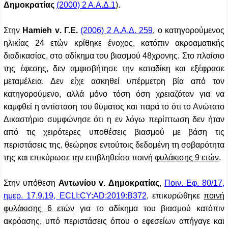
Δημοκρατίας
(2000) 2 Α.Α.Δ.1
).
Στην
Hamieh
v
. Γ.Ε.
(2006) 2 Α.Α.Δ. 259
, ο κατηγορούμενος
ηλικίας 24 ετών κρίθηκε ένοχος, κατόπιν ακροαματικής
διαδικασίας, στο αδίκημα του βιασμού 48χρονης. Στο πλαίσιο
της έφεσης, δεν αμφισβήτησε την καταδίκη και εξέφρασε
μεταμέλεια. Δεν είχε ασκηθεί υπέρμετρη βία από τον
κατηγορούμενο, αλλά μόνο τόση όση χρειαζόταν για να
καμφθεί η αντίσταση του θύματος και παρά το ότι το Ανώτατο
Δικαστήριο συμφώνησε ότι η εν λόγω περίπτωση δεν ήταν
από τις χειρότερες υποθέσεις βιασμού με βάση τις
περιστάσεις της, θεώρησε εντούτοις δεδομένη τη σοβαρότητα
της και επικύρωσε την επιβληθείσα ποινή
φυλάκισης 9 ετών
.
Στην υπόθεση
Αντωνίου
v
. Δημοκρατίας
,
Ποιν. Εφ. 80/17,
ημερ. 17.9.19, ECLI:CY:AD:2019:B372
, επικυρώθηκε
ποινή
φυλάκισης 6 ετών
για το αδίκημα του βιασμού κατόπιν
ακρόασης, υπό περιστάσεις όπου ο εφεσείων απήγαγε και