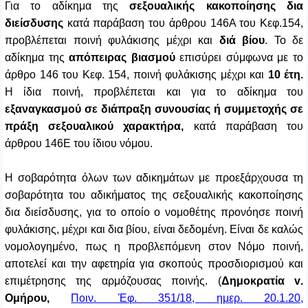
Για το αδίκημα της
σεξουαλικής κακοποίησης δια
διείσδυσης
κατά παράβαση του άρθρου 146Α του Κεφ.154,
προβλέπεται ποινή φυλάκισης μέχρι και
διά βίου
. Το δε
αδίκημα της
απόπειρας βιασμού
επισύρει σύμφωνα με το
άρθρο 146 του Κεφ. 154, ποινή φυλάκισης μέχρι και
10 έτη.
Η ίδια ποινή, προβλέπεται και για το αδίκημα του
εξαναγκασμού σε διάπραξη συνουσίας ή συμμετοχής σε
πράξη σεξουαλικού χαρακτήρα,
κατά παράβαση του
άρθρου 146Ε του ίδιου νόμου.
Η σοβαρότητα όλων των αδικημάτων με προεξάρχουσα τη
σοβαρότητα του αδικήματος της σεξουαλικής κακοποίησης
δια διείσδυσης, για το οποίο ο νομοθέτης προνόησε ποινή
φυλάκισης, μέχρι και δια βίου, είναι δεδομένη. Είναι δε καλώς
νομολογημένο, πως η προβλεπόμενη στον Νόμο ποινή,
αποτελεί και την αφετηρία για σκοπούς προσδιορισμού και
επιμέτρησης της αρμόζουσας ποινής. (
Δημοκρατία
v
.
Ομήρου,
Ποιν. Έφ. 351/18, ημερ. 20.1.20,