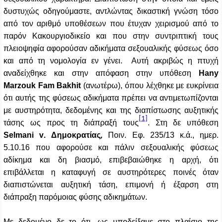
δυστυχώς οδηγούμαστε, αντλώντας δικαστική γνώση τόσο
από τον αριθμό υποθέσεων που έτυχαν χειρισμού από το
παρόν Κακουργιοδικείο και που στην συντριπτική τους
πλειοψηφία αφορούσαν αδικήματα σεξουαλικής φύσεως όσο
και από τη νομολογία εν γένει.
Αυτή ακριβώς η πτυχή
αναδείχθηκε και στην απόφαση στην υπόθεση
Hany
Marzouk
Fam
Bakhit
(ανωτέρω), όπου λέχθηκε με ευκρίνεια
ότι αυτής της φύσεως αδικήματα πρέπει να αντιμετωπίζονται
με αυστηρότητα, δεδομένης και της διαπίστωσης αυξητικής
[1]
τάσης ως προς τη διάπραξή τους
.
Στη δε υπόθεση
Selmani
v
. Δημοκρατίας
,
Ποιν. Εφ. 235/13 κ.ά., ημερ.
5.10.16 που αφορούσε και πάλιν σεξουαλικής φύσεως
αδίκημα και δη βιασμό, επιβεβαιώθηκε η αρχή, ότι
επιβάλλεται η καταφυγή σε αυστηρότερες ποινές όταν
διαπιστώνεται αυξητική τάση, επιμονή ή έξαρση στη
διάπραξη παρόμοιας φύσης αδικημάτων.
Με δεδομένο δε το ότι, ως υποδείξαμε στο πλαίσιο της