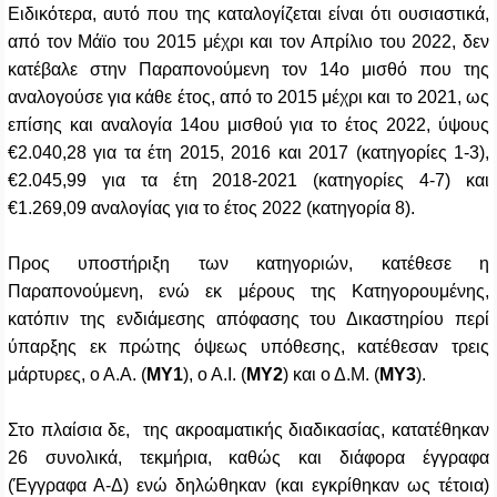
Ειδικότερα, αυτό που της καταλογίζεται είναι ότι ουσιαστικά,
από τον Μάϊο του 2015 μέχρι και τον Απρίλιο του 2022, δεν
κατέβαλε στην Παραπονούμενη τον 14ο μισθό που της
αναλογούσε για κάθε έτος, από το 2015 μέχρι και το 2021, ως
επίσης και αναλογία 14ου μισθού για το έτος 2022, ύψους
€2.040,28 για τα έτη 2015, 2016 και 2017 (κατηγορίες 1-3),
€2.045,99 για τα έτη 2018-2021 (κατηγορίες 4-7) και
€1.269,09 αναλογίας για το έτος 2022 (κατηγορία 8).
Προς υποστήριξη των κατηγοριών, κατέθεσε η
Παραπονούμενη, ενώ εκ μέρους της Κατηγορουμένης,
κατόπιν της ενδιάμεσης απόφασης του Δικαστηρίου περί
ύπαρξης εκ πρώτης όψεως υπόθεσης, κατέθεσαν τρεις
μάρτυρες, ο Α.Α. (
ΜΥ1
), ο Α.Ι. (
ΜΥ2
) και ο Δ.Μ. (
ΜΥ3
).
Στο πλαίσια δε, της ακροαματικής διαδικασίας, κατατέθηκαν
26 συνολικά, τεκμήρια, καθώς και διάφορα έγγραφα
(Έγγραφα Α-Δ) ενώ δηλώθηκαν (και εγκρίθηκαν ως τέτοια)