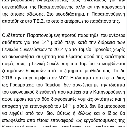
συγκατάθεση της Παραπονούμενης, αλλά και την παραγραφή
της όποιας αξίωσης. Στο μεσοδιάστημα, η Παραπονούμενη
αποτάθηκε στο Τ.Ε.Σ. το οποίο απέρριψε το παράπονο της.
Ουδέποτε η Παραπονούμενη προτού παραιτηθεί του ανέφερε
ο
οτιδήποτε για τον 14
μισθό πλην κατά την διάρκεια των
Γενικών Συνελεύσεων το 2014 για το Ταμείο Προνοίας χωρίς
να ακολουθήσει συζήτηση του θέματος αφού της κατέστησε
σαφές πως η Γενική Συνέλευση του Ταμείου επιλαμβάνεται
ζητημάτων διακριτών από τα ζητήματα μισθοδοσίας. Το δε
2016, την παρέπεμψε στον ΜΥ2. Η ιδιότητα που είχε ο ίδιος
ως Γραμματέας του Ταμείου, δεν συγχέεται με την ιδιότητα
του οικονομικού διευθυντή που κατέχει στην Κατηγορούμενη
αφού πρόκειται για δύο διαφορετικές νομικές οντότητες και η
ου
απόφαση για επαναφορά του 14
μισθού, δεν θα μπορούσε
να ληφθεί από τον ίδιο. Ούτως ή άλλως και ο ίδιος θα
επωφελείτο από τέτοια επαναφορά, ως εργοδοτούμενος της