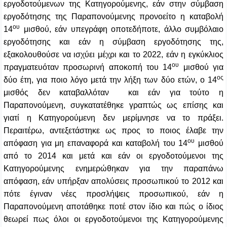
εργοδοτούμενων της Κατηγορούμενης, εάν στην σύμβαση
εργοδότησης της Παραπονούμενης προνοείτο η καταβολή
ου
14
μισθού, εάν υπεγράφη οποτεδήποτε, άλλο συμβόλαιο
εργοδότησης και εάν η σύμβαση εργοδότησης της,
εξακολουθούσε να ισχύει μέχρι και το 2022, εάν η εγκύκλιος
ου
πραγματευόταν προσωρινή αποκοπή του 14
μισθού για
ος
δύο έτη, για ποιο λόγο μετά την λήξη των δύο ετών, ο 14
μισθός δεν καταβαλλόταν και εάν για τούτο η
Παραπονούμενη, συγκατατέθηκε γραπτώς ως επίσης και
γιατί η Κατηγορούμενη δεν μερίμνησε να το πράξει.
Περαιτέρω, αντεξετάστηκε ως προς το ποιος έλαβε την
ου
απόφαση για μη επαναφορά και καταβολή του 14
μισθού
από το 2014 και μετά και εάν οι εργοδοτούμενοι της
Κατηγορούμενης ενημερώθηκαν για την παραπάνω
απόφαση, εάν υπήρξαν απολύσεις προσωπικού το 2012 και
πότε έγιναν νέες προσλήψεις προσωπικού, εάν η
Παραπονούμενη αποτάθηκε ποτέ στον ίδιο και πώς ο ίδιος
θεωρεί πως όλοι οι εργοδοτούμενοι της Κατηγορούμενης