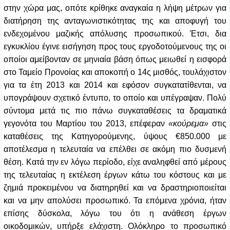
στην χώρα μας, οπότε κρίθηκε αναγκαία η λήψη μέτρων για
διατήρηση της ανταγωνιστικότητας της και αποφυγή του
ενδεχομένου μαζικής απόλυσης προσωπικού. Έτσι, δια
εγκυκλίου έγινε εισήγηση προς τους εργοδοτούμενους της οι
οποίοι αμείβονταν σε μηνιαία βάση όπως μειωθεί η εισφορά
στο Ταμείο Προνοίας και αποκοπή ο 14ς μισθός, τουλάχιστον
για τα έτη 2013 και 2014 και εφόσον συγκατατίθενται, να
υπογράψουν σχετικό έντυπο, το οποίο και υπέγραψαν. Πολύ
σύντομα μετά τις πιο πάνω συγκαταθέσεις τα δραματικά
γεγονότα του Μαρτίου του 2013, επέφεραν
«κούρεμα»
στις
καταθέσεις της Κατηγορούμενης, ύψους €850.000 με
αποτέλεσμα η τελευταία να επέλθει σε ακόμη πιο δυσμενή
θέση. Κατά την εν λόγω περίοδο, είχε αναληφθεί από μέρους
της τελευταίας η εκτέλεση έργων κάτω του κόστους και με
ζημιά προκειμένου να διατηρηθεί και να δραστηριοποιείται
και να μην απολύσει προσωπικό. Τα επόμενα χρόνια, ήταν
επίσης δύσκολα, λόγω του ότι η ανάθεση έργων
οικοδομικών, υπήρξε ελάχιστη. Ολόκληρο το προσωπικό