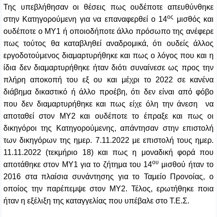
Της υπεβλήθησαν οι θέσεις πως ουδέποτε απευθύνθηκε
ος
στην Κατηγορούμενη για να επαναφερθεί ο 14
μισθός και
ουδέποτε ο ΜΥ1 ή οποιοδήποτε άλλο πρόσωπο της ανέφερε
πως τούτος θα καταβληθεί αναδρομικά, ότι ουδείς άλλος
εργοδοτούμενος διαμαρτυρήθηκε και πως ο λόγος που και η
ίδια δεν διαμαρτυρήθηκε ήταν διότι συναίνεσε ως προς την
πλήρη αποκοπή του εξ ου και μέχρι το 2022 σε κανένα
διάβημα δικαστικό ή άλλο προέβη, ότι δεν είναι από φόβο
που δεν διαμαρτυρήθηκε και πως είχε όλη την άνεση να
αποταθεί στον ΜΥ2 και ουδέποτε το έπραξε και πως οι
δικηγόροι της Κατηγορούμενης, απάντησαν στην επιστολή
των δικηγόρων της ημερ. 7.11.2022 με επιστολή τους ημερ.
11.11.2022 (τεκμήριο 18) και πως η μοναδική φορά που
ου
αποτάθηκε στον ΜΥ1 για το ζήτημα του 14
μισθού ήταν το
2016 στα πλαίσια συνάντησης για το Ταμείο Προνοίας, ο
οποίος την παρέπεμψε στον ΜΥ2. Τέλος, ερωτήθηκε ποια
ήταν η εξέλιξη της καταγγελίας που υπέβαλε στο Τ.Ε.Σ.