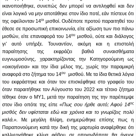
ικανοποιήθηκε, συνεπώς δεν μπορεί να αντιληφθεί και δεν
είναι λογικό να μην αποτάθηκε στον ίδιο ποτέ, εάν πίστευε ότι
οι
της οφείλονταν 14
μισθοί. Ουδέποτε προτού παραιτηθεί του
έθεσε σε προσωπική επικοινωνία, είτε αξίωση των πιο πάνω
ου
μισθών, είτε επαναφορά του 14
μισθού, ούτε και διάλογος
γι’ αυτό υπήρξε. Τουναντίον, ακόμη και η επιστολή
παραίτησης της εκφράζει βαθιά συναισθήματα
ευγνωμοσύνης, χαρακτηρίζοντας την Κατηγορούμενη ως
«οικογένεια»
και την ίδια μέλος της, χωρίς την παραμικρή
ου
αναφορά στο ζήτημα του 14
μισθού. Με τα ίδια θετικά λόγια
του εκφράστηκε και όταν τον επισκέφθηκε στο γραφείο του
όταν παραιτήθηκε τον Αύγουστο του 2022 και τέτοιο ζήτημα
τέθηκε όταν ο ΜΥ1, μετά την παραίτηση της την παρέπεμψε
ος
στον ίδιο οπότε της είπε
«Πως σου ήρθε αυτό; Αφού 14
μισθός δεν υφίσταται εδώ και χρόνια και το γνωρίζεις πολύ
καλά.».
Με μεγάλη θλίψη, ενημερώθηκε επίσης πως η
Παραπονούμενη κατά την δική της μαρτυρία αναφέρθηκε ότι
καλλιεργήθηκε κλίμα φόβου σε οποιονδήποτε θα ήγειρε