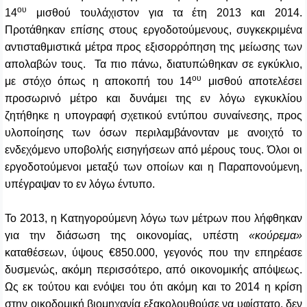
ου
14
μισθού τουλάχιστον για τα έτη 2013 και 2014.
Προτάθηκαν επίσης στους εργοδοτούμενους, συγκεκριμένα
αντισταθμιστικά μέτρα προς εξισορρόπηση της μείωσης των
απολαβών τους. Τα πιο πάνω, διατυπώθηκαν σε εγκύκλιο,
ου
με στόχο όπως η αποκοπή του 14
μισθού αποτελέσει
προσωρινό μέτρο και δυνάμει της εν λόγω εγκυκλίου
ζητήθηκε η υπογραφή σχετικού εντύπου συναίνεσης, προς
υλοποίησης των όσων περιλαμβάνονταν με ανοιχτό το
ενδεχόμενο υποβολής εισηγήσεων από μέρους τους. Όλοι οι
εργοδοτούμενοι μεταξύ των οποίων και η Παραπονούμενη,
υπέγραψαν το εν λόγω έντυπο.
Το 2013, η Κατηγορούμενη λόγω των μέτρων που λήφθηκαν
για την διάσωση της οικονομίας, υπέστη
«κούρεμα»
καταθέσεων, ύψους €850.000, γεγονός που την επηρέασε
δυσμενώς, ακόμη περισσότερο, από οικονομικής απόψεως.
Ως εκ τούτου και ενόψει του ότι ακόμη και το 2014 η κρίση
στην οικοδομική βιομηχανία εξακολουθούσε να υφίστατο, δεν