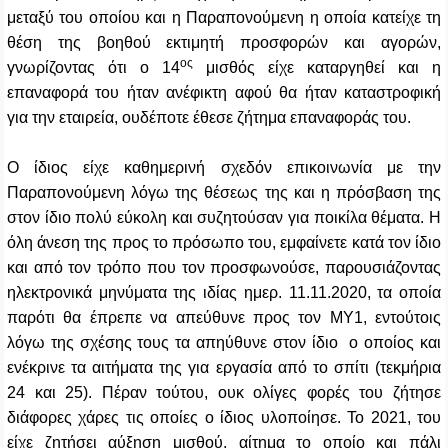
μεταξύ του οποίου και η Παραπονούμενη η οποία κατείχε τη
θέση της βοηθού εκτιμητή προσφορών και αγορών,
ος
γνωρίζοντας ότι ο 14
μισθός είχε καταργηθεί και η
επαναφορά του ήταν ανέφικτη αφού θα ήταν καταστροφική
για την εταιρεία, ουδέποτε έθεσε ζήτημα επαναφοράς του.
Ο ίδιος είχε καθημερινή σχεδόν επικοινωνία με την
Παραπονούμενη λόγω της θέσεως της και η πρόσβαση της
στον ίδιο πολύ εύκολη και συζητούσαν για ποικίλα θέματα. Η
όλη άνεση της προς το πρόσωπο του, εμφαίνετε κατά τον ίδιο
και από τον τρόπο που τον προσφωνούσε, παρουσιάζοντας
ηλεκτρονικά μηνύματα της ιδίας ημερ. 11.11.2020, τα οποία
παρότι θα έπρεπε να απεύθυνε προς τον ΜΥ1, εντούτοις
λόγω της σχέσης τους τα απηύθυνε στον ίδιο ο οποίος και
ενέκρινε τα αιτήματα της για εργασία από το σπίτι (τεκμήρια
24 και 25). Πέραν τούτου, ουκ ολίγες φορές του ζήτησε
διάφορες χάρες τις οποίες ο ίδιος υλοποίησε. Το 2021, του
είχε ζητήσει αύξηση μισθού, αίτημα το οποίο και πάλι