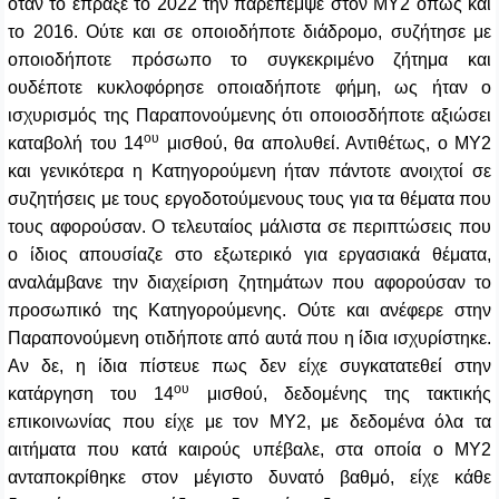
όταν το έπραξε το 2022 την παρέπεμψε στον ΜΥ2 όπως και
το 2016. Ούτε και σε οποιοδήποτε διάδρομο, συζήτησε με
οποιοδήποτε πρόσωπο το συγκεκριμένο ζήτημα και
ουδέποτε κυκλοφόρησε οποιαδήποτε φήμη, ως ήταν ο
ισχυρισμός της Παραπονούμενης ότι οποιοσδήποτε αξιώσει
ου
καταβολή του 14
μισθού, θα απολυθεί. Αντιθέτως, ο ΜΥ2
και γενικότερα η Κατηγορούμενη ήταν πάντοτε ανοιχτοί σε
συζητήσεις με τους εργοδοτούμενους τους για τα θέματα που
τους αφορούσαν. Ο τελευταίος μάλιστα σε περιπτώσεις που
ο ίδιος απουσίαζε στο εξωτερικό για εργασιακά θέματα,
αναλάμβανε την διαχείριση ζητημάτων που αφορούσαν το
προσωπικό της Κατηγορούμενης. Ούτε και ανέφερε στην
Παραπονούμενη οτιδήποτε από αυτά που η ίδια ισχυρίστηκε.
Αν δε, η ίδια πίστευε πως δεν είχε συγκατατεθεί στην
ου
κατάργηση του 14
μισθού, δεδομένης της τακτικής
επικοινωνίας που είχε με τον ΜΥ2, με δεδομένα όλα τα
αιτήματα που κατά καιρούς υπέβαλε, στα οποία ο ΜΥ2
ανταποκρίθηκε στον μέγιστο δυνατό βαθμό, είχε κάθε