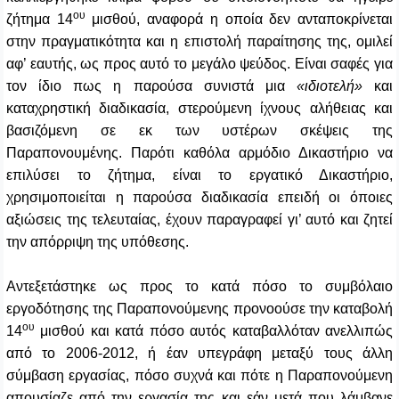
ου
ζήτημα 14
μισθού, αναφορά η οποία δεν ανταποκρίνεται
στην πραγματικότητα και η επιστολή παραίτησης της, ομιλεί
αφ’ εαυτής, ως προς αυτό το μεγάλο ψεύδος. Είναι σαφές για
τον ίδιο πως η παρούσα συνιστά μια
«ιδιοτελή»
και
καταχρηστική διαδικασία, στερούμενη ίχνους αλήθειας και
βασιζόμενη σε εκ των υστέρων σκέψεις της
Παραπονουμένης. Παρότι καθόλα αρμόδιο Δικαστήριο να
επιλύσει το ζήτημα, είναι το εργατικό Δικαστήριο,
χρησιμοποιείται η παρούσα διαδικασία επειδή οι όποιες
αξιώσεις της τελευταίας, έχουν παραγραφεί γι’ αυτό και ζητεί
την απόρριψη της υπόθεσης.
Αντεξετάστηκε ως προς το κατά πόσο το συμβόλαιο
εργοδότησης της Παραπονούμενης προνοούσε την καταβολή
ου
14
μισθού και κατά πόσο αυτός καταβαλλόταν ανελλιπώς
από το 2006-2012, ή έαν υπεγράφη μεταξύ τους άλλη
σύμβαση εργασίας, πόσο συχνά και πότε η Παραπονούμενη
απουσίαζε από την εργασία της και εάν μετά που λάμβανε