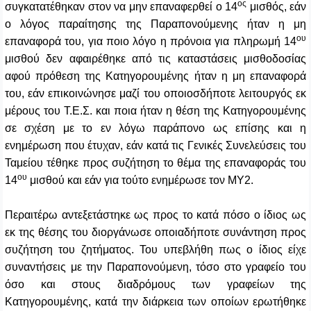
ος
συγκατατέθηκαν στον να μην επαναφερθεί ο 14
μισθός, εάν
ο λόγος παραίτησης της Παραπονούμενης ήταν η μη
ου
επαναφορά του, για ποιο λόγο η πρόνοια για πληρωμή 14
μισθού δεν αφαιρέθηκε από τις καταστάσεις μισθοδοσίας
αφού πρόθεση της Κατηγορουμένης ήταν η μη επαναφορά
του, εάν επικοινώνησε μαζί του οποιοσδήποτε λειτουργός εκ
μέρους του Τ.Ε.Σ. και ποια ήταν η θέση της Κατηγορουμένης
σε σχέση με το εν λόγω παράπονο ως επίσης και η
ενημέρωση που έτυχαν, εάν κατά τις Γενικές Συνελεύσεις του
Ταμείου τέθηκε προς συζήτηση το θέμα της επαναφοράς του
ου
14
μισθού και εάν για τούτο ενημέρωσε τον ΜΥ2.
Περαιτέρω αντεξετάστηκε ως προς το κατά πόσο ο ίδιος ως
εκ της θέσης του διοργάνωσε οποιαδήποτε συνάντηση προς
συζήτηση του ζητήματος. Του υπεβλήθη πως ο ίδιος είχε
συναντήσεις με την Παραπονούμενη, τόσο στο γραφείο του
όσο και στους διαδρόμους των γραφείων της
Κατηγορουμένης, κατά την διάρκεια των οποίων ερωτήθηκε