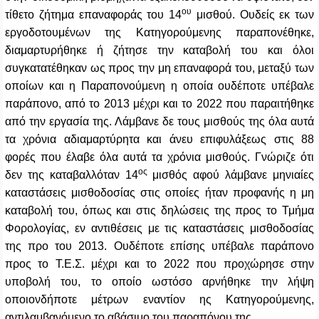
ου
τίθετο ζήτημα επαναφοράς του 14
μισθού. Ουδείς εκ των
εργοδοτουμένων της Κατηγορούμενης παραπονέθηκε,
διαμαρτυρήθηκε ή ζήτησε την καταβολή του και όλοι
συγκατατέθηκαν ως προς την μη επαναφορά του, μεταξύ των
οποίων και η Παραπονούμενη η οποία ουδέποτε υπέβαλε
παράπονο, από το 2013 μέχρι και το 2022 που παραιτήθηκε
από την εργασία της. Λάμβανε δε τους μισθούς της όλα αυτά
τα χρόνια αδιαμαρτύρητα και άνευ επιφυλάξεως στις 88
φορές που έλαβε όλα αυτά τα χρόνια μισθούς. Γνώριζε ότι
ος
δεν της καταβαλλόταν 14
μισθός αφού λάμβανε μηνιαίες
καταστάσεις μισθοδοσίας στις οποίες ήταν προφανής η μη
καταβολή του, όπως και στις δηλώσεις της προς το Τμήμα
Φορολογίας, εν αντιθέσεις με τις καταστάσεις μισθοδοσίας
της προ του 2013. Ουδέποτε επίσης υπέβαλε παράπονο
προς το Τ.Ε.Σ. μέχρι και το 2022 που προχώρησε στην
υποβολή του, το οποίο ωστόσο αρνήθηκε την λήψη
οποιονδήποτε μέτρων εναντίον ης Κατηγορούμενης,
αντιλαμβανόμενο το αβάσιμο του παραπόνου της.