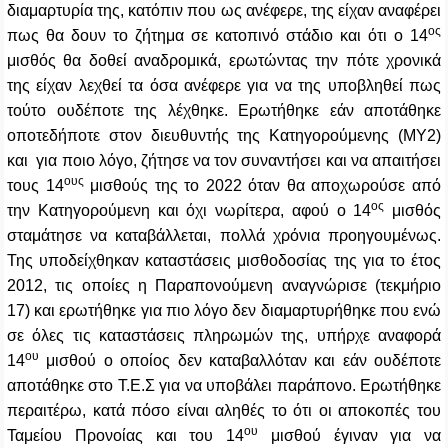
διαμαρτυρία της, κατόπιν που ως ανέφερε, της είχαν αναφέρει
ος
πως θα δουν το ζήτημα σε κατοπινό στάδιο και ότι ο 14
μισθός θα δοθεί αναδρομικά, ερωτώντας την πότε χρονικά
της είχαν λεχθεί τα όσα ανέφερε για να της υποβληθεί πως
τούτο ουδέποτε της λέχθηκε. Ερωτήθηκε εάν αποτάθηκε
οποτεδήποτε στον διευθυντής της Κατηγορούμενης (ΜΥ2)
και για ποιο λόγο, ζήτησε να τον συναντήσει και να απαιτήσει
ους
τους 14
μισθούς της το 2022 όταν θα αποχωρούσε από
ος
την Κατηγορούμενη και όχι νωρίτερα, αφού ο 14
μισθός
σταμάτησε να καταβάλλεται, πολλά χρόνια προηγουμένως.
Της υποδείχθηκαν καταστάσεις μισθοδοσίας της για το έτος
2012, τις οποίες η Παραπονούμενη αναγνώρισε (τεκμήριο
17) και ερωτήθηκε για πιο λόγο δεν διαμαρτυρήθηκε που ενώ
σε όλες τις καταστάσεις πληρωμών της, υπήρχε αναφορά
ου
14
μισθού ο οποίος δεν καταβαλλόταν και εάν ουδέποτε
αποτάθηκε στο Τ.Ε.Σ για να υποβάλει παράπονο. Ερωτήθηκε
περαιτέρω, κατά πόσο είναι αληθές το ότι οι αποκοπές του
ου
Ταμείου Προνοίας και του 14
μισθού έγιναν για να