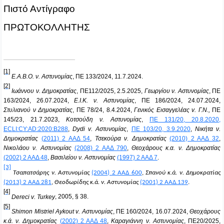
Πιστό Αντίγραφο
ΠΡΩΤΟΚΟΛΛΗΤΗΣ
[1]
Ε.Α.Β.Ο. ν. Αστυνομίας
, ΠΕ 133/2024, 11.7.2024.
[2]
Ιωάννου ν. Δημοκρατίας
, ΠΕ112/2025, 2.5.2025,
Γεωργίου ν. Αστυνομίας
, ΠΕ
163/2024, 26.07.2024,
Ε.Ι.Κ. ν. Αστυνομίας
, ΠΕ 186/2024, 24.07.2024,
Στυλιανού ν Δημοκρατίας
, ΠΕ 78/24, 8.4.2024,
Γενικός Εισαγγελέας
v
. Γ.Ν.,
ΠΕ
145/23, 21.7.2023,
Κοτσούδη ν. Αστυνομίας
,
ΠΕ 131/20, 20.8.2020,
ECLI:CY:AD:2020:B288
,
Dydi
v
. Αστυνομίας
,
ΠΕ 103/20, 3.9.2020
,
Νικήτα ν.
Δημοκρατίας
(2011) 2 ΑΑΔ 54
,
Τσεκούρα ν. Δημοκρατίας
(2010) 2 ΑΑΔ 32
,
Νικολάου ν. Αστυνομίας
(2008) 2 ΑΑΔ 790
,
Θεοχάρους κ.α. ν. Δημοκρατίας
(2002) 2 ΑΑΔ 48
,
Βασιλείου ν. Αστυνομίας
(1997) 2 ΑΑΔ 7
.
[3]
Τσαπατσάρης ν. Αστυνομίας
(2004) 2 ΑΑΔ 600
,
Σπανού κ.ά. ν. Δημοκρατίας
(2013) 2 ΑΑΔ 281
,
Θεοδωρίδης κ.ά. ν. Αστυνομίας
(2001) 2 ΑΑΔ.139
.
[4]
Dereci
v
.
Turkey
, 2005, § 38.
[5]
Shimon
Mistriel
Aykout
v
. Αστυνομίας
, ΠΕ 160/2024, 16.07.2024,
Θεοχάρους
κ.ά. ν. Δημοκρατίας
(2002) 2 ΑΑΔ 48
,
Καραγιάννη ν. Αστυνομίας
, ΠΕ20/2025,