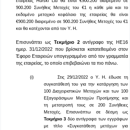
εταιρείας
Hurski
Ltd
θα είναι €900.200 διαιρεμένο σε
900.200 Συνήθεις Μετοχές του €1 η κάθε μία και το
εκδομένο μετοχικό κεφάλαιο της εταιρείας θα είναι
€900.200 διαιρεμένο σε 900.200 Συνήθεις Μετοχές του €1
και θα κατέχονται από τον
Y
.
H
.
Επισυνάπτει ως
Τεκμήριο
2
αντίγραφο της ΗΕ16
ημερ. 31/12/2022 που βρίσκεται κατατεθειμένο στον
Έφορο Εταιρειών υπογεγραμμένο από τον γραμματέα
της εταιρείας, το οποίο επιβεβαιώνει τα πιο πάνω.
(i)
Στις 29/12/2022 ο
Y
.
H
. έδωσε τη
συγκατάθεσή του για την κατάργηση των
100 Διαχειριστικών Μετοχών και των 100
Εξαγοράσιμων Μετοχών Προτίμησης και
τη μετατροπή τους σε 200 Συνήθειες
Μετοχές. Επισυνάπτω σε δέσμη ως
Τεκμήριο
3
δύο αντίγραφα των εγγράφων
με τίτλο «Συγκατάθεση μετόχων για