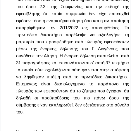
του όρου 2.3.
i
της Συμφωνίας και την εκδοχή της
εφεσίβλητης ότι καμία συμφωνία δεν είχε επιτευχθεί
εφόσον τόσο η εναρκτήρια αίτηση όσο και η ανταπαίτηση
απορρίφθηκαν την 2/11/2022 ως
αποσυρθείσες. Το
πρωτόδικο Δικαστήριο παρέλειψε να αξιολογήσει τη
μαρτυρία που προσφέρθηκε από πλευράς εφεσειόντων
μέσω της ένορκης δήλωσης του Γ. Διογένους που
συνόδευε την Αίτηση. Η ένορκη δήλωση αποτελείται από
31 παραγράφους και επισυνάπτονται σ' αυτή 37 τεκμήρια
τα οποία ούτε σχολιάζονται ούτε φαίνεται στην απόφαση
να λήφθηκαν υπόψη από το πρωτόδικο Δικαστήριο.
Επομένως είναι δικαιολογημένο το παράπονο της
πλευράς των εφεσειόντων ότι το ζήτημα που έγειραν, ότι
δηλαδή οι προϋποθέσεις του πιο πάνω όρου της
σύμβασης είχαν εκπληρωθεί, δεν εξετάστηκε στο σύνολο
του.