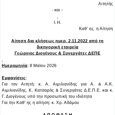
Αιτητής
και -
-
I
.
H
.
Καθ’ ης η Αίτηση
Αίτηση δια κλήσεως ημερ. 2.11.2022 από τη
δικηγορική εταιρεία
Γεώργιος Διογένους & Συνεργάτες ΔΕΠΕ
Ημερομηνία
: 8 Μαϊου 2026
Εμφανίσεις
:
Για τον Αιτητή: κ. Α. Αιμιλιανίδης για
A
. &
A
.
K
.
Αιμιλιανίδης, Κ. Κατσαρός & Συνεργάτες Δ.Ε.Π.Ε. και κ.
Γ. Διογένους υπό την προσωπική του ιδιότητα
Για την Καθ’ ης η αίτηση: κ. Χρ. Αδάμου
Α Π Ο Φ Α Σ Η