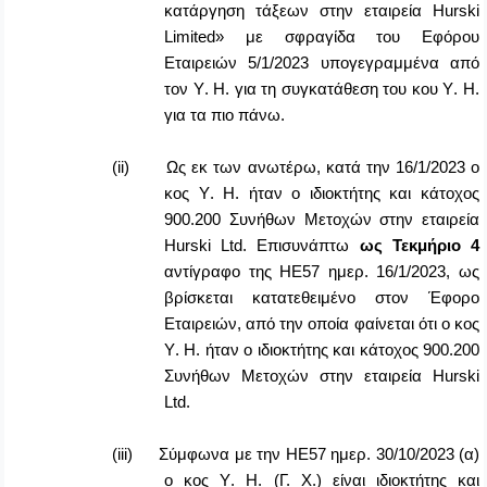
κατάργηση τάξεων στην εταιρεία
Hurski
Limited
» με σφραγίδα του Εφόρου
Εταιρειών 5/1/2023 υπογεγραμμένα από
τον
Y
.
H
. για τη συγκατάθεση του κου
Y
.
H
.
για τα πιο πάνω.
(ii)
Ως εκ των ανωτέρω, κατά την 16/1/2023 ο
κος
Y
.
H
. ήταν ο ιδιοκτήτης και κάτοχος
900.200 Συνήθων Μετοχών στην εταιρεία
Hurski
Ltd
. Επισυνάπτω
ως Τεκμήριο
4
αντίγραφο της ΗΕ57 ημερ. 16/1/2023, ως
βρίσκεται κατατεθειμένο στον Έφορο
Εταιρειών, από την οποία φαίνεται ότι ο κος
Y
.
H
. ήταν ο ιδιοκτήτης και κάτοχος 900.200
Συνήθων Μετοχών στην εταιρεία
Hurski
Ltd
.
(iii)
Σύμφωνα με την ΗΕ57 ημερ. 30/10/2023 (α)
ο κος
Y
.
H
. (Γ. Χ.) είναι ιδιοκτήτης και