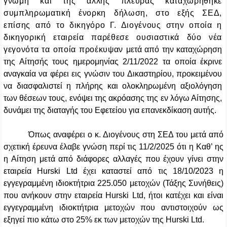
γνώμη και της άλλης πλευράς καταχωρήθηκε
συμπληρωματική ένορκη δήλωση, στο εξής ΣΕΔ,
επίσης από το δικηγόρο Γ. Διογένους στην οποία η
δικηγορική εταιρεία παρέθεσε ουσιαστικά δύο νέα
γεγονότα τα οποία προέκυψαν
μετά από την καταχώρηση
της Αίτησής τους ημερομηνίας 2/11/2022 τα οποία έκρινε
αναγκαία να φέρει εις γνώσιν του Δικαστηρίου, προκειμένου
να διασφαλιστεί η πλήρης και ολοκληρωμένη αξιολόγηση
των θέσεων τους, ενόψει της ακρόασης της εν λόγω Αίτησης,
δυνάμει της διαταγής του Εφετείου για επανεκδίκαση αυτής.
Όπως αναφέρει ο κ. Διογένους στη ΣΕΔ του μετά από
σχετική έρευνα έλαβε γνώση περί τις 11/2/2025 ότι η Καθ’ ης
η Αίτηση μετά από διάφορες αλλαγές που έχουν γίνει στην
εταιρεία
Hurski
Ltd
έχει καταστεί από τις 18/10/2023 η
εγγεγραμμένη ιδιοκτήτρια 225.050 μετοχών (Τάξης Συνήθεις)
που ανήκουν στην εταιρεία
Hurski
Ltd
, ήτοι κατέχει και είναι
εγγεγραμμένη ιδιοκτήτρια μετοχών που αντιστοιχούν ως
εξηγεί πιο κάτω στο 25% εκ των μετοχών της
Hurski
Ltd
.