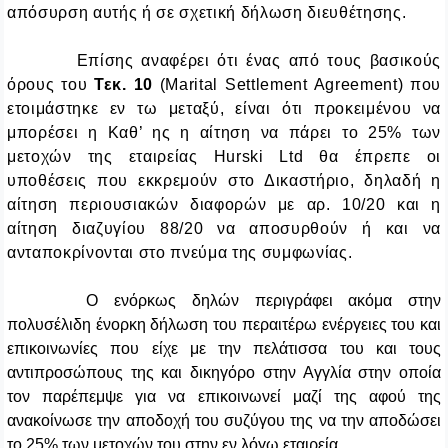
απόσυρση αυτής ή σε σχετική δήλωση διευθέτησης.
Επίσης αναφέρει ότι ένας από τους βασικούς
όρους του
Τεκ. 10
(
Marital
Settlement
Agreement
) που
ετοιμάστηκε εν τω μεταξύ, είναι ότι προκειμένου να
μπορέσει η Καθ’ ης η αίτηση να πάρει το 25% των
μετοχών της εταιρείας
Hurski
Ltd
θα έπρεπε οι
υποθέσεις που εκκρεμούν στο Δικαστήριο, δηλαδή η
αίτηση περιουσιακών διαφορών με αρ. 10/20 και η
αίτηση διαζυγίου 88/20 να αποσυρθούν ή και να
ανταποκρίνονται στο πνεύμα της συμφωνίας.
Ο ενόρκως δηλών περιγράφει ακόμα στην
πολυσέλιδη ένορκη δήλωση του περαιτέρω ενέργειες του και
επικοινωνίες που είχε με την πελάτισσα του και τους
αντιπροσώπους της και δικηγόρο στην Αγγλία στην οποία
τον παρέπεμψε για να επικοινωνεί μαζί της αφού της
ανακοίνωσε την αποδοχή του συζύγου της να την αποδώσει
το 25% των μετοχών του στην εν λόγω εταιρεία.