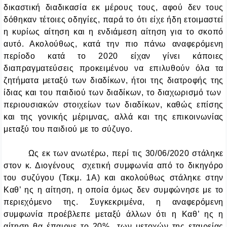
δικαστική διαδικασία εκ μέρους τους, αφού δεν τους
δόθηκαν τέτοιες οδηγίες, παρά το ότι είχε ήδη ετοιμαστεί
η κυρίως αίτηση και η ενδιάμεση αίτηση για το σκοπό
αυτό. Ακολούθως, κατά την πιο πάνω αναφερόμενη
περίοδο κατά το 2020 είχαν γίνει κάποιες
διαπραγματεύσεις προκειμένου να επιλυθούν όλα τα
ζητήματα μεταξύ των διαδίκων, ήτοι της διατροφής της
ίδιας και του παιδιού των διαδίκων, το διαχωρισμό των
περιουσιακών στοιχείων των διαδίκων, καθώς επίσης
και της γονικής μέριμνας, αλλά και της επικοινωνίας
μεταξύ του παιδιού με το σύζυγο.
Ως εκ των ανωτέρω, περί τις 30/06/2020 στάληκε
στον κ. Διογένους σχετική συμφωνία από το δικηγόρο
του συζύγου (Τεκμ. 1Α) και ακολούθως στάληκε στην
Καθ’ ης η αίτηση, η οποία όμως δεν συμφώνησε με το
περιεχόμενο της. Συγκεκριμένα, η αναφερόμενη
συμφωνία προέβλεπε μεταξύ άλλων ότι η Καθ’ ης η
αίτηση θα έπαιρνε το 20% των μετοχών της εταιρείας