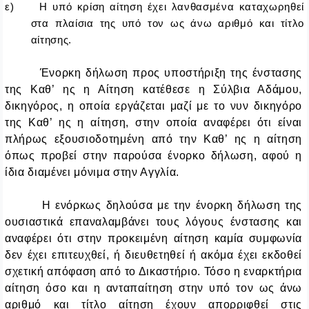
ε) Η υπό κρίση αίτηση έχει λανθασμένα καταχωρηθεί
στα πλαίσια της υπό τον ως άνω αριθμό και τίτλο
αίτησης.
Ένορκη δήλωση προς υποστήριξη της ένστασης
της Καθ’ ης η Αίτηση κατέθεσε η Σύλβια Αδάμου,
δικηγόρος, η οποία εργάζεται μαζί με το νυν δικηγόρο
της Καθ’ ης η αίτηση, στην οποία αναφέρει ότι είναι
πλήρως εξουσιοδοτημένη από την Καθ’ ης η αίτηση
όπως προβεί στην παρούσα ένορκο δήλωση, αφού η
ίδια διαμένει μόνιμα στην Αγγλία.
Η ενόρκως δηλούσα με την ένορκη δήλωση της
ουσιαστικά επαναλαμβάνει τους λόγους ένστασης και
αναφέρει
ότι στην προκειμένη αίτηση καμία συμφωνία
δεν έχει επιτευχθεί, ή διευθετηθεί ή ακόμα έχει εκδοθεί
σχετική απόφαση από το Δικαστήριο
. Τόσο η εναρκτήρια
αίτηση όσο και η ανταπαίτηση στην υπό τον ως άνω
αριθμό και τίτλο αίτηση έχουν απορριφθεί στις