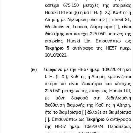
κατέχει 675.150 μετοχές της εταιρείας
Hurski
Ltd
και (β) η κα
I
.
H
. (Ι. Χ.), Καθ’ ης η
Αίτηση, με δηλωμένη οδό την [ ]
street
31,
Westminster
,
London
, διαμέρισμα [ ], είναι
ιδιοκτήτης και κατέχει 225.050 μετοχές της
εταιρείας
Hurski
Ltd
. Επισυνάπτω ως
Τεκμήριο
5
αντίγραφο της ΗΕ57 ημερ.
30/10/2023.
(iv)
Σύμφωνα με την ΗΕ57 ημερ. 10/6/2024 η κα
I
.
H
. (Ι. Χ.), Καθ’ ης η Αίτηση, εμφανίζεται
ακόμα να είναι ιδιοκτήτρια και κάτοχος
225.050 μετοχών της εταιρείας
Hurski
Ltd
,
με μόνη διαφορά στη δεδηλωμένη
διεύθυνση διαμονής της Καθ’ ης η Αίτηση,
ήτοι το διαμέρισμα [ ] άλλαξε σε διαμέρισμα
[ ]. Επισυνάπτω ως
Τεκμήριο
6
αντίγραφο
της ΗΕ57 ημερ. 10/6/2024. Περαιτέρω,