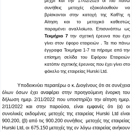
μέχρι και την 17/02/2025 οι πιο πάνω
συνήθεις μετοχές εξακολουθούν να
βρίσκονται στην κατοχή της Καθ’ης η
Αίτηση και το μετοχικό καθεστώς
παραμένει αναλλοίωτο. Επισυνάπτω ως
Τεκμήριο 7
την σχετική έρευνα που έχει
γίνει στον έφορο εταιρειών . Τα πιο πάνω
έγγραφα Τεκμήρια 1-7 τα πήραμε από την
επίσημη σελίδα του Εφόρου Εταιρειών
κατόπιν σχετικής έρευνας που έχει γίνει στο
φάκελο της εταιρείας
Hurski
Ltd
.
Υποδεικνύει περαιτέρω ο κ. Διογένους ότι σε συνέχεια
όλων όσων έχει αναφέρει στην προηγούμενη ένορκη του
δήλωση ημερ. 2/11/2022 που υποστηρίζει την αίτηση ημερ.
2/11/2022 και στην παρούσα, είναι εμφανές ότι (α) οι
συνολικές εκδομένες μετοχές της εταιρείας Hurski Ltd είναι
900.200, (β) από τις 900.200 συνήθεις μετοχές της εταιρείας
Hurski
Ltd
, οι 675.150 μετοχές της εν λόγω εταιρείας ανήκουν